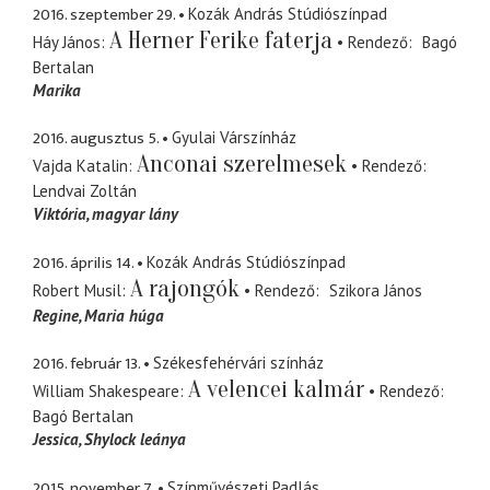
2016. szeptember 29.
Kozák András Stúdiószínpad
A Herner Ferike faterja
Háy János
Rendező
Bagó
Bertalan
Marika
2016. augusztus 5.
Gyulai Várszínház
Anconai szerelmesek
Vajda Katalin
Rendező
Lendvai Zoltán
Viktória
magyar lány
2016. április 14.
Kozák András Stúdiószínpad
A rajongók
Robert Musil
Rendező
Szikora János
Regine
Maria húga
2016. február 13.
Székesfehérvári színház
A velencei kalmár
William Shakespeare
Rendező
Bagó Bertalan
Jessica
Shylock leánya
2015. november 7.
Színművészeti Padlás