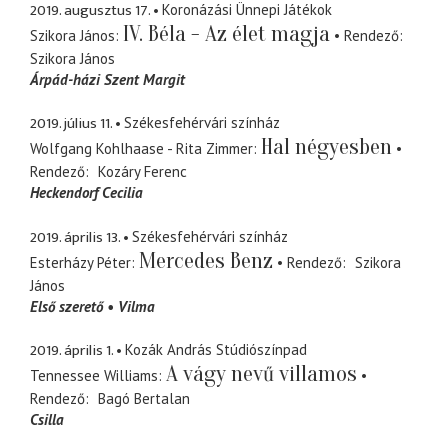
2019. augusztus 17.
Koronázási Ünnepi Játékok
IV. Béla - Az élet magja
Szikora János
Rendező
Szikora János
Árpád-házi Szent Margit
2019. július 11.
Székesfehérvári színház
Hal négyesben
Wolfgang Kohlhaase - Rita Zimmer
Rendező
Kozáry Ferenc
Heckendorf Cecilia
2019. április 13.
Székesfehérvári színház
Mercedes Benz
Esterházy Péter
Rendező
Szikora
János
Első szerető
Vilma
2019. április 1.
Kozák András Stúdiószínpad
A vágy nevű villamos
Tennessee Williams
Rendező
Bagó Bertalan
Csilla