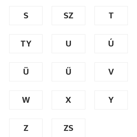
S
SZ
T
TY
U
Ú
Ü
Ű
V
W
X
Y
Z
ZS