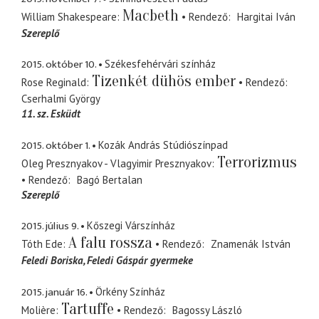
Macbeth
William Shakespeare
Rendező
Hargitai Iván
Szereplő
2015. október 10.
Székesfehérvári színház
Tizenkét dühös ember
Rose Reginald
Rendező
Cserhalmi György
11. sz. Esküdt
2015. október 1.
Kozák András Stúdiószínpad
Terrorizmus
Oleg Presznyakov - Vlagyimir Presznyakov
Rendező
Bagó Bertalan
Szereplő
2015. július 9.
Kőszegi Várszínház
A falu rossza
Tóth Ede
Rendező
Znamenák István
Feledi Boriska
Feledi Gáspár gyermeke
2015. január 16.
Örkény Színház
Tartuffe
Molière
Rendező
Bagossy László