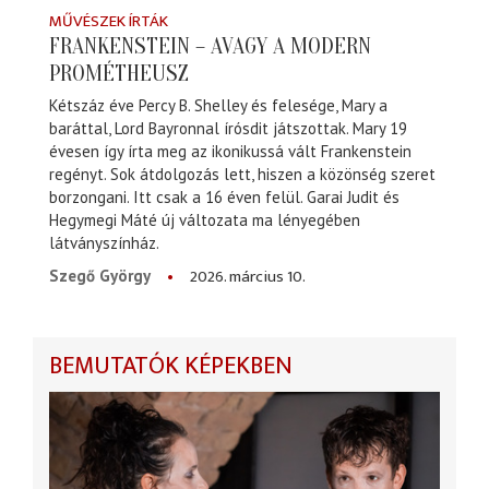
MŰVÉSZEK ÍRTÁK
FRANKENSTEIN – AVAGY A MODERN
PROMÉTHEUSZ
Kétszáz éve Percy B. Shelley és felesége, Mary a
baráttal, Lord Bayronnal írósdit játszottak. Mary 19
évesen így írta meg az ikonikussá vált Frankenstein
regényt. Sok átdolgozás lett, hiszen a közönség szeret
borzongani. Itt csak a 16 éven felül. Garai Judit és
Hegymegi Máté új változata ma lényegében
látványszínház.
2026. március 10.
Szegő György
BEMUTATÓK KÉPEKBEN