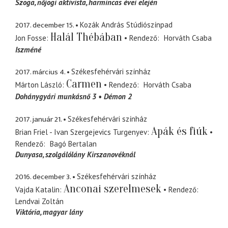
Szoga
nőjogi aktivista, harmincas évei elején
2017. december 15.
Kozák András Stúdiószínpad
Halál Thébában
Jon Fosse
Rendező
Horváth Csaba
Iszméné
2017. március 4.
Székesfehérvári színház
Carmen
Márton László
Rendező
Horváth Csaba
Dohánygyári munkásnő 3
Démon 2
2017. január 21.
Székesfehérvári színház
Apák és fiúk
Brian Friel - Ivan Szergejevics Turgenyev
Rendező
Bagó Bertalan
Dunyasa
szolgálólány Kirszanovéknál
2016. december 3.
Székesfehérvári színház
Anconai szerelmesek
Vajda Katalin
Rendező
Lendvai Zoltán
Viktória
magyar lány