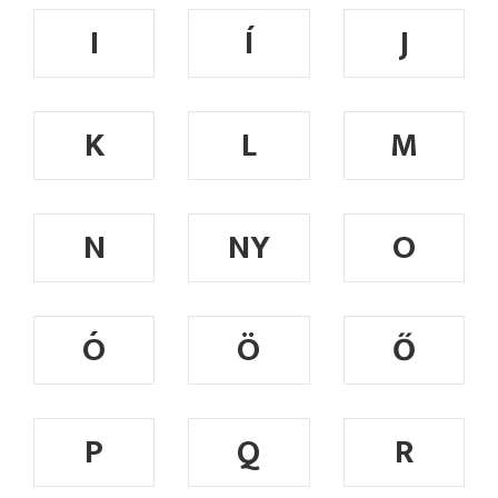
I
Í
J
K
L
M
N
NY
O
Ó
Ö
Ő
P
Q
R