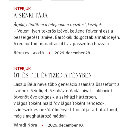
INTERJÚK
A SENKI FÁJA
Árpád, elindítom a telefonon a rögzítést, kezdjük.
– Velem ilyen tekerős izével kellene felvenni ezt a
beszélgetést, amivel Bartókék dolgoztak annak idején.
A régmúltból maradtam itt, az passzolna hozzám.
2026. december 28.
Bérczes László
INTERJÚK
ÖT ÉS FÉL ÉVTIZED A FÉNYBEN
László Béla neve több generáció számára összeforrt a
szolnoki Szigligeti Színház előadásaival. Több mint
ötvenöt éve dolgozik a színházi háttérben,
világosítóként majd fővilágosítóként rendezők,
színészek és nézők élményeit formálja láthatatlanul,
mégis meghatározó módon.
2026. december 10.
Váradi Nóra