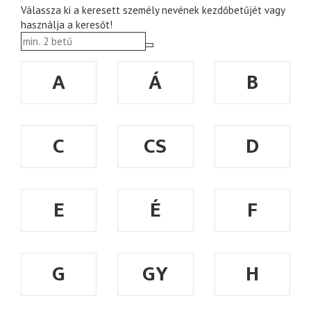
Válassza ki a keresett személy nevének kezdőbetűjét vagy
használja a keresőt!
A
Á
B
C
CS
D
E
É
F
G
GY
H