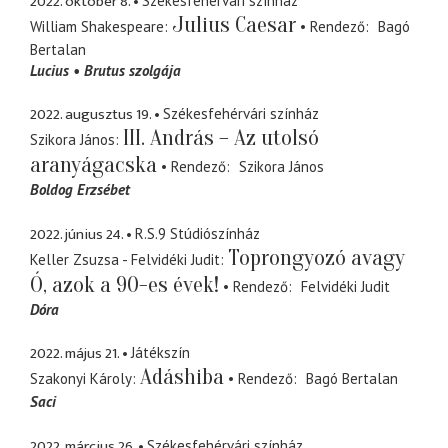
2022. október 8.
Székesfehérvári színház
Julius Caesar
William Shakespeare
Rendező
Bagó
Bertalan
Lucius
Brutus szolgája
2022. augusztus 19.
Székesfehérvári színház
III. András – Az utolsó
Szikora János
aranyágacska
Rendező
Szikora János
Boldog Erzsébet
2022. június 24.
R.S.9 Stúdiószínház
Toprongyozó avagy
Keller Zsuzsa - Felvidéki Judit
Ó, azok a 90-es évek!
Rendező
Felvidéki Judit
Dóra
2022. május 21.
Játékszín
Adáshiba
Szakonyi Károly
Rendező
Bagó Bertalan
Saci
2022. március 26.
Székesfehérvári színház