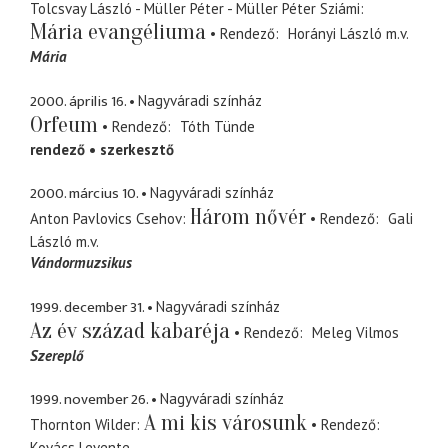
Tolcsvay László - Müller Péter - Müller Péter Sziámi
Mária evangéliuma
Rendező
Horányi László
m.v.
Mária
2000. április 16.
Nagyváradi színház
Orfeum
Rendező
Tóth Tünde
rendező
szerkesztő
2000. március 10.
Nagyváradi színház
Három nővér
Anton Pavlovics Csehov
Rendező
Gali
László
m.v.
Vándormuzsikus
1999. december 31.
Nagyváradi színház
Az év század kabaréja
Rendező
Meleg Vilmos
Szereplő
1999. november 26.
Nagyváradi színház
A mi kis városunk
Thornton Wilder
Rendező
Kovács Levente