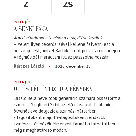
Z
ZS
INTERJÚK
A SENKI FÁJA
Árpád, elindítom a telefonon a rögzítést, kezdjük.
– Velem ilyen tekerős izével kellene felvenni ezt a
beszélgetést, amivel Bartókék dolgoztak annak idején.
A régmúltból maradtam itt, az passzolna hozzám.
2026. december 28.
Bérczes László
INTERJÚK
ÖT ÉS FÉL ÉVTIZED A FÉNYBEN
László Béla neve több generáció számára összeforrt a
szolnoki Szigligeti Színház előadásaival. Több mint
ötvenöt éve dolgozik a színházi háttérben,
világosítóként majd fővilágosítóként rendezők,
színészek és nézők élményeit formálja láthatatlanul,
mégis meghatározó módon.