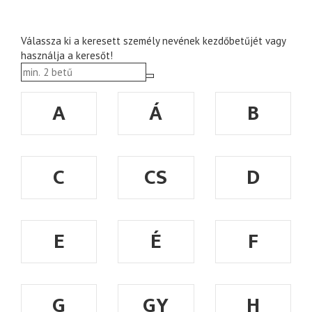
Válassza ki a keresett személy nevének kezdőbetűjét vagy
használja a keresőt!
A
Á
B
C
CS
D
E
É
F
G
GY
H