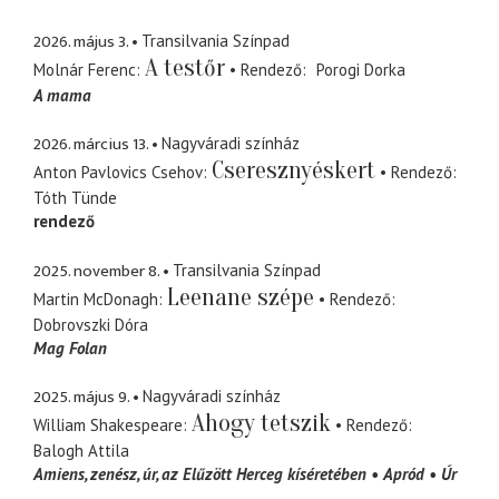
2026. május 3.
Transilvania Színpad
A testőr
Molnár Ferenc
Rendező
Porogi Dorka
A mama
2026. március 13.
Nagyváradi színház
Cseresznyéskert
Anton Pavlovics Csehov
Rendező
Tóth Tünde
rendező
2025. november 8.
Transilvania Színpad
Leenane szépe
Martin McDonagh
Rendező
Dobrovszki Dóra
Mag Folan
2025. május 9.
Nagyváradi színház
Ahogy tetszik
William Shakespeare
Rendező
Balogh Attila
Amiens, zenész, úr
az Elűzött Herceg kíséretében
Apród
Úr