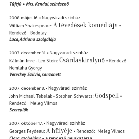
Tûfejû
Mrs. Kendal
színésznõ
2008. május 16.
Nagyváradi színház
A tévedések komédiája
William Shakespeare
Rendező
Bodolay
Luca
Adriana szolgálója
2007. december 31.
Nagyváradi színház
Csárdáskirálynő
Kálmán Imre - Leo Stein
Rendező
Nemlaha György
Vereckey Szilvia
sanzonett
2007. december 8.
Nagyváradi színház
Godspell
John Michael Tebelak - Stephen Schwartz
Rendező
Meleg Vilmos
Szereplők
2007. október 17.
Nagyváradi színház
A hülyéje
Georges Feydeau
Rendező
Meleg Vilmos
Clara
szobalány
a rendező munkatársa