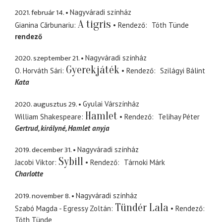
2021. február 14.
Nagyváradi színház
A tigris
Gianina Cărbunariu
Rendező
Tóth Tünde
rendező
2020. szeptember 21.
Nagyváradi színház
Gyerekjáték
O. Horváth Sári
Rendező
Szilágyi Bálint
Kata
2020. augusztus 29.
Gyulai Várszínház
Hamlet
William Shakespeare
Rendező
Telihay Péter
Gertrud
királyné, Hamlet anyja
2019. december 31.
Nagyváradi színház
Sybill
Jacobi Viktor
Rendező
Tárnoki Márk
Charlotte
2019. november 8.
Nagyváradi színház
Tündér Lala
Szabó Magda - Egressy Zoltán
Rendező
Tóth Tünde