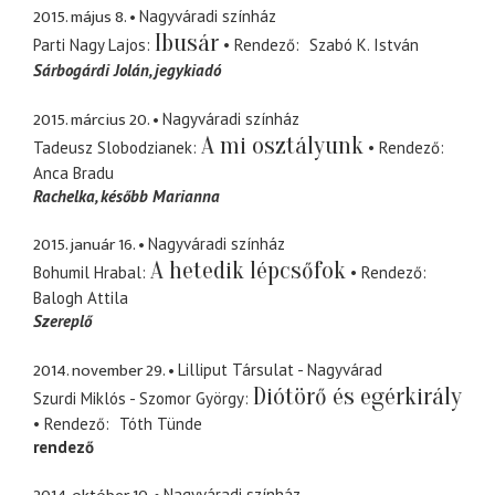
2015. május 8.
Nagyváradi színház
Ibusár
Parti Nagy Lajos
Rendező
Szabó K. István
Sárbogárdi Jolán
jegykiadó
2015. március 20.
Nagyváradi színház
A mi osztályunk
Tadeusz Slobodzianek
Rendező
Anca Bradu
Rachelka
később Marianna
2015. január 16.
Nagyváradi színház
A hetedik lépcsőfok
Bohumil Hrabal
Rendező
Balogh Attila
Szereplő
2014. november 29.
Lilliput Társulat - Nagyvárad
Diótörő és egérkirály
Szurdi Miklós - Szomor György
Rendező
Tóth Tünde
rendező
Nagyváradi színház