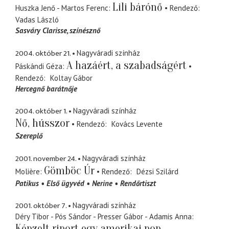
Lili bárónő
Huszka Jenő - Martos Ferenc
Rendező
Vadas László
Sasváry Clarisse
színésznő
2004. október 21.
Nagyváradi színház
A hazáért, a szabadságért
Páskándi Géza
Rendező
Koltay Gábor
Hercegnő barátnője
2004. október 1.
Nagyváradi színház
Nő, hússzor
Rendező
Kovács Levente
Szereplő
2001. november 24.
Nagyváradi színház
Gömböc Úr
Molière
Rendező
Dézsi Szilárd
Patikus
Első ügyvéd
Nerine
Rendőrtiszt
2001. október 7.
Nagyváradi színház
Déry Tibor - Pós Sándor - Presser Gábor - Adamis Anna
Képzelt riport egy amerikai pop