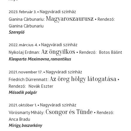
2023. február 3.
Nagyváradi színház
Magyaroszaurusz
Gianina Cărbunariu
Rendező
Gianina Cărbunariu
Szereplő
2022. március 4.
Nagyváradi színház
Az öngyilkos
Nyikolaj Erdman
Rendező
Botos Bálint
Kleoparta Maximovna
romantikus
2021. november 17.
Nagyváradi színház
Az öreg hölgy látogatása
Friedrich Dürrenmatt
Rendező
Novák Eszter
Második polgár
2021. október 1.
Nagyváradi színház
Csongor és Tünde
Vörösmarty Mihály
Rendező
Anca Bradu
Mirígy
boszorkány