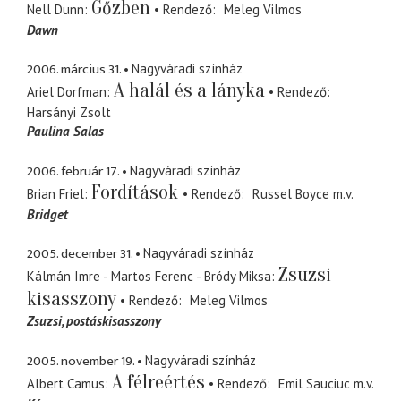
Gőzben
Nell Dunn
Rendező
Meleg Vilmos
Dawn
2006. március 31.
Nagyváradi színház
A halál és a lányka
Ariel Dorfman
Rendező
Harsányi Zsolt
Paulina Salas
2006. február 17.
Nagyváradi színház
Fordítások
Brian Friel
Rendező
Russel Boyce
m.v.
Bridget
2005. december 31.
Nagyváradi színház
Zsuzsi
Kálmán Imre - Martos Ferenc - Bródy Miksa
kisasszony
Rendező
Meleg Vilmos
Zsuzsi
postáskisasszony
2005. november 19.
Nagyváradi színház
A félreértés
Albert Camus
Rendező
Emil Sauciuc
m.v.