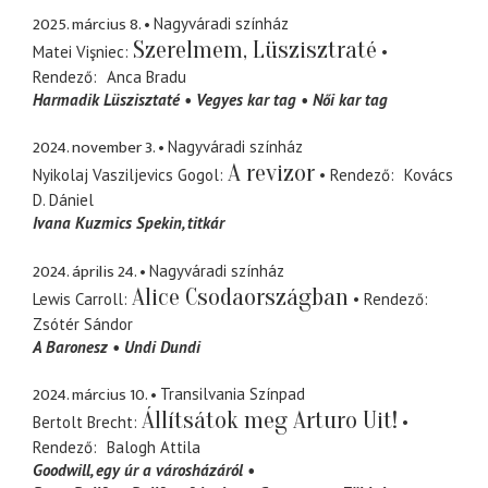
2025. március 8.
Nagyváradi színház
Szerelmem, Lüszisztraté
Matei Vişniec
Rendező
Anca Bradu
Harmadik Lüszisztaté
Vegyes kar tag
Női kar tag
2024. november 3.
Nagyváradi színház
A revizor
Nyikolaj Vasziljevics Gogol
Rendező
Kovács
D. Dániel
Ivana Kuzmics Spekin
titkár
2024. április 24.
Nagyváradi színház
Alice Csodaországban
Lewis Carroll
Rendező
Zsótér Sándor
A Baronesz
Undi Dundi
2024. március 10.
Transilvania Színpad
Állítsátok meg Arturo Uit!
Bertolt Brecht
Rendező
Balogh Attila
Goodwill
egy úr a városházáról