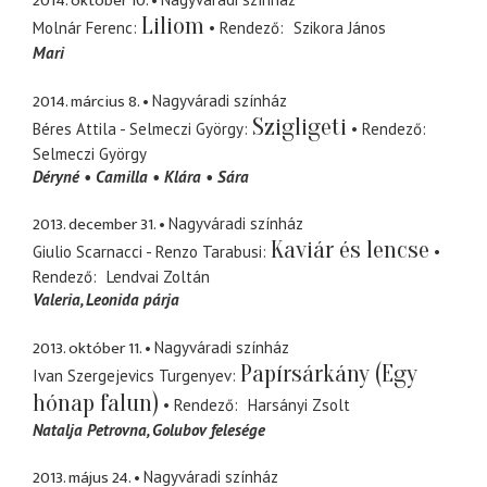
2014. október 10.
Liliom
Molnár Ferenc
Rendező
Szikora János
Mari
2014. március 8.
Nagyváradi színház
Szigligeti
Béres Attila - Selmeczi György
Rendező
Selmeczi György
Déryné
Camilla
Klára
Sára
2013. december 31.
Nagyváradi színház
Kaviár és lencse
Giulio Scarnacci - Renzo Tarabusi
Rendező
Lendvai Zoltán
Valeria
Leonida párja
2013. október 11.
Nagyváradi színház
Papírsárkány (Egy
Ivan Szergejevics Turgenyev
hónap falun)
Rendező
Harsányi Zsolt
Natalja Petrovna
Golubov felesége
2013. május 24.
Nagyváradi színház