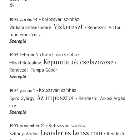
Őr
1995. április 14.
Kolozsvári színház
Vízkereszt
William Shakespeare
Rendező
Victor
Ioan Frunză
m.v.
Szereplő
1995. február 3.
Kolozsvári színház
Képmutatók cselszövése
Mihail Bulgakov
Rendező
Tompa Gábor
Szereplő
1994. június 1.
Kolozsvári színház
Az imposztor
Spiró György
Rendező
Árkosi Árpád
m.v.
Szereplő
1993. november 21.
Kolozsvári színház
Leánder és Lenszirom
Szilágyi Andor
Rendező