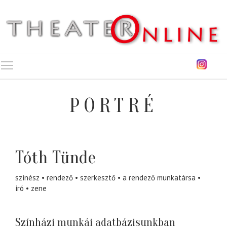
Toggle main menu visibility
PORTRÉ
Tóth Tünde
színész
rendező
szerkesztő
a rendező munkatársa
író
zene
Színházi munkái adatbázisunkban