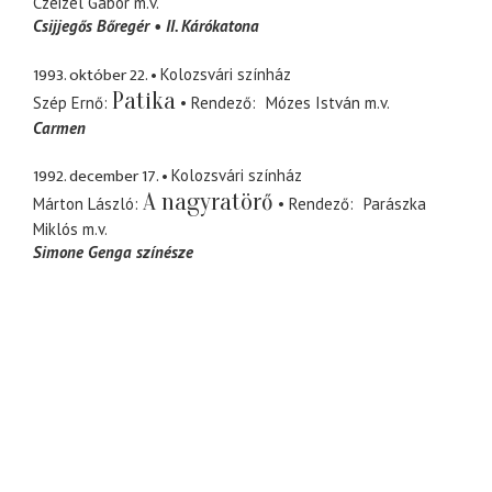
Czeizel Gábor
m.v.
Csijjegős Bőregér
II. Kárókatona
1993. október 22.
Kolozsvári színház
Patika
Szép Ernő
Rendező
Mózes István
m.v.
Carmen
1992. december 17.
Kolozsvári színház
A nagyratörő
Márton László
Rendező
Parászka
Miklós
m.v.
Simone Genga színésze