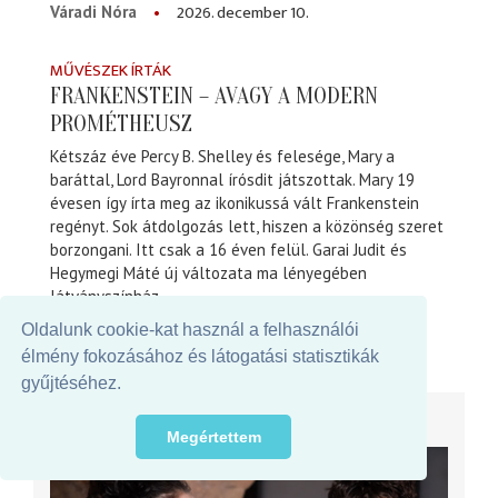
2026. december 10.
Váradi Nóra
MŰVÉSZEK ÍRTÁK
FRANKENSTEIN – AVAGY A MODERN
PROMÉTHEUSZ
Kétszáz éve Percy B. Shelley és felesége, Mary a
baráttal, Lord Bayronnal írósdit játszottak. Mary 19
évesen így írta meg az ikonikussá vált Frankenstein
regényt. Sok átdolgozás lett, hiszen a közönség szeret
borzongani. Itt csak a 16 éven felül. Garai Judit és
Hegymegi Máté új változata ma lényegében
látványszínház.
2026. március 10.
Szegő György
Oldalunk cookie-kat használ a felhasználói
élmény fokozásához és látogatási statisztikák
gyűjtéséhez.
BEMUTATÓK KÉPEKBEN
Megértettem