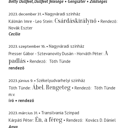
Betty Dullfeet
Dullfeet felesége
Gengszter
Zöldséges
2023. december 31.
Nagyváradi színház
Csárdáskirálynő
Kálmán Imre - Leo Stein
Rendező
Novák Eszter
Cecília
2023. szeptember 16.
Nagyváradi színház
A
Presser Gábor - Sztevanovity Dusán - Horváth Péter
padlás
Rendező
Tóth Tünde
rendező
2023. június 9.
Székelyudvarhelyi színház
Ábel. Rengeteg
Tóth Tünde
Rendező
Tóth Tünde
m.v.
író
rendező
2023. március 31.
Transilvania Színpad
Én, a féreg
Kárpáti Péter
Rendező
Kovács D. Dániel
Anya