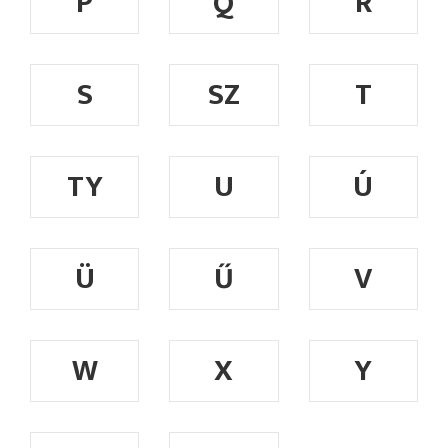
P
Q
R
S
SZ
T
TY
U
Ú
Ü
Ű
V
W
X
Y