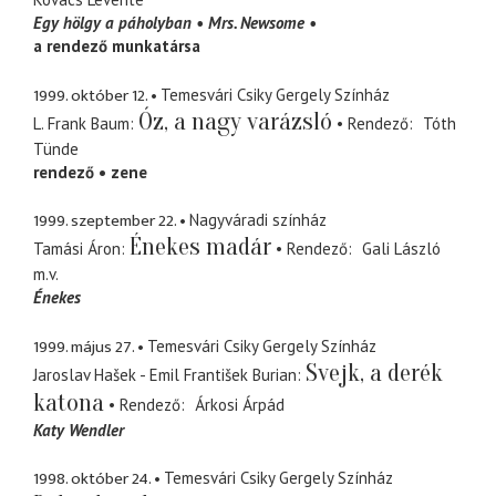
Egy hölgy a páholyban
Mrs. Newsome
a rendező munkatársa
1999. október 12.
Temesvári Csiky Gergely Színház
Óz, a nagy varázsló
L. Frank Baum
Rendező
Tóth
Tünde
rendező
zene
1999. szeptember 22.
Nagyváradi színház
Énekes madár
Tamási Áron
Rendező
Gali László
m.v.
Énekes
1999. május 27.
Temesvári Csiky Gergely Színház
Svejk, a derék
Jaroslav Hašek - Emil František Burian
katona
Rendező
Árkosi Árpád
Katy Wendler
1998. október 24.
Temesvári Csiky Gergely Színház