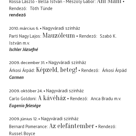
Áni Máni
Rossa László - Bella István - Mészöly Gábor
Rendező
Tóth Tünde
rendező
2010. március 6.
Nagyváradi színház
Mauzóleum
Parti Nagy Lajos
Rendező
Szabó K.
István
m.v.
Ischler Józsefné
2009. december 31.
Nagyváradi színház
Képzeld, beteg!
Árkosi Árpád
Rendező
Árkosi Árpád
Carmen
2009. október 24.
Nagyváradi színház
A kávéház
Carlo Goldoni
Rendező
Anca Bradu
m.v.
Eugenio felesége
2009. június 12.
Nagyváradi színház
Az elefántember
Bernard Pomerance
Rendező
Russel Boyce