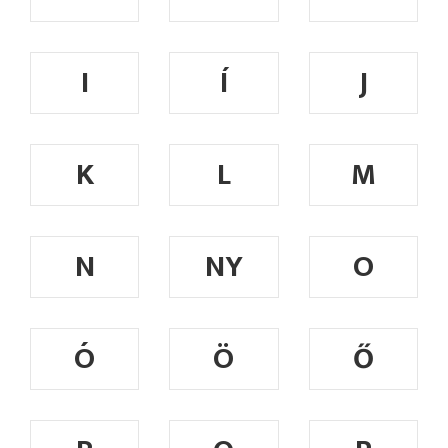
I
Í
J
K
L
M
N
NY
O
Ó
Ö
Ő