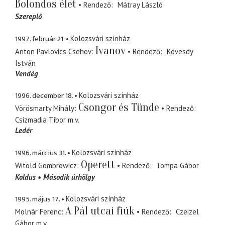
Bolondos élet
Rendező
Mátray László
Szereplő
1997. február 21.
Kolozsvári színház
Ivanov
Anton Pavlovics Csehov
Rendező
Kövesdy
István
Vendég
1996. december 18.
Kolozsvári színház
Csongor és Tünde
Vörösmarty Mihály
Rendező
Csizmadia Tibor
m.v.
Ledér
1996. március 31.
Kolozsvári színház
Operett
Witold Gombrowicz
Rendező
Tompa Gábor
Koldus
Második úrhölgy
1995. május 17.
Kolozsvári színház
A Pál utcai fiúk
Molnár Ferenc
Rendező
Czeizel
Gábor
m.v.