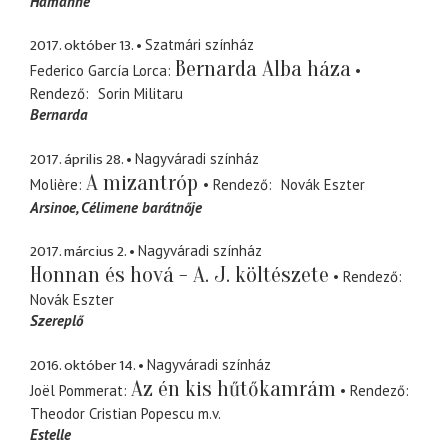
Hámánné
2017. október 13.
Szatmári színház
Bernarda Alba háza
Federico García Lorca
Rendező
Sorin Militaru
Bernarda
2017. április 28.
Nagyváradi színház
A mizantróp
Molière
Rendező
Novák Eszter
Arsinoe
Célimene barátnője
2017. március 2.
Nagyváradi színház
Honnan és hová - A. J. költészete
Rendező
Novák Eszter
Szereplő
2016. október 14.
Nagyváradi színház
Az én kis hűtőkamrám
Joël Pommerat
Rendező
Theodor Cristian Popescu
m.v.
Estelle