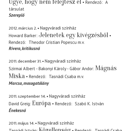
Ugye, hogy nem felejtesz el
Rendező
A
társulat
Szereplő
2012. március 2.
Nagyváradi színház
Jelenetek egy kivégzésből
Howard Barker
Rendező
Theodor Cristian Popescu
m.v.
Rivera
kritikusnő
2011. december 31.
Nagyváradi színház
Mágnás
Szirmai Albert - Bakonyi Károly - Gábor Andor
Miska
Rendező
Tasnádi Csaba
m.v.
Marcsa
mosogatólány
2011. szeptember 14.
Nagyváradi színház
Európa
David Greig
Rendező
Szabó K. István
Énekesnő
2011. május 14.
Nagyváradi színház
Közellenség
Tasnádi István
Rendező
Tasnádi Csaba