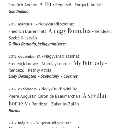
A fiú
Forgách András
Rendező
Forgách András
Gondnoknő
2013. március 1.
Nagyváradi színház
A nagy Romulus
Friedrich Dürrenmatt
Rendező
Szabó K. István
Tullius Rotunda
belügyminiszter
2012. december 31.
Nagyváradi színház
My fair lady
Frederick Loewe - Alan Jay Lenrner
Rendező
Réthly Attila
Lady Boxington
Szobalány
Cockney
2012. október 19.
Nagyváradi színház
A sevillai
Pierre Augustin Caron de Beaumarchais
borbély
Rendező
Zakariás Zalán
Rozina
2012. május 6.
Nagyváradi színház