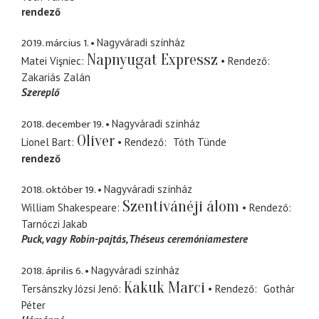
rendező
2019. március 1.
Nagyváradi színház
Napnyugat Expressz
Matei Vişniec
Rendező
Zakariás Zalán
Szereplő
2018. december 19.
Nagyváradi színház
Oliver
Lionel Bart
Rendező
Tóth Tünde
rendező
2018. október 19.
Nagyváradi színház
Szentivánéji álom
William Shakespeare
Rendező
Tarnóczi Jakab
Puck
vagy Robin-pajtás, Théseus ceremóniamestere
2018. április 6.
Nagyváradi színház
Kakuk Marci
Tersánszky Józsi Jenő
Rendező
Gothár
Péter