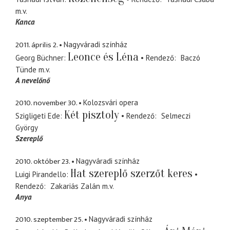
m.v.
Kanca
2011. április 2.
Nagyváradi színház
Leonce és Léna
Georg Büchner
Rendező
Baczó
Tünde
m.v.
A nevelőnő
2010. november 30.
Kolozsvári opera
Két pisztoly
Szigligeti Ede
Rendező
Selmeczi
György
Szereplő
2010. október 23.
Nagyváradi színház
Hat szereplő szerzőt keres
Luigi Pirandello
Rendező
Zakariás Zalán
m.v.
Anya
2010. szeptember 25.
Nagyváradi színház