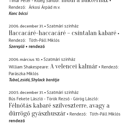
Tímár Péter - Rideg Sándor
Rendező
Árkosi Árpád
m.v.
Konc bácsi
2006. december 31.
Szatmári színház
Haccacáré-haccacáré – csíntalan kabaré
Rendező
Tóth-Páll Miklós
Szereplő
rendező
2006. március 10.
Szatmári színház
A velencei kalmár
William Shakespeare
Rendező
Parászka Miklós
Tubal
zsidó, Shylock barátja
2005. december 31.
Szatmári színház
Bús Fekete László - Török Rezső - Görög László
Félnótás kabaré szilveszterre, avagy a
dürrögő gyászhuszár
Rendező
Tóth-Páll Miklós
rendező