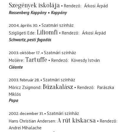
Szegények iskolája
Rendező
Árkosi Árpád
Rossenberg Koppány
Koppány
2004. április 30.
Szatmári színház
Liliomfi
Szigligeti Ede
Rendező
Árkosi Árpád
Schwartz
pesti fogadós
2003. október 17.
Szatmári színház
Tartuffe
Molière
Rendező
Kövesdy István
Cléante
2003. február 28.
Szatmári színház
Búzakalász
Móricz Zsigmond
Rendező
Parászka
Miklós
Papa
2002. december 31.
Szatmári színház
A rút kiskacsa
Hans Christian Andersen
Rendező
Andrei Mihalache