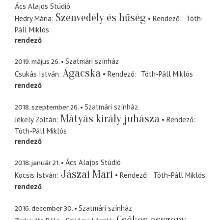
Ács Alajos Stúdió
Szenvedély és hűség
Hedry Mária
Rendező
Tóth-
Páll Miklós
rendező
2019. május 26.
Szatmári színház
Ágacska
Csukás István
Rendező
Tóth-Páll Miklós
rendező
2018. szeptember 26.
Szatmári színház
Mátyás király juhásza
Jékely Zoltán
Rendező
Tóth-Páll Miklós
rendező
2018. január 21.
Ács Alajos Stúdió
Jászai Mari
Kocsis István
Rendező
Tóth-Páll Miklós
rendező
2016. december 30.
Szatmári színház
Csókos asszony