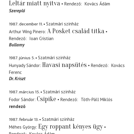
Leltár miatt nyitva
Rendező
Kovács Ádám
Szereplő
1987. december 11.
Szatmári színház
A Posket család titka
Arthur Wing Pinero
Rendező
Ioan Cristian
Bullamy
1987. június 5.
Szatmári színház
Havasi napsütés
Hunyady Sándor
Rendező
Kovács
Ferenc
Dr. Kriszt
1987. március 15.
Szatmári színház
Csipike
Fodor Sándor
Rendező
Tóth-Páll Miklós
rendező
1987. február 13.
Szatmári színház
Egy roppant kényes ügy
Méhes György
Rendező
Kovács Ádám