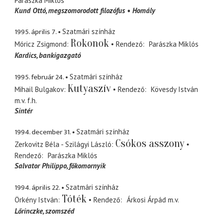
Parászka Miklós
Kund Ottó
megszomorodott filozófus
Homály
1995. április 7.
Szatmári színház
Rokonok
Móricz Zsigmond
Rendező
Parászka Miklós
Kardics
bankigazgató
1995. február 24.
Szatmári színház
Kutyaszív
Mihail Bulgakov
Rendező
Kövesdy István
m.v. f.h.
Sintér
1994. december 31.
Szatmári színház
Csókos asszony
Zerkovitz Béla - Szilágyi László
Rendező
Parászka Miklós
Salvator Philippo
főkomornyik
1994. április 22.
Szatmári színház
Tóték
Örkény István
Rendező
Árkosi Árpád
m.v.
Lőrinczke
szomszéd