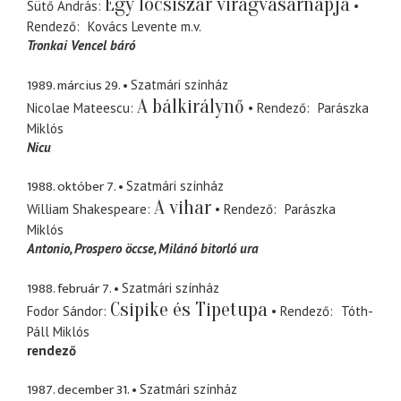
Egy lócsiszár virágvasárnapja
Sütő András
Rendező
Kovács Levente
m.v.
Tronkai Vencel báró
1989. március 29.
Szatmári színház
A bálkirálynő
Nicolae Mateescu
Rendező
Parászka
Miklós
Nicu
1988. október 7.
Szatmári színház
A vihar
William Shakespeare
Rendező
Parászka
Miklós
Antonio
Prospero öccse, Milánó bitorló ura
1988. február 7.
Szatmári színház
Csipike és Tipetupa
Fodor Sándor
Rendező
Tóth-
Páll Miklós
rendező
1987. december 31.
Szatmári színház