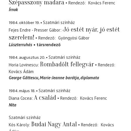
Szépasszony madara
Rendező
Kovács Ferenc
Írnok
1984. október 19.
Szatmári színház
Jó estét nyár, jó estét
Fejes Endre - Presser Gábor
szerelem!
Rendező
Gyöngyösi Gábor
Lüszterruhás
társrendező
1984. augusztus 20.
Szatmári színház
Rombadőlt fellegvár
Horia Lovinescu
Rendező
Kovács Ádám
George Găttescu
Marie-Jeanne barátja, diplomata
1984. május 18.
Szatmári színház
A család
Diana Cocea
Rendező
Kovács Ferenc
Nita
Szatmári színház
Budai Nagy Antal
Kós Károly
Rendező
Kovács