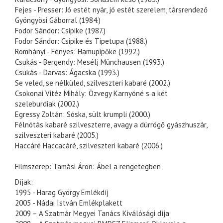
Fejes - Presser: Jó estét nyár, jó estét szerelem, társrendező
Gyöngyösi Gáborral (1984.)
Fodor Sándor: Csipike (1987.)
Fodor Sándor: Csipike és Tipetupa (1988.)
Romhányi - Fényes: Hamupipőke (1992.)
Csukás - Bergendy: Mesélj Münchausen (1993.)
Csukás - Darvas: Ágacska (1993.)
Se veled, se nélküled, szilveszteri kabaré (2002.)
Csokonai Vitéz Mihály: Özvegy Karnyóné s a két
szeleburdiak (2002.)
Egressy Zoltán: Sóska, sült krumpli (2000.)
Félnótás kabaré szilveszterre, avagy a dürrögő gyászhuszár,
szilveszteri kabaré (2005.)
Haccáré Haccacáré, szilveszteri kabaré (2006.)
Filmszerep:
Tamási Áron: Ábel a rengetegben
Díjak:
1995 - Harag György Emlékdíj
2005 - Nádai István Emlékplakett
2009 – A Szatmár Megyei Tanács Kiválósági díja