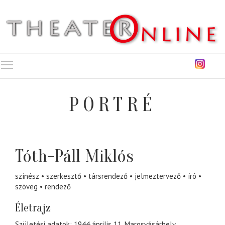
Toggle main menu visibility
PORTRÉ
Tóth-Páll Miklós
színész
szerkesztő
társrendező
jelmeztervező
író
szöveg
rendező
Életrajz
Születési adatok: 1944 április 11, Marosvásárhely