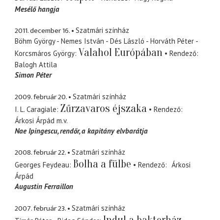
Mesélő hangja
2011. december 16.
Szatmári színház
Böhm György - Nemes István - Dés László - Horváth Péter -
Valahol Európában
Korcsmáros György
Rendező
Balogh Attila
Simon Péter
2009. február 20.
Szatmári színház
Zűrzavaros éjszaka
I. L. Caragiale
Rendező
Árkosi Árpád
m.v.
Nae Ipingescu
rendőr, a kapitány elvbarátja
2008. február 22.
Szatmári színház
Bolha a fülbe
Georges Feydeau
Rendező
Árkosi
Árpád
Augustin Ferraillon
2007. február 23.
Szatmári színház
Indul a bakterház