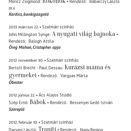
Rokonok
Móricz Zsigmond
Rendező
Babarczy László
m.v.
Kardics
bankigazgató
2013. március 22.
Szatmári színház
A nyugati világ bajnoka
John Millington Synge
Rendező
Balogh Attila
Öreg Mahon
Cristopher apja
2012. november 30.
Szatmári színház
Kurázsi mama és
Bertolt Brecht - Paul Dessau
gyermekei
Rendező
Vargyas Márta
Óbester
2012. június 22.
Ács Alajos Stúdió
Bábok
Szép Ernő
Rendező
Bessenyei Gedő István
Szereplő
2012. február 10.
Szatmári színház
Trapiti
Darvasi László
Rendező
Nagy Regina