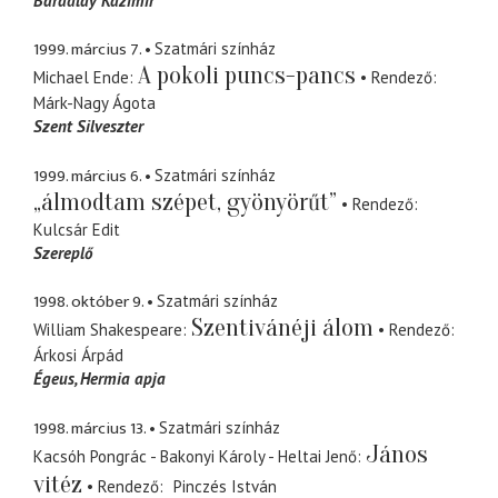
Baradlay Kazimír
1999. március 7.
Szatmári színház
A pokoli puncs-pancs
Michael Ende
Rendező
Márk-Nagy Ágota
Szent Silveszter
1999. március 6.
Szatmári színház
„álmodtam szépet, gyönyörűt”
Rendező
Kulcsár Edit
Szereplő
1998. október 9.
Szatmári színház
Szentivánéji álom
William Shakespeare
Rendező
Árkosi Árpád
Égeus
Hermia apja
1998. március 13.
Szatmári színház
János
Kacsóh Pongrác - Bakonyi Károly - Heltai Jenő
vitéz
Rendező
Pinczés István