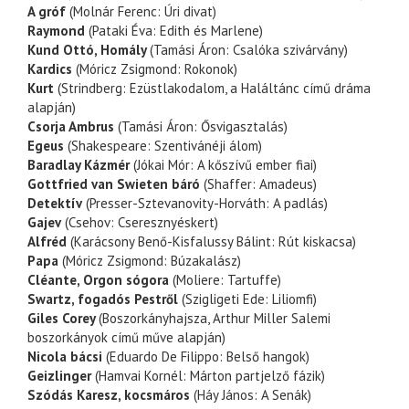
A gróf
(Molnár Ferenc: Úri divat)
Raymond
(Pataki Éva: Edith és Marlene)
Kund Ottó, Homály
(Tamási Áron: Csalóka szivárvány)
Kardics
(Móricz Zsigmond: Rokonok)
Kurt
(Strindberg: Ezüstlakodalom, a Haláltánc című dráma
alapján)
Csorja Ambrus
(Tamási Áron: Ősvigasztalás)
Egeus
(Shakespeare: Szentivánéji álom)
Baradlay Kázmér
(Jókai Mór: A kőszívű ember fiai)
Gottfried van Swieten báró
(Shaffer: Amadeus)
Detektív
(Presser-Sztevanovity-Horváth: A padlás)
Gajev
(Csehov: Cseresznyéskert)
Alfréd
(Karácsony Benő-Kisfalussy Bálint: Rút kiskacsa)
Papa
(Móricz Zsigmond: Búzakalász)
Cléante, Orgon sógora
(Moliere: Tartuffe)
Swartz, fogadós Pestről
(Szigligeti Ede: Liliomfi)
Giles Corey
(Boszorkányhajsza, Arthur Miller Salemi
boszorkányok című műve alapján)
Nicola bácsi
(Eduardo De Filippo: Belső hangok)
Geizlinger
(Hamvai Kornél: Márton partjelző fázik)
Szódás Karesz, kocsmáros
(Háy János: A Senák)