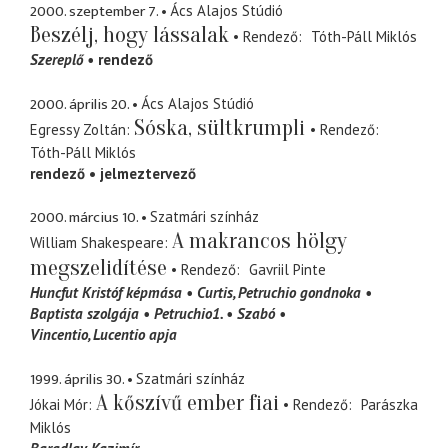
2000. szeptember 7.
Ács Alajos Stúdió
Beszélj, hogy lássalak
Rendező
Tóth-Páll Miklós
Szereplő
rendező
2000. április 20.
Ács Alajos Stúdió
Sóska, sültkrumpli
Egressy Zoltán
Rendező
Tóth-Páll Miklós
rendező
jelmeztervező
2000. március 10.
Szatmári színház
A makrancos hölgy
William Shakespeare
megszelidítése
Rendező
Gavriil Pinte
Huncfut Kristóf képmása
Curtis
Petruchio gondnoka
Baptista szolgája
Petruchio1.
Szabó
Vincentio
Lucentio apja
1999. április 30.
Szatmári színház
A kőszívű ember fiai
Jókai Mór
Rendező
Parászka
Miklós