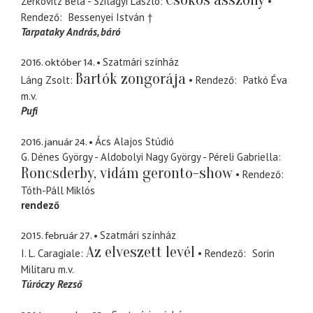
Zerkovitz Béla - Szilágyi László
Rendező
Bessenyei István †
Tarpataky András
báró
2016. október 14.
Szatmári színház
Bartók zongorája
Láng Zsolt
Rendező
Patkó Éva
m.v.
Pufi
2016. január 24.
Ács Alajos Stúdió
G. Dénes György - Aldobolyi Nagy György - Péreli Gabriella
Roncsderby, vidám geronto-show
Rendező
Tóth-Páll Miklós
rendező
2015. február 27.
Szatmári színház
Az elveszett levél
I. L. Caragiale
Rendező
Sorin
Militaru
m.v.
Túróczy Rezső