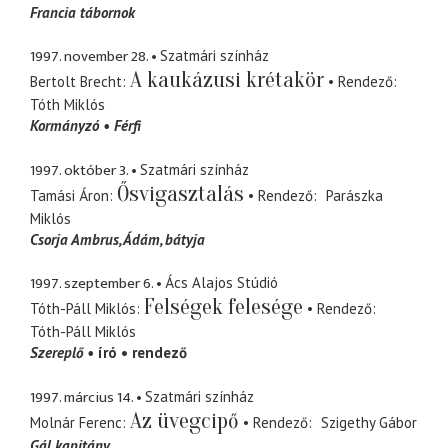
Francia tábornok
1997. november 28.
Szatmári színház
A kaukázusi krétakör
Bertolt Brecht
Rendező
Tóth Miklós
Kormányzó
Férfi
1997. október 3.
Szatmári színház
Ősvigasztalás
Tamási Áron
Rendező
Parászka
Miklós
Csorja Ambrus
Ádám, bátyja
1997. szeptember 6.
Ács Alajos Stúdió
Felségek felesége
Tóth-Páll Miklós
Rendező
Tóth-Páll Miklós
Szereplő
író
rendező
1997. március 14.
Szatmári színház
Az üvegcipő
Molnár Ferenc
Rendező
Szigethy Gábor
Gál kapitány