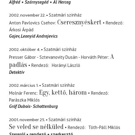
Alfréd
Szárnysegéd
Ál Herceg
2002. november 22.
Szatmári színház
Cseresznyéskert
Anton Pavlovics Csehov
Rendező
Árkosi Árpád
Gajev
Leonyid Andrejevics
2002. október 4.
Szatmári színház
A
Presser Gábor - Sztevanovity Dusán - Horváth Péter
padlás
Rendező
Horányi László
Detektív
2002. március 1.
Szatmári színház
Egy, kettő, három
Molnár Ferenc
Rendező
Parászka Miklós
Gróf Dubois- Schottenburg
2001. november 25.
Szatmári színház
Se veled se nélküled
Rendező
Tóth-Páll Miklós
Szereplő
rendező
szerkesztő