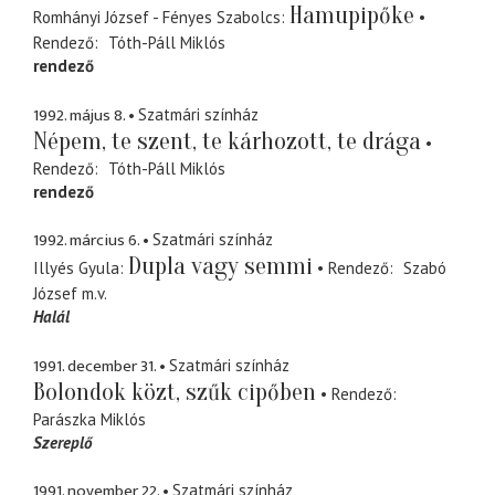
Hamupipőke
Romhányi József - Fényes Szabolcs
Rendező
Tóth-Páll Miklós
rendező
1992. május 8.
Szatmári színház
Népem, te szent, te kárhozott, te drága
Rendező
Tóth-Páll Miklós
rendező
1992. március 6.
Szatmári színház
Dupla vagy semmi
Illyés Gyula
Rendező
Szabó
József
m.v.
Halál
1991. december 31.
Szatmári színház
Bolondok közt, szűk cipőben
Rendező
Parászka Miklós
Szereplő
1991. november 22.
Szatmári színház