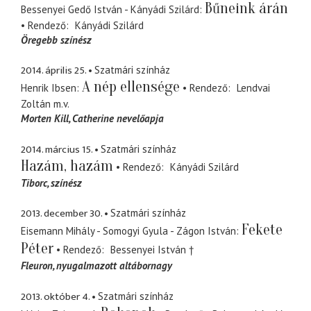
Bűneink árán
Bessenyei Gedő István - Kányádi Szilárd
Rendező
Kányádi Szilárd
Öregebb színész
2014. április 25.
Szatmári színház
A nép ellensége
Henrik Ibsen
Rendező
Lendvai
Zoltán
m.v.
Morten Kill
Catherine nevelőapja
2014. március 15.
Szatmári színház
Hazám, hazám
Rendező
Kányádi Szilárd
Tiborc
színész
2013. december 30.
Szatmári színház
Fekete
Eisemann Mihály - Somogyi Gyula - Zágon István
Péter
Rendező
Bessenyei István †
Fleuron
nyugalmazott altábornagy
2013. október 4.
Szatmári színház