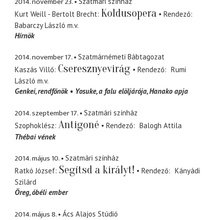
2014. november 23.
Szatmári színház
Koldusopera
Kurt Weill - Bertolt Brecht
Rendező
Babarczy László
m.v.
Hírnök
2014. november 17.
Szatmárnémeti Bábtagozat
Cseresznyevirág
Kaszás Villő
Rendező
Rumi
László
m.v.
Genkei
rendfőnök
Yosuke
a falu elöljárója, Hanako apja
2014. szeptember 17.
Szatmári színház
Antigoné
Szophoklész
Rendező
Balogh Attila
Thébai vének
2014. május 10.
Szatmári színház
Segítsd a királyt!
Ratkó József
Rendező
Kányádi
Szilárd
Öreg
óbéli ember
2014. május 8.
Ács Alajos Stúdió