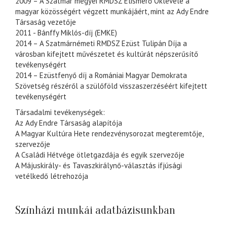
2009 – A Szatmár megyei RMDSZ Elismerő Oklevele a
magyar közösségért végzett munkájáért, mint az Ady Endre
Társaság vezetője
2011 - Bánffy Miklós-díj (EMKE)
2014 – A Szatmárnémeti RMDSZ Ezüst Tulipán Díja a
városban kifejtett művészetet és kultúrát népszerűsítő
tevékenységért
2014 – Ezüstfenyő díj a Romániai Magyar Demokrata
Szövetség részéről a szülőföld visszaszerzéséért kifejtett
tevékenységért
Társadalmi tevékenységek:
Az Ady Endre Társaság alapítója
A Magyar Kultúra Hete rendezvénysorozat megteremtője,
szervezője
A Családi Hétvége ötletgazdája és egyik szervezője
A Májuskirály- és Tavaszkirálynő-választás ifjúsági
vetélkedő létrehozója
Színházi munkái adatbázisunkban