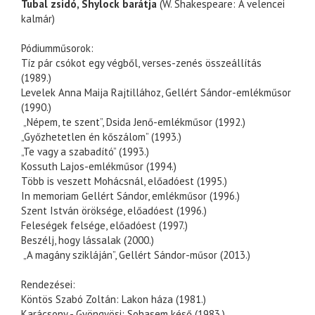
Tubal zsidó, Shylock barátja
(W. Shakespeare: A velencei
kalmár)
Pódiumműsorok:
Tíz pár csókot egy végből, verses-zenés összeállítás
(1989.)
Levelek Anna Maija Rajtillához, Gellért Sándor-emlékműsor
(1990.)
„Népem, te szent”, Dsida Jenő-emlékműsor (1992.)
„Győzhetetlen én kőszálom” (1993.)
„Te vagy a szabadító” (1993.)
Kossuth Lajos-emlékműsor (1994.)
Több is veszett Mohácsnál, előadóest (1995.)
In memoriam Gellért Sándor, emlékműsor (1996.)
Szent István öröksége, előadóest (1996.)
Feleségek felsége, előadóest (1997.)
Beszélj, hogy lássalak (2000.)
„A magány szikláján”, Gellért Sándor-műsor (2013.)
Rendezései:
Köntös Szabó Zoltán: Lakon háza (1981.)
Karácsony - Gyöngyösi: Sohasem késő (1983.)