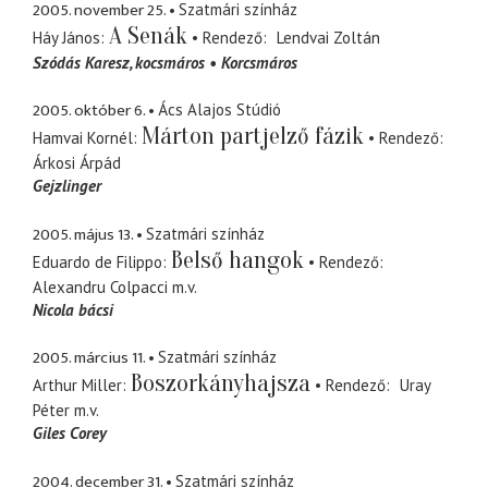
2005. november 25.
Szatmári színház
A Senák
Háy János
Rendező
Lendvai Zoltán
Szódás Karesz
kocsmáros
Korcsmáros
2005. október 6.
Ács Alajos Stúdió
Márton partjelző fázik
Hamvai Kornél
Rendező
Árkosi Árpád
Gejzlinger
2005. május 13.
Szatmári színház
Belső hangok
Eduardo de Filippo
Rendező
Alexandru Colpacci
m.v.
Nicola bácsi
2005. március 11.
Szatmári színház
Boszorkányhajsza
Arthur Miller
Rendező
Uray
Péter
m.v.
Giles Corey
2004. december 31.
Szatmári színház