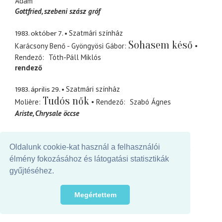
Ádám
Gottfried
szebeni szász gróf
1983. október 7.
Szatmári színház
Sohasem késő
Karácsony Benő - Gyöngyösi Gábor
Rendező
Tóth-Páll Miklós
rendező
1983. április 29.
Szatmári színház
Tudós nők
Molière
Rendező
Szabó Ágnes
Ariste
Chrysale öccse
1982. december 10.
Szatmári színház
A nap fiai
Oldalunk cookie-kat használ a felhasználói
Makszim Gorkij
Rendező
Kovács Ádám
Vagin
Dmitrij Szergejevics
élmény fokozásához és látogatási statisztikák
gyűjtéséhez.
1982. szeptember 24.
Szatmári színház
Az estély
Deák Tamás
Rendező
Kovács Ferenc
Megértettem
Cagliostro