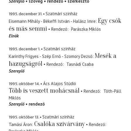
Szereplő
szöveg
rendező
szerkesztő
1995. december 31.
Szatmári színház
Egy csók
Eisemann Mihály - Békeffi István - Halász Imre
és más semmi
Rendező
Parászka Miklós
Elnök
1995. december 1.
Szatmári színház
Mesék a
Karinthy Frigyes - Szép Ernő - Szomory Dezső
hazugságról
Rendező
Tasnádi Csaba
Szereplő
1995. október 14.
Ács Alajos Stúdió
Több is veszett mohácsnál
Rendező
Tóth-Páll
Miklós
Szereplő
rendező
1995. október 13.
Szatmári színház
Csalóka szivárvány
Tamási Áron
Rendező