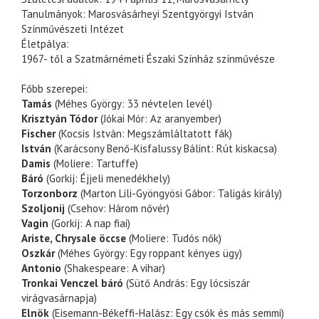
Tanulmányok:
Marosvásárheyi Szentgyörgyi István
Színművészeti Intézet
Életpálya:
1967- től a Szatmárnémeti Északi Színház színművésze
Főbb szerepei:
Tamás
(Méhes György: 33 névtelen levél)
Krisztyán Tódor
(Jókai Mór: Az aranyember)
Fischer
(Kocsis István: Megszámláltatott fák)
István
(Karácsony Benő-Kisfalussy Bálint: Rút kiskacsa)
Damis
(Moliere: Tartuffe)
Báró
(Gorkij: Éjjeli menedékhely)
Torzonborz
(Marton Lili-Gyöngyösi Gábor: Taligás király)
Szoljonij
(Csehov: Három nővér)
Vagin
(Gorkij: A nap fiai)
Ariste, Chrysale öccse
(Moliere: Tudós nők)
Oszkár
(Méhes György: Egy roppant kényes ügy)
Antonio
(Shakespeare: A vihar)
Tronkai Venczel báró
(Sütő András: Egy lócsiszár
virágvasárnapja)
Elnök
(Eisemann-Békeffi-Halász: Egy csók és más semmi)