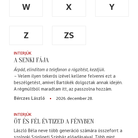
W
X
Y
Z
ZS
INTERJÚK
A SENKI FÁJA
Árpád, elindítom a telefonon a rögzítést, kezdjük.
– Velem ilyen tekerős izével kellene felvenni ezt a
beszélgetést, amivel Bartókék dolgoztak annak idején.
A régmúltból maradtam itt, az passzolna hozzám.
2026. december 28.
Bérczes László
INTERJÚK
ÖT ÉS FÉL ÉVTIZED A FÉNYBEN
László Béla neve több generáció számára összeforrt a
szolnoki Szigligeti Színház előadásaival. Több mint