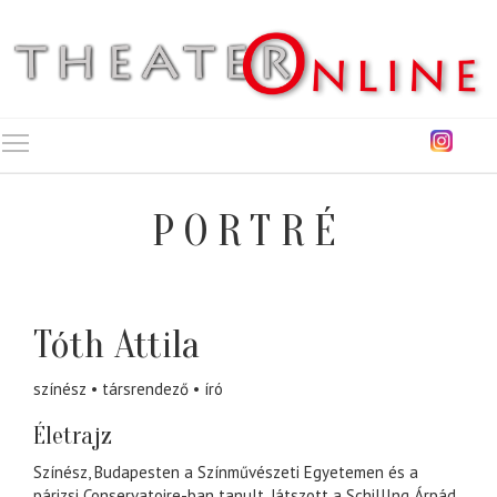
Toggle main menu visibility
PORTRÉ
Tóth Attila
színész
társrendező
író
Életrajz
Színész, Budapesten a Színművészeti Egyetemen és a
párizsi Conservatoire-ban tanult. Játszott a Schilllng Árpád