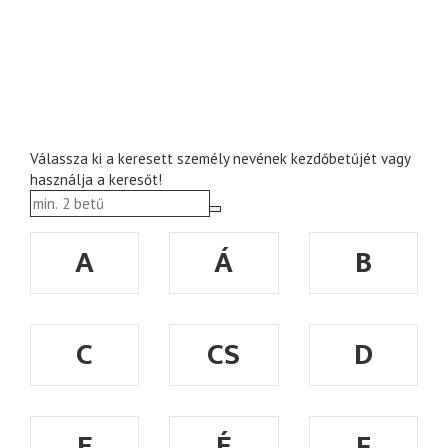
Válassza ki a keresett személy nevének kezdőbetűjét vagy
használja a keresőt!
A
Á
B
C
CS
D
E
É
F