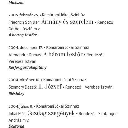
Makszim
2005. február 25.
Komáromi Jókai Színház
Ármány és szerelem
Friedrich Schiller
Rendező
Görög László
m.v.
A herceg testőre
2004. december 17.
Komáromi Jókai Színház
A három testőr
Alexandre Dumas
Rendező
Verebes István
Rosfór
gárdakapitány
2004. október 10.
Komáromi Jókai Színház
II. József
Szomory Dezső
Rendező
Verebes István
Illésházy
2004. július 9.
Komáromi Jókai Színház
Gazdag szegények
Jókai Mór
Rendező
Schlanger
András
m.v.
Doktorka