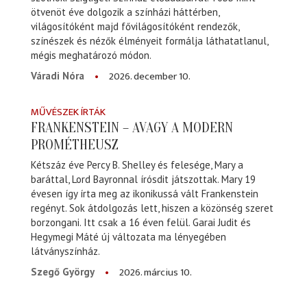
ötvenöt éve dolgozik a színházi háttérben,
világosítóként majd fővilágosítóként rendezők,
színészek és nézők élményeit formálja láthatatlanul,
mégis meghatározó módon.
2026. december 10.
Váradi Nóra
MŰVÉSZEK ÍRTÁK
FRANKENSTEIN – AVAGY A MODERN
PROMÉTHEUSZ
Kétszáz éve Percy B. Shelley és felesége, Mary a
baráttal, Lord Bayronnal írósdit játszottak. Mary 19
évesen így írta meg az ikonikussá vált Frankenstein
regényt. Sok átdolgozás lett, hiszen a közönség szeret
borzongani. Itt csak a 16 éven felül. Garai Judit és
Hegymegi Máté új változata ma lényegében
látványszínház.
2026. március 10.
Szegő György