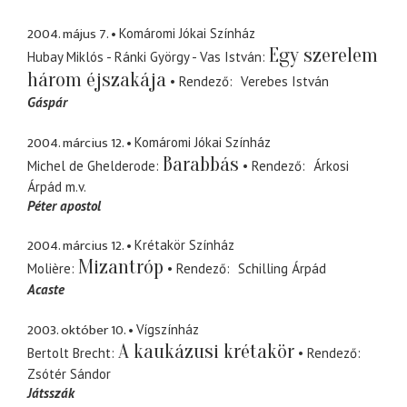
2004. május 7.
Komáromi Jókai Színház
Egy szerelem
Hubay Miklós - Ránki György - Vas István
három éjszakája
Rendező
Verebes István
Gáspár
2004. március 12.
Komáromi Jókai Színház
Barabbás
Michel de Ghelderode
Rendező
Árkosi
Árpád
m.v.
Péter apostol
2004. március 12.
Krétakör Színház
Mizantróp
Molière
Rendező
Schilling Árpád
Acaste
2003. október 10.
Vígszínház
A kaukázusi krétakör
Bertolt Brecht
Rendező
Zsótér Sándor
Játsszák