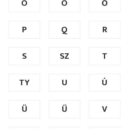
Ó
Ö
Ő
P
Q
R
S
SZ
T
TY
U
Ú
Ü
Ű
V