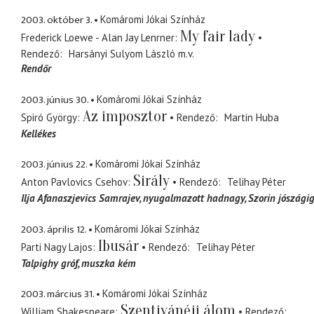
2003. október 3.
Komáromi Jókai Színház
My fair lady
Frederick Loewe - Alan Jay Lenrner
Rendező
Harsányi Sulyom László
m.v.
Rendőr
2003. június 30.
Komáromi Jókai Színház
Az imposztor
Spiró György
Rendező
Martin Huba
Kellékes
2003. június 22.
Komáromi Jókai Színház
Sirály
Anton Pavlovics Csehov
Rendező
Telihay Péter
Ilja Afanaszjevics Samrajev
nyugalmazott hadnagy, Szorin jószági
2003. április 12.
Komáromi Jókai Színház
Ibusár
Parti Nagy Lajos
Rendező
Telihay Péter
Talpighy gróf
muszka kém
2003. március 31.
Komáromi Jókai Színház
Szentivánéji álom
William Shakespeare
Rendező