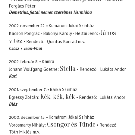
Forgács Péter
Demetrius
fiatal nemes szerelmes Hermiába
2002. november 22.
Komáromi Jókai Színház
János
Kacsóh Pongrác - Bakonyi Károly - Heltai Jenő
vitéz
Rendező
Quintus Konrád
m.v.
Csősz
Jean-Paul
2002. február 8.
Kamra
Stella
Johann Wolfgang Goethe
Rendező
Lukáts Andor
Karl
2001. szeptember 7.
Bárka Színház
Kék, kék, kék
Egressy Zoltán
Rendező
Lukáts Andor
Bláz
2000. december 15.
Komáromi Jókai Színház
Csongor és Tünde
Vörösmarty Mihály
Rendező
Tóth Miklós
m.v.