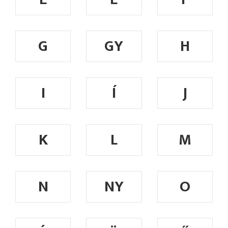
G
GY
H
I
Í
J
K
L
M
N
NY
O