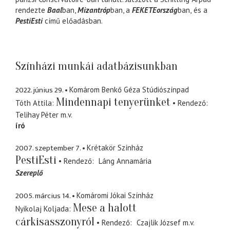
rendezte
Baal
ban,
Mizantróp
ban, a
FEKETEország
ban,
és a
PestiEsti
című előadásban.
Színházi munkái adatbázisunkban
2022. június 29.
Komárom Benkő Géza Stúdiószínpad
Mindennapi tenyerünket
Tóth Attila
Rendező
Telihay Péter
m.v.
író
2007. szeptember 7.
Krétakör Színház
PestiEsti
Rendező
Láng Annamária
Szereplő
2005. március 14.
Komáromi Jókai Színház
Mese a halott
Nyikolaj Koljada
cárkisasszonyról
Rendező
Czajlik József
m.v.