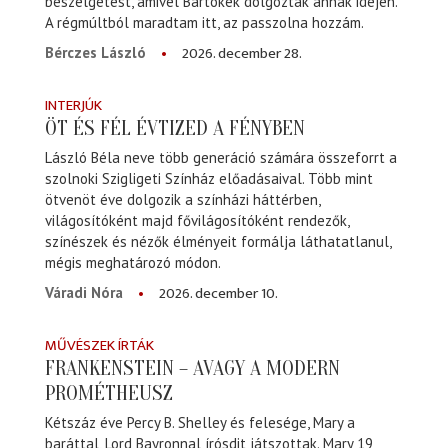
beszélgetést, amivel Bartókék dolgoztak annak idején.
A régmúltból maradtam itt, az passzolna hozzám.
2026. december 28.
Bérczes László
INTERJÚK
ÖT ÉS FÉL ÉVTIZED A FÉNYBEN
László Béla neve több generáció számára összeforrt a
szolnoki Szigligeti Színház előadásaival. Több mint
ötvenöt éve dolgozik a színházi háttérben,
világosítóként majd fővilágosítóként rendezők,
színészek és nézők élményeit formálja láthatatlanul,
mégis meghatározó módon.
2026. december 10.
Váradi Nóra
MŰVÉSZEK ÍRTÁK
FRANKENSTEIN – AVAGY A MODERN
PROMÉTHEUSZ
Kétszáz éve Percy B. Shelley és felesége, Mary a
baráttal, Lord Bayronnal írósdit játszottak. Mary 19