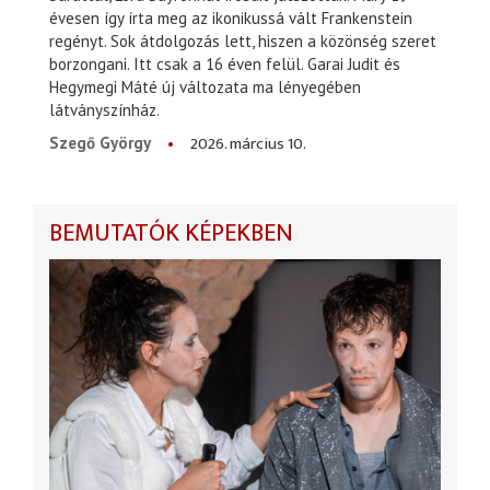
évesen így írta meg az ikonikussá vált Frankenstein
regényt. Sok átdolgozás lett, hiszen a közönség szeret
borzongani. Itt csak a 16 éven felül. Garai Judit és
Hegymegi Máté új változata ma lényegében
látványszínház.
2026. március 10.
Szegő György
BEMUTATÓK KÉPEKBEN