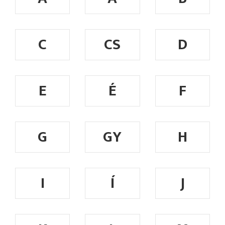
C
CS
D
E
É
F
G
GY
H
I
Í
J