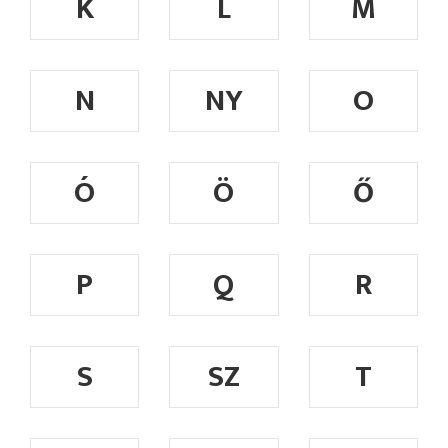
K
L
M
N
NY
O
Ó
Ö
Ő
P
Q
R
S
SZ
T