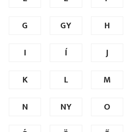
G
GY
H
I
Í
J
K
L
M
N
NY
O