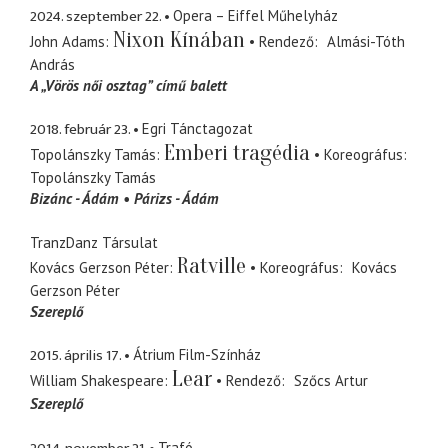
2024. szeptember 22.
Opera – Eiffel Műhelyház
Nixon Kínában
John Adams
Rendező
Almási-Tóth
András
A „Vörös női osztag” című balett
2018. február 23.
Egri Tánctagozat
Emberi tragédia
Topolánszky Tamás
Koreográfus
Topolánszky Tamás
Bizánc - Ádám
Párizs - Ádám
TranzDanz Társulat
Ratville
Kovács Gerzson Péter
Koreográfus
Kovács
Gerzson Péter
Szereplő
2015. április 17.
Átrium Film-Színház
Lear
William Shakespeare
Rendező
Szőcs Artur
Szereplő
Trafó