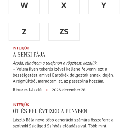
W
X
Y
Z
ZS
INTERJÚK
A SENKI FÁJA
Árpád, elindítom a telefonon a rögzítést, kezdjük.
– Velem ilyen tekerős izével kellene felvenni ezt a
beszélgetést, amivel Bartókék dolgoztak annak idején.
A régmúltból maradtam itt, az passzolna hozzám.
2026. december 28.
Bérczes László
INTERJÚK
ÖT ÉS FÉL ÉVTIZED A FÉNYBEN
László Béla neve több generáció számára összeforrt a
szolnoki Szigligeti Színház előadásaival. Több mint