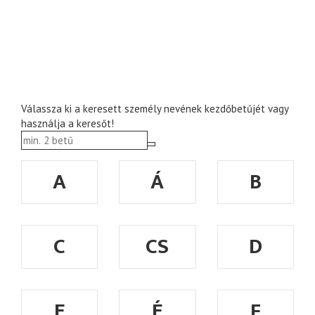
Válassza ki a keresett személy nevének kezdőbetűjét vagy
használja a keresőt!
A
Á
B
C
CS
D
E
É
F