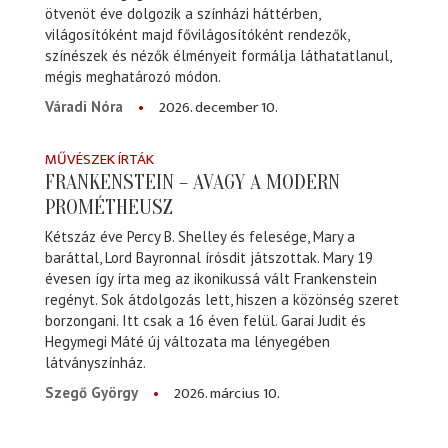
ötvenöt éve dolgozik a színházi háttérben,
világosítóként majd fővilágosítóként rendezők,
színészek és nézők élményeit formálja láthatatlanul,
mégis meghatározó módon.
2026. december 10.
Váradi Nóra
MŰVÉSZEK ÍRTÁK
FRANKENSTEIN – AVAGY A MODERN
PROMÉTHEUSZ
Kétszáz éve Percy B. Shelley és felesége, Mary a
baráttal, Lord Bayronnal írósdit játszottak. Mary 19
évesen így írta meg az ikonikussá vált Frankenstein
regényt. Sok átdolgozás lett, hiszen a közönség szeret
borzongani. Itt csak a 16 éven felül. Garai Judit és
Hegymegi Máté új változata ma lényegében
látványszínház.
2026. március 10.
Szegő György