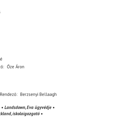
s
fé
ző
Őze Áron
Rendező
Berzsenyi Bellaagh
Landsdown
Eva ügyvédje
ickland
iskolaigazgató