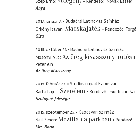
Vőlegény
Szép Ernő
Rendező
Novák Eszter
Anya
2017. január 7.
Budaörsi Latinovits Színház
Macskajáték
Örkény István
Rendező
Forgá
Giza
2016. október 21.
Budaörsi Latinovits Színház
Az öreg kisasszony autós
Mosonyi Aliz
Péter
e.h.
Az öreg kisasszony
2016. február 27.
Studiószinpad Kaposvár
Szerelem
Barta Lajos
Rendező
Guelmino Sá
Szalayné
felesége
2015. szeptember 25.
Kaposvári színház
Mezítláb a parkban
Neil Simon
Rendező
Mrs. Bank