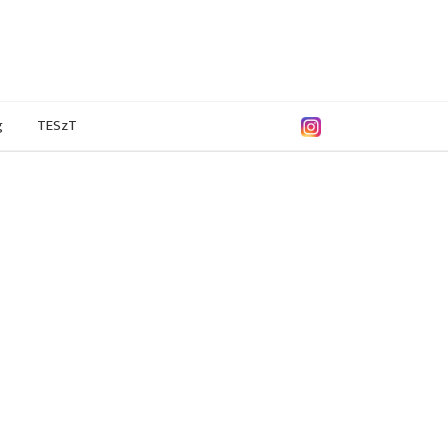
g
TESzT