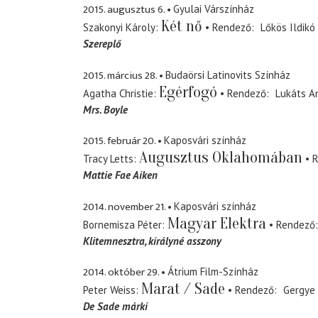
2015. augusztus 6.
Gyulai Várszínház
Két nő
Szakonyi Károly
Rendező
Lőkös Ildikó
Szereplő
2015. március 28.
Budaörsi Latinovits Színház
Egérfogó
Agatha Christie
Rendező
Lukáts A
Mrs. Boyle
2015. február 20.
Kaposvári színház
Augusztus Oklahomában
Tracy Letts
R
Mattie Fae Aiken
2014. november 21.
Kaposvári színház
Magyar Elektra
Bornemisza Péter
Rendező
Klitemnesztra
királyné asszony
2014. október 29.
Átrium Film-Színház
Marat / Sade
Peter Weiss
Rendező
Gergye 
De Sade márki