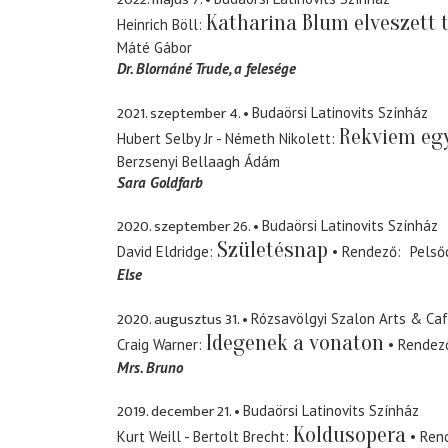
Katharina Blum elveszett 
Heinrich Böll
Máté Gábor
Dr. Blornáné Trude
a felesége
2021. szeptember 4.
Budaörsi Latinovits Színház
Rekviem eg
Hubert Selby Jr - Németh Nikolett
Berzsenyi Bellaagh Ádám
Sara Goldfarb
2020. szeptember 26.
Budaörsi Latinovits Színház
Születésnap
David Eldridge
Rendező
Pelső
Else
2020. augusztus 31.
Rózsavölgyi Szalon Arts & Ca
Idegenek a vonaton
Craig Warner
Rendez
Mrs. Bruno
2019. december 21.
Budaörsi Latinovits Színház
Koldusopera
Kurt Weill - Bertolt Brecht
Ren