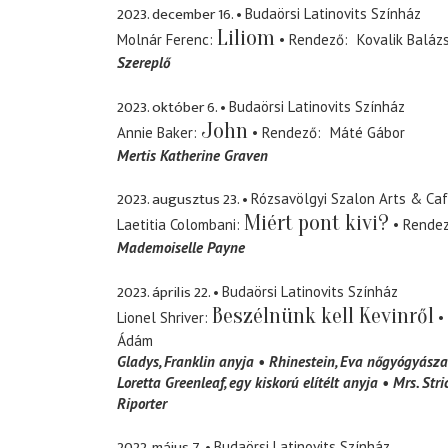
2023. december 16.
Budaörsi Latinovits Színház
Liliom
Molnár Ferenc
Rendező
Kovalik Baláz
Szereplő
2023. október 6.
Budaörsi Latinovits Színház
John
Annie Baker
Rendező
Máté Gábor
Mertis Katherine Graven
2023. augusztus 23.
Rózsavölgyi Szalon Arts & Ca
Miért pont kivi?
Laetitia Colombani
Rende
Mademoiselle Payne
2023. április 22.
Budaörsi Latinovits Színház
Beszélnünk kell Kevinről
Lionel Shriver
Ádám
Gladys
Franklin anyja
Rhinestein
Eva nőgyógyásza
Loretta Greenleaf
egy kiskorú elítélt anyja
Mrs. Str
Riporter
2022. május 7.
Budaörsi Latinovits Színház