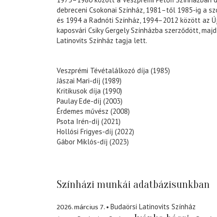
debreceni Csokonai Színház, 1981–től 1985-ig a szo
és 1994 a Radnóti Színház, 1994–2012 között az Új
kaposvári Csiky Gergely Színházba szerződött, maj
Latinovits Színház tagja lett.
Veszprémi Tévétalálkozó díja (1985)
Jászai Mari-díj (1989)
Kritikusok díja (1990)
Paulay Ede-díj (2003)
Érdemes művész (2008)
Psota Irén-díj (2021)
Hollósi Frigyes-díj (2022)
Gábor Miklós-díj (2023)
Színházi munkái adatbázisunkban
2026. március 7.
Budaörsi Latinovits Színház