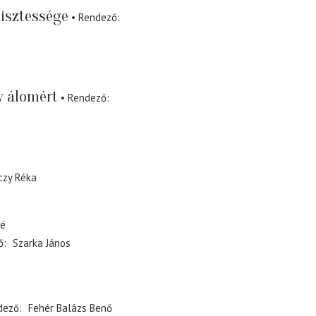
tisztessége
Rendező
y álomért
Rendező
czy Réka
fé
ő
Szarka János
dező
Fehér Balázs Benő