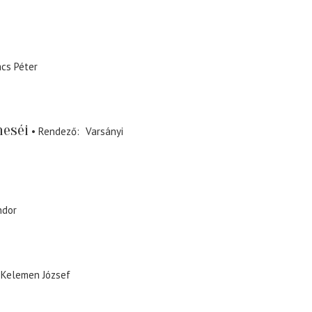
cs Péter
meséi
Rendező
Varsányi
ndor
Kelemen József