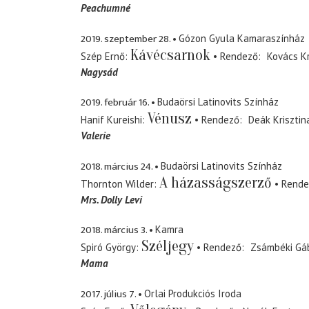
Peachumné
2019. szeptember 28.
Gózon Gyula Kamaraszínház
Kávécsarnok
Szép Ernő
Rendező
Kovács Kr
Nagysád
2019. február 16.
Budaörsi Latinovits Színház
Vénusz
Hanif Kureishi
Rendező
Deák Krisztin
Valerie
2018. március 24.
Budaörsi Latinovits Színház
A házasságszerző
Thornton Wilder
Rende
Mrs. Dolly Levi
2018. március 3.
Kamra
Széljegy
Spiró György
Rendező
Zsámbéki Gá
Mama
2017. július 7.
Orlai Produkciós Iroda