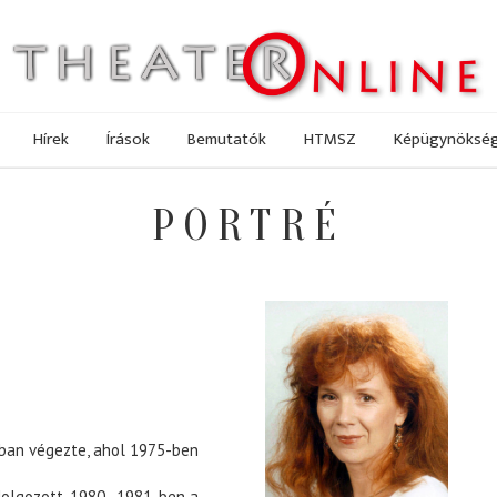
Hírek
Írások
Bemutatók
HTMSZ
Képügynöksé
PORTRÉ
ában végezte, ahol 1975-ben
dolgozott, 1980–1981-ben a