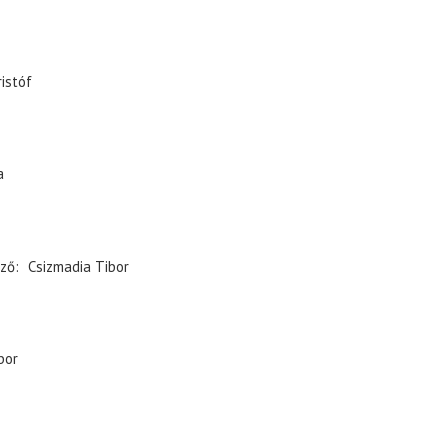
istóf
a
ző
Csizmadia Tibor
bor