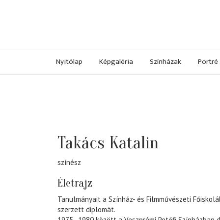
Nyitólap
Képgaléria
Színházak
Portré
Takács Katalin
színész
Életrajz
Tanulmányait a Színház- és Filmművészeti Főiskol
szerzett diplomát.
1975–1980 között a Veszprémi Petőfi Színházban 