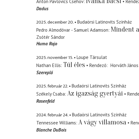
Ivánka bácsi
Anton Pavlovics Csehov
Rende
Dadus
2025. december 20.
Budaörsi Latinovits Színház
Mindent 
Pedro Almodóvar - Samuel Adamson
Zsótér Sándor
Huma Rojo
2025. november 15.
Loupe Társulat
Túl éles
Nathan Ellis
Rendező
Horváth János
Szereplő
2025. február 22.
Budaörsi Latinovits Színház
Az igazság gyertyái
Székely Csaba
Rend
Rosenfeld
2024. február 24.
Budaörsi Latinovits Színház
A vágy villamosa
Tennessee Williams
Ren
Blanche DuBois