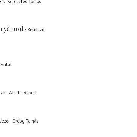
ző
Keresztes Tamás
anyámról
Rendező
 Antal
ező
Alföldi Róbert
dező
Ördög Tamás