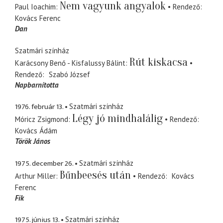
Nem vagyunk angyalok
Paul Ioachim
Rendező
Kovács Ferenc
Dan
Szatmári színház
Rút kiskacsa
Karácsony Benő - Kisfalussy Bálint
Rendező
Szabó József
Napbarnította
1976. február 13.
Szatmári színház
Légy jó mindhalálig
Móricz Zsigmond
Rendező
Kovács Ádám
Török János
1975. december 26.
Szatmári színház
Bűnbeesés után
Arthur Miller
Rendező
Kovács
Ferenc
Fik
1975. június 13.
Szatmári színház