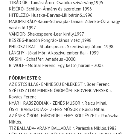
TIBÁD ÚR- Tamási Áron- Csalóka szivárvány,1995
KÍSÉRŐ- Schiller-Ármány és
szerelem
,1996
HITELEZŐ-
Huszka
-Darvas-Lili
bárónő
,1996
MAJOMKIRÁLY
-
Baum
-
Schwajda
-Tamási
Zdenkó
-
Óz
a nagy
varázsló,1997
VÁNDOR- Shakespeare-Lear király,1997
KESZEG-
Kacsóh
Pongrác- János vitéz ,1998
PHILOSZTRAT
- Shakespeare:
Szentivánéji
álom -1998.
LÁNGHY
- Jókai Mór: A
koszivu
ember fiai - 1999.
ORSINI
-
Schaffer
:
Amadeus
-2000.
R
.
WOLF
- Molnár Ferenc: Egy,
kettő
,
három
- 2002.
PÓDIUM ESTEK:
AZ
ESTCSILLAG
- EMINESCU EMLÉKEST r.
Boér
Ferenc.
SZÉTOSZTOM MINDEN ÖRÖMÖM- KEDVENC VERSEK r.
Kovács Ferenc
NYÁRI
RABSZODIÁK
- ZENÉS MŰSOR r.
Raicu
Mihai
.
ŐSZI
RABSZODIÁK
- ZENÉS MŰSOR r.
Raicu
Mihai
.
AZ ÉNEK ÖRÖM-
HÁBORÚELLENES
KÖLTÉSZET r.
Parászka
Miklós.
TÍZ BALLADA- ARANY BALLADÁK r.
Parászka
Miklós.1982