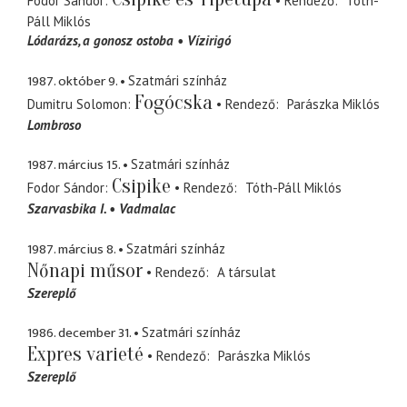
Fodor Sándor
Rendező
Tóth-
Páll Miklós
Lódarázs
a gonosz ostoba
Vízirigó
1987. október 9.
Szatmári színház
Fogócska
Dumitru Solomon
Rendező
Parászka Miklós
Lombroso
1987. március 15.
Szatmári színház
Csipike
Fodor Sándor
Rendező
Tóth-Páll Miklós
Szarvasbika I.
Vadmalac
1987. március 8.
Szatmári színház
Nőnapi műsor
Rendező
A társulat
Szereplő
1986. december 31.
Szatmári színház
Expres varieté
Rendező
Parászka Miklós
Szereplő