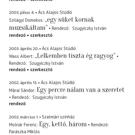
2003. július 4.
Ács Alajos Stúdió
„egy süket kornak
Szilágyi Domokos
muzsikáltam”
Rendező
Szugyiczky István
rendező
szerkesztő
2003. április 20.
Ács Alajos Stúdió
„Lelkemben tiszta ég ragyog”
Wass Albert
Rendező
Szugyiczky István
rendező
szerkesztő
2002. április 13.
Ács Alajos Stúdió
Egy percre nálam van a szeretet
Márai Sándor
Rendező
Szugyiczky István
rendező
2002. március 1.
Szatmári színház
Egy, kettő, három
Molnár Ferenc
Rendező
Parászka Miklós