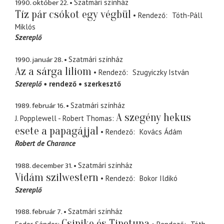
1990. október 22.
Szatmári színház
Tíz pár csókot egy végbül
Rendező
Tóth-Páll
Miklós
Szereplő
1990. január 28.
Szatmári színház
Az a sárga liliom
Rendező
Szugyiczky István
Szereplő
rendező
szerkesztő
1989. február 16.
Szatmári színház
A szegény hekus
J. Popplewell - Robert Thomas
esete a papagájjal
Rendező
Kovács Ádám
Robert de Charance
1988. december 31.
Szatmári színház
Vidám szilwestern
Rendező
Bokor Ildikó
Szereplő
1988. február 7.
Szatmári színház
Csipike és Tipetupa