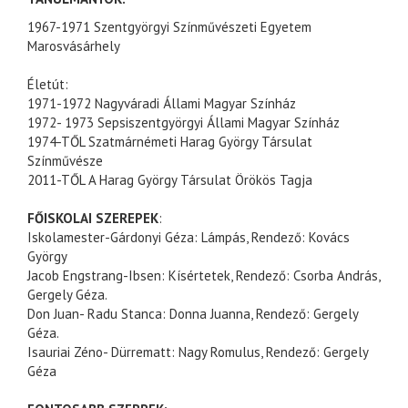
1967-1971
Szentgyörgyi
Színművészeti
Egyetem
Marosvásárhely
Életút
:
1971-1972 Nagyváradi Állami Magyar Színház
1972- 1973
Sepsiszentgyörgyi
Állami Magyar Színház
1974-
TŐL
Szatmárnémeti
Harag György Társulat
Színművésze
2011-
TŐL
A Harag György Társulat Örökös Tagja
FŐISKOLAI SZEREPEK
:
Iskolamester
-Gárdonyi Géza: Lámpás, Rendező: Kovács
György
Jacob
Engstrang
-Ibsen: Kísértetek, Rendező: Csorba András,
Gergely Géza.
Don
Juan
-
Radu
Stanca
: Donna
Juanna
, Rendező: Gergely
Géza.
Isauriai
Zéno
-
Dürrematt
: Nagy Romulus, Rendező: Gergely
Géza