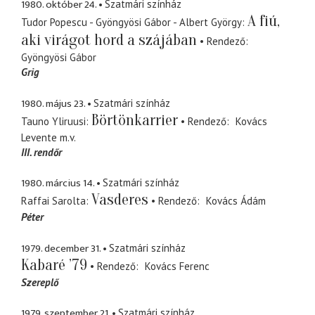
1980. október 24.
Szatmári színház
A fiú,
Tudor Popescu - Gyöngyösi Gábor - Albert György
aki virágot hord a szájában
Rendező
Gyöngyösi Gábor
Grig
1980. május 23.
Szatmári színház
Börtönkarrier
Tauno Yliruusi
Rendező
Kovács
Levente
m.v.
III. rendőr
1980. március 14.
Szatmári színház
Vasderes
Raffai Sarolta
Rendező
Kovács Ádám
Péter
1979. december 31.
Szatmári színház
Kabaré ’79
Rendező
Kovács Ferenc
Szereplő
1979. szeptember 21.
Szatmári színház