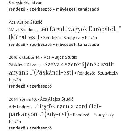
Szugyiczky István
rendező
szerkesztő
művészeti tanácsadó
Ács Alajos Stúdió
„...én fáradt vagyok Európától...”
Márai Sándor
(Márai-est)
Rendező
Szugyiczky István
rendező
szerkesztő
művészeti tanácsadó
2016. október 14.
Ács Alajos Stúdió
„...Szavak szeretőjének szült
Páskándi Géza
anyánk...”(Páskándi-est)
Rendező
Szugyiczky
István
rendező
szerkesztő
2014. április 10.
Ács Alajos Stúdió
„...függök ezen a zord élet-
Ady Endre
párkányon...” (Ady-est)
Rendező
Szugyiczky
István
rendező
szerkesztő