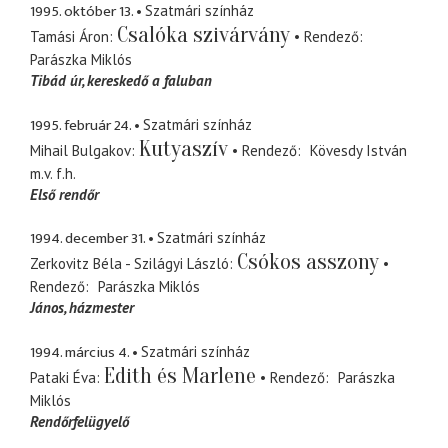
1995. október 13.
Szatmári színház
Csalóka szivárvány
Tamási Áron
Rendező
Parászka Miklós
Tibád úr
kereskedő a faluban
1995. február 24.
Szatmári színház
Kutyaszív
Mihail Bulgakov
Rendező
Kövesdy István
m.v. f.h.
Első rendőr
1994. december 31.
Szatmári színház
Csókos asszony
Zerkovitz Béla - Szilágyi László
Rendező
Parászka Miklós
János
házmester
1994. március 4.
Szatmári színház
Edith és Marlene
Pataki Éva
Rendező
Parászka
Miklós
Rendőrfelügyelő