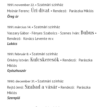
1991. november 22.
Szatmári színház
Úri divat
Molnár Ferenc
Rendező
Parászka Miklós
Öreg úr
1991. március 14.
Szatmári színház
Bubus
Vaszary Gábor - Fényes Szabolcs - Szenes Iván
Rendező
Kovács Levente
m.v.
Lukács
1991. február 8.
Szatmári színház
Kulcskeresők
Örkény István
Rendező
Parászka
Miklós
Gyászhuszár
1990. december 31.
Szatmári színház
Szabad a vásár
Rejtő Jenő
Rendező
Parászka
Miklós
Szereplő