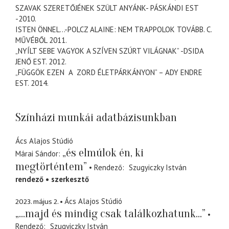
SZAVAK SZERETŐJÉNEK SZÜLT ANYÁNK-
PÁSKÁNDI
EST
-2010.
ISTEN ÖNNEL…-
POLCZ
ALAINE
: NEM TRAPPOLOK TOVÁBB. C.
MŰVÉBŐL 2011.
„NYÍLT SEBE VAGYOK A SZÍVEN SZÚRT VILÁGNAK” -DSIDA
JENŐ EST. 2012.
„FÜGGÖK EZEN A ZORD ÉLETPÁRKÁNYON” – ADY ENDRE
EST. 2014.
Színházi munkái adatbázisunkban
Ács Alajos Stúdió
„és elmúlok én, ki
Márai Sándor
megtörténtem”
Rendező
Szugyiczky István
rendező
szerkesztő
2023. május 2.
Ács Alajos Stúdió
„...majd és mindig csak találkozhatunk...”
Rendező
Szugyiczky István