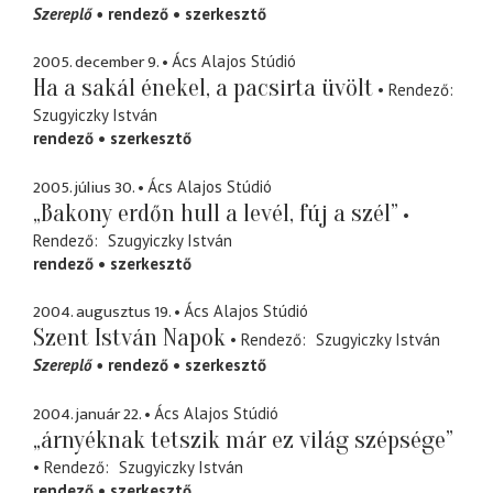
Szereplő
rendező
szerkesztő
2005. december 9.
Ács Alajos Stúdió
Ha a sakál énekel, a pacsirta üvölt
Rendező
Szugyiczky István
rendező
szerkesztő
2005. július 30.
Ács Alajos Stúdió
„Bakony erdőn hull a levél, fúj a szél”
Rendező
Szugyiczky István
rendező
szerkesztő
2004. augusztus 19.
Ács Alajos Stúdió
Szent István Napok
Rendező
Szugyiczky István
Szereplő
rendező
szerkesztő
2004. január 22.
Ács Alajos Stúdió
„árnyéknak tetszik már ez világ szépsége”
Rendező
Szugyiczky István
rendező
szerkesztő