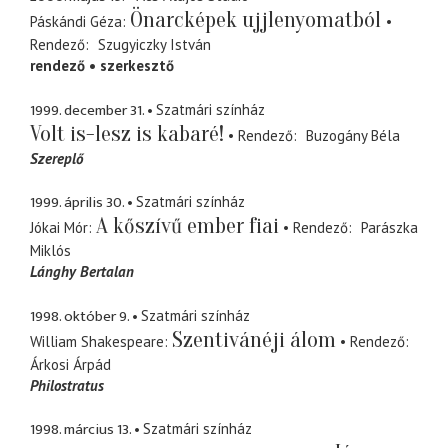
Önarcképek ujjlenyomatból
Páskándi Géza
Rendező
Szugyiczky István
rendező
szerkesztő
1999. december 31.
Szatmári színház
Volt is-lesz is kabaré!
Rendező
Buzogány Béla
Szereplő
1999. április 30.
Szatmári színház
A kőszívű ember fiai
Jókai Mór
Rendező
Parászka
Miklós
Lánghy Bertalan
1998. október 9.
Szatmári színház
Szentivánéji álom
William Shakespeare
Rendező
Árkosi Árpád
Philostratus
1998. március 13.
Szatmári színház