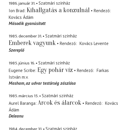
1986. január 31.
Szatmári színház
Kihallgatás a konzulnál
Ion Brad
Rendező
Kovács Ádám
Második gyanúsított
1985. december 31.
Szatmári színház
Emberek vagyunk
Rendező
Kovács Levente
Szereplő
1985. június 16.
Szatmári színház
Egy pohár víz
Eugene Scribe
Rendező
Farkas
István
m.v.
Masham
az udvar testőrség zászlósa
1985. március 15.
Szatmári színház
Arcok és álarcok
Aurel Baranga
Rendező
Kovács
Ádám
Deleanu
1984. december 31.
Szatmári színház