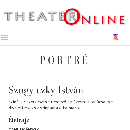
Toggle main menu visibility
PORTRÉ
Szugyiczky István
színész
szerkesztő
rendező
művészeti tanácsadó
díszlettervező
szinpadra alkalmazta
Életrajz
TANULMÁNYOK: