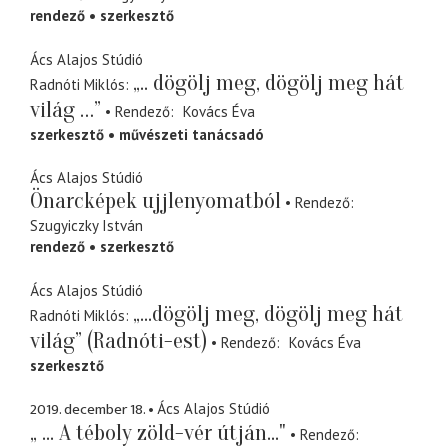
rendező
szerkesztő
Ács Alajos Stúdió
„.. dögölj meg, dögölj meg hát
Radnóti Miklós
világ …”
Rendező
Kovács Éva
szerkesztő
művészeti tanácsadó
Ács Alajos Stúdió
Önarcképek ujjlenyomatból
Rendező
Szugyiczky István
rendező
szerkesztő
Ács Alajos Stúdió
„...dögölj meg, dögölj meg hát
Radnóti Miklós
világ” (Radnóti-est)
Rendező
Kovács Éva
szerkesztő
2019. december 18.
Ács Alajos Stúdió
„ ... A téboly zöld-vér útján..."
Rendező