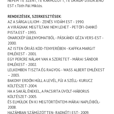
NÉPEM TE SZENT, TE KÁRHOZOTT, TE DRÁGA- DSIDA JENŐ
EST r.Tóth Pál Miklós.
RENDEZÉSEK, SZERKESZTÉSEK
:
AZ A SÁRGA LILIOM - ZENÉS VIDÁM EST - 1990.
A VIRÁGNAK
MEGTÍLTANI
NEM LEHET - PETŐFI-DANKÓ
PISTA EST - 1993.
ÖNARCKÉP
ÚJJLENYOMATBÓL
-
PÁSKÁNDI
GÉZA VERS-EST -
2000.
AZ ISTEN ÓRIÁS KÖD-TENYERÉBEN -
KAFFKA
MARGIT
EMLÉKEST - 2001.
EGY PERCRE NÁLAM VAN A SZERETET - MÁRAI SÁNDOR
EMLÉKEST - 2002.
LELKEMBEN TISZTA ÉG RAGYOG -
WASS
ALBERT EMLÉKEST
– 2003.
BAKONY ERDŐN
HÚLL
A LEVÉL, FÚJ A SZÉLL-
KURUCZ
KÖLTÉSZET-2004.
HA A SAKÁL ÉNEKEL, A PACSIRTA ÜVÖLT-
HÁBORUS
KÖLTÉSZET-2005.
ÉS ELMÚLOK ÉN KI MEGTÖRTÉNTEM-MÁRAI NAPLÓIBÓL-
2008.
HAZÁMBAN SZÁMŰZÖTTEN- RADNÓTI EST- 2009.