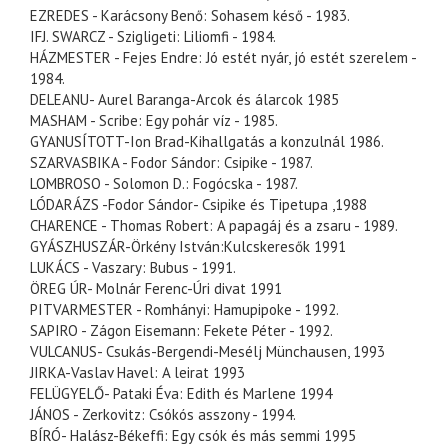
EZREDES
- Karácsony Benő:
Sohasem
késő
- 1983.
IFJ
.
SWARCZ
- Szigligeti:
Liliomfi
- 1984.
HÁZMESTER
-
Fejes
Endre:
Jó
estét
nyár
, jó
estét
szerelem
-
1984.
DELEANU
-
Aurel
Baranga-
Arcok
és
álarcok
1985
MASHAM
-
Scribe
: Egy pohár víz - 1985.
GYANUSÍTOTT
-Ion
Brad
-
Kihallgatás
a
konzulnál
1986.
SZARVASBIKA
-
Fodor
Sándor:
Csipike
- 1987.
LOMBROSO
-
Solomon
D.:
Fogócska
- 1987.
LÓDARÁZS
-
Fodor
Sándor-
Csipike
és
Tipetupa
,1988
CHARENCE
-
Thomas
Robert
: A papagáj és a zsaru - 1989.
GYÁSZHUSZÁR
-
Örkény
István:
Kulcskeresők
1991
LUKÁCS -
Vaszary
:
Bubus
- 1991.
ÖREG
ÚR- Molnár Ferenc-
Úri
divat
1991
PITVARMESTER
-
Romhányi
:
Hamupipoke
- 1992.
SAPIRO
- Zágon
Eisemann
: Fekete Péter - 1992.
VULCANUS
-
Csukás
-
Bergendi
-
Mesélj
Münchausen
, 1993
JIRKA
-Vaslav Havel: A
leirat
1993
FELÜGYELŐ
-
Pataki
Éva:
Edith
és
Marlene
1994
JÁNOS -
Zerkovitz
:
Csókós
asszony - 1994.
BÍRÓ- Halász-
Békeffi
: Egy csók és más semmi 1995