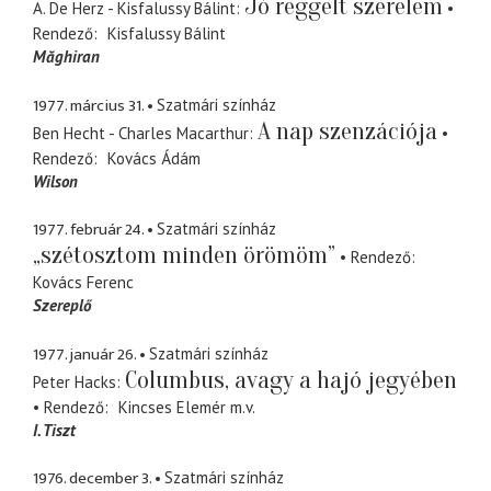
Jó reggelt szerelem
A. De Herz - Kisfalussy Bálint
Rendező
Kisfalussy Bálint
Măghiran
1977. március 31.
Szatmári színház
A nap szenzációja
Ben Hecht - Charles Macarthur
Rendező
Kovács Ádám
Wilson
1977. február 24.
Szatmári színház
„szétosztom minden örömöm”
Rendező
Kovács Ferenc
Szereplő
1977. január 26.
Szatmári színház
Columbus, avagy a hajó jegyében
Peter Hacks
Rendező
Kincses Elemér
m.v.
I. Tiszt
1976. december 3.
Szatmári színház