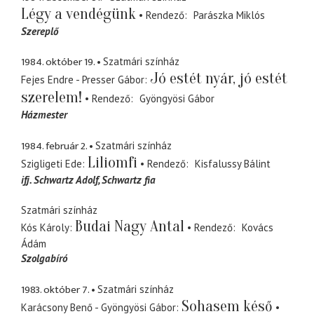
Légy a vendégünk
Rendező
Parászka Miklós
Szereplő
1984. október 19.
Szatmári színház
Jó estét nyár, jó estét
Fejes Endre - Presser Gábor
szerelem!
Rendező
Gyöngyösi Gábor
Házmester
1984. február 2.
Szatmári színház
Liliomfi
Szigligeti Ede
Rendező
Kisfalussy Bálint
ifj. Schwartz Adolf
Schwartz fia
Szatmári színház
Budai Nagy Antal
Kós Károly
Rendező
Kovács
Ádám
Szolgabíró
1983. október 7.
Szatmári színház
Sohasem késő
Karácsony Benő - Gyöngyösi Gábor