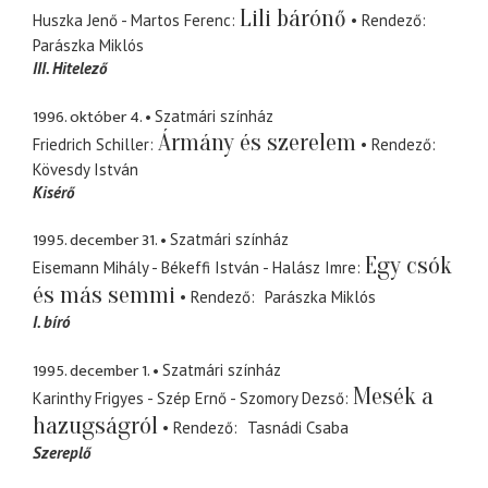
Lili bárónő
Huszka Jenő - Martos Ferenc
Rendező
Parászka Miklós
III. Hitelező
1996. október 4.
Szatmári színház
Ármány és szerelem
Friedrich Schiller
Rendező
Kövesdy István
Kisérő
1995. december 31.
Szatmári színház
Egy csók
Eisemann Mihály - Békeffi István - Halász Imre
és más semmi
Rendező
Parászka Miklós
I. bíró
1995. december 1.
Szatmári színház
Mesék a
Karinthy Frigyes - Szép Ernő - Szomory Dezső
hazugságról
Rendező
Tasnádi Csaba
Szereplő