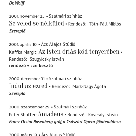
Dr. Wolff
2001. november 25.
Szatmári színház
Se veled se nélküled
Rendező
Tóth-Páll Miklós
Szereplő
2001. április 10.
Ács Alajos Stúdió
Az Isten óriás köd tenyerében
Kaffka Margit
Rendező
Szugyiczky István
rendező
szerkesztő
2000. december 31.
Szatmári színház
Indul az ezred
Rendező
Márk-Nagy Ágota
Szereplő
2000. szeptember 29.
Szatmári színház
Amadeus
Peter Shaffer
Rendező
Kövesdy István
Franz Orsini Rosenberg gróf
a Császári Opera főintendánsa
2000. május 19.
Ács Alajos Stúdió