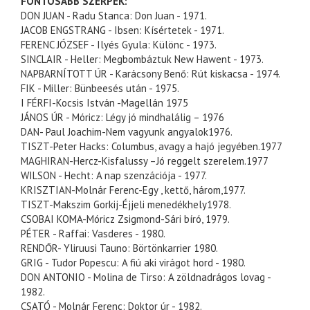
FONTOSABB
SZERPEK
:
DON
JUAN
-
Radu
Stanca
: Don
Juan
- 1971.
JACOB
ENGSTRANG
- Ibsen: Kísértetek - 1971.
FERENC JÓZSEF -
Ilyés
Gyula: Különc - 1973.
SINCLAIR
- Heller: Megbombáztuk New
Hawent
- 1973.
NAPBARNÍTOTT
ÚR - Karácsony Benő: Rút kiskacsa - 1974.
FIK
- Miller:
Bünbeesés
után - 1975.
I FÉRFI-Kocsis István -
Magellán
1975
JÁNOS ÚR - Móricz: Légy jó mindhalálig – 1976
DAN
-
Paul
Joachim
-Nem vagyunk angyalok1976.
TISZT-
Peter
Hacks
:
Columbus
, avagy a hajó jegyében.1977
MAGHIRAN
-
Hercz
-
Kisfalussy
–Jó
reggelt
szerelem
.1977
WILSON -
Hecht
: A
nap
szenzációja
- 1977.
KRISZTIAN
-Molnár Ferenc-Egy ,
kettő
,
három
,1977.
TISZT-
Makszim
Gorkij-
Éjjeli
menedékhely1978.
CSOBAI
KOMA-Móricz
Zsigmond
-
Sári
bíró
, 1979.
PÉTER
-
Raffai
: Vasderes - 1980.
RENDŐR-
Yliruusi
Tauno
:
Börtönkarrier
1980.
GRIG
-
Tudor
Popescu
: A
fiú
aki
virágot
hord
- 1980.
DON
ANTONIO
-
Molina
de
Tirso
: A
zöldnadrágos
lovag -
1982.
CSATÓ
- Molnár Ferenc: Doktor úr - 1982.