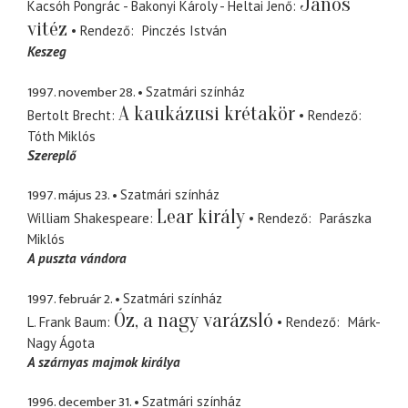
János
Kacsóh Pongrác - Bakonyi Károly - Heltai Jenő
vitéz
Rendező
Pinczés István
Keszeg
1997. november 28.
Szatmári színház
A kaukázusi krétakör
Bertolt Brecht
Rendező
Tóth Miklós
Szereplő
1997. május 23.
Szatmári színház
Lear király
William Shakespeare
Rendező
Parászka
Miklós
A puszta vándora
1997. február 2.
Szatmári színház
Óz, a nagy varázsló
L. Frank Baum
Rendező
Márk-
Nagy Ágota
A szárnyas majmok királya
1996. december 31.
Szatmári színház