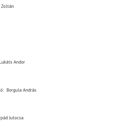
 Zoltán
Lukáts Andor
ző
Borgula András
rpád Jutocsa