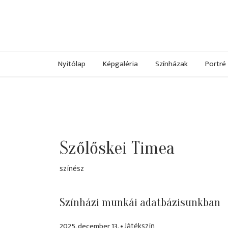
Nyitólap
Képgaléria
Színházak
Portré
Szőlőskei Timea
színész
Színházi munkái adatbázisunkban
2025. december 13.
Játékszín