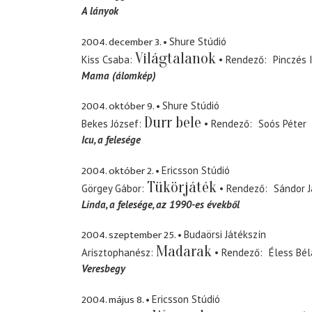
A lányok
2004. december 3.
Shure Stúdió
Világtalanok
Kiss Csaba
Rendező
Pinczés 
Mama (álomkép)
2004. október 9.
Shure Stúdió
Durr bele
Bekes József
Rendező
Soós Péter
Icu
a felesége
2004. október 2.
Ericsson Stúdió
Tükörjáték
Görgey Gábor
Rendező
Sándor 
Linda
a felesége, az 1990-es évekből
2004. szeptember 25.
Budaörsi Játékszín
Madarak
Arisztophanész
Rendező
Éless Bél
Veresbegy
2004. május 8.
Ericsson Stúdió