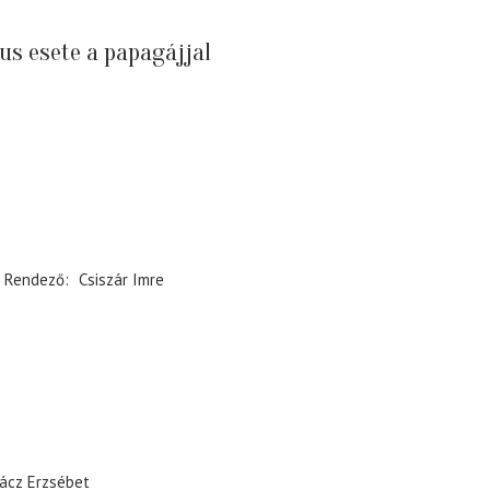
us esete a papagájjal
Rendező
Csiszár Imre
ácz Erzsébet