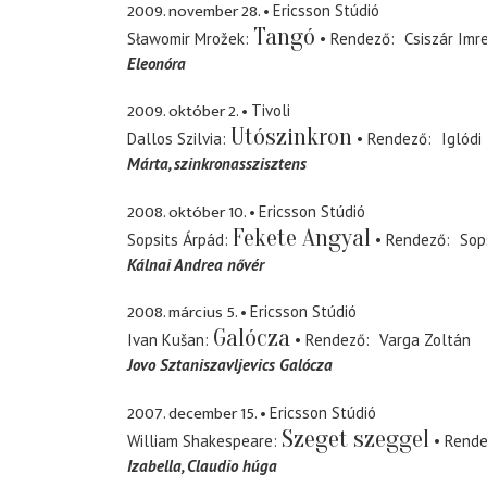
2009. november 28.
Ericsson Stúdió
Tangó
Sławomir Mrožek
Rendező
Csiszár Imr
Eleonóra
2009. október 2.
Tivoli
Utószinkron
Dallos Szilvia
Rendező
Iglódi
Márta
szinkronasszisztens
2008. október 10.
Ericsson Stúdió
Fekete Angyal
Sopsits Árpád
Rendező
Sop
Kálnai Andrea nővér
2008. március 5.
Ericsson Stúdió
Galócza
Ivan Kušan
Rendező
Varga Zoltán
Jovo Sztaniszavljevics Galócza
2007. december 15.
Ericsson Stúdió
Szeget szeggel
William Shakespeare
Rend
Izabella
Claudio húga