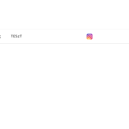
g
TESzT