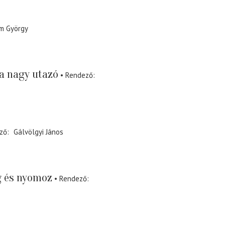
m György
a nagy utazó
Rendező
ző
Gálvölgyi János
g és nyomoz
Rendező