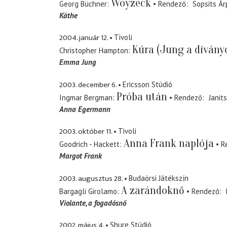
Woyzeck
Georg Büchner
Rendező
Sopsits Ár
Käthe
2004. január 12.
Tivoli
Kúra (Jung a dívány
Christopher Hampton
Emma Jung
2003. december 6.
Ericsson Stúdió
Próba után
Ingmar Bergman
Rendező
Janit
Anna Egermann
2003. október 11.
Tivoli
Anna Frank naplója
Goodrich - Hackett
R
Margot Frank
2003. augusztus 28.
Budaörsi Játékszín
A zarándoknő
Bargagli Girolamo
Rendező
Violante
a fogadósnő
2002. május 4.
Shure Stúdió