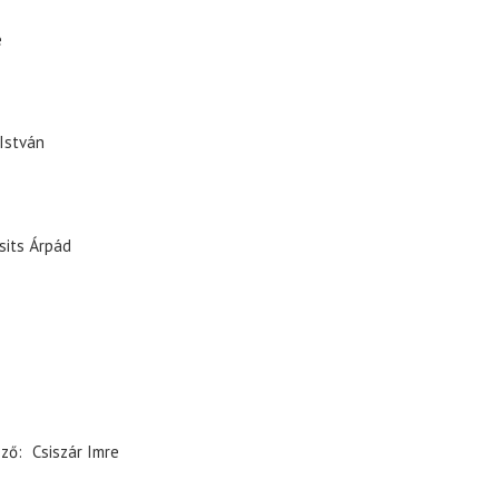
e
 István
sits Árpád
ező
Csiszár Imre