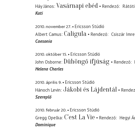
Vasárnapi ebéd
Háy János
Rendező
Rátóti
Kati
2010. november 27.
Ericsson Stúdió
Caligula
Albert Camus
Rendező
Csiszár Imre
Caesonia
2010. október 15.
Ericsson Stúdió
Dühöngő ifjúság
John Osborne
Rendező
Helena Charles
2010. április 9.
Ericsson Stúdió
Jákobi és Lájdentál
Hánoch Levin
Rende
Szereplő
2010. február 20.
Ericsson Stúdió
C'est La Vie
Gregg Opelka
Rendező
Hegyi Á
Dominique