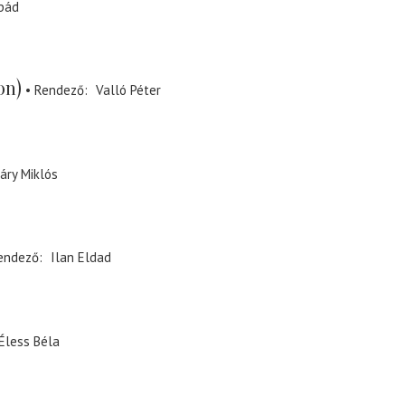
pád
on)
Rendező
Valló Péter
sáry Miklós
endező
Ilan Eldad
Éless Béla