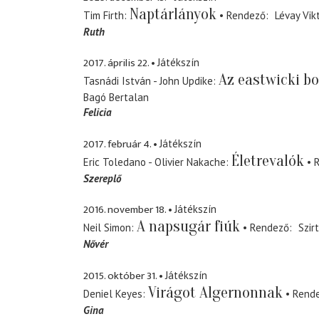
Naptárlányok
Tim Firth
Rendező
Lévay Vik
Ruth
2017. április 22.
Játékszín
Az eastwicki b
Tasnádi István - John Updike
Bagó Bertalan
Felicia
2017. február 4.
Játékszín
Életrevalók
Eric Toledano - Olivier Nakache
Szereplő
2016. november 18.
Játékszín
A napsugár fiúk
Neil Simon
Rendező
Szir
Nővér
2015. október 31.
Játékszín
Virágot Algernonnak
Deniel Keyes
Rend
Gina