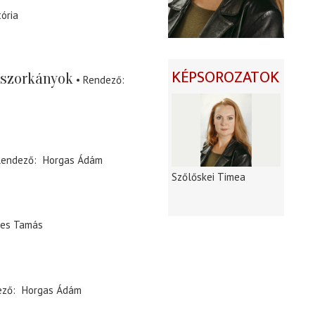
tória
KÉPSOROZATOK
oszorkányok
Rendező
Rendező
Horgas Ádám
Szőlőskei Timea
tes Tamás
ező
Horgas Ádám