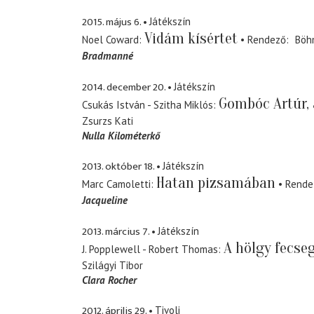
2015. május 6.
Játékszín
Vidám kísértet
Noel Coward
Rendező
Böh
Bradmanné
2014. december 20.
Játékszín
Gombóc Artúr, 
Csukás István - Szitha Miklós
Zsurzs Kati
Nulla Kilométerkő
2013. október 18.
Játékszín
Hatan pizsamában
Marc Camoletti
Rende
Jacqueline
2013. március 7.
Játékszín
A hölgy fecse
J. Popplewell - Robert Thomas
Szilágyi Tibor
Clara Rocher
2012. április 29.
Tivoli