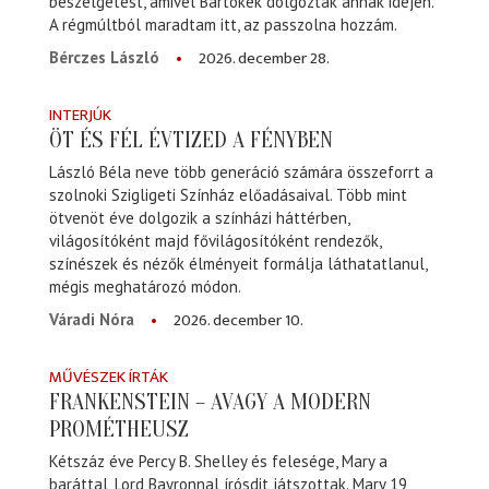
beszélgetést, amivel Bartókék dolgoztak annak idején.
A régmúltból maradtam itt, az passzolna hozzám.
2026. december 28.
Bérczes László
INTERJÚK
ÖT ÉS FÉL ÉVTIZED A FÉNYBEN
László Béla neve több generáció számára összeforrt a
szolnoki Szigligeti Színház előadásaival. Több mint
ötvenöt éve dolgozik a színházi háttérben,
világosítóként majd fővilágosítóként rendezők,
színészek és nézők élményeit formálja láthatatlanul,
mégis meghatározó módon.
2026. december 10.
Váradi Nóra
MŰVÉSZEK ÍRTÁK
FRANKENSTEIN – AVAGY A MODERN
PROMÉTHEUSZ
Kétszáz éve Percy B. Shelley és felesége, Mary a
baráttal, Lord Bayronnal írósdit játszottak. Mary 19