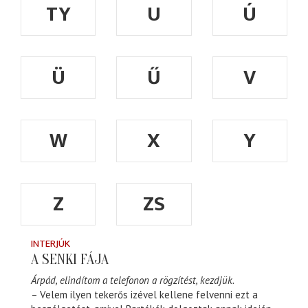
TY
U
Ú
Ü
Ű
V
W
X
Y
Z
ZS
INTERJÚK
A SENKI FÁJA
Árpád, elindítom a telefonon a rögzítést, kezdjük.
– Velem ilyen tekerős izével kellene felvenni ezt a