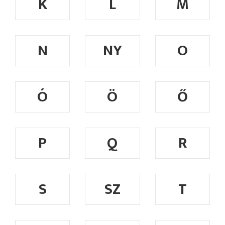
K
L
M
N
NY
O
Ó
Ö
Ő
P
Q
R
S
SZ
T