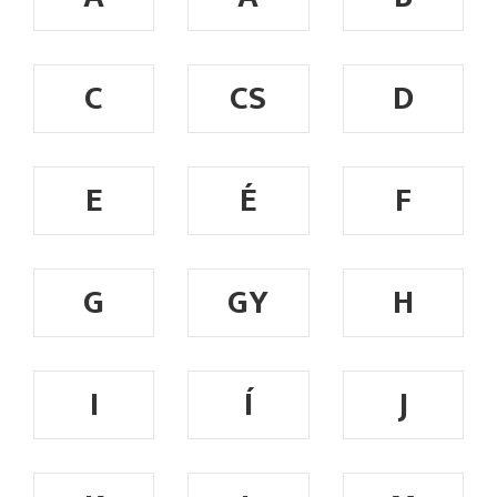
C
CS
D
E
É
F
G
GY
H
I
Í
J