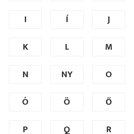
I
Í
J
K
L
M
N
NY
O
Ó
Ö
Ő
P
Q
R