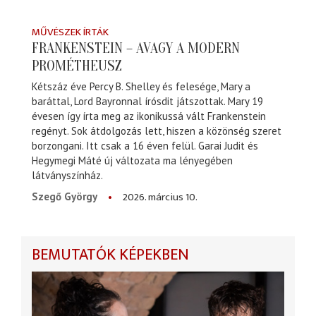
MŰVÉSZEK ÍRTÁK
FRANKENSTEIN – AVAGY A MODERN
PROMÉTHEUSZ
Kétszáz éve Percy B. Shelley és felesége, Mary a
baráttal, Lord Bayronnal írósdit játszottak. Mary 19
évesen így írta meg az ikonikussá vált Frankenstein
regényt. Sok átdolgozás lett, hiszen a közönség szeret
borzongani. Itt csak a 16 éven felül. Garai Judit és
Hegymegi Máté új változata ma lényegében
látványszínház.
2026. március 10.
Szegő György
BEMUTATÓK KÉPEKBEN