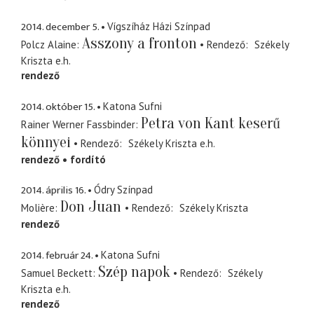
2014. december 5.
Vígszíház Házi Színpad
Asszony a fronton
Polcz Alaine
Rendező
Székely
Kriszta
e.h.
rendező
2014. október 15.
Katona Sufni
Petra von Kant keserű
Rainer Werner Fassbinder
könnyei
Rendező
Székely Kriszta
e.h.
rendező
fordító
2014. április 16.
Ódry Színpad
Don Juan
Molière
Rendező
Székely Kriszta
rendező
2014. február 24.
Katona Sufni
Szép napok
Samuel Beckett
Rendező
Székely
Kriszta
e.h.
rendező