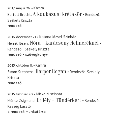
2017. május 26.
Kamra
A kaukázusi krétakör
Bertolt Brecht
Rendező
Székely Kriszta
rendező
2016. december 21.
Katona József Színház
Nóra - karácsony Helmeréknél
Henrik Ibsen
Rendező
Székely Kriszta
rendező
szövegkönyv
2015. október 8.
Kamra
Harper Regan
Simon Stephens
Rendező
Székely
Kriszta
rendező
2015. február 20.
Miskolci színház
Erdély – Tündérkert
Móricz Zsigmond
Rendező
Keszég László
a rendező munkatársa