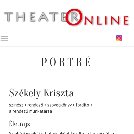
Toggle main menu visibility
PORTRÉ
Székely Kriszta
színész
rendező
szövegkönyv
fordító
a rendező munkatársa
Életrajz
Színházi munkáját balerinaként kezdte; a táncospálya