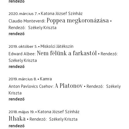
rendező
2020. március 7.
Katona József Színház
Poppea megkoronázása
Claudio Monteverdi
Rendező
Székely Kriszta
rendező
2019. október 5.
Miskolci Játékszín
Nem félünk a farkastól
Edward Albee
Rendező
Székely Kriszta
rendező
2019. március 8.
Kamra
A Platonov
Anton Pavlovics Csehov
Rendező
Székely
Kriszta
rendező
2018. május 19.
Katona József Színház
Ithaka
Rendező
Székely Kriszta
rendező