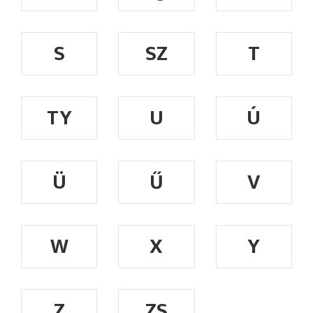
S
SZ
T
TY
U
Ú
Ü
Ű
V
W
X
Y
Z
ZS