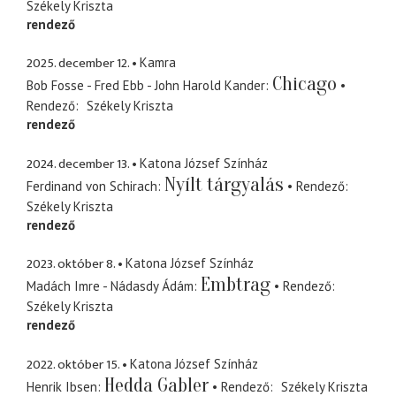
Székely Kriszta
rendező
2025. december 12.
Kamra
Chicago
Bob Fosse - Fred Ebb - John Harold Kander
Rendező
Székely Kriszta
rendező
2024. december 13.
Katona József Színház
Nyílt tárgyalás
Ferdinand von Schirach
Rendező
Székely Kriszta
rendező
2023. október 8.
Katona József Színház
Embtrag
Madách Imre - Nádasdy Ádám
Rendező
Székely Kriszta
rendező
2022. október 15.
Katona József Színház
Hedda Gabler
Henrik Ibsen
Rendező
Székely Kriszta