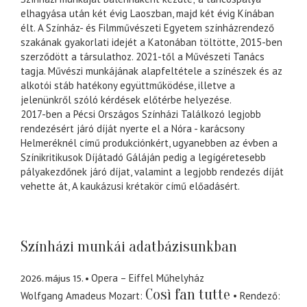
elhagyása után két évig Laoszban, majd két évig Kínában
élt. A Színház- és Filmművészeti Egyetem színházrendező
szakának gyakorlati idejét a Katonában töltötte, 2015-ben
szerződött a társulathoz. 2021-től a Művészeti Tanács
tagja. Művészi munkájának alapfeltétele a színészek és az
alkotói stáb hatékony együttműködése, illetve a
jelenünkről szóló kérdések előtérbe helyezése.
2017-ben a Pécsi Országos Színházi Találkozó legjobb
rendezésért járó díját nyerte el a Nóra - karácsony
Helmeréknél című produkciónkért, ugyanebben az évben a
Színikritikusok Díjátadó Gáláján pedig a legígéretesebb
pályakezdőnek járó díjat, valamint a legjobb rendezés díját
vehette át, A kaukázusi krétakör című előadásért.
Színházi munkái adatbázisunkban
2026. május 15.
Opera – Eiffel Műhelyház
Così fan tutte
Wolfgang Amadeus Mozart
Rendező