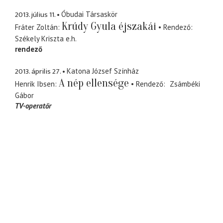
2013. július 11.
Óbudai Társaskör
Krúdy Gyula éjszakái
Fráter Zoltán
Rendező
Székely Kriszta
e.h.
rendező
2013. április 27.
Katona József Színház
A nép ellensége
Henrik Ibsen
Rendező
Zsámbéki
Gábor
TV-operatőr