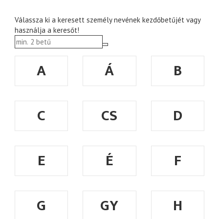
Válassza ki a keresett személy nevének kezdőbetűjét vagy
használja a keresőt!
A
Á
B
C
CS
D
E
É
F
G
GY
H