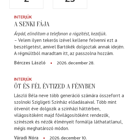
INTERJÚK
A SENKI FÁJA
Árpád, elindítom a telefonon a rögzítést, kezdjük.
– Velem ilyen tekerős izével kellene felvenni ezt a
beszélgetést, amivel Bartókék dolgoztak annak idején.
A régmúltból maradtam itt, az passzolna hozzám.
2026. december 28.
Bérczes László
INTERJÚK
ÖT ÉS FÉL ÉVTIZED A FÉNYBEN
László Béla neve több generáció számára összeforrt a
szolnoki Szigligeti Színház előadásaival. Több mint
ötvenöt éve dolgozik a színházi háttérben,
világosítóként majd fővilágosítóként rendezők,
színészek és nézők élményeit formálja láthatatlanul,
mégis meghatározó módon.
2026. december 10.
Váradi Nóra