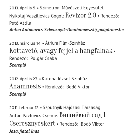
2013. április 5.
Szimetrom Művészeti Egyesület
Revizor 2.0
Nyikolaj Vasziljevics Gogol
Rendező
Pető Attila
Anton Antonovics Szkvoznyik-Dmuhanovszkij
polgármester
2013. március 14.
Átrium Film-Színház
Kottavető, avagy fejjel a hangfalnak
Rendező
Polgár Csaba
Szereplő
2012. április 27.
Katona József Színház
Anamnesis
Rendező
Bodó Viktor
Szereplő
2011. február 12.
Szputnyik Hajózási Társaság
Bишнёвый сад I. -
Anton Pavlovics Csehov
Cseresznyéskert
Rendező
Bodó Viktor
Jasa
fiatal inas