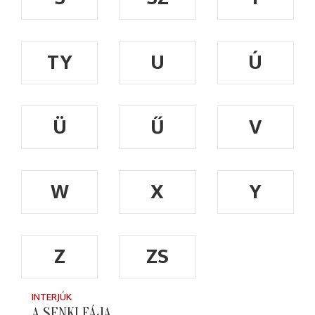
TY
U
Ú
Ü
Ű
V
W
X
Y
Z
ZS
INTERJÚK
A SENKI FÁJA