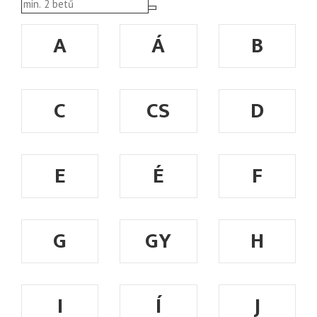
A
Á
B
C
CS
D
E
É
F
G
GY
H
I
Í
J