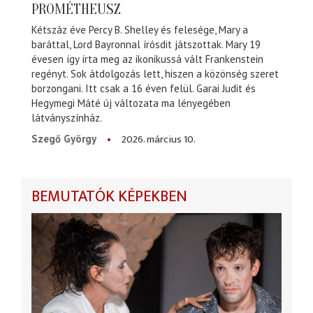
PROMÉTHEUSZ
Kétszáz éve Percy B. Shelley és felesége, Mary a
baráttal, Lord Bayronnal írósdit játszottak. Mary 19
évesen így írta meg az ikonikussá vált Frankenstein
regényt. Sok átdolgozás lett, hiszen a közönség szeret
borzongani. Itt csak a 16 éven felül. Garai Judit és
Hegymegi Máté új változata ma lényegében
látványszínház.
2026. március 10.
Szegő György
BEMUTATÓK KÉPEKBEN