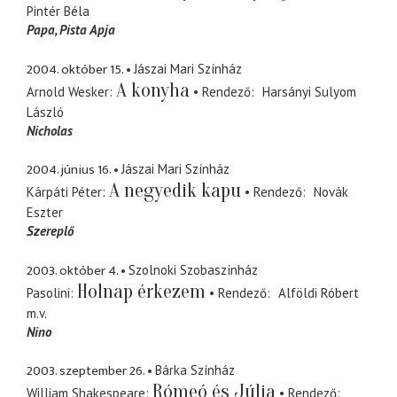
Pintér Béla
Papa
Pista Apja
2004. október 15.
Jászai Mari Színház
A konyha
Arnold Wesker
Rendező
Harsányi Sulyom
László
Nicholas
2004. június 16.
Jászai Mari Színház
A negyedik kapu
Kárpáti Péter
Rendező
Novák
Eszter
Szereplő
2003. október 4.
Szolnoki Szobaszínház
Holnap érkezem
Pasolini
Rendező
Alföldi Róbert
m.v.
Nino
2003. szeptember 26.
Bárka Színház
Rómeó és Júlia
William Shakespeare
Rendező