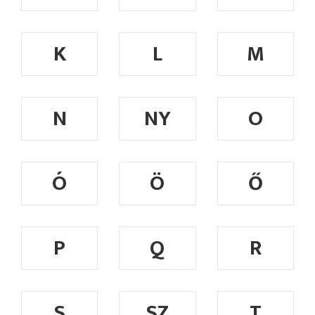
K
L
M
N
NY
O
Ó
Ö
Ő
P
Q
R
S
SZ
T