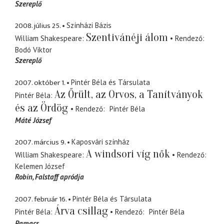
Szereplő
2008. július 25.
Színházi Bázis
Szentivánéji álom
William Shakespeare
Rendező
Bodó Viktor
Szereplő
2007. október 1.
Pintér Béla és Társulata
Az Őrült, az Orvos, a Tanítványok
Pintér Béla
és az Ördög
Rendező
Pintér Béla
Máté József
2007. március 9.
Kaposvári színház
A windsori víg nők
William Shakespeare
Rendező
Kelemen József
Robin
Falstaff apródja
2007. február 16.
Pintér Béla és Társulata
Árva csillag
Pintér Béla
Rendező
Pintér Béla
Pamacs