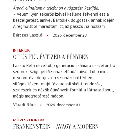
Árpád, elindítom a telefonon a rögzítést, kezdjük.
– Velem ilyen tekerős izével kellene felvenni ezt a
beszélgetést, amivel Bartókék dolgoztak annak idején.
A régmúltból maradtam itt, az passzolna hozzám.
2026. december 28.
Bérczes László
INTERJÚK
ÖT ÉS FÉL ÉVTIZED A FÉNYBEN
László Béla neve több generáció számára összeforrt a
szolnoki Szigligeti Színház előadásaival. Több mint
ötvenöt éve dolgozik a színházi háttérben,
világosítóként majd fővilágosítóként rendezők,
színészek és nézők élményeit formálja láthatatlanul,
mégis meghatározó módon.
2026. december 10.
Váradi Nóra
MŰVÉSZEK ÍRTÁK
FRANKENSTEIN – AVAGY A MODERN