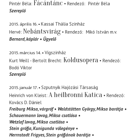
Fácántánc
Pintér Béla
Rendező
Pintér Béla
Szereplő
2015. április 16.
Kassai Thália Színház
Nebántsvirág
Hervé
Rendező
Mikó István
m.v.
Bernard
káplár
Ügyelõ
2015. március 14.
Vígszínház
Koldusopera
Kurt Weill - Bertolt Brecht
Rendező
Bodó Viktor
Szereplő
2015. január 17.
Szputnyik Hajózási Társaság
A heilbronni Katica
Heinrich von Kleist
Rendező
Kovács D. Dániel
Freiburg Miksa
várgróf
Waldstätten György
Miksa barátja
Schauermann lovag
Miksa csatlósa
Wetzlaf lovag
Miksa csatlósa
Stein grófja
Kunigunda vőlegénye
Herrnstadt Frigyes
Stein grófjának barátja