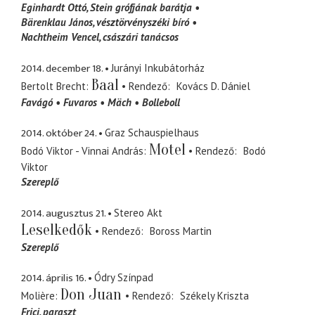
Eginhardt Ottó
Stein grófjának barátja
Bärenklau János
vésztörvényszéki bíró
Nachtheim Vencel
császári tanácsos
2014. december 18.
Jurányi Inkubátorház
Baal
Bertolt Brecht
Rendező
Kovács D. Dániel
Favágó
Fuvaros
Mäch
Bolleboll
2014. október 24.
Graz Schauspielhaus
Motel
Bodó Viktor - Vinnai András
Rendező
Bodó
Viktor
Szereplő
2014. augusztus 21.
Stereo Akt
Leselkedők
Rendező
Boross Martin
Szereplő
2014. április 16.
Ódry Színpad
Don Juan
Molière
Rendező
Székely Kriszta
Frici
paraszt