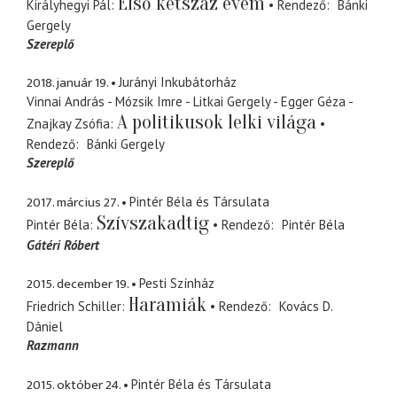
Első kétszáz évem
Királyhegyi Pál
Rendező
Bánki
Gergely
Szereplő
2018. január 19.
Jurányi Inkubátorház
Vinnai András - Mózsik Imre - Litkai Gergely - Egger Géza -
A politikusok lelki világa
Znajkay Zsófia
Rendező
Bánki Gergely
Szereplő
2017. március 27.
Pintér Béla és Társulata
Szívszakadtig
Pintér Béla
Rendező
Pintér Béla
Gátéri Róbert
2015. december 19.
Pesti Színház
Haramiák
Friedrich Schiller
Rendező
Kovács D.
Dániel
Razmann
2015. október 24.
Pintér Béla és Társulata