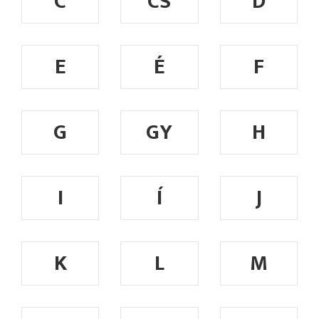
C
CS
D
E
É
F
G
GY
H
I
Í
J
K
L
M