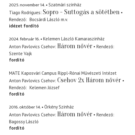
2025. november 14.
Szatmári színház
Sopro - Suttogás a sötétben
Tiago Rodrigues
Rendező
Bocsárdi László
m.v.
idézet fordító
2024. február 16.
Kelemen László Kamaraszínház
Három nővér
Anton Pavlovics Csehov
Rendező
Szente Vajk
fordító
MATE Kaposvári Campus Rippl-Rónai Művészeti Intézet
Csehov 2x Három nővér
Anton Pavlovics Csehov
Rendező
Kelemen József
fordító
2016. október 14.
Örkény Színház
Három nővér
Anton Pavlovics Csehov
Rendező
Bagossy László
fordító