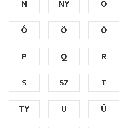
N
NY
O
Ó
Ö
Ő
P
Q
R
S
SZ
T
TY
U
Ú