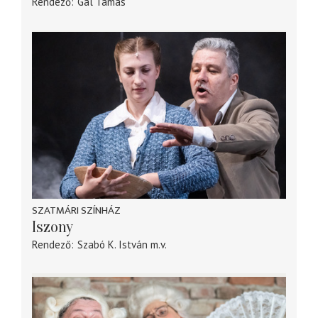
Rendező
Gál Tamás
SZATMÁRI SZÍNHÁZ
Iszony
Rendező
Szabó K. István
m.v.