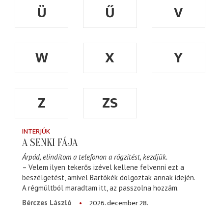
Ü
Ű
V
W
X
Y
Z
ZS
INTERJÚK
A SENKI FÁJA
Árpád, elindítom a telefonon a rögzítést, kezdjük.
– Velem ilyen tekerős izével kellene felvenni ezt a
beszélgetést, amivel Bartókék dolgoztak annak idején.
A régmúltból maradtam itt, az passzolna hozzám.
2026. december 28.
Bérczes László