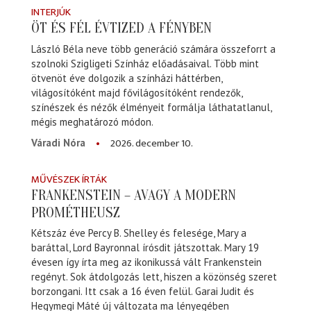
INTERJÚK
ÖT ÉS FÉL ÉVTIZED A FÉNYBEN
László Béla neve több generáció számára összeforrt a
szolnoki Szigligeti Színház előadásaival. Több mint
ötvenöt éve dolgozik a színházi háttérben,
világosítóként majd fővilágosítóként rendezők,
színészek és nézők élményeit formálja láthatatlanul,
mégis meghatározó módon.
2026. december 10.
Váradi Nóra
MŰVÉSZEK ÍRTÁK
FRANKENSTEIN – AVAGY A MODERN
PROMÉTHEUSZ
Kétszáz éve Percy B. Shelley és felesége, Mary a
baráttal, Lord Bayronnal írósdit játszottak. Mary 19
évesen így írta meg az ikonikussá vált Frankenstein
regényt. Sok átdolgozás lett, hiszen a közönség szeret
borzongani. Itt csak a 16 éven felül. Garai Judit és
Hegymegi Máté új változata ma lényegében