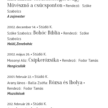
Művésznő a csúcsponton
Rendező
Szőke
Szabolcs
A zajmester
2002. december 14.
Stúdió K.
Bohóc Biblia
Szőke Szabolcs
Rendező
Szőke
Szabolcs
Halál, Zenebohóc
2002. május 26.
Stúdió K.
Csipkerózsika
Mosonyi Aliz
Rendező
Fodor Tamás
Hangicsálók
2001. február 22.
Stúdió K.
Rózsa és Ibolya
Arany János - Balla Zsófia
Rendező
Fodor Tamás
Muzsikások
202. február 28.
Stúdió K.