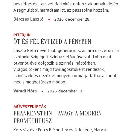
beszélgetést, amivel Bartókék dolgoztak annak idején.
A régmúltból maradtam itt, az passzolna hozzám.
2026. december 28.
Bérczes László
INTERJÚK
ÖT ÉS FÉL ÉVTIZED A FÉNYBEN
László Béla neve több generáció számára összeforrt a
szolnoki Szigligeti Színház előadásaival. Több mint
ötvenöt éve dolgozik a színházi háttérben,
világosítóként majd fővilágosítóként rendezők,
színészek és nézők élményeit formálja láthatatlanul,
mégis meghatározó módon.
2026. december 10.
Váradi Nóra
MŰVÉSZEK ÍRTÁK
FRANKENSTEIN – AVAGY A MODERN
PROMÉTHEUSZ
Kétszáz éve Percy B. Shelley és felesége, Mary a