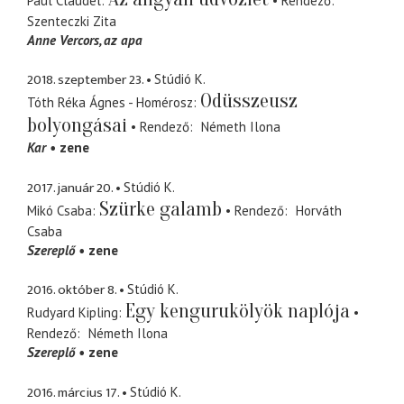
Paul Claudel
Rendező
Szenteczki Zita
Anne Vercors
az apa
2018. szeptember 23.
Stúdió K.
Odüsszeusz
Tóth Réka Ágnes - Homérosz
bolyongásai
Rendező
Németh Ilona
Kar
zene
2017. január 20.
Stúdió K.
Szürke galamb
Mikó Csaba
Rendező
Horváth
Csaba
Szereplő
zene
2016. október 8.
Stúdió K.
Egy kengurukölyök naplója
Rudyard Kipling
Rendező
Németh Ilona
Szereplő
zene
2016. március 17.
Stúdió K.