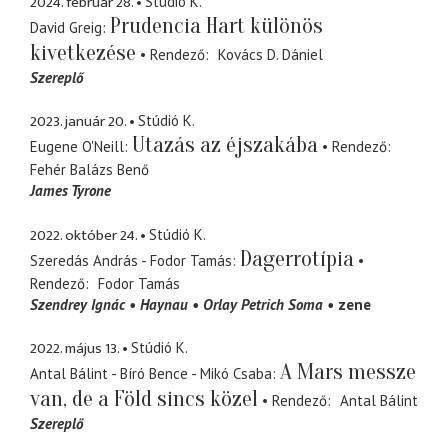
2024. február 28.
Stúdió K.
Prudencia Hart különös
David Greig
kivetkezése
Rendező
Kovács D. Dániel
Szereplő
2023. január 20.
Stúdió K.
Utazás az éjszakába
Eugene O'Neill
Rendező
Fehér Balázs Benő
James Tyrone
2022. október 24.
Stúdió K.
Dagerrotípia
Szeredás András - Fodor Tamás
Rendező
Fodor Tamás
Szendrey Ignác
Haynau
Orlay Petrich Soma
zene
2022. május 13.
Stúdió K.
A Mars messze
Antal Bálint - Bíró Bence - Mikó Csaba
van, de a Föld sincs közel
Rendező
Antal Bálint
Szereplő