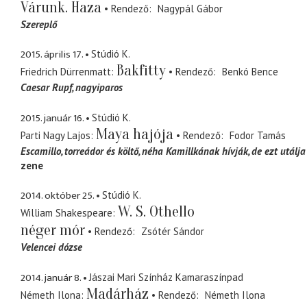
Várunk. Haza
Rendező
Nagypál Gábor
Szereplő
2015. április 17.
Stúdió K.
Bakfitty
Friedrich Dürrenmatt
Rendező
Benkó Bence
Caesar Rupf
nagyiparos
2015. január 16.
Stúdió K.
Maya hajója
Parti Nagy Lajos
Rendező
Fodor Tamás
Escamillo
torreádor és költő, néha Kamillkának hívják, de ezt utálja
zene
2014. október 25.
Stúdió K.
W. S. Othello
William Shakespeare
néger mór
Rendező
Zsótér Sándor
Velencei dózse
2014. január 8.
Jászai Mari Színház Kamaraszínpad
Madárház
Németh Ilona
Rendező
Németh Ilona