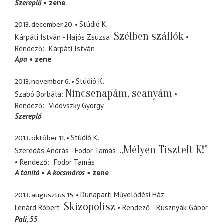
Szereplő
zene
2013. december 20.
Stúdió K.
Szélben szállók
Kárpáti István - Hajós Zsuzsa
Rendező
Kárpáti István
Apa
zene
2013. november 6.
Stúdió K.
Nincsenapám, seanyám
Szabó Borbála
Rendező
Vidovszky György
Szereplő
2013. október 11.
Stúdió K.
„Mélyen Tisztelt K!”
Szeredás András - Fodor Tamás
Rendező
Fodor Tamás
A tanító
A kocsmáros
zene
2013. augusztus 15.
Dunaparti Művelődési Ház
Skizopolisz
Lénárd Róbert
Rendező
Rusznyák Gábor
Pali, 55