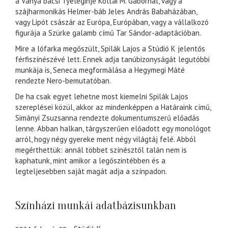
a Ványa bácsi Tyeleginje Koltai M. Gábornál, vagy a
szájharmonikás Helmer-báb Jeles András Babaházában,
vagy Lipót császár az Európa, Európában, vagy a vállalkozó
figurája a Szürke galamb című Tar Sándor-adaptációban.
Mire a lófarka megőszült, Spilák Lajos a Stúdió K jelentős
férfiszínészévé lett. Ennek adja tanúbizonyságát legutóbbi
munkája is, Seneca megformálása a Hegymegi Máté
rendezte Nero-bemutatóban.
De ha csak egyet lehetne most kiemelni Spilák Lajos
szereplései közül, akkor az mindenképpen a Határaink című,
Simányi Zsuzsanna rendezte dokumentumszerű előadás
lenne. Abban halkan, tárgyszerűen előadott egy monológot
arról, hogy négy gyereke ment négy világtáj felé. Abból
megérthettük: annál többet színésztől talán nem is
kaphatunk, mint amikor a legőszintébben és a
legteljesebben saját magát adja a színpadon.
Színházi munkái adatbázisunkban