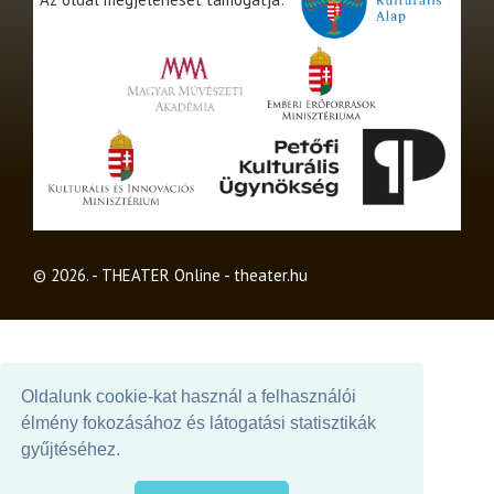
© 2026. - THEATER Online -
theater.hu
Oldalunk cookie-kat használ a felhasználói
élmény fokozásához és látogatási statisztikák
gyűjtéséhez.