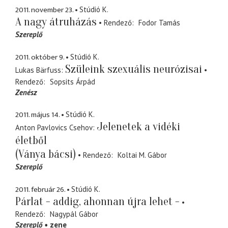
2011. november 23.
Stúdió K.
A nagy átruházás
Rendező
Fodor Tamás
Szereplő
2011. október 9.
Stúdió K.
Szüleink szexuális neurózisai
Lukas Bärfuss
Rendező
Sopsits Árpád
Zenész
2011. május 14.
Stúdió K.
Jelenetek a vidéki
Anton Pavlovics Csehov
életből
(Ványa bácsi)
Rendező
Koltai M. Gábor
Szereplő
2011. február 26.
Stúdió K.
Párlat - addig, ahonnan újra lehet -
Rendező
Nagypál Gábor
Szereplő
zene