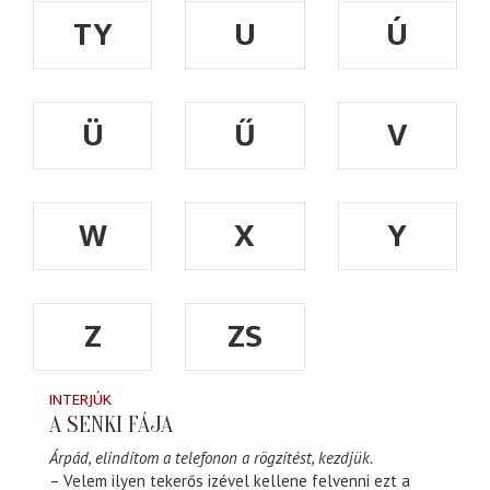
TY
U
Ú
Ü
Ű
V
W
X
Y
Z
ZS
INTERJÚK
A SENKI FÁJA
Árpád, elindítom a telefonon a rögzítést, kezdjük.
– Velem ilyen tekerős izével kellene felvenni ezt a