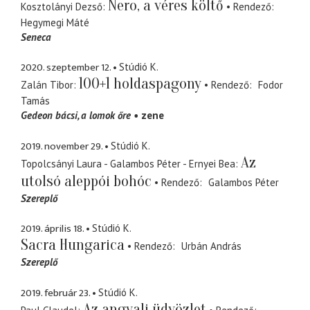
Nero, a véres költő
Kosztolányi Dezső
Rendező
Hegymegi Máté
Seneca
2020. szeptember 12.
Stúdió K.
100+1 holdaspagony
Zalán Tibor
Rendező
Fodor
Tamás
Gedeon bácsi
a lomok őre
zene
2019. november 29.
Stúdió K.
Az
Topolcsányi Laura - Galambos Péter - Ernyei Bea
utolsó aleppói bohóc
Rendező
Galambos Péter
Szereplő
2019. április 18.
Stúdió K.
Sacra Hungarica
Rendező
Urbán András
Szereplő
2019. február 23.
Stúdió K.
Az angyali üdvözlet