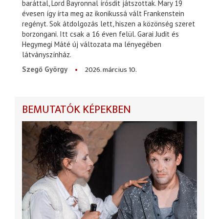
baráttal, Lord Bayronnal írósdit játszottak. Mary 19
évesen így írta meg az ikonikussá vált Frankenstein
regényt. Sok átdolgozás lett, hiszen a közönség szeret
borzongani. Itt csak a 16 éven felül. Garai Judit és
Hegymegi Máté új változata ma lényegében
látványszínház.
2026. március 10.
Szegő György
BEMUTATÓK KÉPEKBEN