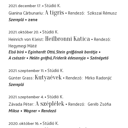
2021. december 17.
Stúdió K.
A tigris
Gianina Cărbunariu
Rendező
Szikszai Rémusz
Szereplő
zene
2021. október 20.
Stúdió K.
Heilbronni Katica
Heinrich von Kleist
Rendező
Hegymegi Máté
Első bíró
Eginhardt Ottó
Stein grófjának barátja
A császár
Helén grófnő
Friderik édesanyja
Szénégető
2021. szeptember 11.
Stúdió K.
Kutyaévek
Günter Grass
Rendező
Mirko Radonjić
Szereplő
2021. szeptember 4.
Stúdió K.
A széplélek
Závada Péter
Rendező
Geréb Zsófia
Miksa
Wagner
Rendező
2020. október 16.
Stúdió K.