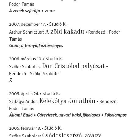
Fodor Tamás
A zenék szférája
zene
2007. december 17.
Stúdió K.
A zöld kakadu
Arthur Schnitzler
Rendező
Fodor
Tamás
Grain
a Girnyó, köztörvényes
2006. március 10.
Stúdió K.
Don Cristóbal pályázat
Szőke Szabolcs
Rendező
Szőke Szabolcs
7.
2005. április 24.
Stúdió K.
Kelekótya Jonathán
Szilágyi Andor
Rendező
Fodor Tamás
Állami Bakó
Cárevicsek
udvari bakó, főkolopos
Főkolompos
2005. február 18.
Stúdió K.
Csődcsicsergő, avagy
Szőke Szabolcs