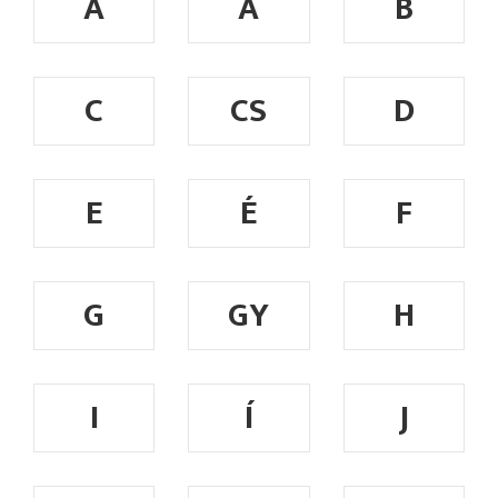
A
Á
B
C
CS
D
E
É
F
G
GY
H
I
Í
J