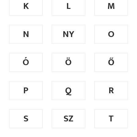
K
L
M
N
NY
O
Ó
Ö
Ő
P
Q
R
S
SZ
T