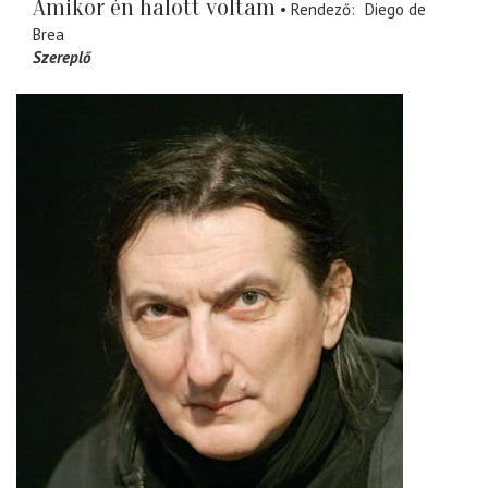
Amikor én halott voltam
Rendező
Diego de
Brea
Szereplő