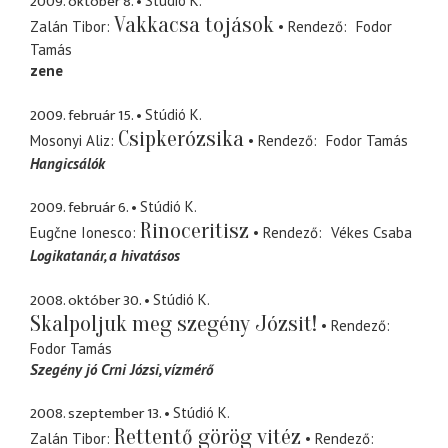
2009. október 8.
Stúdió K.
Vakkacsa tojások
Zalán Tibor
Rendező
Fodor
Tamás
zene
2009. február 15.
Stúdió K.
Csipkerózsika
Mosonyi Aliz
Rendező
Fodor Tamás
Hangicsálók
2009. február 6.
Stúdió K.
Rinoceritisz
Eugčne Ionesco
Rendező
Vékes Csaba
Logikatanár
a hivatásos
2008. október 30.
Stúdió K.
Skalpoljuk meg szegény Józsit!
Rendező
Fodor Tamás
Szegény jó Crni Józsi
vízmérő
2008. szeptember 13.
Stúdió K.
Rettentő görög vitéz
Zalán Tibor
Rendező