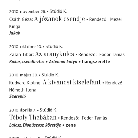
2010. november 26.
Stúdió K.
A józanok csendje
Csáth Géza
Rendező
Mezei
Kinga
Jakab
2010. október 10.
Stúdió K.
Az aranykulcs
Zalán Tibor
Rendező
Fodor Tamás
Kakas
csendbiztos
Artemon kutya
hangszerelte
2010. május 30.
Stúdió K.
A kíváncsi kiselefánt
Rudyard Kipling
Rendező
Németh Ilona
Szereplő
2010. április 7.
Stúdió K.
Téboly Thébában
Rendező
Fodor Tamás
Laiosz
Dionűszosz követője
zene