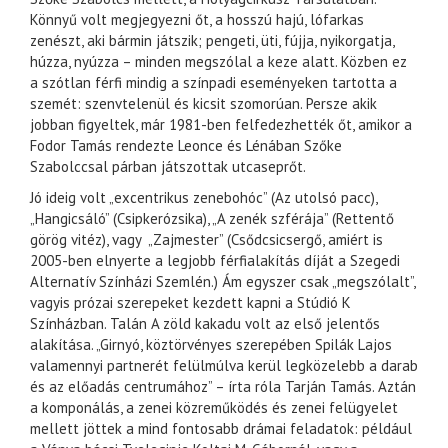
Könnyű volt megjegyezni őt, a hosszú hajú, lófarkas
zenészt, aki bármin játszik; pengeti, üti, fújja, nyikorgatja,
húzza, nyúzza – minden megszólal a keze alatt. Közben ez
a szótlan férfi mindig a színpadi eseményeken tartotta a
szemét: szenvtelenül és kicsit szomorúan. Persze akik
jobban figyeltek, már 1981-ben felfedezhették őt, amikor a
Fodor Tamás rendezte Leonce és Lénában Szőke
Szabolccsal párban játszottak utcaseprőt.
Jó ideig volt „excentrikus zenebohóc” (Az utolsó pacc),
„Hangicsáló” (Csipkerózsika), „A zenék szférája” (Rettentő
görög vitéz), vagy „Zajmester” (Csődcsicsergő, amiért is
2005-ben elnyerte a legjobb férfialakítás díját a Szegedi
Alternatív Színházi Szemlén.) Ám egyszer csak „megszólalt”,
vagyis prózai szerepeket kezdett kapni a Stúdió K
Színházban. Talán A zöld kakadu volt az első jelentős
alakítása. „Girnyó, köztörvényes szerepében Spilák Lajos
valamennyi partnerét felülmúlva kerül legközelebb a darab
és az előadás centrumához” – írta róla Tarján Tamás. Aztán
a komponálás, a zenei közreműködés és zenei felügyelet
mellett jöttek a mind fontosabb drámai feladatok: például