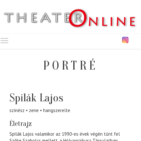
Toggle main menu visibility
PORTRÉ
Spilák Lajos
színész
zene
hangszerelte
Életrajz
Spilák Lajos valamikor az 1990-es évek végén tűnt fel
Szőke Szabolcs mellett, a Hólyagcirkusz Társulatban.