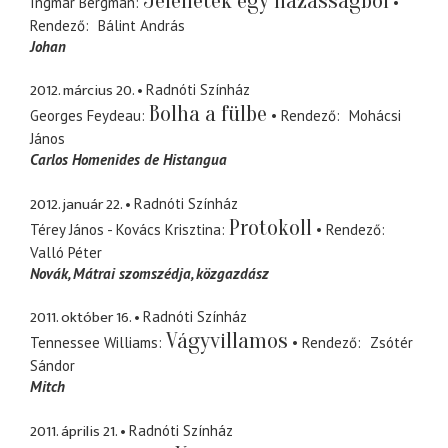
Jelenetek egy házasságból
Ingmar Bergman
Rendező
Bálint András
Johan
2012. március 20.
Radnóti Színház
Bolha a fülbe
Georges Feydeau
Rendező
Mohácsi
János
Carlos Homenides de Histangua
2012. január 22.
Radnóti Színház
Protokoll
Térey János - Kovács Krisztina
Rendező
Valló Péter
Novák
Mátrai szomszédja, közgazdász
2011. október 16.
Radnóti Színház
Vágyvillamos
Tennessee Williams
Rendező
Zsótér
Sándor
Mitch
2011. április 21.
Radnóti Színház