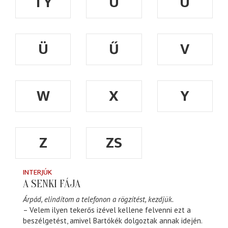
TY
U
Ú
Ü
Ű
V
W
X
Y
Z
ZS
INTERJÚK
A SENKI FÁJA
Árpád, elindítom a telefonon a rögzítést, kezdjük.
– Velem ilyen tekerős izével kellene felvenni ezt a
beszélgetést, amivel Bartókék dolgoztak annak idején.