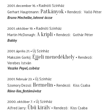
2001. december 16.
Radnóti Színház
Patkányok
Gerhart Hauptmann
Rendező
Valló Péter
Bruno Mechelke
Johnné öccse
2001. október 19.
Radnóti Színház
A kripli
Martin McDonagh
Rendező
Gothár Péter
Bobby
2001. április 21.
Új Színház
Éjjeli menedékhely
Makszim Gorkij
Rendező
Verebes István
Vaszka Pepel
csibész
2001. február 23.
Új Színház
Hermelin
Szomory Dezső
Rendező
Kiss Csaba
Róna-Ilos
festőművész
2000. október 7.
Új Színház
Übü király
Alfred Jarry
Rendező
Kiss Csaba