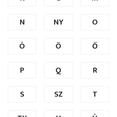
N
NY
O
Ó
Ö
Ő
P
Q
R
S
SZ
T