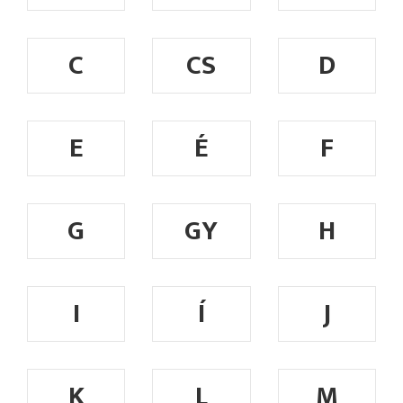
C
CS
D
E
É
F
G
GY
H
I
Í
J
K
L
M