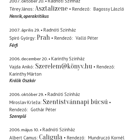
2007. október 20.
Radnóti Színház
Asztalizene
Térey János
Rendező
Bagossy László
Henrik
operakritikus
2007. április 29.
Radnóti Színház
Prah
Spiró György
Rendező
Valló Péter
Férfi
2006. december 20.
Karinthy Színház
Szerelem@könyv.hu
Vajda Anikó
Rendező
Karinthy Márton
Králik Oszkár
2006. október 29.
Radnóti Színház
Szentistvánnapi búcsú
Miroslav Krleža
Rendező
Gothár Péter
Szereplő
2006. május 10.
Radnóti Színház
Caligula
Albert Camus
Rendező
Mundruczó Kornél