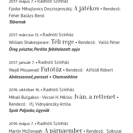
2017. május 7.
Radnóti Színház
A játékos
Fjodor Mihajlovics Dosztojevszkij
Rendező
Fehér Balázs Benő
Tábornok
2017. március 15.
Radnóti Színház
Téli rege
William Shakespeare
Rendező
Valló Péter
Öreg pásztor
Perdita feltételezett apja
2017. január 7.
Radnóti Színház
Futótűz
Wajdi Mouawad
Rendező
Alföldi Róbert
Abdessamad
paraszt
Chamseddine
2016. október 16.
Radnóti Színház
Iván, a rettenet
Mihail Bulgakov - Vecsei H. Miklós
Rendező
Ifj. Vidnyánszky Attila
Spak Poljoska
ügynök
2016. május 7.
Radnóti Színház
A párnaember
Martin McDonagh
Rendező
Szikszai