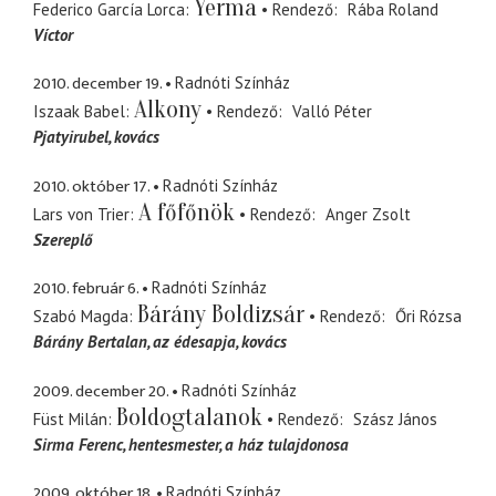
Yerma
Federico García Lorca
Rendező
Rába Roland
Víctor
2010. december 19.
Radnóti Színház
Alkony
Iszaak Babel
Rendező
Valló Péter
Pjatyirubel
kovács
2010. október 17.
Radnóti Színház
A főfőnök
Lars von Trier
Rendező
Anger Zsolt
Szereplő
2010. február 6.
Radnóti Színház
Bárány Boldizsár
Szabó Magda
Rendező
Őri Rózsa
Bárány Bertalan
az édesapja, kovács
2009. december 20.
Radnóti Színház
Boldogtalanok
Füst Milán
Rendező
Szász János
Sirma Ferenc
hentesmester, a ház tulajdonosa
2009. október 18.
Radnóti Színház