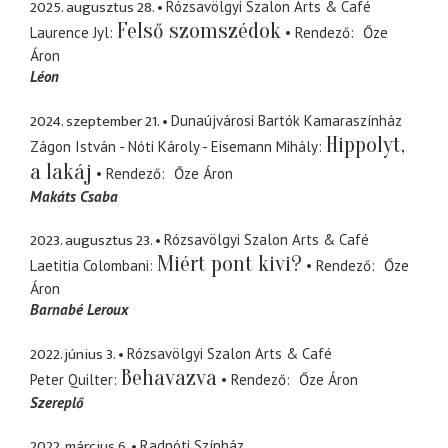
2025. augusztus 28.
Rózsavölgyi Szalon Arts & Café
Felső szomszédok
Laurence Jyl
Rendező
Őze
Áron
Léon
2024. szeptember 21.
Dunaújvárosi Bartók Kamaraszínház
Hippolyt,
Zágon István - Nóti Károly - Eisemann Mihály
a lakáj
Rendező
Őze Áron
Makáts Csaba
2023. augusztus 23.
Rózsavölgyi Szalon Arts & Café
Miért pont kivi?
Laetitia Colombani
Rendező
Őze
Áron
Barnabé Leroux
2022. június 3.
Rózsavölgyi Szalon Arts & Café
Behavazva
Peter Quilter
Rendező
Őze Áron
Szereplő
2022. március 6.
Radnóti Színház