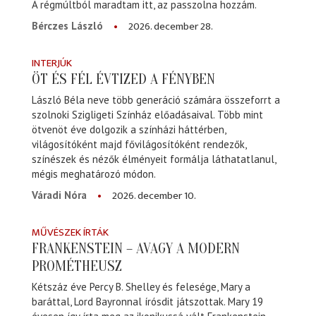
A régmúltból maradtam itt, az passzolna hozzám.
2026. december 28.
Bérczes László
INTERJÚK
ÖT ÉS FÉL ÉVTIZED A FÉNYBEN
László Béla neve több generáció számára összeforrt a
szolnoki Szigligeti Színház előadásaival. Több mint
ötvenöt éve dolgozik a színházi háttérben,
világosítóként majd fővilágosítóként rendezők,
színészek és nézők élményeit formálja láthatatlanul,
mégis meghatározó módon.
2026. december 10.
Váradi Nóra
MŰVÉSZEK ÍRTÁK
FRANKENSTEIN – AVAGY A MODERN
PROMÉTHEUSZ
Kétszáz éve Percy B. Shelley és felesége, Mary a
baráttal, Lord Bayronnal írósdit játszottak. Mary 19