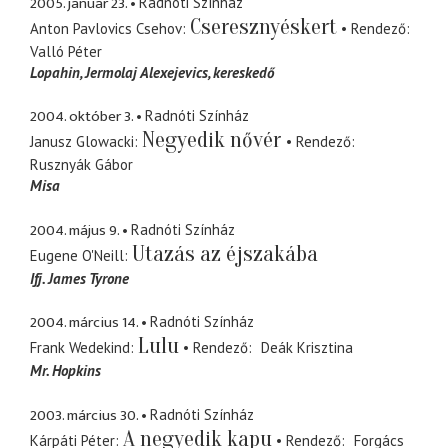
2005. január 23.
Radnóti Színház
Cseresznyéskert
Anton Pavlovics Csehov
Rendező
Valló Péter
Lopahin
Jermolaj Alexejevics, kereskedő
2004. október 3.
Radnóti Színház
Negyedik nővér
Janusz Glowacki
Rendező
Rusznyák Gábor
Misa
2004. május 9.
Radnóti Színház
Utazás az éjszakába
Eugene O'Neill
Ifj. James Tyrone
2004. március 14.
Radnóti Színház
Lulu
Frank Wedekind
Rendező
Deák Krisztina
Mr. Hopkins
2003. március 30.
Radnóti Színház
A negyedik kapu
Kárpáti Péter
Rendező
Forgács