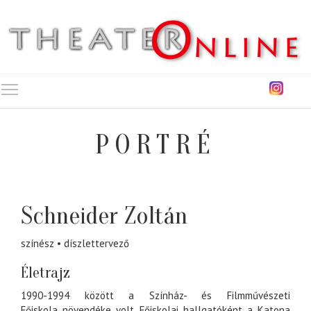
Toggle main menu visibility
PORTRÉ
Schneider Zoltán
színész
díszlettervező
Életrajz
1990-1994 között a Színház- és Filmművészeti
Főiskola növendéke volt. Főiskolai hallgatóként a Katona