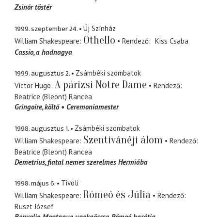
Zsinór töstér
1999. szeptember 24.
Új Színház
Othello
William Shakespeare
Rendező
Kiss Csaba
Cassio
a hadnagya
1999. augusztus 2.
Zsámbéki szombatok
A párizsi Notre Dame
Victor Hugo
Rendező
Beatrice (Bleont) Rancea
Gringoire
költő
Ceremoniamester
1998. augusztus 1.
Zsámbéki szombatok
Szentivánéji álom
William Shakespeare
Rendező
Beatrice (Bleont) Rancea
Demetrius
fiatal nemes szerelmes Hermiába
1998. május 6.
Tivoli
Rómeó és Júlia
William Shakespeare
Rendező
Ruszt József
Benvolio
Montague unokaöccse, Rómeó barátja