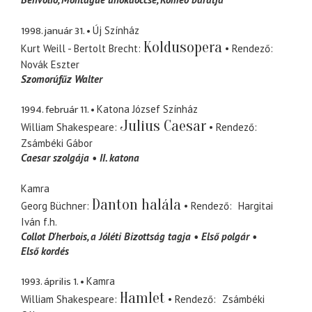
1998. január 31.
Új Színház
Koldusopera
Kurt Weill - Bertolt Brecht
Rendező
Novák Eszter
Szomorúfűz Walter
1994. február 11.
Katona József Színház
Julius Caesar
William Shakespeare
Rendező
Zsámbéki Gábor
Caesar szolgája
II. katona
Kamra
Danton halála
Georg Büchner
Rendező
Hargitai
Iván
f.h.
Collot D'herbois
a Jóléti Bizottság tagja
Első polgár
Első kordés
1993. április 1.
Kamra
Hamlet
William Shakespeare
Rendező
Zsámbéki