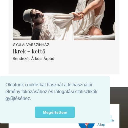
GYULAI VÁRSZÍNHÁZ
Ikrek – kettő
Rendező
Árkosi Árpád
Oldalunk cookie-kat használ a felhasználói
élmény fokozásához és látogatási statisztikák
gyűjtéséhez.
Megértettem
Az oldal megjelenését támogatja: