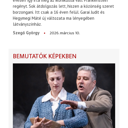
évesen így írta meg az ikonikussá vált Frankenstein
regényt. Sok átdolgozás lett, hiszen a közönség szeret
borzongani. Itt csak a 16 éven felül. Garai Judit és
Hegymegi Máté új változata ma lényegében
látványszínház.
2026. március 10.
Szegő György
BEMUTATÓK KÉPEKBEN