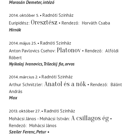
Morosán Demeter
intéző
2014. október 5.
Radnóti Színház
Oresztész
Euripidész
Rendező
Horváth Csaba
Hírnök
2014. május 25.
Radnóti Színház
Platonov
Anton Pavlovics Csehov
Rendező
Alföldi
Róbert
Nyikolaj Ivanovics
Trileckij fia, orvos
2014. március 2.
Radnóti Színház
Anatol és a nők
Arthur Schnitzler
Rendező
Bálint
András
Max
2013. október 27.
Radnóti Színház
A csillagos ég
Mohácsi János - Mohácsi István
Rendező
Mohácsi János
Szeiler Ferenc
Petur