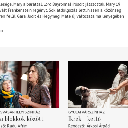
lesége, Mary a baráttal, Lord Bayronnal írósdit játszottak. Mary 19
 vált Frankenstein regényt. Sok átdolgozás lett, hiszen a közönség
éven felül. Garai Judit és Hegymegi Máté új változata ma lényegében
10.
SVÁSÁRHELYI SZINHÁZ
GYULAI VÁRSZÍNHÁZ
a blokkok között
Ikrek – kettő
ező
Radu Afrim
Rendező
Árkosi Árpád