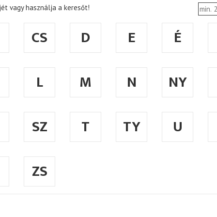
ét vagy használja a keresőt!
CS
D
E
É
L
M
N
NY
SZ
T
TY
U
ZS