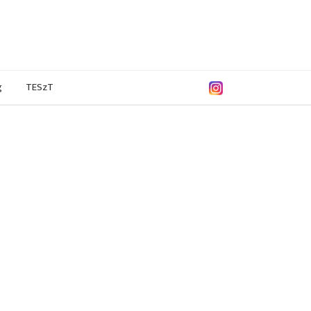
g
TESzT