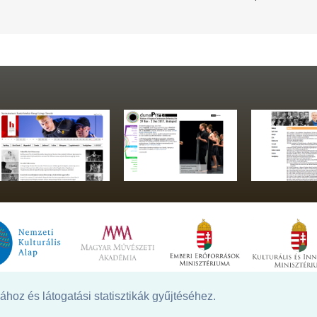
hoz és látogatási statisztikák gyűjtéséhez.