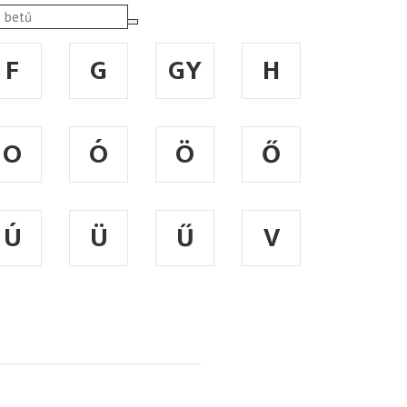
F
G
GY
H
O
Ó
Ö
Ő
Ú
Ü
Ű
V