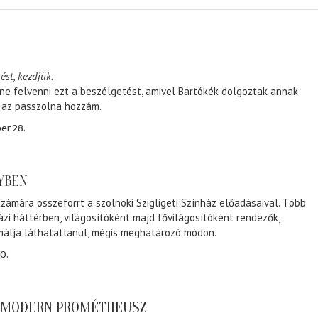
ést, kezdjük.
ene felvenni ezt a beszélgetést, amivel Bartókék dolgoztak annak
, az passzolna hozzám.
er 28.
NYBEN
zámára összeforrt a szolnoki Szigligeti Színház előadásaival. Több
ázi háttérben, világosítóként majd fővilágosítóként rendezők,
málja láthatatlanul, mégis meghatározó módon.
0.
A MODERN PROMÉTHEUSZ