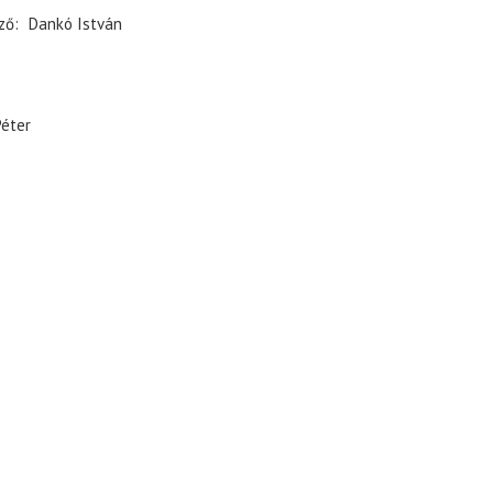
ző
Dankó István
Péter