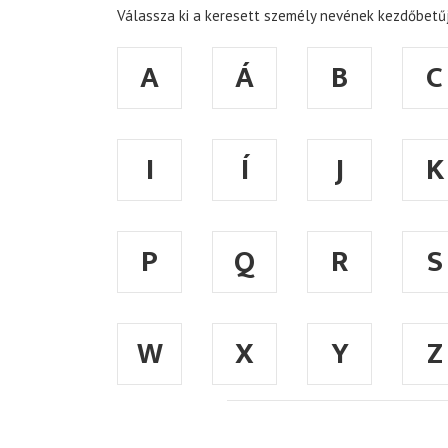
Válassza ki a keresett személy nevének kezdőbetűj
A
Á
B
C
I
Í
J
K
P
Q
R
S
W
X
Y
Z