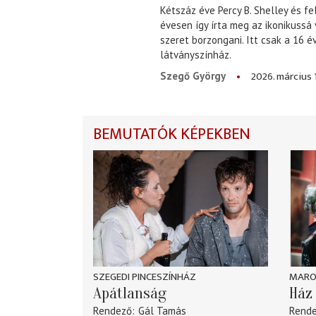
Kétszáz éve Percy B. Shelley és fe
évesen így írta meg az ikonikussá
szeret borzongani. Itt csak a 16 
látványszínház.
2026. március 
Szegő György
BEMUTATÓK KÉPEKBEN
SZEGEDI PINCESZÍNHÁZ
MARO
Apátlanság
Ház 
Rendező
Gál Tamás
Rend