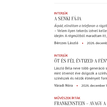
INTERJÚK
A SENKI FÁJA
Árpád, elindítom a telefonon a rögzít
– Velem ilyen tekerős izével kell
idején. A régmúltból maradtam itt
2026. decemb
Bérczes László
INTERJÚK
ÖT ÉS FÉL ÉVTIZED A FÉ
László Béla neve több generáció s
mint ötvenöt éve dolgozik a szính
színészek és nézők élményeit for
2026. december 1
Váradi Nóra
MŰVÉSZEK ÍRTÁK
FRANKENSTEIN – AVAGY 