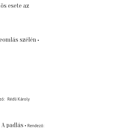
ös esete az
eomlás szélén
ző
Rédli Károly
A padlás
Rendező