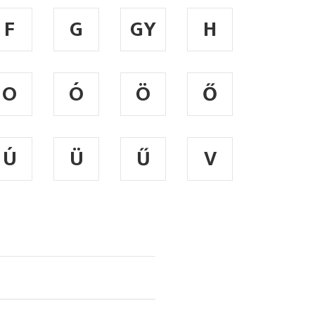
F
G
GY
H
O
Ó
Ö
Ő
Ú
Ü
Ű
V