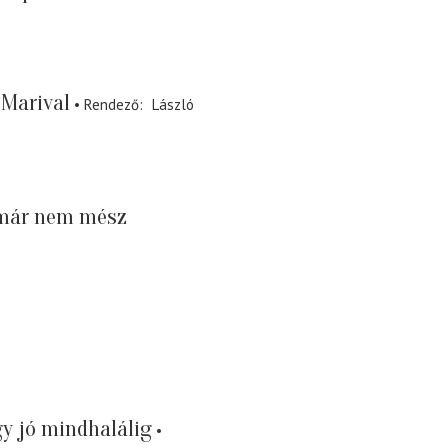
 Marival
Rendező
László
már nem mész
y jó mindhalálig