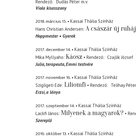
Rendező
Dudás Péter
m.v.
Viola kisasszony
2018. március 15.
Kassai Thália Színház
A császár új ruhá
Hans Christian Andersen
Hoppmester
Gyerek
2017. december 14.
Kassai Thália Színház
Káosz
Mika Myllyaho
Rendező
Czajlik József
Julia
terapeuta, Emmi testvére
2017. november 16.
Kassai Thália Színház
Liliomfi
Szigligeti Ede
Rendező
Telihay Péte
Erzsi
a lánya
2017. szeptember 14.
Kassai Thália Színház
Milyenek a magyarok?
Lackfi János
Ren
Szereplő
2016. október 13.
Kassai Thália Színház