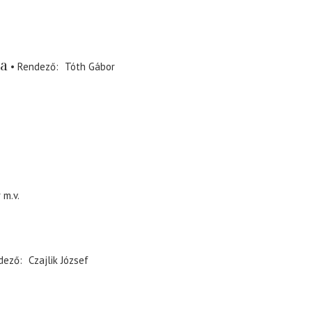
ja
Rendező
Tóth Gábor
r
m.v.
dező
Czajlik József