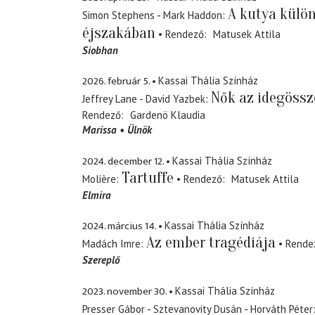
A kutya külön
Simon Stephens - Mark Haddon
éjszakában
Rendező
Matusek Attila
Siobhan
2026. február 5.
Kassai Thália Színház
Nők az idegössz
Jeffrey Lane - David Yazbek
Rendező
Gardenö Klaudia
Marissa
Ülnök
2024. december 12.
Kassai Thália Színház
Tartuffe
Molière
Rendező
Matusek Attila
Elmira
2024. március 14.
Kassai Thália Színház
Az ember tragédiája
Madách Imre
Rende
Szereplő
2023. november 30.
Kassai Thália Színház
Presser Gábor - Sztevanovity Dusán - Horváth Péter