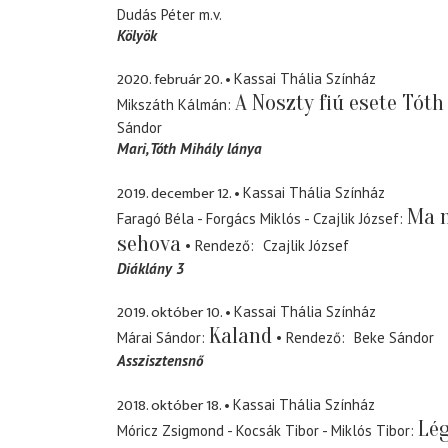
Dudás Péter
m.v.
Kölyök
2020. február 20.
Kassai Thália Színház
A Noszty fiú esete Tóth
Mikszáth Kálmán
Sándor
Mari
Tóth Mihály lánya
2019. december 12.
Kassai Thália Színház
Ma 
Faragó Béla - Forgács Miklós - Czajlik József
sehova
Rendező
Czajlik József
Diáklány 3
2019. október 10.
Kassai Thália Színház
Kaland
Márai Sándor
Rendező
Beke Sándor
Asszisztensnő
2018. október 18.
Kassai Thália Színház
Lég
Móricz Zsigmond - Kocsák Tibor - Miklós Tibor