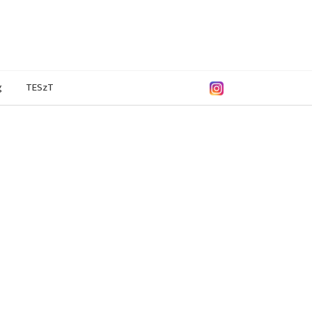
g
TESzT