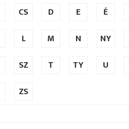
CS
D
E
É
L
M
N
NY
SZ
T
TY
U
ZS