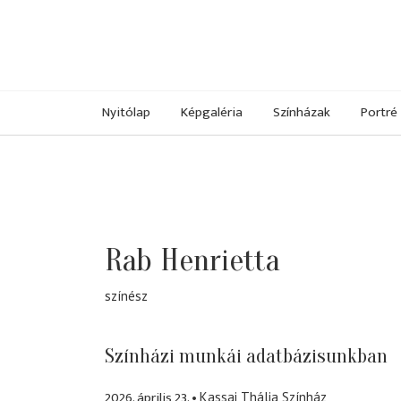
Nyitólap
Képgaléria
Színházak
Portré
Rab Henrietta
színész
Színházi munkái adatbázisunkban
2026. április 23.
Kassai Thália Színház