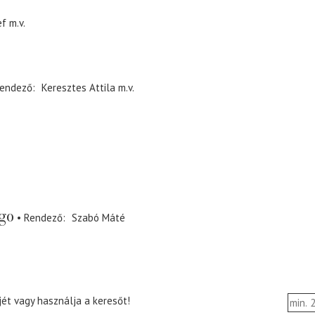
ef
m.v.
endező
Keresztes Attila
m.v.
go
Rendező
Szabó Máté
ét vagy használja a keresőt!