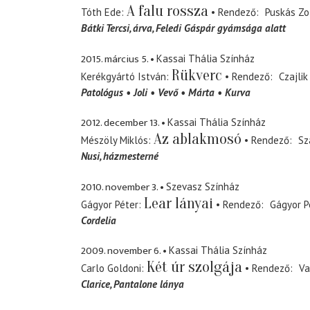
A falu rossza
Tóth Ede
Rendező
Puskás Zo
Bátki Tercsi
árva, Feledi Gáspár gyámsága alatt
2015. március 5.
Kassai Thália Színház
Rükverc
Kerékgyártó István
Rendező
Czajlik
Patológus
Joli
Vevő
Márta
Kurva
2012. december 13.
Kassai Thália Színház
Az ablakmosó
Mészöly Miklós
Rendező
Sz
Nusi
házmesterné
2010. november 3.
Szevasz Színház
Lear lányai
Gágyor Péter
Rendező
Gágyor P
Cordelia
2009. november 6.
Kassai Thália Színház
Két úr szolgája
Carlo Goldoni
Rendező
Va
Clarice
Pantalone lánya