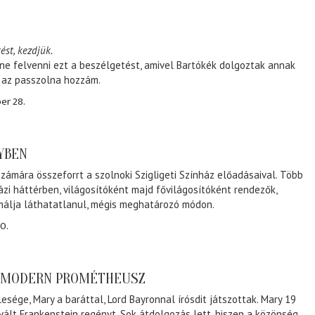
ést, kezdjük.
ene felvenni ezt a beszélgetést, amivel Bartókék dolgoztak annak
, az passzolna hozzám.
er 28.
NYBEN
zámára összeforrt a szolnoki Szigligeti Színház előadásaival. Több
ázi háttérben, világosítóként majd fővilágosítóként rendezők,
málja láthatatlanul, mégis meghatározó módon.
0.
A MODERN PROMÉTHEUSZ
lesége, Mary a baráttal, Lord Bayronnal írósdit játszottak. Mary 19
 vált Frankenstein regényt. Sok átdolgozás lett, hiszen a közönség