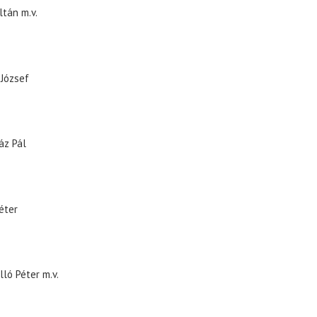
ltán
m.v.
 József
áz Pál
éter
lló Péter
m.v.