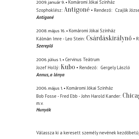
2009. január 9.
Komáromi Jókai Színház
Antigoné
Szophoklész
Rendező
Czajlik Józs
Antigoné
2008. május 16.
Komáromi Jókai Színház
Csárdáskirálynő
Kálmán Imre - Leo Stein
R
Szereplő
2006. július 1.
Cervinus Teátrum
Kubo
Jozef Hollý
Rendező
Gergely László
Annus
a lánya
2006. május 1.
Komáromi Jókai Színház
Chica
Bob Fosse - Fred Ebb - John Harold Kander
m.v.
Hunyák
Válassza ki a keresett személy nevének kezdőbetűj