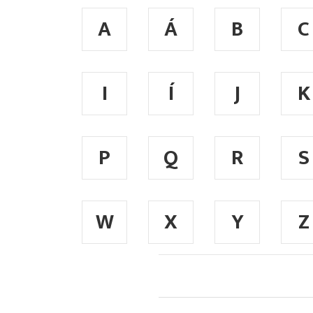
A
Á
B
C
I
Í
J
K
P
Q
R
S
W
X
Y
Z