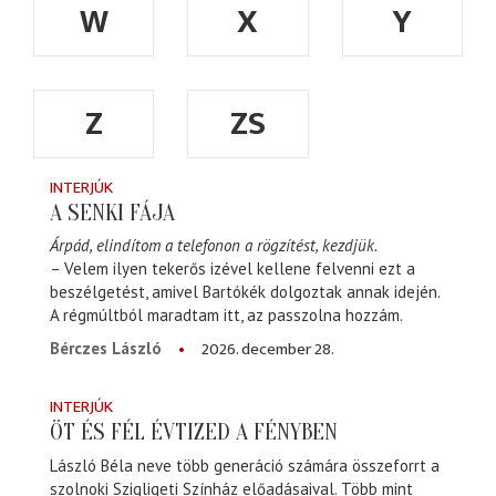
W
X
Y
Z
ZS
INTERJÚK
A SENKI FÁJA
Árpád, elindítom a telefonon a rögzítést, kezdjük.
– Velem ilyen tekerős izével kellene felvenni ezt a
beszélgetést, amivel Bartókék dolgoztak annak idején.
A régmúltból maradtam itt, az passzolna hozzám.
2026. december 28.
Bérczes László
INTERJÚK
ÖT ÉS FÉL ÉVTIZED A FÉNYBEN
László Béla neve több generáció számára összeforrt a
szolnoki Szigligeti Színház előadásaival. Több mint