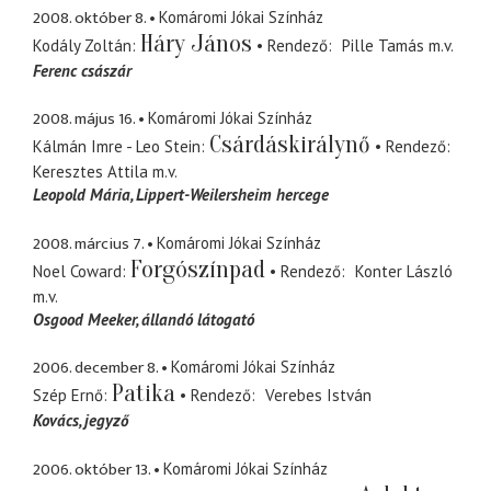
2008. október 8.
Komáromi Jókai Színház
Háry János
Kodály Zoltán
Rendező
Pille Tamás
m.v.
Ferenc császár
2008. május 16.
Komáromi Jókai Színház
Csárdáskirálynő
Kálmán Imre - Leo Stein
Rendező
Keresztes Attila
m.v.
Leopold Mária
Lippert-Weilersheim hercege
2008. március 7.
Komáromi Jókai Színház
Forgószínpad
Noel Coward
Rendező
Konter László
m.v.
Osgood Meeker
állandó látogató
2006. december 8.
Komáromi Jókai Színház
Patika
Szép Ernő
Rendező
Verebes István
Kovács
jegyző
2006. október 13.
Komáromi Jókai Színház