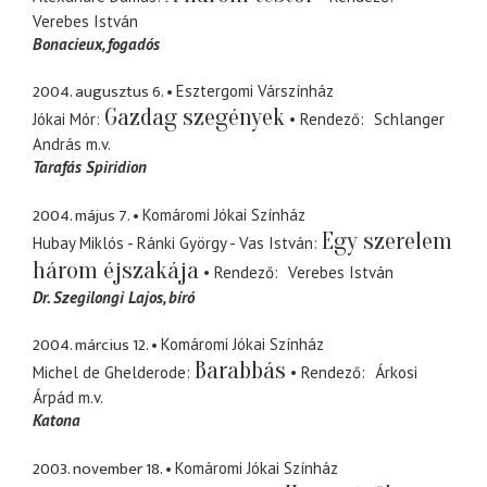
Verebes István
Bonacieux
fogadós
2004. augusztus 6.
Esztergomi Várszínház
Gazdag szegények
Jókai Mór
Rendező
Schlanger
András
m.v.
Tarafás Spiridion
2004. május 7.
Komáromi Jókai Színház
Egy szerelem
Hubay Miklós - Ránki György - Vas István
három éjszakája
Rendező
Verebes István
Dr. Szegilongi Lajos
bíró
2004. március 12.
Komáromi Jókai Színház
Barabbás
Michel de Ghelderode
Rendező
Árkosi
Árpád
m.v.
Katona
2003. november 18.
Komáromi Jókai Színház