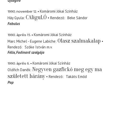
Újságíró
1990. november 12.
Komáromi Jókai Színház
CAliguLÓ
Háy Gyula
Rendező
Beke Sándor
Fabulus
1990. április 15.
Komáromi Jókai Színház
Olasz szalmakalap
Marc Michel - Eugene Labiche
Rendező
Szőke István
m.v.
Félix
Fadinard szolgája
1990. április 6.
Komáromi Jókai Színház
Negyven gazfickó meg egy ma
Oldřich Daněk
született bárány
Rendező
Takáts Emőd
Pap