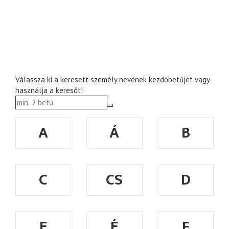
Válassza ki a keresett személy nevének kezdőbetűjét vagy
használja a keresőt!
A
Á
B
C
CS
D
E
É
F