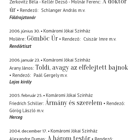
A doktor
Zerkovitz Béla - Kellér Dezső - Molnár Ferenc
úr
Rendező
Schlanger András
m.v.
Földrajztanár
2006. június 30.
Komáromi Jókai Színház
Gömböc Úr
Molière
Rendező
Csiszár Imre
m.v.
Rendőrtiszt
2006. január 23.
Komáromi Jókai Színház
Toldi, avagy az elfelejtett bajnok
Arany János
Rendező
Paál Gergely
m.v.
Lajos király
2005. február 25.
Komáromi Jókai Színház
Ármány és szerelem
Friedrich Schiller
Rendező
Görög László
m.v.
Herceg
2004. december 17.
Komáromi Jókai Színház
A három testőr
Alexandre Dumas
Rendező