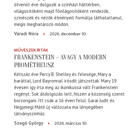
ötvenöt éve dolgozik a színházi háttérben,
világosítóként majd fővilágosítóként rendezők,
színészek és nézők élményeit formálja láthatatlanul,
mégis meghatározó módon.
2026. december 10.
Váradi Nóra
MŰVÉSZEK ÍRTÁK
FRANKENSTEIN – AVAGY A MODERN
PROMÉTHEUSZ
Kétszáz éve Percy B. Shelley és felesége, Mary a
baráttal, Lord Bayronnal írósdit játszottak. Mary 19
évesen így írta meg az ikonikussá vált Frankenstein
regényt. Sok átdolgozás lett, hiszen a közönség szeret
borzongani. Itt csak a 16 éven felül. Garai Judit és
Hegymegi Máté új változata ma lényegében
látványszínház.
2026. március 10.
Szegő György