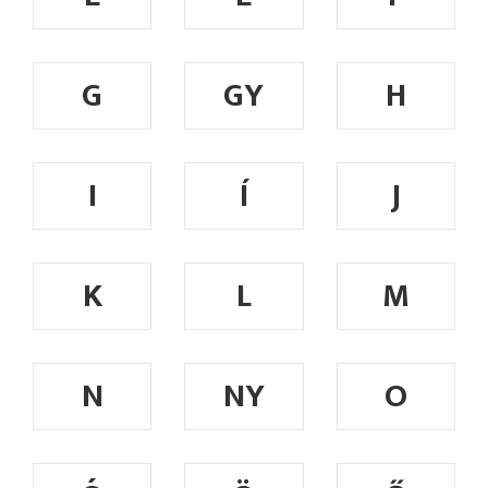
G
GY
H
I
Í
J
K
L
M
N
NY
O