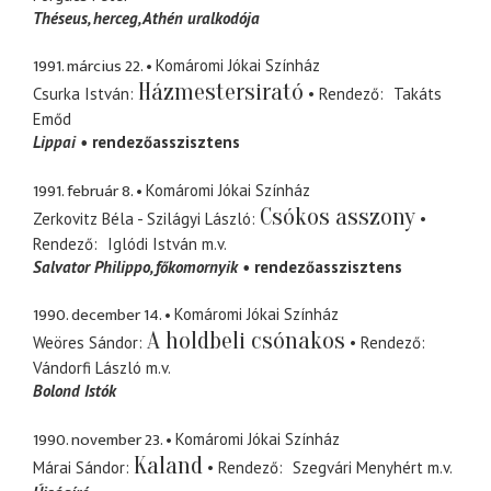
Théseus
herceg, Athén uralkodója
1991. március 22.
Komáromi Jókai Színház
Házmestersirató
Csurka István
Rendező
Takáts
Emőd
Lippai
rendezőasszisztens
1991. február 8.
Komáromi Jókai Színház
Csókos asszony
Zerkovitz Béla - Szilágyi László
Rendező
Iglódi István
m.v.
Salvator Philippo
főkomornyik
rendezőasszisztens
1990. december 14.
Komáromi Jókai Színház
A holdbeli csónakos
Weöres Sándor
Rendező
Vándorfi László
m.v.
Bolond Istók
1990. november 23.
Komáromi Jókai Színház
Kaland
Márai Sándor
Rendező
Szegvári Menyhért
m.v.