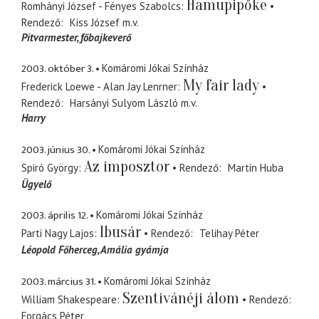
Hamupipőke
Romhányi József - Fényes Szabolcs
Rendező
Kiss József
m.v.
Pitvarmester
főbajkeverő
2003. október 3.
Komáromi Jókai Színház
My fair lady
Frederick Loewe - Alan Jay Lenrner
Rendező
Harsányi Sulyom László
m.v.
Harry
2003. június 30.
Komáromi Jókai Színház
Az imposztor
Spiró György
Rendező
Martin Huba
Ügyelő
2003. április 12.
Komáromi Jókai Színház
Ibusár
Parti Nagy Lajos
Rendező
Telihay Péter
Léopold Főherceg
Amália gyámja
2003. március 31.
Komáromi Jókai Színház
Szentivánéji álom
William Shakespeare
Rendező
Forgács Péter