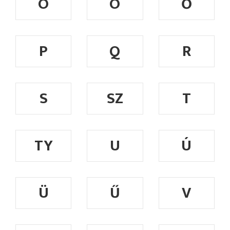
Ó
Ö
Ő
P
Q
R
S
SZ
T
TY
U
Ú
Ü
Ű
V