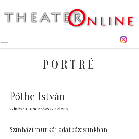
Toggle main menu visibility
PORTRÉ
Pőthe István
színész
rendezőasszisztens
Színházi munkái adatbázisunkban