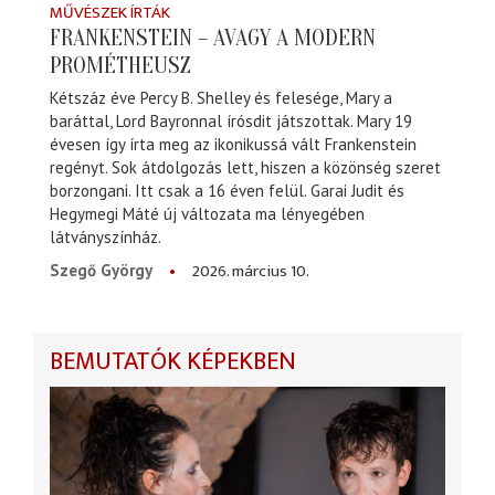
MŰVÉSZEK ÍRTÁK
FRANKENSTEIN – AVAGY A MODERN
PROMÉTHEUSZ
Kétszáz éve Percy B. Shelley és felesége, Mary a
baráttal, Lord Bayronnal írósdit játszottak. Mary 19
évesen így írta meg az ikonikussá vált Frankenstein
regényt. Sok átdolgozás lett, hiszen a közönség szeret
borzongani. Itt csak a 16 éven felül. Garai Judit és
Hegymegi Máté új változata ma lényegében
látványszínház.
2026. március 10.
Szegő György
BEMUTATÓK KÉPEKBEN