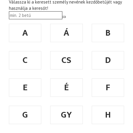
Válassza ki a keresett személy nevének kezdőbetűjét vagy
használja a keresőt!
A
Á
B
C
CS
D
E
É
F
G
GY
H