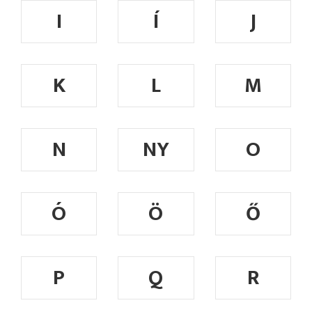
I
Í
J
K
L
M
N
NY
O
Ó
Ö
Ő
P
Q
R