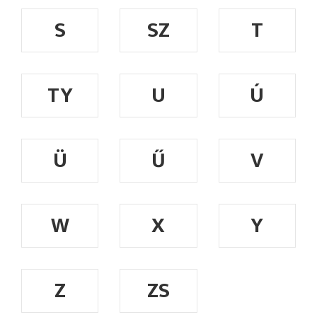
S
SZ
T
TY
U
Ú
Ü
Ű
V
W
X
Y
Z
ZS