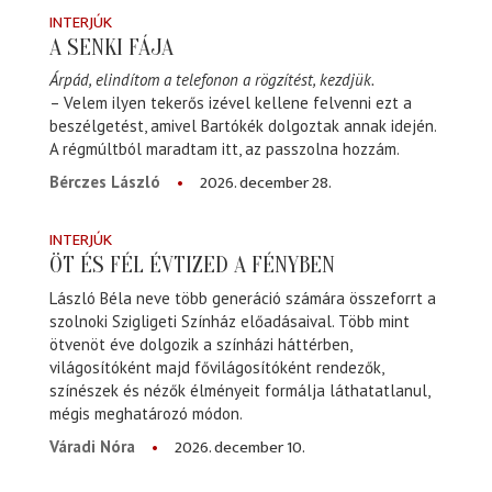
INTERJÚK
A SENKI FÁJA
Árpád, elindítom a telefonon a rögzítést, kezdjük.
– Velem ilyen tekerős izével kellene felvenni ezt a
beszélgetést, amivel Bartókék dolgoztak annak idején.
A régmúltból maradtam itt, az passzolna hozzám.
2026. december 28.
Bérczes László
INTERJÚK
ÖT ÉS FÉL ÉVTIZED A FÉNYBEN
László Béla neve több generáció számára összeforrt a
szolnoki Szigligeti Színház előadásaival. Több mint
ötvenöt éve dolgozik a színházi háttérben,
világosítóként majd fővilágosítóként rendezők,
színészek és nézők élményeit formálja láthatatlanul,
mégis meghatározó módon.
2026. december 10.
Váradi Nóra