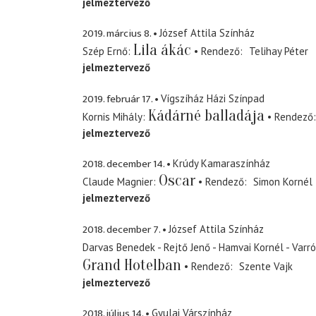
jelmeztervező
2019. március 8.
József Attila Színház
Lila ákác
Szép Ernő
Rendező
Telihay Péter
jelmeztervező
2019. február 17.
Vígszíház Házi Színpad
Kádárné balladája
Kornis Mihály
Rendező
jelmeztervező
2018. december 14.
Krúdy Kamaraszínház
Oscar
Claude Magnier
Rendező
Simon Kornél
jelmeztervező
2018. december 7.
József Attila Színház
Darvas Benedek - Rejtő Jenő - Hamvai Kornél - Varró
Grand Hotelban
Rendező
Szente Vajk
jelmeztervező
2018. július 14.
Gyulai Várszínház