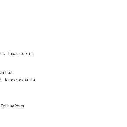
ző
Tapasztó Ernő
zínház
ő
Keresztes Attila
Telihay Péter