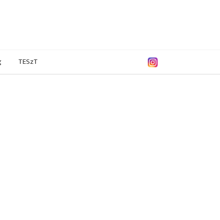
g
TESzT