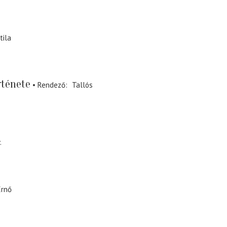
tila
rténete
Rendező
Tallós
.
Ernő