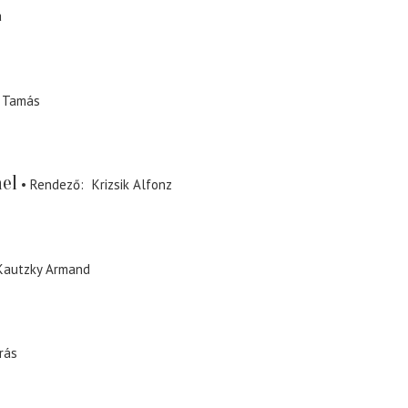
a
 Tamás
el
Rendező
Krizsik Alfonz
Kautzky Armand
rás