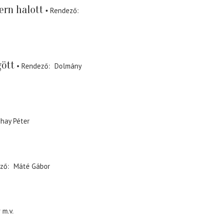
ern halott
Rendező
ött
Rendező
Dolmány
ihay Péter
ző
Máté Gábor
r
m.v.