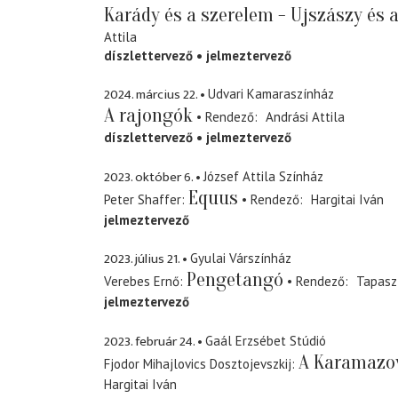
Karády és a szerelem - Ujszászy és a
Attila
díszlettervező
jelmeztervező
2024. március 22.
Udvari Kamaraszínház
A rajongók
Rendező
Andrási Attila
díszlettervező
jelmeztervező
2023. október 6.
József Attila Színház
Equus
Peter Shaffer
Rendező
Hargitai Iván
jelmeztervező
2023. július 21.
Gyulai Várszínház
Pengetangó
Verebes Ernő
Rendező
Tapasz
jelmeztervező
2023. február 24.
Gaál Erzsébet Stúdió
A Karamazov
Fjodor Mihajlovics Dosztojevszkij
Hargitai Iván