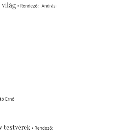
 világ
Rendező
Andrási
tó Ernő
 testvérek
Rendező