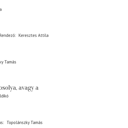
a
Rendező
Keresztes Attila
ky Tamás
osolya, avagy a
ldikó
us
Topolánszky Tamás