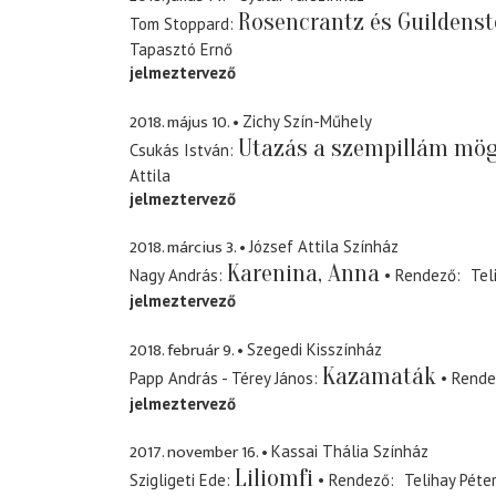
Rosencrantz és Guildenst
Tom Stoppard
Tapasztó Ernő
jelmeztervező
2018. május 10.
Zichy Szín-Műhely
Utazás a szempillám mög
Csukás István
Attila
jelmeztervező
2018. március 3.
József Attila Színház
Karenina, Anna
Nagy András
Rendező
Tel
jelmeztervező
2018. február 9.
Szegedi Kisszínház
Kazamaták
Papp András - Térey János
Rende
jelmeztervező
2017. november 16.
Kassai Thália Színház
Liliomfi
Szigligeti Ede
Rendező
Telihay Péte