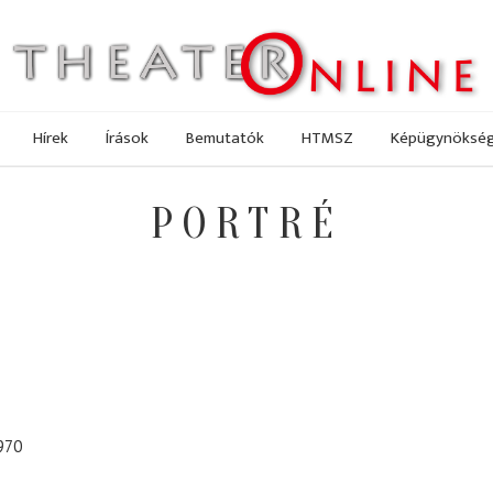
Hírek
Írások
Bemutatók
HTMSZ
Képügynöksé
PORTRÉ
970