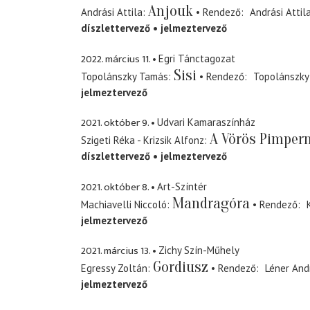
Anjouk
Andrási Attila
Rendező
Andrási Attil
díszlettervező
jelmeztervező
2022. március 11.
Egri Tánctagozat
Sisi
Topolánszky Tamás
Rendező
Topolánszky
jelmeztervező
2021. október 9.
Udvari Kamaraszínház
A Vörös Pimpern
Szigeti Réka - Krizsik Alfonz
díszlettervező
jelmeztervező
2021. október 8.
Art-Színtér
Mandragóra
Machiavelli Niccoló
Rendező
jelmeztervező
2021. március 13.
Zichy Szín-Műhely
Gordiusz
Egressy Zoltán
Rendező
Léner And
jelmeztervező