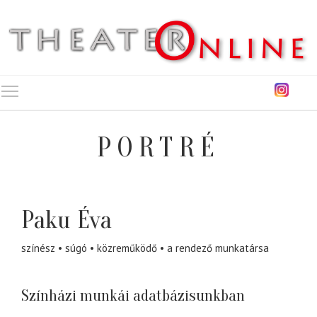
Toggle main menu visibility
PORTRÉ
Paku Éva
színész
súgó
közreműködő
a rendező munkatársa
Színházi munkái adatbázisunkban