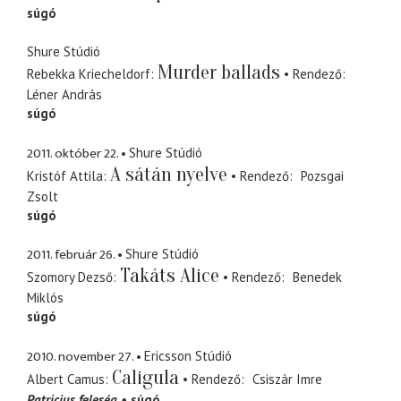
súgó
Shure Stúdió
Murder ballads
Rebekka Kriecheldorf
Rendező
Léner András
súgó
2011. október 22.
Shure Stúdió
A sátán nyelve
Kristóf Attila
Rendező
Pozsgai
Zsolt
súgó
2011. február 26.
Shure Stúdió
Takáts Alice
Szomory Dezső
Rendező
Benedek
Miklós
súgó
2010. november 27.
Ericsson Stúdió
Caligula
Albert Camus
Rendező
Csiszár Imre
Patricius feleség
súgó