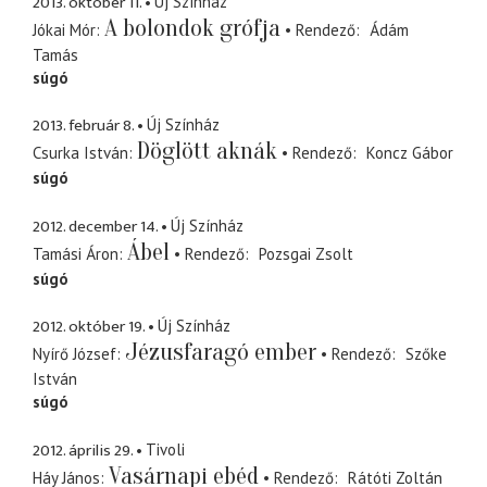
2013. október 11.
Új Színház
A bolondok grófja
Jókai Mór
Rendező
Ádám
Tamás
súgó
2013. február 8.
Új Színház
Döglött aknák
Csurka István
Rendező
Koncz Gábor
súgó
2012. december 14.
Új Színház
Ábel
Tamási Áron
Rendező
Pozsgai Zsolt
súgó
2012. október 19.
Új Színház
Jézusfaragó ember
Nyírő József
Rendező
Szőke
István
súgó
2012. április 29.
Tivoli
Vasárnapi ebéd
Háy János
Rendező
Rátóti Zoltán