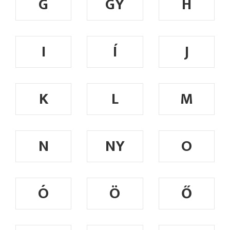
G
GY
H
I
Í
J
K
L
M
N
NY
O
Ó
Ö
Ő