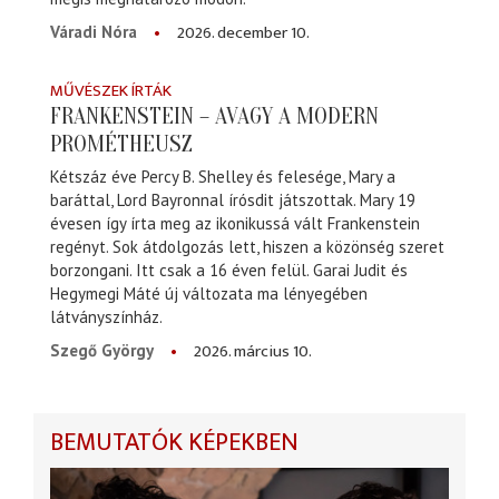
2026. december 10.
Váradi Nóra
MŰVÉSZEK ÍRTÁK
FRANKENSTEIN – AVAGY A MODERN
PROMÉTHEUSZ
Kétszáz éve Percy B. Shelley és felesége, Mary a
baráttal, Lord Bayronnal írósdit játszottak. Mary 19
évesen így írta meg az ikonikussá vált Frankenstein
regényt. Sok átdolgozás lett, hiszen a közönség szeret
borzongani. Itt csak a 16 éven felül. Garai Judit és
Hegymegi Máté új változata ma lényegében
látványszínház.
2026. március 10.
Szegő György
BEMUTATÓK KÉPEKBEN