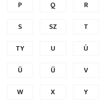
P
Q
R
S
SZ
T
TY
U
Ú
Ü
Ű
V
W
X
Y