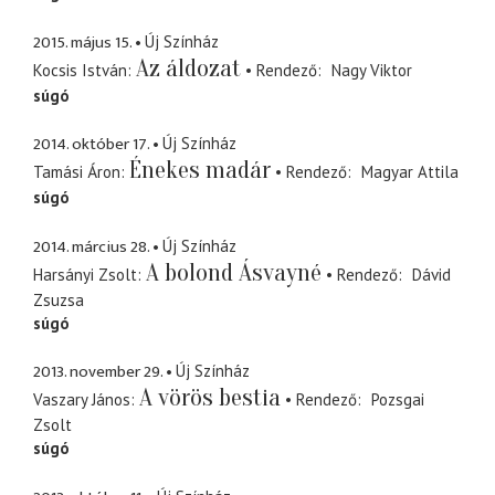
2015. május 15.
Új Színház
Az áldozat
Kocsis István
Rendező
Nagy Viktor
súgó
2014. október 17.
Új Színház
Énekes madár
Tamási Áron
Rendező
Magyar Attila
súgó
2014. március 28.
Új Színház
A bolond Ásvayné
Harsányi Zsolt
Rendező
Dávid
Zsuzsa
súgó
2013. november 29.
Új Színház
A vörös bestia
Vaszary János
Rendező
Pozsgai
Zsolt
súgó