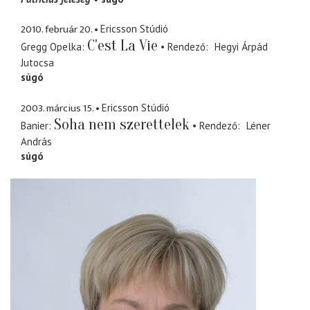
2010. február 20.
Ericsson Stúdió
C'est La Vie
Gregg Opelka
Rendező
Hegyi Árpád
Jutocsa
súgó
2003. március 15.
Ericsson Stúdió
Soha nem szerettelek
Banier
Rendező
Léner
András
súgó