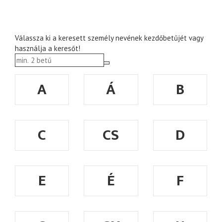
Válassza ki a keresett személy nevének kezdőbetűjét vagy
használja a keresőt!
A
Á
B
C
CS
D
E
É
F