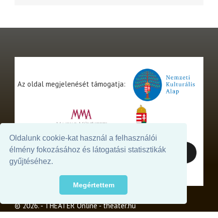
Az oldal megjelenését támogatja:
Oldalunk cookie-kat használ a felhasználói
élmény fokozásához és látogatási statisztikák
gyűjtéséhez.
Megértettem
© 2026. - THEATER Online -
theater.hu