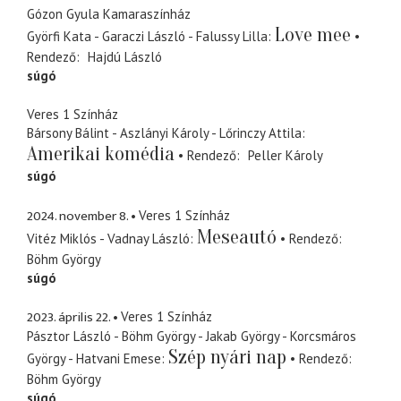
Gózon Gyula Kamaraszínház
Love mee
Györfi Kata - Garaczi László - Falussy Lilla
Rendező
Hajdú László
súgó
Veres 1 Színház
Bársony Bálint - Aszlányi Károly - Lőrinczy Attila
Amerikai komédia
Rendező
Peller Károly
súgó
2024. november 8.
Veres 1 Színház
Meseautó
Vitéz Miklós - Vadnay László
Rendező
Böhm György
súgó
2023. április 22.
Veres 1 Színház
Pásztor László - Böhm György - Jakab György - Korcsmáros
Szép nyári nap
György - Hatvani Emese
Rendező
Böhm György
súgó