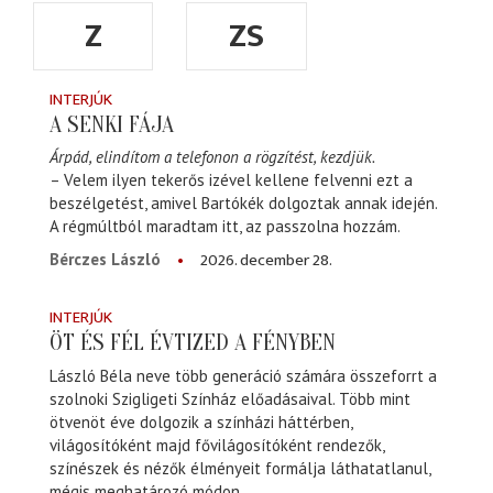
Z
ZS
INTERJÚK
A SENKI FÁJA
Árpád, elindítom a telefonon a rögzítést, kezdjük.
– Velem ilyen tekerős izével kellene felvenni ezt a
beszélgetést, amivel Bartókék dolgoztak annak idején.
A régmúltból maradtam itt, az passzolna hozzám.
2026. december 28.
Bérczes László
INTERJÚK
ÖT ÉS FÉL ÉVTIZED A FÉNYBEN
László Béla neve több generáció számára összeforrt a
szolnoki Szigligeti Színház előadásaival. Több mint
ötvenöt éve dolgozik a színházi háttérben,
világosítóként majd fővilágosítóként rendezők,
színészek és nézők élményeit formálja láthatatlanul,
mégis meghatározó módon.