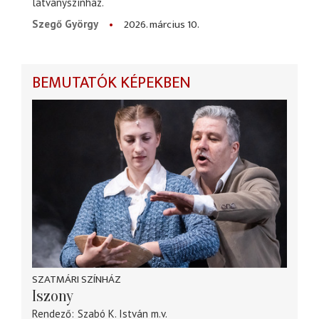
látványszínház.
2026. március 10.
Szegő György
BEMUTATÓK KÉPEKBEN
SZATMÁRI SZÍNHÁZ
Iszony
Rendező
Szabó K. István
m.v.