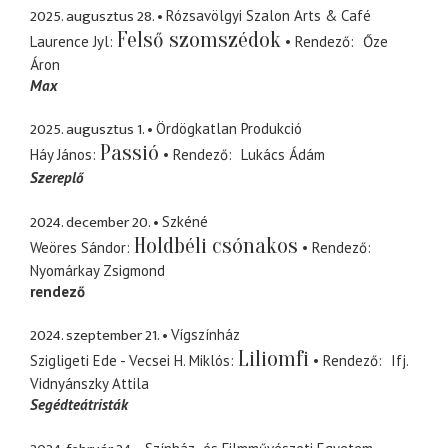
2025. augusztus 28.
Rózsavölgyi Szalon Arts & Café
Felső szomszédok
Laurence Jyl
Rendező
Őze
Áron
Max
2025. augusztus 1.
Ördögkatlan Produkció
Passió
Háy János
Rendező
Lukács Ádám
Szereplő
2024. december 20.
Szkéné
Holdbéli csónakos
Weöres Sándor
Rendező
Nyomárkay Zsigmond
rendező
2024. szeptember 21.
Vígszínház
Liliomfi
Szigligeti Ede - Vecsei H. Miklós
Rendező
Ifj.
Vidnyánszky Attila
Segédteátristák