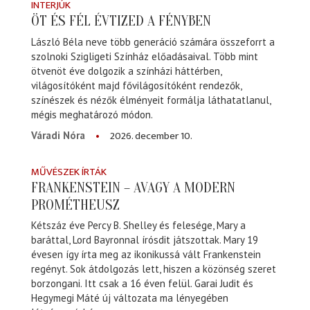
INTERJÚK
ÖT ÉS FÉL ÉVTIZED A FÉNYBEN
László Béla neve több generáció számára összeforrt a
szolnoki Szigligeti Színház előadásaival. Több mint
ötvenöt éve dolgozik a színházi háttérben,
világosítóként majd fővilágosítóként rendezők,
színészek és nézők élményeit formálja láthatatlanul,
mégis meghatározó módon.
2026. december 10.
Váradi Nóra
MŰVÉSZEK ÍRTÁK
FRANKENSTEIN – AVAGY A MODERN
PROMÉTHEUSZ
Kétszáz éve Percy B. Shelley és felesége, Mary a
baráttal, Lord Bayronnal írósdit játszottak. Mary 19
évesen így írta meg az ikonikussá vált Frankenstein
regényt. Sok átdolgozás lett, hiszen a közönség szeret
borzongani. Itt csak a 16 éven felül. Garai Judit és
Hegymegi Máté új változata ma lényegében