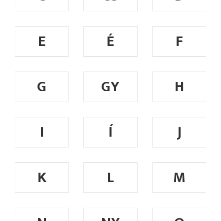
E
É
F
G
GY
H
I
Í
J
K
L
M