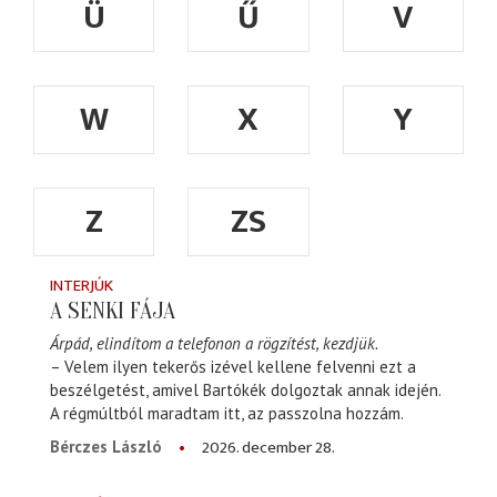
Ü
Ű
V
W
X
Y
Z
ZS
INTERJÚK
A SENKI FÁJA
Árpád, elindítom a telefonon a rögzítést, kezdjük.
– Velem ilyen tekerős izével kellene felvenni ezt a
beszélgetést, amivel Bartókék dolgoztak annak idején.
A régmúltból maradtam itt, az passzolna hozzám.
2026. december 28.
Bérczes László