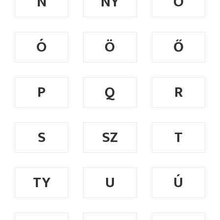
N
NY
O
Ó
Ö
Ő
P
Q
R
S
SZ
T
TY
U
Ú