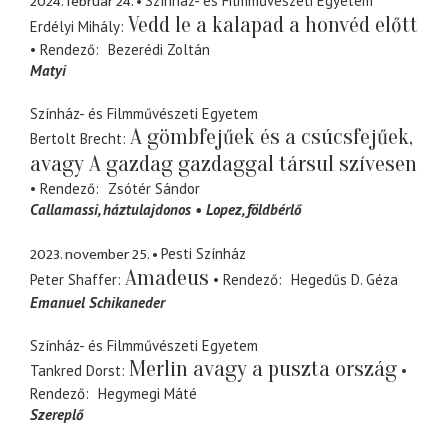
2024. február 24.
Színház- és Filmművészeti Egyetem
Vedd le a kalapad a honvéd előtt
Erdélyi Mihály
Rendező
Bezerédi Zoltán
Matyi
Színház- és Filmművészeti Egyetem
A gömbfejűek és a csúcsfejűek,
Bertolt Brecht
avagy A gazdag gazdaggal társul szívesen
Rendező
Zsótér Sándor
Callamassi
háztulajdonos
Lopez
földbérlő
2023. november 25.
Pesti Színház
Amadeus
Peter Shaffer
Rendező
Hegedűs D. Géza
Emanuel Schikaneder
Színház- és Filmművészeti Egyetem
Merlin avagy a puszta ország
Tankred Dorst
Rendező
Hegymegi Máté
Szereplő