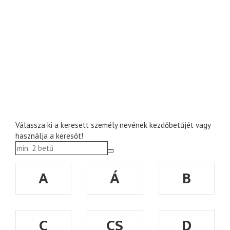
Válassza ki a keresett személy nevének kezdőbetűjét vagy
használja a keresőt!
A
Á
B
C
CS
D