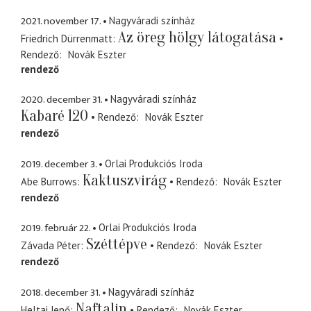
2021. november 17.
Nagyváradi színház
Az öreg hölgy látogatása
Friedrich Dürrenmatt
Rendező
Novák Eszter
rendező
2020. december 31.
Nagyváradi színház
Kabaré 120
Rendező
Novák Eszter
rendező
2019. december 3.
Orlai Produkciós Iroda
Kaktuszvirág
Abe Burrows
Rendező
Novák Eszter
rendező
2019. február 22.
Orlai Produkciós Iroda
Széttépve
Závada Péter
Rendező
Novák Eszter
rendező
2018. december 31.
Nagyváradi színház
Naftalin
Heltai Jenő
Rendező
Novák Eszter