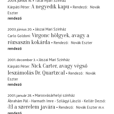
2004. június 16.
Tatai Nyári Színház
A negyedik kapu
Kárpáti Péter
Rendező
Novák
Eszter
rendező
2003. június 20.
Jászai Mari Színház
Virgonc hölgyek, avagy a
Carlo Goldoni
rózsaszín kokárda
Rendező
Novák Eszter
rendező
2001. december 3.
Jászai Mari Színház
Nick Carter, avagy végső
Kárpáti Péter
leszámolás Dr. Quartzcal
Rendező
Novák
Eszter
rendező
2001. január 28.
Marosvásárhelyi szinház
Ábrahám Pál - Harmath Imre - Szilágyi László - Kellér Dezső
3:1 a szerelem javára
Rendező
Novák Eszter
m.v.
rendező