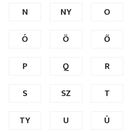
N
NY
O
Ó
Ö
Ő
P
Q
R
S
SZ
T
TY
U
Ú