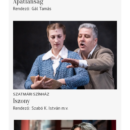
Apátlanság
Rendező
Gál Tamás
SZATMÁRI SZÍNHÁZ
Iszony
Rendező
Szabó K. István
m.v.