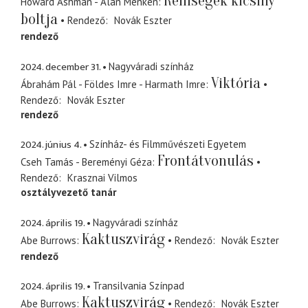
Rémségek kicsiny
Howard Ashman - Alan Menken
boltja
Rendező
Novák Eszter
rendező
2024. december 31.
Nagyváradi színház
Viktória
Ábrahám Pál - Földes Imre - Harmath Imre
Rendező
Novák Eszter
rendező
2024. június 4.
Színház- és Filmművészeti Egyetem
Frontátvonulás
Cseh Tamás - Bereményi Géza
Rendező
Krasznai Vilmos
osztályvezető tanár
2024. április 19.
Nagyváradi színház
Kaktuszvirág
Abe Burrows
Rendező
Novák Eszter
rendező
2024. április 19.
Transilvania Színpad
Kaktuszvirág
Abe Burrows
Rendező
Novák Eszter