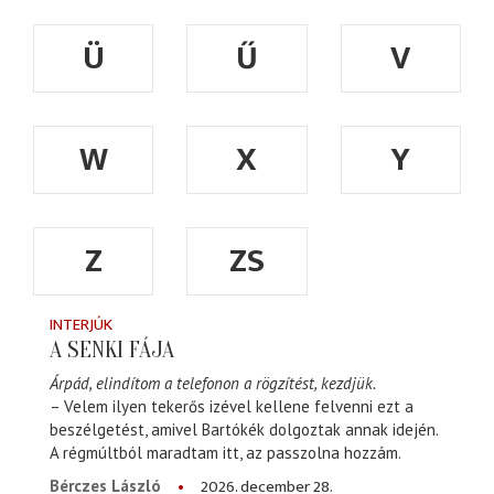
Ü
Ű
V
W
X
Y
Z
ZS
INTERJÚK
A SENKI FÁJA
Árpád, elindítom a telefonon a rögzítést, kezdjük.
– Velem ilyen tekerős izével kellene felvenni ezt a
beszélgetést, amivel Bartókék dolgoztak annak idején.
A régmúltból maradtam itt, az passzolna hozzám.
2026. december 28.
Bérczes László