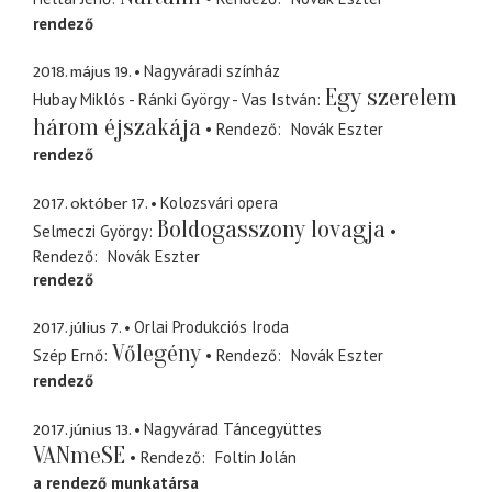
rendező
2018. május 19.
Nagyváradi színház
Egy szerelem
Hubay Miklós - Ránki György - Vas István
három éjszakája
Rendező
Novák Eszter
rendező
2017. október 17.
Kolozsvári opera
Boldogasszony lovagja
Selmeczi György
Rendező
Novák Eszter
rendező
2017. július 7.
Orlai Produkciós Iroda
Vőlegény
Szép Ernő
Rendező
Novák Eszter
rendező
2017. június 13.
Nagyvárad Táncegyüttes
VANmeSE
Rendező
Foltin Jolán
a rendező munkatársa