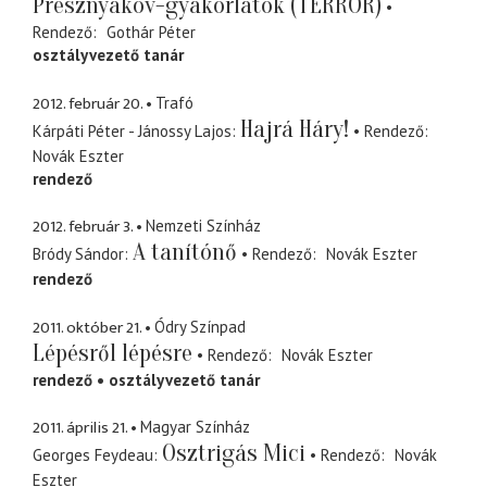
Presznyakov-gyakorlatok (TERROR)
Rendező
Gothár Péter
osztályvezető tanár
2012. február 20.
Trafó
Hajrá Háry!
Kárpáti Péter - Jánossy Lajos
Rendező
Novák Eszter
rendező
2012. február 3.
Nemzeti Színház
A tanítónő
Bródy Sándor
Rendező
Novák Eszter
rendező
2011. október 21.
Ódry Színpad
Lépésről lépésre
Rendező
Novák Eszter
rendező
osztályvezető tanár
2011. április 21.
Magyar Színház
Osztrigás Mici
Georges Feydeau
Rendező
Novák
Eszter