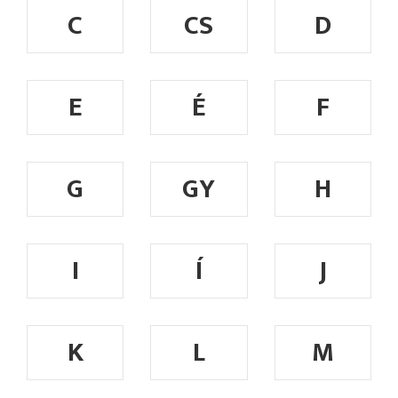
C
CS
D
E
É
F
G
GY
H
I
Í
J
K
L
M