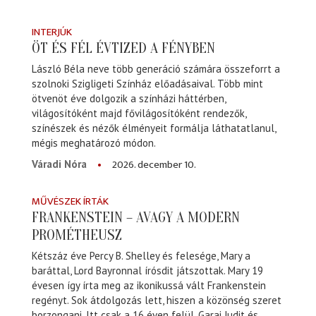
INTERJÚK
ÖT ÉS FÉL ÉVTIZED A FÉNYBEN
László Béla neve több generáció számára összeforrt a
szolnoki Szigligeti Színház előadásaival. Több mint
ötvenöt éve dolgozik a színházi háttérben,
világosítóként majd fővilágosítóként rendezők,
színészek és nézők élményeit formálja láthatatlanul,
mégis meghatározó módon.
2026. december 10.
Váradi Nóra
MŰVÉSZEK ÍRTÁK
FRANKENSTEIN – AVAGY A MODERN
PROMÉTHEUSZ
Kétszáz éve Percy B. Shelley és felesége, Mary a
baráttal, Lord Bayronnal írósdit játszottak. Mary 19
évesen így írta meg az ikonikussá vált Frankenstein
regényt. Sok átdolgozás lett, hiszen a közönség szeret
borzongani. Itt csak a 16 éven felül. Garai Judit és