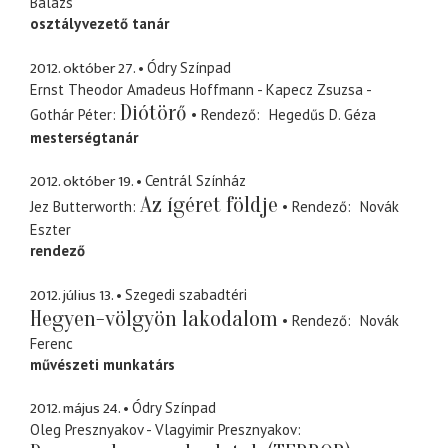
Balázs
osztályvezető tanár
2012. október 27.
Ódry Színpad
Ernst Theodor Amadeus Hoffmann - Kapecz Zsuzsa -
Diótörő
Gothár Péter
Rendező
Hegedűs D. Géza
mesterségtanár
2012. október 19.
Centrál Színház
Az ígéret földje
Jez Butterworth
Rendező
Novák
Eszter
rendező
2012. július 13.
Szegedi szabadtéri
Hegyen-völgyön lakodalom
Rendező
Novák
Ferenc
művészeti munkatárs
2012. május 24.
Ódry Színpad
Oleg Presznyakov - Vlagyimir Presznyakov