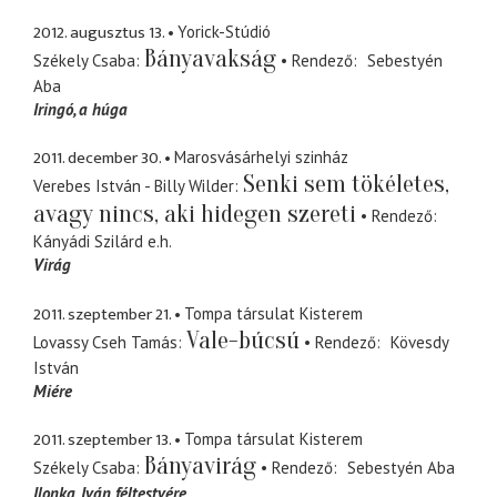
2012. augusztus 13.
Yorick-Stúdió
Bányavakság
Székely Csaba
Rendező
Sebestyén
Aba
Iringó
a húga
2011. december 30.
Marosvásárhelyi szinház
Senki sem tökéletes,
Verebes István - Billy Wilder
avagy nincs, aki hidegen szereti
Rendező
Kányádi Szilárd
e.h.
Virág
2011. szeptember 21.
Tompa társulat Kisterem
Vale-búcsú
Lovassy Cseh Tamás
Rendező
Kövesdy
István
Miére
2011. szeptember 13.
Tompa társulat Kisterem
Bányavirág
Székely Csaba
Rendező
Sebestyén Aba
Ilonka
Iván féltestvére