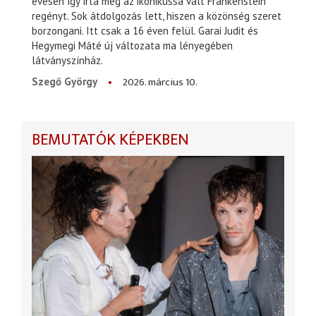
évesen így írta meg az ikonikussá vált Frankenstein
regényt. Sok átdolgozás lett, hiszen a közönség szeret
borzongani. Itt csak a 16 éven felül. Garai Judit és
Hegymegi Máté új változata ma lényegében
látványszínház.
2026. március 10.
Szegő György
BEMUTATÓK KÉPEKBEN