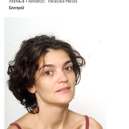
Miska
Rendező
Parászka Miklós
Szereplő