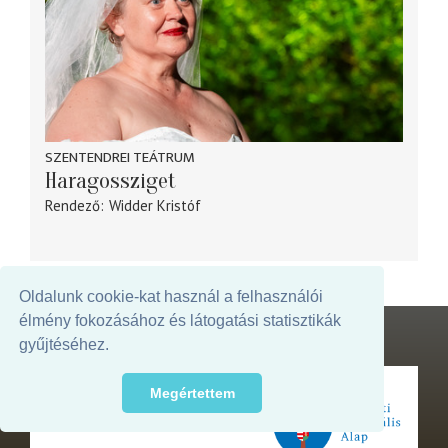
SZENTENDREI TEÁTRUM
Haragossziget
Rendező
Widder Kristóf
Oldalunk cookie-kat használ a felhasználói
élmény fokozásához és látogatási statisztikák
gyűjtéséhez.
Megértettem
Az oldal megjelenését támogatja: