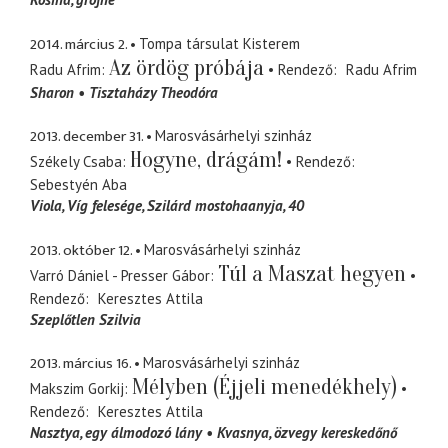
2014. március 2.
Tompa társulat Kisterem
Az ördög próbája
Radu Afrim
Rendező
Radu Afrim
Sharon
Tisztaházy Theodóra
2013. december 31.
Marosvásárhelyi szinház
Hogyne, drágám!
Székely Csaba
Rendező
Sebestyén Aba
Viola
Víg felesége, Szilárd mostohaanyja, 40
2013. október 12.
Marosvásárhelyi szinház
Túl a Maszat hegyen
Varró Dániel - Presser Gábor
Rendező
Keresztes Attila
Szeplőtlen Szilvia
2013. március 16.
Marosvásárhelyi szinház
Mélyben (Éjjeli menedékhely)
Makszim Gorkij
Rendező
Keresztes Attila
Nasztya
egy álmodozó lány
Kvasnya
özvegy kereskedőnő