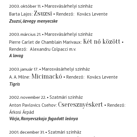
2003. október 11.
Marosvásárhelyi szinház
Zsuzsi
Barta Lajos
Rendező
Kovács Levente
Zsuzsi
özvegy menyecske
2003. március 21.
Marosvásárhelyi szinház
Két nő között
Pierre Carlet de Chamblain Marivaux
Rendező
Alexandru Colpacci
m.v.
A lovag
2003. január 17.
Marosvásárhelyi szinház
Micimackó
A. A. Milne
Rendező
Kovács Levente
Tigris
2002. november 22.
Szatmári színház
Cseresznyéskert
Anton Pavlovics Csehov
Rendező
Árkosi Árpád
Várja
Ranyevszkaja fogadott leánya
2001. december 31.
Szatmári színház