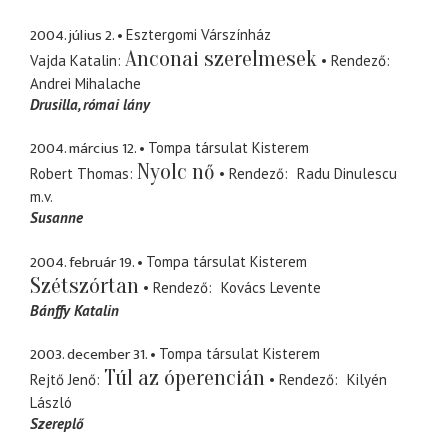
2004. július 2.
Esztergomi Várszínház
Anconai szerelmesek
Vajda Katalin
Rendező
Andrei Mihalache
Drusilla
római lány
2004. március 12.
Tompa társulat Kisterem
Nyolc nő
Robert Thomas
Rendező
Radu Dinulescu
m.v.
Susanne
2004. február 19.
Tompa társulat Kisterem
Szétszórtan
Rendező
Kovács Levente
Bánffy Katalin
2003. december 31.
Tompa társulat Kisterem
Túl az óperencián
Rejtő Jenő
Rendező
Kilyén
László
Szereplő