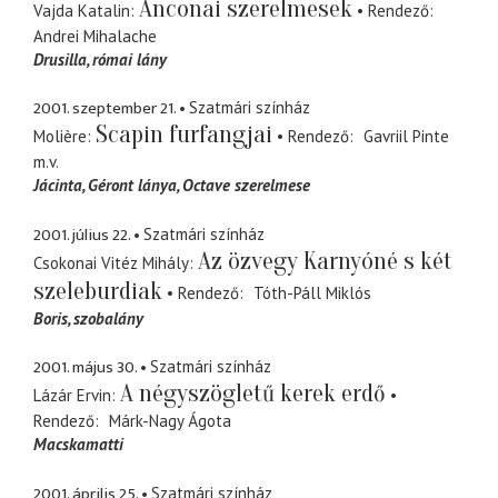
Anconai szerelmesek
Vajda Katalin
Rendező
Andrei Mihalache
Drusilla
római lány
2001. szeptember 21.
Szatmári színház
Scapin furfangjai
Molière
Rendező
Gavriil Pinte
m.v.
Jácinta
Géront lánya, Octave szerelmese
2001. július 22.
Szatmári színház
Az özvegy Karnyóné s két
Csokonai Vitéz Mihály
szeleburdiak
Rendező
Tóth-Páll Miklós
Boris
szobalány
2001. május 30.
Szatmári színház
A négyszögletű kerek erdő
Lázár Ervin
Rendező
Márk-Nagy Ágota
Macskamatti
2001. április 25.
Szatmári színház