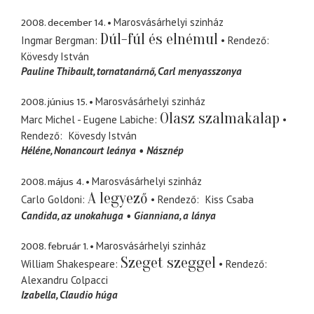
2008. december 14.
Marosvásárhelyi szinház
Dúl-fúl és elnémul
Ingmar Bergman
Rendező
Kövesdy István
Pauline Thibault
tornatanárnő, Carl menyasszonya
2008. június 15.
Marosvásárhelyi szinház
Olasz szalmakalap
Marc Michel - Eugene Labiche
Rendező
Kövesdy István
Héléne
Nonancourt leánya
Násznép
2008. május 4.
Marosvásárhelyi szinház
A legyező
Carlo Goldoni
Rendező
Kiss Csaba
Candida
az unokahuga
Gianniana
a lánya
2008. február 1.
Marosvásárhelyi szinház
Szeget szeggel
William Shakespeare
Rendező
Alexandru Colpacci
Izabella
Claudio húga