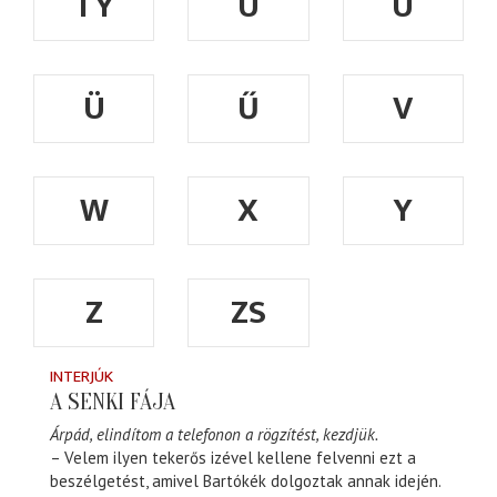
TY
U
Ú
Ü
Ű
V
W
X
Y
Z
ZS
INTERJÚK
A SENKI FÁJA
Árpád, elindítom a telefonon a rögzítést, kezdjük.
– Velem ilyen tekerős izével kellene felvenni ezt a
beszélgetést, amivel Bartókék dolgoztak annak idején.