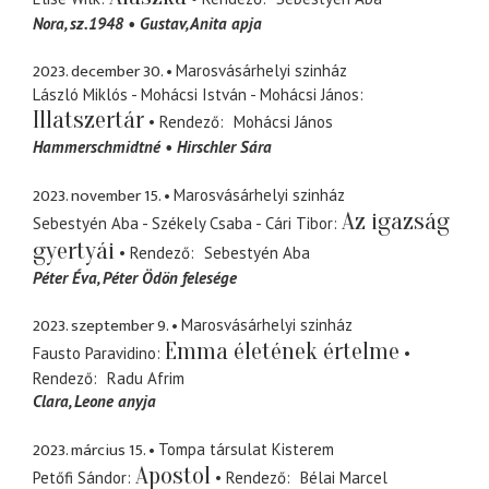
Nora
sz.1948
Gustav
Anita apja
2023. december 30.
Marosvásárhelyi szinház
László Miklós - Mohácsi István - Mohácsi János
Illatszertár
Rendező
Mohácsi János
Hammerschmidtné
Hirschler Sára
2023. november 15.
Marosvásárhelyi szinház
Az igazság
Sebestyén Aba - Székely Csaba - Cári Tibor
gyertyái
Rendező
Sebestyén Aba
Péter Éva
Péter Ödön felesége
2023. szeptember 9.
Marosvásárhelyi szinház
Emma életének értelme
Fausto Paravidino
Rendező
Radu Afrim
Clara
Leone anyja
2023. március 15.
Tompa társulat Kisterem
Apostol
Petőfi Sándor
Rendező
Bélai Marcel