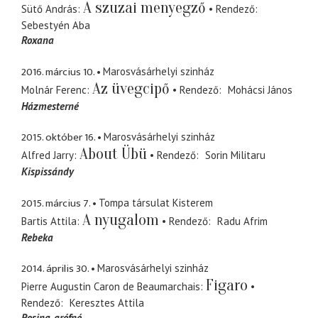
A szuzai menyegző
Sütő András
Rendező
Sebestyén Aba
Roxana
2016. március 10.
Marosvásárhelyi szinház
Az üvegcipő
Molnár Ferenc
Rendező
Mohácsi János
Házmesterné
2015. október 16.
Marosvásárhelyi szinház
About Übü
Alfred Jarry
Rendező
Sorin Militaru
Kispissándy
2015. március 7.
Tompa társulat Kisterem
A nyugalom
Bartis Attila
Rendező
Radu Afrim
Rebeka
2014. április 30.
Marosvásárhelyi szinház
Figaro
Pierre Augustin Caron de Beaumarchais
Rendező
Keresztes Attila
Rosina
grófné