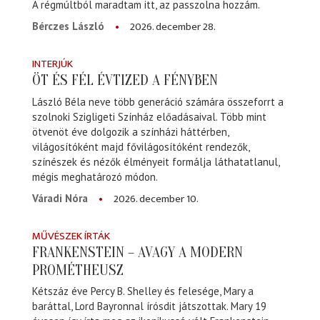
A régmúltból maradtam itt, az passzolna hozzám.
2026. december 28.
Bérczes László
INTERJÚK
ÖT ÉS FÉL ÉVTIZED A FÉNYBEN
László Béla neve több generáció számára összeforrt a
szolnoki Szigligeti Színház előadásaival. Több mint
ötvenöt éve dolgozik a színházi háttérben,
világosítóként majd fővilágosítóként rendezők,
színészek és nézők élményeit formálja láthatatlanul,
mégis meghatározó módon.
2026. december 10.
Váradi Nóra
MŰVÉSZEK ÍRTÁK
FRANKENSTEIN – AVAGY A MODERN
PROMÉTHEUSZ
Kétszáz éve Percy B. Shelley és felesége, Mary a
baráttal, Lord Bayronnal írósdit játszottak. Mary 19