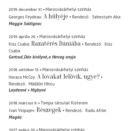
2019. december 31.
Marosvásárhelyi szinház
A hülyéje
Georges Feydeau
Rendező
Sebestyén Aba
Maggie Soldignac
2019. április 26.
Marosvásárhelyi szinház
Hazatérés Dániába
Kiss Csaba
Rendező
Kiss
Csaba
Gertrud
Dán királyné, a Herceg anyja
2018. október 13.
Marosvásárhelyi szinház
A lovakat lelövik, ugye?
Horace McCoy
Rendező
Mădălin Hîncu
Laydenné
Higbyné
2018. március 9.
Tompa társulat Kisterem
Részegek
Ivan Viripajev
Rendező
Radu Afrim
Magda
2017. május 26.
Marosvásárhelyi szinház