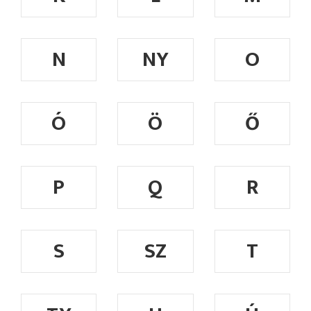
N
NY
O
Ó
Ö
Ő
P
Q
R
S
SZ
T