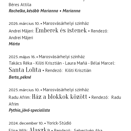
Béres Attila
Rachelka
később Marianna
Marianna
2026. március 10.
Marosvásárhelyi szinház
Emberek és istenek
Andrei Măjeri
Rendező
Andrei Măjeri
Márta
2025. május 16.
Marosvásárhelyi szinház
Takács Réka - Kiliti Krisztián - Laura Mañá - Bélai Marcel
Santa Lolita
Rendező
Kiliti Krisztián
Berta
pékné
2025. március 10.
Marosvásárhelyi szinház
Ház a blokkok között
Radu Afrim
Rendező
Radu
Afrim
Pythia
jövő-specialista
2024. december 10.
Yorick-Stúdió
Alaszka
Elise Wilk
Rendező
Sebestyén Aba