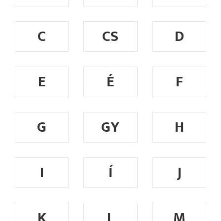
C
CS
D
E
É
F
G
GY
H
I
Í
J
K
L
M