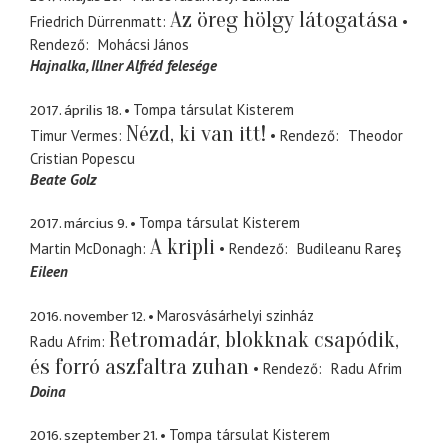
Az öreg hölgy látogatása
Friedrich Dürrenmatt
Rendező
Mohácsi János
Hajnalka
Illner Alfréd felesége
2017. április 18.
Tompa társulat Kisterem
Nézd, ki van itt!
Timur Vermes
Rendező
Theodor
Cristian Popescu
Beate Golz
2017. március 9.
Tompa társulat Kisterem
A kripli
Martin McDonagh
Rendező
Budileanu Rareş
Eileen
2016. november 12.
Marosvásárhelyi szinház
Retromadár, blokknak csapódik,
Radu Afrim
és forró aszfaltra zuhan
Rendező
Radu Afrim
Doina
2016. szeptember 21.
Tompa társulat Kisterem