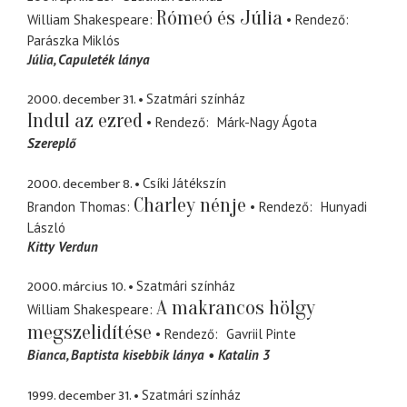
Rómeó és Júlia
William Shakespeare
Rendező
Parászka Miklós
Júlia
Capuleték lánya
2000. december 31.
Szatmári színház
Indul az ezred
Rendező
Márk-Nagy Ágota
Szereplő
2000. december 8.
Csíki Játékszín
Charley nénje
Brandon Thomas
Rendező
Hunyadi
László
Kitty Verdun
2000. március 10.
Szatmári színház
A makrancos hölgy
William Shakespeare
megszelidítése
Rendező
Gavriil Pinte
Bianca
Baptista kisebbik lánya
Katalin 3
1999. december 31.
Szatmári színház