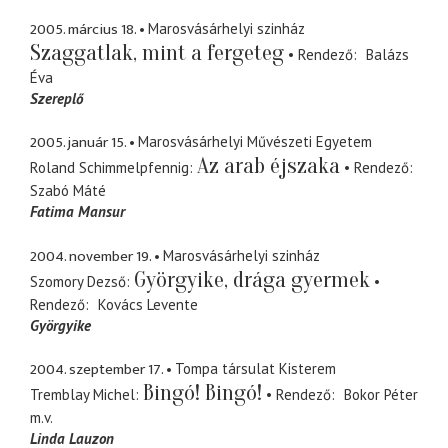
2005. március 18.
Marosvásárhelyi szinház
Szaggatlak, mint a fergeteg
Rendező
Balázs
Éva
Szereplő
2005. január 15.
Marosvásárhelyi Művészeti Egyetem
Az arab éjszaka
Roland Schimmelpfennig
Rendező
Szabó Máté
Fatima Mansur
2004. november 19.
Marosvásárhelyi szinház
Györgyike, drága gyermek
Szomory Dezső
Rendező
Kovács Levente
Györgyike
2004. szeptember 17.
Tompa társulat Kisterem
Bingó! Bingó!
Tremblay Michel
Rendező
Bokor Péter
m.v.
Linda Lauzon