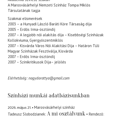
A Marosvásárhelyi Nemzeti Színház Tompa Miklós
Társulatának tagja
Szakmai elismerések
2003 – a Hunyadi László Baráti Köre Társaság díja
2005 – Erdős Irma-ösztöndíj
2007 – A legjobb női alakítás díja – Kisebbségi Színházak
Kollokviuma, Gyergyószentmiklós
2007 – Kisvárda Város Női Alakítási Díja – Határon Túli
Magyar Színházak Fesztiválja, Kisvárda
2007 – Erdős Irma-ösztöndíj
2007 – Színikritikusok Díja– jelölés
Elérhetőség: nagydorottya@gmail.com
Színházi munkái adatbázisunkban
2026. május 21.
Marosvásárhelyi szinház
A mi osztályunk
Tadeusz Slobodzianek
Rendező