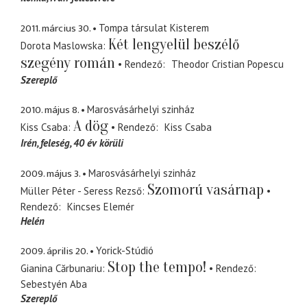
2011. március 30.
Tompa társulat Kisterem
Két lengyelül beszélő
Dorota Maslowska
szegény román
Rendező
Theodor Cristian Popescu
Szereplő
2010. május 8.
Marosvásárhelyi szinház
A dög
Kiss Csaba
Rendező
Kiss Csaba
Irén
feleség, 40 év körüli
2009. május 3.
Marosvásárhelyi szinház
Szomorú vasárnap
Müller Péter - Seress Rezső
Rendező
Kincses Elemér
Helén
2009. április 20.
Yorick-Stúdió
Stop the tempo!
Gianina Cărbunariu
Rendező
Sebestyén Aba
Szereplő