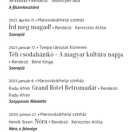
Rendező
Sebestyén Aba
A főszerkesztőnő
2021. április 11.
Marosvásárhelyi szinház
Írd meg magad!
Rendező
Keresztes Attila
Szereplő
2021. január 17.
Tompa társulat Kisterem
Téli csodaházikó - A magyar kultúra napja
Rendező
Benő Kinga
Szereplő
2021. január 8.
Marosvásárhelyi szinház
Grand Hotel Retromadár
Radu Afrim
Rendező
Radu Afrim
Szappanos Nikolette
2020. június 27.
Marosvásárhelyi szinház
Nóra
Henrik Ibsen
Rendező
Keresztes Attila
Nóra
a felesége