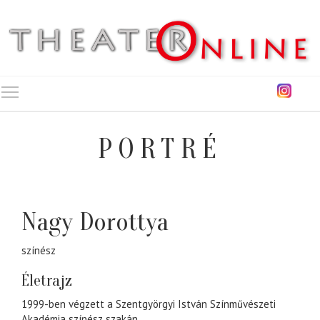
Toggle main menu visibility
PORTRÉ
Nagy Dorottya
színész
Életrajz
1999-ben végzett a Szentgyörgyi István Színművészeti
Akadémia színész szakán