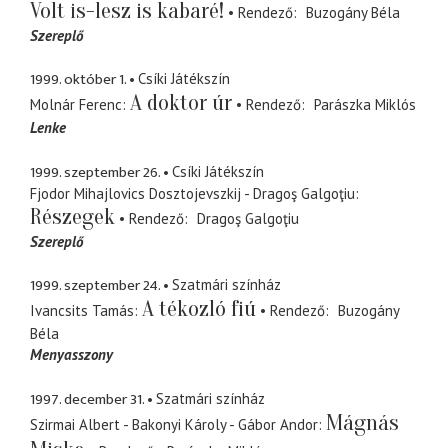
Volt is-lesz is kabaré!
Rendező
Buzogány Béla
Szereplő
1999. október 1.
Csíki Játékszín
A doktor úr
Molnár Ferenc
Rendező
Parászka Miklós
Lenke
1999. szeptember 26.
Csíki Játékszín
Fjodor Mihajlovics Dosztojevszkij - Dragoş Galgoţiu
Részegek
Rendező
Dragoş Galgoţiu
Szereplő
1999. szeptember 24.
Szatmári színház
A tékozló fiú
Ivancsits Tamás
Rendező
Buzogány
Béla
Menyasszony
1997. december 31.
Szatmári színház
Mágnás
Szirmai Albert - Bakonyi Károly - Gábor Andor