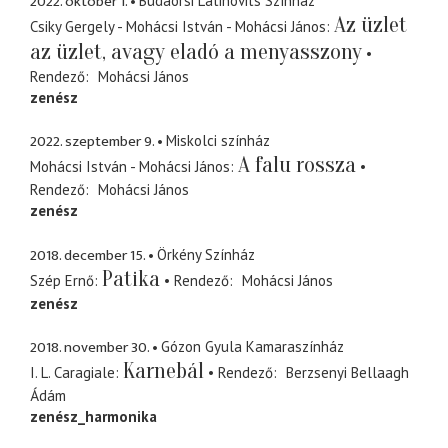
2022. október 1.
Budaörsi Latinovits Színház
Az üzlet
Csiky Gergely - Mohácsi István - Mohácsi János
az üzlet, avagy eladó a menyasszony
Rendező
Mohácsi János
zenész
2022. szeptember 9.
Miskolci színház
A falu rossza
Mohácsi István - Mohácsi János
Rendező
Mohácsi János
zenész
2018. december 15.
Örkény Színház
Patika
Szép Ernő
Rendező
Mohácsi János
zenész
2018. november 30.
Gózon Gyula Kamaraszínház
Karnebál
I. L. Caragiale
Rendező
Berzsenyi Bellaagh
Ádám
zenész_harmonika