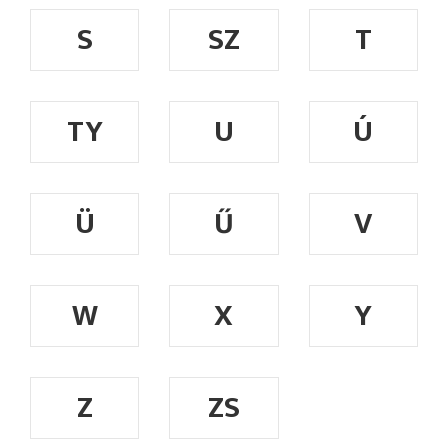
S
SZ
T
TY
U
Ú
Ü
Ű
V
W
X
Y
Z
ZS