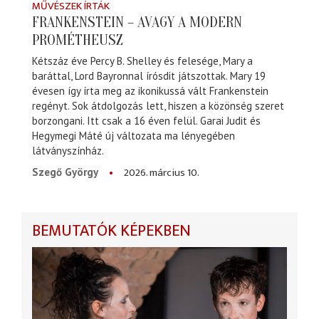
MŰVÉSZEK ÍRTÁK
FRANKENSTEIN – AVAGY A MODERN
PROMÉTHEUSZ
Kétszáz éve Percy B. Shelley és felesége, Mary a
baráttal, Lord Bayronnal írósdit játszottak. Mary 19
évesen így írta meg az ikonikussá vált Frankenstein
regényt. Sok átdolgozás lett, hiszen a közönség szeret
borzongani. Itt csak a 16 éven felül. Garai Judit és
Hegymegi Máté új változata ma lényegében
látványszínház.
2026. március 10.
Szegő György
BEMUTATÓK KÉPEKBEN