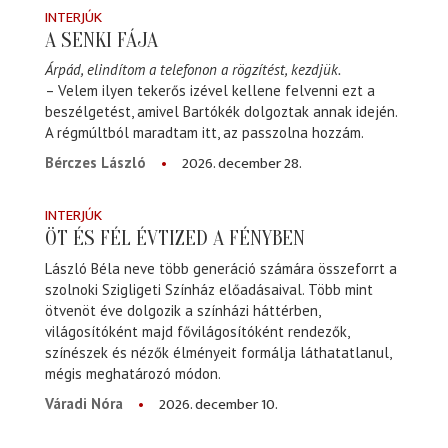
INTERJÚK
A SENKI FÁJA
Árpád, elindítom a telefonon a rögzítést, kezdjük.
– Velem ilyen tekerős izével kellene felvenni ezt a
beszélgetést, amivel Bartókék dolgoztak annak idején.
A régmúltból maradtam itt, az passzolna hozzám.
2026. december 28.
Bérczes László
INTERJÚK
ÖT ÉS FÉL ÉVTIZED A FÉNYBEN
László Béla neve több generáció számára összeforrt a
szolnoki Szigligeti Színház előadásaival. Több mint
ötvenöt éve dolgozik a színházi háttérben,
világosítóként majd fővilágosítóként rendezők,
színészek és nézők élményeit formálja láthatatlanul,
mégis meghatározó módon.
2026. december 10.
Váradi Nóra