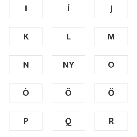
I
Í
J
K
L
M
N
NY
O
Ó
Ö
Ő
P
Q
R