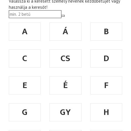
Válassza ki a keresett személy nevének kezdőbetűjét vagy
használja a keresőt!
A
Á
B
C
CS
D
E
É
F
G
GY
H