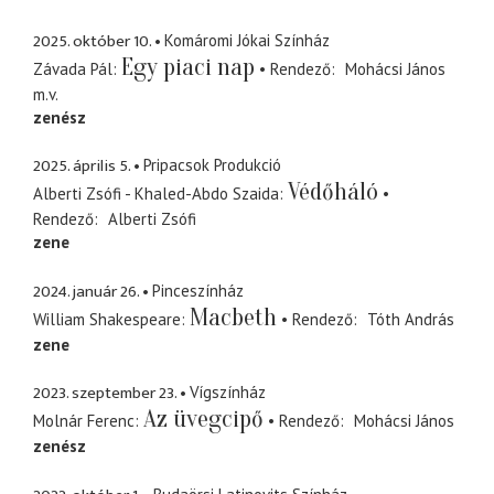
2025. október 10.
Komáromi Jókai Színház
Egy piaci nap
Závada Pál
Rendező
Mohácsi János
m.v.
zenész
2025. április 5.
Pripacsok Produkció
Védőháló
Alberti Zsófi - Khaled-Abdo Szaida
Rendező
Alberti Zsófi
zene
2024. január 26.
Pinceszínház
Macbeth
William Shakespeare
Rendező
Tóth András
zene
2023. szeptember 23.
Vígszínház
Az üvegcipő
Molnár Ferenc
Rendező
Mohácsi János
zenész