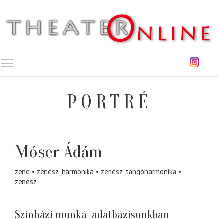
Toggle main menu visibility
PORTRÉ
Móser Ádám
zene
zenész_harmonika
zenész_tangóharmonika
zenész
Színházi munkái adatbázisunkban