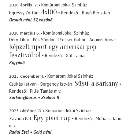
2026. április 17.
Komáromi Jókai Színház
4x100
Egressy Zoltán
Rendező
Bagó Bertalan
Dzsudi néni
57, edzőnő
2026. március 6.
Komáromi Jókai Színház
Déry Tibor - Pós Sándor - Presser Gábor - Adamis Anna
Képzelt riport egy amerikai pop
fesztiválról
Rendező
Gál Tamás
Kígyónő
2025. december 4.
Komáromi Jókai Színház
Süsü, a sárkány
Csukás István - Bergendy István
Rendező
Pille Tamás
m.v.
Sárkányfűárus
Zsoldos II
2025. október 10.
Komáromi Jókai Színház
Egy piaci nap
Závada Pál
Rendező
Mohácsi János
m.v.
Radai Etel
Gold néni