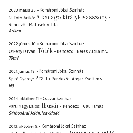
2023. május 25.
Komáromi Jókai Színház
A kacagó királykisasszony
N. Tóth Anikó
Rendező
Matusek Attila
Arikán
2022. június 10.
Komáromi Jókai Színház
Tóték
Örkény István
Rendező
Béres Attila
m.v.
Tótné
2021. június 18.
Komáromi Jókai Színház
Prah
Spiró György
Rendező
Anger Zsolt
m.v.
Nő
2014. október 11.
Csavar Színház
Ibusár
Parti Nagy Lajos
Rendező
Gál Tamás
Sárbogárdi Jolán
jegykiadó
2013. október 9.
Komáromi Jókai Színház