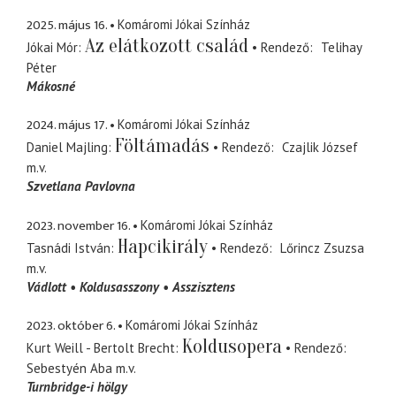
2025. május 16.
Komáromi Jókai Színház
Az elátkozott család
Jókai Mór
Rendező
Telihay
Péter
Mákosné
2024. május 17.
Komáromi Jókai Színház
Föltámadás
Daniel Majling
Rendező
Czajlik József
m.v.
Szvetlana Pavlovna
2023. november 16.
Komáromi Jókai Színház
Hapcikirály
Tasnádi István
Rendező
Lőrincz Zsuzsa
m.v.
Vádlott
Koldusasszony
Asszisztens
2023. október 6.
Komáromi Jókai Színház
Koldusopera
Kurt Weill - Bertolt Brecht
Rendező
Sebestyén Aba
m.v.
Turnbridge-i hölgy