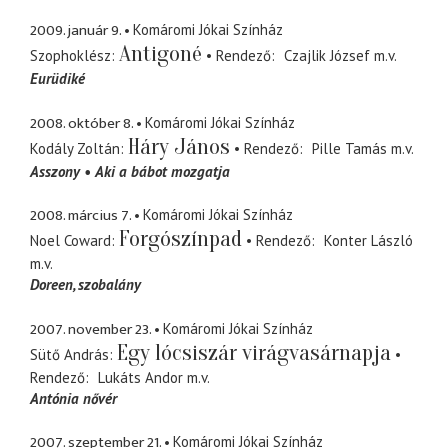
2009. január 9.
Komáromi Jókai Színház
Antigoné
Szophoklész
Rendező
Czajlik József
m.v.
Eurüdiké
2008. október 8.
Komáromi Jókai Színház
Háry János
Kodály Zoltán
Rendező
Pille Tamás
m.v.
Asszony
Aki a bábot mozgatja
2008. március 7.
Komáromi Jókai Színház
Forgószínpad
Noel Coward
Rendező
Konter László
m.v.
Doreen
szobalány
2007. november 23.
Komáromi Jókai Színház
Egy lócsiszár virágvasárnapja
Sütő András
Rendező
Lukáts Andor
m.v.
Antónia nővér
2007. szeptember 21.
Komáromi Jókai Színház