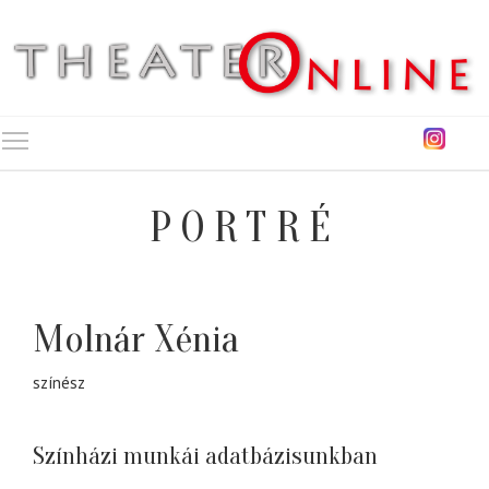
Toggle main menu visibility
PORTRÉ
Molnár Xénia
színész
Színházi munkái adatbázisunkban