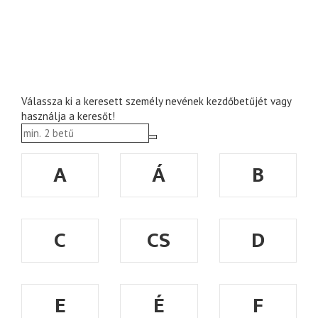
Válassza ki a keresett személy nevének kezdőbetűjét vagy
használja a keresőt!
A
Á
B
C
CS
D
E
É
F