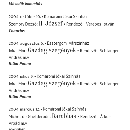
Második komédiás
2004. október 10.
Komáromi Jókai Színház
II. József
Szomory Dezső
Rendező
Verebes István
Chanclos
2004. augusztus 6.
Esztergomi Várszínház
Gazdag szegények
Jókai Mór
Rendező
Schlanger
András
m.v.
Ritka Panna
2004. július 9.
Komáromi Jókai Színház
Gazdag szegények
Jókai Mór
Rendező
Schlanger
András
m.v.
Ritka Panna
2004. március 12.
Komáromi Jókai Színház
Barabbás
Michel de Ghelderode
Rendező
Árkosi
Árpád
m.v.
Jokhábet