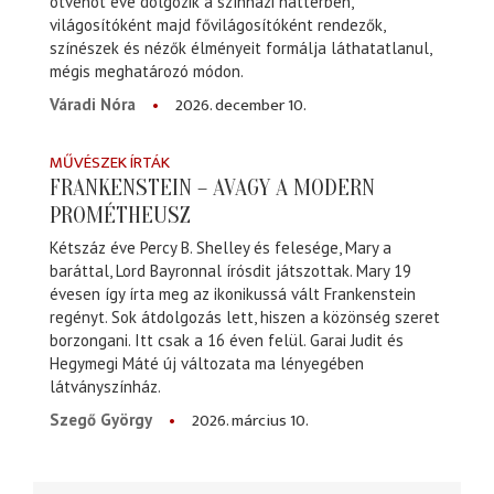
ötvenöt éve dolgozik a színházi háttérben,
világosítóként majd fővilágosítóként rendezők,
színészek és nézők élményeit formálja láthatatlanul,
mégis meghatározó módon.
2026. december 10.
Váradi Nóra
MŰVÉSZEK ÍRTÁK
FRANKENSTEIN – AVAGY A MODERN
PROMÉTHEUSZ
Kétszáz éve Percy B. Shelley és felesége, Mary a
baráttal, Lord Bayronnal írósdit játszottak. Mary 19
évesen így írta meg az ikonikussá vált Frankenstein
regényt. Sok átdolgozás lett, hiszen a közönség szeret
borzongani. Itt csak a 16 éven felül. Garai Judit és
Hegymegi Máté új változata ma lényegében
látványszínház.
2026. március 10.
Szegő György