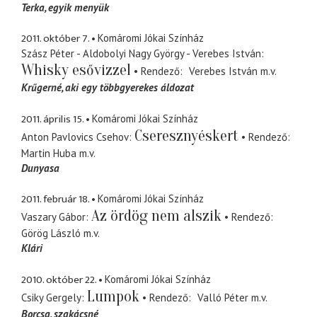
Terka
egyik menyük
2011. október 7.
Komáromi Jókai Színház
Szász Péter - Aldobolyi Nagy György - Verebes István
Whisky esővizzel
Rendező
Verebes István
m.v.
Krűgerné
aki egy többgyerekes áldozat
2011. április 15.
Komáromi Jókai Színház
Cseresznyéskert
Anton Pavlovics Csehov
Rendező
Martin Huba
m.v.
Dunyasa
2011. február 18.
Komáromi Jókai Színház
Az ördög nem alszik
Vaszary Gábor
Rendező
Görög László
m.v.
Klári
2010. október 22.
Komáromi Jókai Színház
Lumpok
Csiky Gergely
Rendező
Valló Péter
m.v.
Borcsa
szakácsné