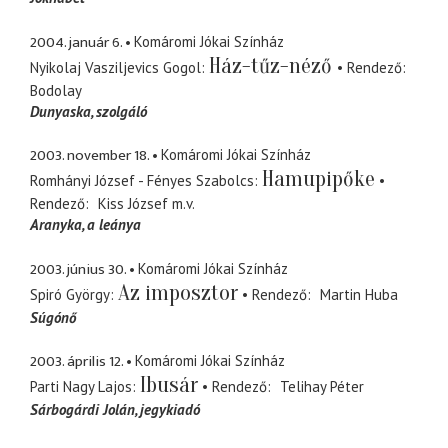
2004. január 6.
Komáromi Jókai Színház
Ház-tűz-néző
Nyikolaj Vasziljevics Gogol
Rendező
Bodolay
Dunyaska
szolgáló
2003. november 18.
Komáromi Jókai Színház
Hamupipőke
Romhányi József - Fényes Szabolcs
Rendező
Kiss József
m.v.
Aranyka
a leánya
2003. június 30.
Komáromi Jókai Színház
Az imposztor
Spiró György
Rendező
Martin Huba
Súgónő
2003. április 12.
Komáromi Jókai Színház
Ibusár
Parti Nagy Lajos
Rendező
Telihay Péter
Sárbogárdi Jolán
jegykiadó