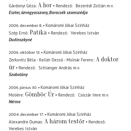
A bor
Gárdonyi Géza
Rendező
Bezerédi Zoltán
m.v.
Eszter
özvegyasszony, Baracsék szomszédja
2006. december 8.
Komáromi Jókai Színház
Patika
Szép Ernő
Rendező
Verebes István
Dudinszkyné
2006. október 13.
Komáromi Jókai Színház
A doktor
Zerkovitz Béla - Kellér Dezső - Molnár Ferenc
úr
Rendező
Schlanger András
m.v.
Szobalány
2006. június 30.
Komáromi Jókai Színház
Gömböc Úr
Molière
Rendező
Csiszár Imre
m.v.
Nérine
2004. december 17.
Komáromi Jókai Színház
A három testőr
Alexandre Dumas
Rendező
Verebes István