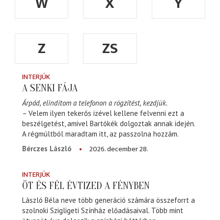
W
X
Y
Z
ZS
INTERJÚK
A SENKI FÁJA
Árpád, elindítom a telefonon a rögzítést, kezdjük.
– Velem ilyen tekerős izével kellene felvenni ezt a
beszélgetést, amivel Bartókék dolgoztak annak idején.
A régmúltból maradtam itt, az passzolna hozzám.
2026. december 28.
Bérczes László
INTERJÚK
ÖT ÉS FÉL ÉVTIZED A FÉNYBEN
László Béla neve több generáció számára összeforrt a
szolnoki Szigligeti Színház előadásaival. Több mint