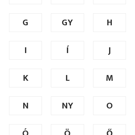
G
GY
H
I
Í
J
K
L
M
N
NY
O
Ó
Ö
Ő