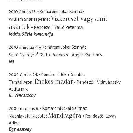
2010. április 16.
Komáromi Jókai Színház
Vízkereszt vagy amit
William Shakespeare
akartok
Rendező
Valló Péter
m.v.
Mária
Olivia komornája
2010. március 4.
Komáromi Jókai Színház
Prah
Spiró György
Rendező
Anger Zsolt
m.v.
Nő
2009. április 24.
Komáromi Jókai Színház
Énekes madár
Tamási Áron
Rendező
Vidnyánszky
Attila
m.v.
III. Vénasszony
2009. március 6.
Komáromi Jókai Színház
Mandragóra
Machiavelli Niccoló
Rendező
Lévay
Adina
Egy asszony