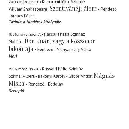
2003. március 31.
Komáromi Jókai Színház
Szentivánéji álom
William Shakespeare
Rendező
Forgács Péter
Titánia
a tündérek királynője
1996. november 7.
Kassai Thália Színház
Don Juan, vagy a kőszobor
Molière
lakomája
Rendező
Vidnyánszky Attila
Mari
1996. március 28.
Kassai Thália Színház
Mágnás
Szirmai Albert - Bakonyi Károly - Gábor Andor
Miska
Rendező
Bodolay
Szereplő