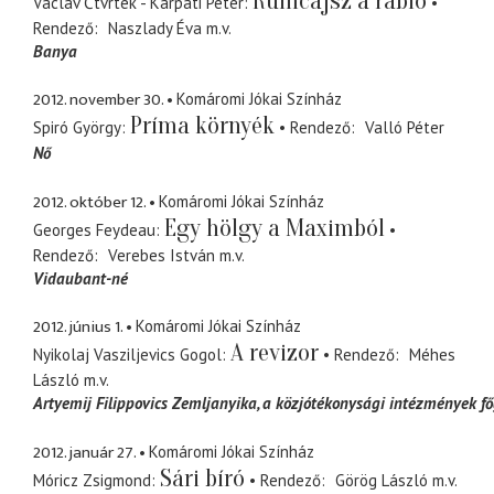
Rumcájsz a rabló
Václav Čtvrtek - Kárpáti Péter
Rendező
Naszlady Éva
m.v.
Banya
2012. november 30.
Komáromi Jókai Színház
Príma környék
Spiró György
Rendező
Valló Péter
Nő
2012. október 12.
Komáromi Jókai Színház
Egy hölgy a Maximból
Georges Feydeau
Rendező
Verebes István
m.v.
Vidaubant-né
2012. június 1.
Komáromi Jókai Színház
A revizor
Nyikolaj Vasziljevics Gogol
Rendező
Méhes
László
m.v.
Artyemij Filippovics Zemljanyika
a közjótékonysági intézmények f
2012. január 27.
Komáromi Jókai Színház
Sári bíró
Móricz Zsigmond
Rendező
Görög László
m.v.