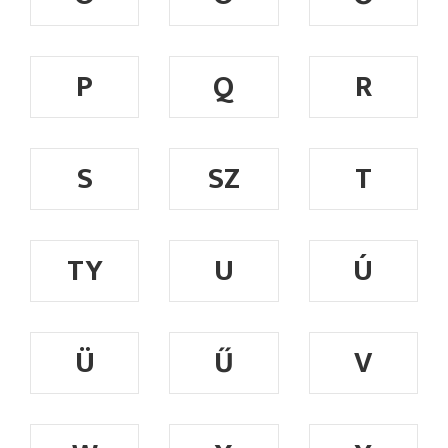
P
Q
R
S
SZ
T
TY
U
Ú
Ü
Ű
V