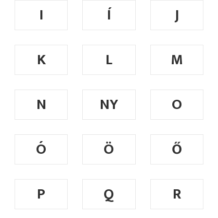
I
Í
J
K
L
M
N
NY
O
Ó
Ö
Ő
P
Q
R