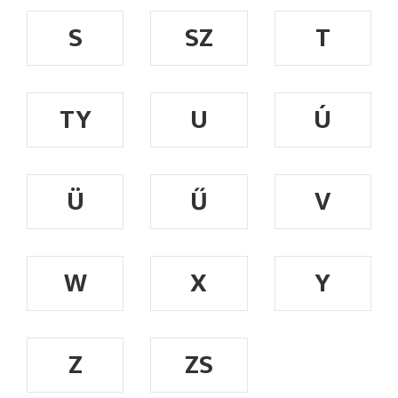
S
SZ
T
TY
U
Ú
Ü
Ű
V
W
X
Y
Z
ZS