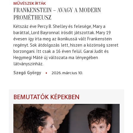
MŰVÉSZEK ÍRTÁK
FRANKENSTEIN – AVAGY A MODERN
PROMÉTHEUSZ
Kétszáz éve Percy B. Shelley és felesége, Mary a
baráttal, Lord Bayronnal írósdit játszottak. Mary 19
évesen így írta meg az ikonikussá vált Frankenstein
regényt. Sok átdolgozás lett, hiszen a közönség szeret
borzongani. Itt csak a 16 éven felül. Garai Judit és
Hegymegi Máté új változata ma lényegében
látványszínház.
2026. március 10.
Szegő György
BEMUTATÓK KÉPEKBEN