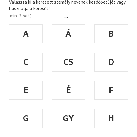
Válassza ki a keresett személy nevének kezdőbetűjét vagy
használja a keresőt!
A
Á
B
C
CS
D
E
É
F
G
GY
H