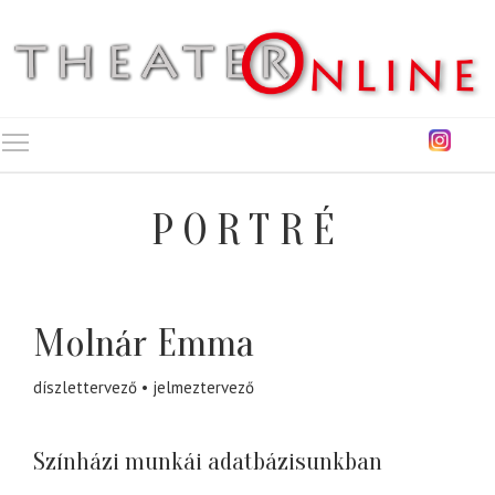
Toggle main menu visibility
PORTRÉ
Molnár Emma
díszlettervező
jelmeztervező
Színházi munkái adatbázisunkban