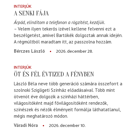
INTERJÚK
A SENKI FÁJA
Árpád, elindítom a telefonon a rögzítést, kezdjük.
– Velem ilyen tekerős izével kellene felvenni ezt a
beszélgetést, amivel Bartókék dolgoztak annak idején.
A régmúltból maradtam itt, az passzolna hozzám.
2026. december 28.
Bérczes László
INTERJÚK
ÖT ÉS FÉL ÉVTIZED A FÉNYBEN
László Béla neve több generáció számára összeforrt a
szolnoki Szigligeti Színház előadásaival. Több mint
ötvenöt éve dolgozik a színházi háttérben,
világosítóként majd fővilágosítóként rendezők,
színészek és nézők élményeit formálja láthatatlanul,
mégis meghatározó módon.
2026. december 10.
Váradi Nóra