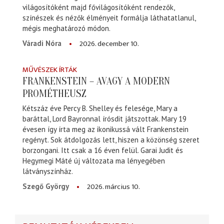
világosítóként majd fővilágosítóként rendezők,
színészek és nézők élményeit formálja láthatatlanul,
mégis meghatározó módon.
2026. december 10.
Váradi Nóra
MŰVÉSZEK ÍRTÁK
FRANKENSTEIN – AVAGY A MODERN
PROMÉTHEUSZ
Kétszáz éve Percy B. Shelley és felesége, Mary a
baráttal, Lord Bayronnal írósdit játszottak. Mary 19
évesen így írta meg az ikonikussá vált Frankenstein
regényt. Sok átdolgozás lett, hiszen a közönség szeret
borzongani. Itt csak a 16 éven felül. Garai Judit és
Hegymegi Máté új változata ma lényegében
látványszínház.
2026. március 10.
Szegő György