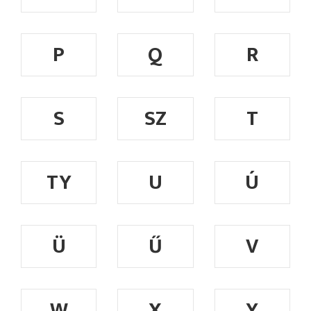
P
Q
R
S
SZ
T
TY
U
Ú
Ü
Ű
V
W
X
Y