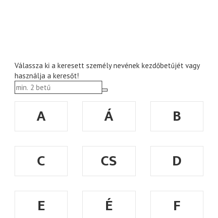
Válassza ki a keresett személy nevének kezdőbetűjét vagy
használja a keresőt!
A
Á
B
C
CS
D
E
É
F