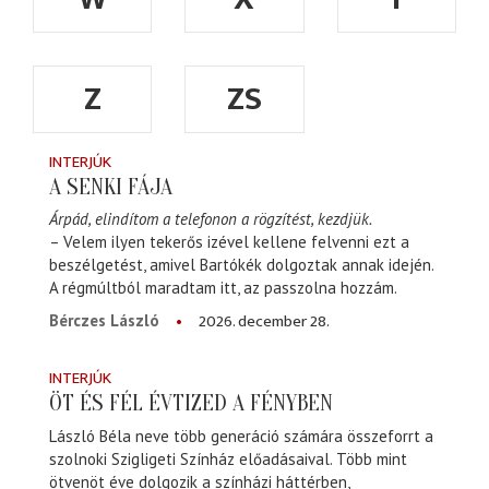
Z
ZS
INTERJÚK
A SENKI FÁJA
Árpád, elindítom a telefonon a rögzítést, kezdjük.
– Velem ilyen tekerős izével kellene felvenni ezt a
beszélgetést, amivel Bartókék dolgoztak annak idején.
A régmúltból maradtam itt, az passzolna hozzám.
2026. december 28.
Bérczes László
INTERJÚK
ÖT ÉS FÉL ÉVTIZED A FÉNYBEN
László Béla neve több generáció számára összeforrt a
szolnoki Szigligeti Színház előadásaival. Több mint
ötvenöt éve dolgozik a színházi háttérben,