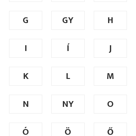
G
GY
H
I
Í
J
K
L
M
N
NY
O
Ó
Ö
Ő