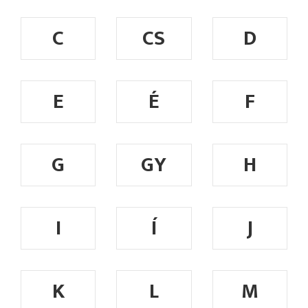
C
CS
D
E
É
F
G
GY
H
I
Í
J
K
L
M