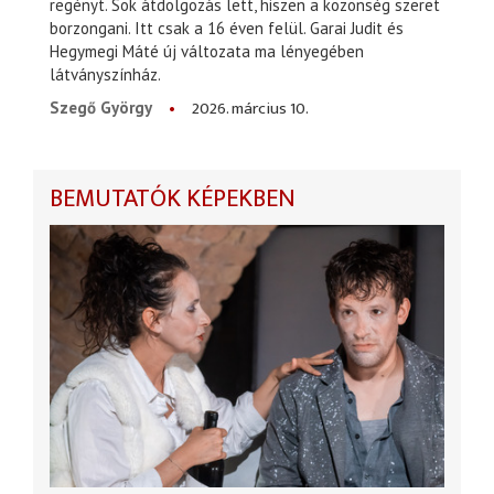
regényt. Sok átdolgozás lett, hiszen a közönség szeret
borzongani. Itt csak a 16 éven felül. Garai Judit és
Hegymegi Máté új változata ma lényegében
látványszínház.
2026. március 10.
Szegő György
BEMUTATÓK KÉPEKBEN