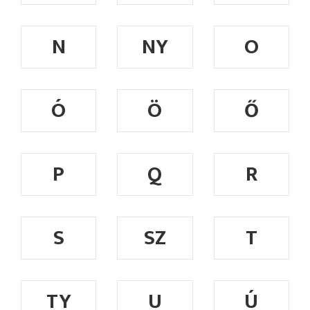
N
NY
O
Ó
Ö
Ő
P
Q
R
S
SZ
T
TY
U
Ú