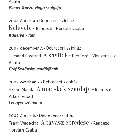
Attila
Pomet Trpeza
Hugo szolgája
2008. április 4.
Debreceni színház
Kalevala
Rendező
Horváth Csaba
Kullervó
Kés
2007. december 7.
Debreceni színház
A sasfiók
Edmond Rostand
Rendező
Vidnyánszky
Attila
Gróf Sedlinsky
rendőrfőnök
2007. október 5.
Debreceni színház
A macskák szerdája
Szabó Magda
Rendező
Árkosi Árpád
Lengyel szénior úr
2007. április 6.
Debreceni színház
A tavasz ébredése
Frank Wedekind
Rendező
Horváth Csaba