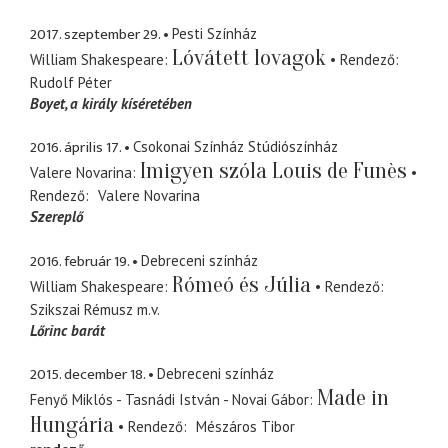
2017. szeptember 29.
Pesti Színház
Lóvátett lovagok
William Shakespeare
Rendező
Rudolf Péter
Boyet
a király kíséretében
2016. április 17.
Csokonai Színház Stúdiószínház
Imigyen szóla Louis de Funès
Valere Novarina
Rendező
Valere Novarina
Szereplő
2016. február 19.
Debreceni színház
Rómeó és Júlia
William Shakespeare
Rendező
Szikszai Rémusz
m.v.
Lőrinc barát
2015. december 18.
Debreceni színház
Made in
Fenyő Miklós - Tasnádi István - Novai Gábor
Hungária
Rendező
Mészáros Tibor