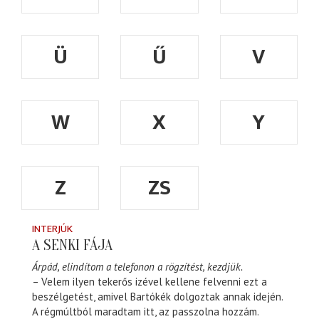
Ü
Ű
V
W
X
Y
Z
ZS
INTERJÚK
A SENKI FÁJA
Árpád, elindítom a telefonon a rögzítést, kezdjük.
– Velem ilyen tekerős izével kellene felvenni ezt a
beszélgetést, amivel Bartókék dolgoztak annak idején.
A régmúltból maradtam itt, az passzolna hozzám.