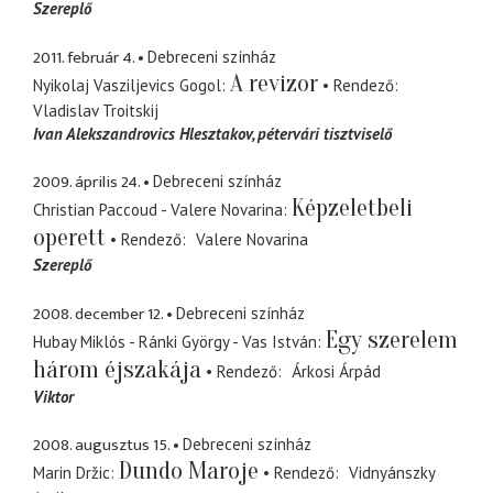
Szereplő
2011. február 4.
Debreceni színház
A revizor
Nyikolaj Vasziljevics Gogol
Rendező
Vladislav Troitskij
Ivan Alekszandrovics Hlesztakov
pétervári tisztviselő
2009. április 24.
Debreceni színház
Képzeletbeli
Christian Paccoud - Valere Novarina
operett
Rendező
Valere Novarina
Szereplő
2008. december 12.
Debreceni színház
Egy szerelem
Hubay Miklós - Ránki György - Vas István
három éjszakája
Rendező
Árkosi Árpád
Viktor
2008. augusztus 15.
Debreceni színház
Dundo Maroje
Marin Držic
Rendező
Vidnyánszky