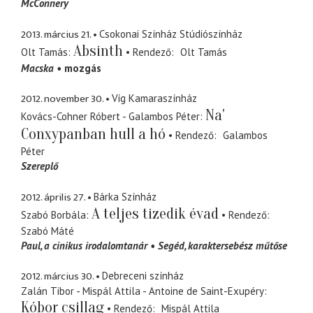
McConnery
2013. március 21.
Csokonai Színház Stúdiószínház
Absinth
Olt Tamás
Rendező
Olt Tamás
Macska
mozgás
2012. november 30.
Víg Kamaraszínház
Na'
Kovács-Cohner Róbert - Galambos Péter
Conxypanban hull a hó
Rendező
Galambos
Péter
Szereplő
2012. április 27.
Bárka Színház
A teljes tizedik évad
Szabó Borbála
Rendező
Szabó Máté
Paul
a cinikus irodalomtanár
Segéd
karaktersebész műtőse
2012. március 30.
Debreceni színház
Zalán Tibor - Mispál Attila - Antoine de Saint-Exupéry
Kóbor csillag
Rendező
Mispál Attila