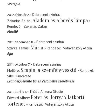
Szereplő
2012. február 2.
Debreceni színház
Aladdin és a bűvös lámpa
Zakariás Zalán
Rendező
Zakariás Zalán
Mesélő
2011. december 11.
Debreceni színház
Mária
Szarka Tamás
Rendező
Vidnyánszky Attila
Ego
2011. október 7.
Debreceni színház
Scapin, a szemfényvesztő
Molière
Rendező
Silviu Purcărete
Leander
Géronte fia és Zerbinette szerelmese
2011. április 1.
Thália Arizona Studió
Peter és Jerry/Állatkerti
Edward Albee
történet
Rendező
Vidnyánszky Attila