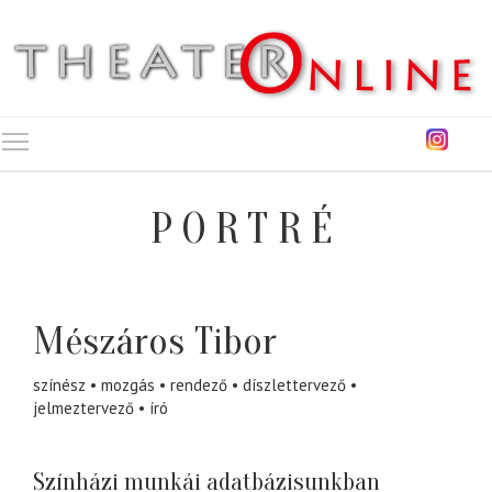
Toggle main menu visibility
PORTRÉ
Mészáros Tibor
színész
mozgás
rendező
díszlettervező
jelmeztervező
író
Színházi munkái adatbázisunkban