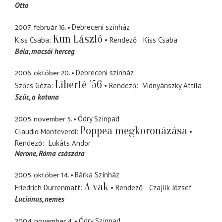
Otto
2007. február 16.
Debreceni színház
Kun László
Kiss Csaba
Rendező
Kiss Csaba
Béla
macsói herceg
2006. október 20.
Debreceni színház
Liberté ’56
Szőcs Géza
Rendező
Vidnyánszky Attila
Szűc
a katona
2005. november 5.
Ódry Színpad
Poppea megkoronázása
Claudio Monteverdi
Rendező
Lukáts Andor
Nerone
Róma császára
2005. október 14.
Bárka Színház
A vak
Friedrich Dürrenmatt
Rendező
Czajlik József
Lucianus
nemes
2004. november 4.
Ódry Színpad