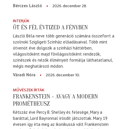
2026. december 28.
Bérczes László
INTERJÚK
ÖT ÉS FÉL ÉVTIZED A FÉNYBEN
László Béla neve több generáció számára összeforrt a
szolnoki Szigligeti Színház előadásaival. Több mint
ötvenöt éve dolgozik a színházi háttérben,
világosítóként majd fővilágosítóként rendezők,
színészek és nézők élményeit formálja láthatatlanul,
mégis meghatározó módon.
2026. december 10.
Váradi Nóra
MŰVÉSZEK ÍRTÁK
FRANKENSTEIN – AVAGY A MODERN
PROMÉTHEUSZ
Kétszáz éve Percy B. Shelley és felesége, Mary a
baráttal, Lord Bayronnal írósdit játszottak. Mary 19
évesen így írta meg az ikonikussá vált Frankenstein