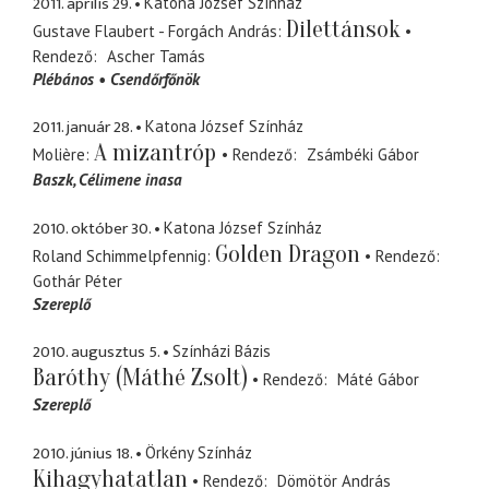
2011. április 29.
Katona József Színház
Dilettánsok
Gustave Flaubert - Forgách András
Rendező
Ascher Tamás
Plébános
Csendőrfőnök
2011. január 28.
Katona József Színház
A mizantróp
Molière
Rendező
Zsámbéki Gábor
Baszk
Célimene inasa
2010. október 30.
Katona József Színház
Golden Dragon
Roland Schimmelpfennig
Rendező
Gothár Péter
Szereplő
2010. augusztus 5.
Színházi Bázis
Baróthy (Máthé Zsolt)
Rendező
Máté Gábor
Szereplő
2010. június 18.
Örkény Színház
Kihagyhatatlan
Rendező
Dömötör András