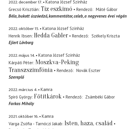
2022. december 17.
Katona József Színház
Tíz eszkimó
Grecsó Krisztián
Rendező
Máté Gábor
Béla
bukott úszóedző, kommentátor, celeb, a negyvenes évei végén
2022. október 15.
Katona József Színház
Hedda Gabler
Henrik Ibsen
Rendező
Székely Kriszta
Ejlert Lövborg
2022. május 14.
Katona József Színház
Moszkva-Peking
Kárpáti Péter
Transzszimfónia
Rendező
Novák Eszter
Szereplő
2022. március 4.
Kamra
Főtitkárok
Spiró György
Rendező
Zsámbéki Gábor
Farkas Mihály
2021. október 16.
Kamra
Isten, haza, család
Varga Zsófia - Tarnóczi Jakab