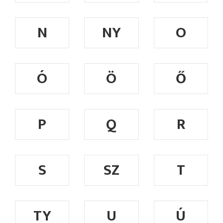
N
NY
O
Ó
Ö
Ő
P
Q
R
S
SZ
T
TY
U
Ú