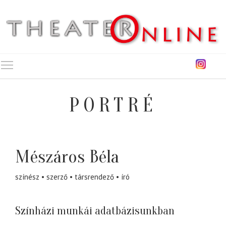
Toggle main menu visibility
PORTRÉ
Mészáros Béla
színész
szerző
társrendező
író
Színházi munkái adatbázisunkban