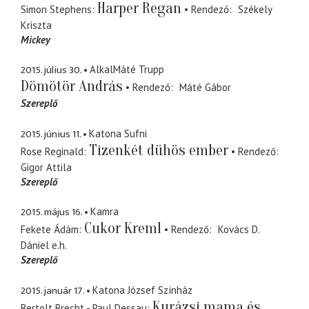
Harper Regan
Simon Stephens
Rendező
Székely
Kriszta
Mickey
2015. július 30.
AlkalMáté Trupp
Dömötör András
Rendező
Máté Gábor
Szereplő
2015. június 11.
Katona Sufni
Tizenkét dühös ember
Rose Reginald
Rendező
Gigor Attila
Szereplő
2015. május 16.
Kamra
Cukor Kreml
Fekete Ádám
Rendező
Kovács D.
Dániel
e.h.
Szereplő
2015. január 17.
Katona József Színház
Kurázsi mama és
Bertolt Brecht - Paul Dessau