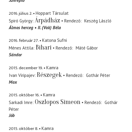
Szereplő
2016. július 2.
Hoppart Társulat
Árpádház
Spiró György
Rendező
Keszég László
Álmos herceg
II. (Vak) Béla
2016. február 27.
Katona Sufni
Bihari
Ménes Attila
Rendező
Máté Gábor
Sándor
2015. december 19.
Kamra
Részegek
Ivan Viripajev
Rendező
Gothár Péter
Max
2015. október 16.
Kamra
Oszlopos Simeon
Sarkadi Imre
Rendező
Gothár
Péter
Jób
2015. október 8.
Kamra