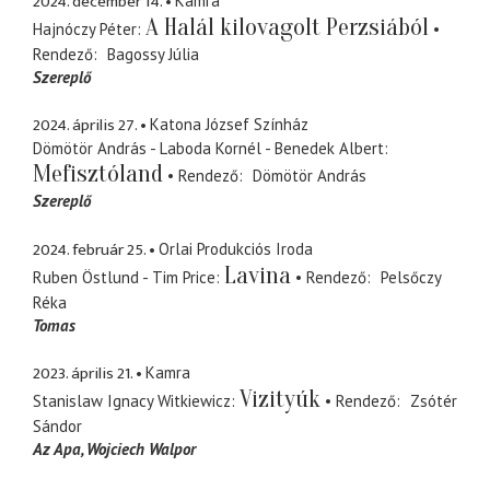
2024. december 14.
Kamra
A Halál kilovagolt Perzsiából
Hajnóczy Péter
Rendező
Bagossy Júlia
Szereplő
2024. április 27.
Katona József Színház
Dömötör András - Laboda Kornél - Benedek Albert
Mefisztóland
Rendező
Dömötör András
Szereplő
2024. február 25.
Orlai Produkciós Iroda
Lavina
Ruben Östlund - Tim Price
Rendező
Pelsőczy
Réka
Tomas
2023. április 21.
Kamra
Vizityúk
Stanislaw Ignacy Witkiewicz
Rendező
Zsótér
Sándor
Az Apa, Wojciech Walpor