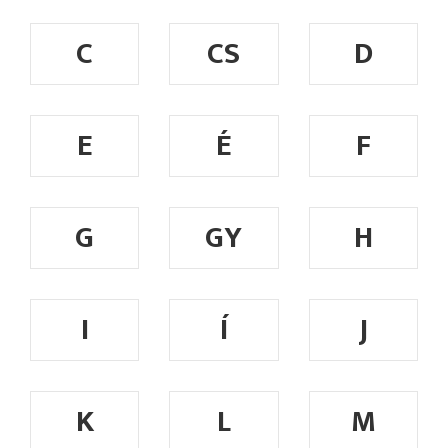
C
CS
D
E
É
F
G
GY
H
I
Í
J
K
L
M