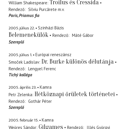
Troilus és Cressida
William Shakespeare
Rendező
Silviu Purcărete
m.v.
Paris
Priamus fia
2005. július 22.
Színházi Bázis
Belemenekülők
Rendező
Máté Gábor
Szereplő
2005. július 1.
Európai reneszánsz
Dr. Burke különös délutánja
Smoček Ladislav
Rendező
Lengyel Ferenc
Tichý kolléga
2005. április 23.
Kamra
Hétköznapi őrületek történetei
Petr Zelenka
Rendező
Gothár Péter
Szereplő
2005. február 15.
Kamra
Gilgames
Weöres Sándor
Rendező
Illés Györgyi