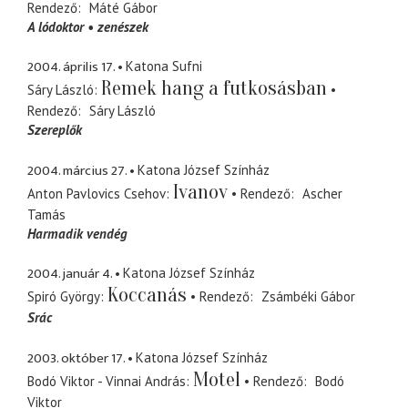
Rendező
Máté Gábor
A lódoktor
zenészek
2004. április 17.
Katona Sufni
Remek hang a futkosásban
Sáry László
Rendező
Sáry László
Szereplők
2004. március 27.
Katona József Színház
Ivanov
Anton Pavlovics Csehov
Rendező
Ascher
Tamás
Harmadik vendég
2004. január 4.
Katona József Színház
Koccanás
Spiró György
Rendező
Zsámbéki Gábor
Srác
2003. október 17.
Katona József Színház
Motel
Bodó Viktor - Vinnai András
Rendező
Bodó
Viktor