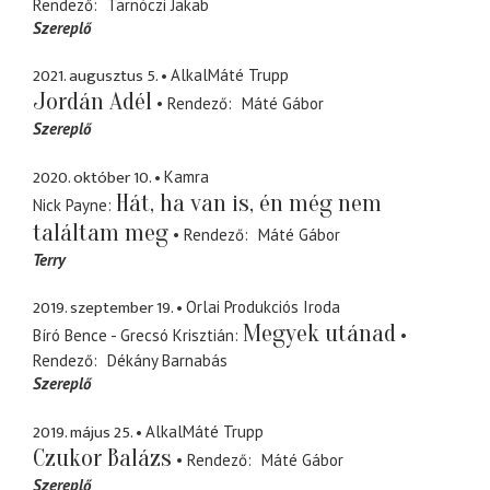
Rendező
Tarnóczi Jakab
Szereplő
2021. augusztus 5.
AlkalMáté Trupp
Jordán Adél
Rendező
Máté Gábor
Szereplő
2020. október 10.
Kamra
Hát, ha van is, én még nem
Nick Payne
találtam meg
Rendező
Máté Gábor
Terry
2019. szeptember 19.
Orlai Produkciós Iroda
Megyek utánad
Bíró Bence - Grecsó Krisztián
Rendező
Dékány Barnabás
Szereplő
2019. május 25.
AlkalMáté Trupp
Czukor Balázs
Rendező
Máté Gábor
Szereplő