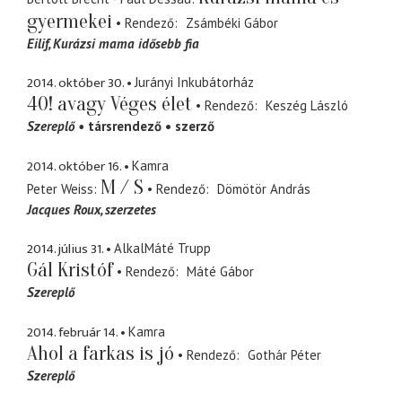
gyermekei
Rendező
Zsámbéki Gábor
Eilif
Kurázsi mama idősebb fia
2014. október 30.
Jurányi Inkubátorház
40! avagy Véges élet
Rendező
Keszég László
Szereplő
társrendező
szerző
2014. október 16.
Kamra
M / S
Peter Weiss
Rendező
Dömötör András
Jacques Roux
szerzetes
2014. július 31.
AlkalMáté Trupp
Gál Kristóf
Rendező
Máté Gábor
Szereplő
2014. február 14.
Kamra
Ahol a farkas is jó
Rendező
Gothár Péter
Szereplő