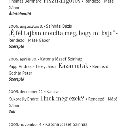
Pisztrángötös
Thomas Bernhard
Rendező
Máté
Gábor
Állatidomító
2006. augusztus 3.
Színházi Bázis
„Éjfél tájban mondta meg, hogy mi baja”
Rendező
Máté Gábor
Szereplő
2006. április 30.
Katona József Színház
Kazamaták
Papp András - Térey János
Rendező
Gothár Péter
Szereplő
2005. december 22.
Kamra
Élnek még ezek?
Kukorelly Endre
Rendező
Máté
Gábor
Zoli
2005. november 4.
Katona József Színház