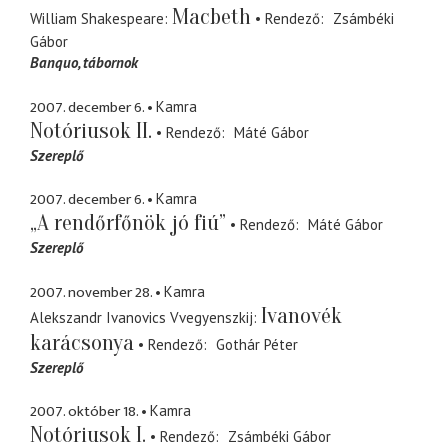
Macbeth
William Shakespeare
Rendező
Zsámbéki
Gábor
Banquo
tábornok
2007. december 6.
Kamra
Notóriusok II.
Rendező
Máté Gábor
Szereplő
2007. december 6.
Kamra
„A rendőrfőnök jó fiú”
Rendező
Máté Gábor
Szereplő
2007. november 28.
Kamra
Ivanovék
Alekszandr Ivanovics Vvegyenszkij
karácsonya
Rendező
Gothár Péter
Szereplő
2007. október 18.
Kamra
Notóriusok I.
Rendező
Zsámbéki Gábor