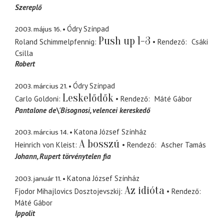
Szereplő
2003. május 16.
Ódry Színpad
Push up 1-3
Roland Schimmelpfennig
Rendező
Csáki
Csilla
Robert
2003. március 21.
Ódry Színpad
Leskelődők
Carlo Goldoni
Rendező
Máté Gábor
Pantalone de\'Bisognosi
velencei kereskedő
2003. március 14.
Katona József Színház
A bosszú
Heinrich von Kleist
Rendező
Ascher Tamás
Johann
Rupert törvénytelen fia
2003. január 11.
Katona József Színház
Az idióta
Fjodor Mihajlovics Dosztojevszkij
Rendező
Máté Gábor
Ippolit