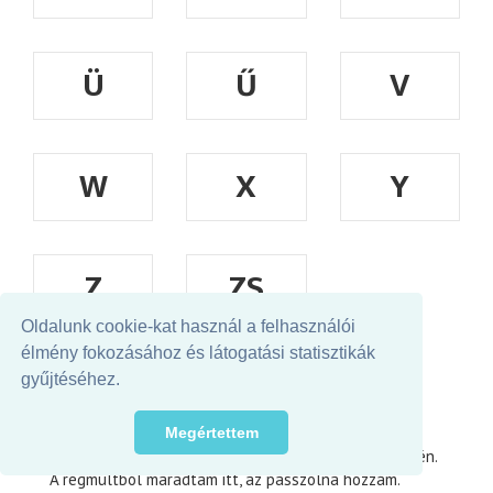
Ü
Ű
V
W
X
Y
Z
ZS
Oldalunk cookie-kat használ a felhasználói
INTERJÚK
élmény fokozásához és látogatási statisztikák
A SENKI FÁJA
gyűjtéséhez.
Árpád, elindítom a telefonon a rögzítést, kezdjük.
– Velem ilyen tekerős izével kellene felvenni ezt a
Megértettem
beszélgetést, amivel Bartókék dolgoztak annak idején.
A régmúltból maradtam itt, az passzolna hozzám.