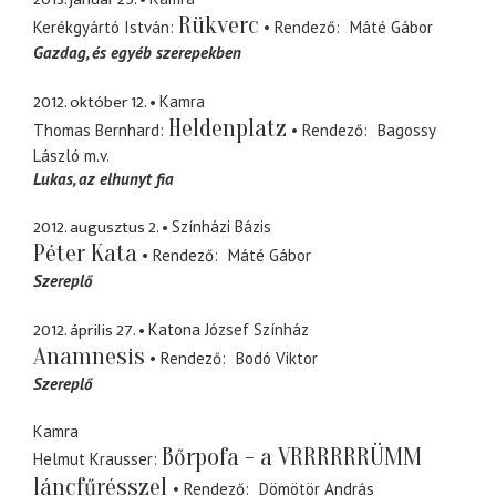
Rükverc
Kerékgyártó István
Rendező
Máté Gábor
Gazdag
és egyéb szerepekben
2012. október 12.
Kamra
Heldenplatz
Thomas Bernhard
Rendező
Bagossy
László
m.v.
Lukas
az elhunyt fia
2012. augusztus 2.
Színházi Bázis
Péter Kata
Rendező
Máté Gábor
Szereplő
2012. április 27.
Katona József Színház
Anamnesis
Rendező
Bodó Viktor
Szereplő
Kamra
Bőrpofa - a VRRRRRRÜMM
Helmut Krausser
láncfűrésszel
Rendező
Dömötör András