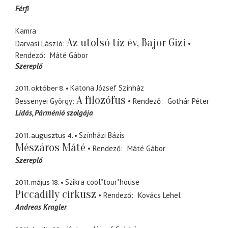
Férfi
Kamra
Az utolsó tíz év, Bajor Gizi
Darvasi László
Rendező
Máté Gábor
Szereplő
2011. október 8.
Katona József Színház
A filozófus
Bessenyei György
Rendező
Gothár Péter
Lidás
Párménió szolgája
2011. augusztus 4.
Színházi Bázis
Mészáros Máté
Rendező
Máté Gábor
Szereplő
2011. május 18.
Szikra cool*tour*house
Piccadilly cirkusz
Rendező
Kovács Lehel
Andreas Kragler