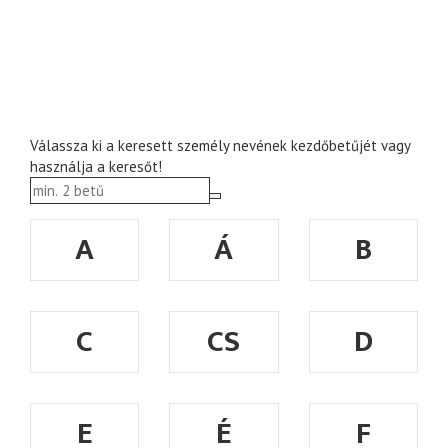
Válassza ki a keresett személy nevének kezdőbetűjét vagy
használja a keresőt!
A
Á
B
C
CS
D
E
É
F