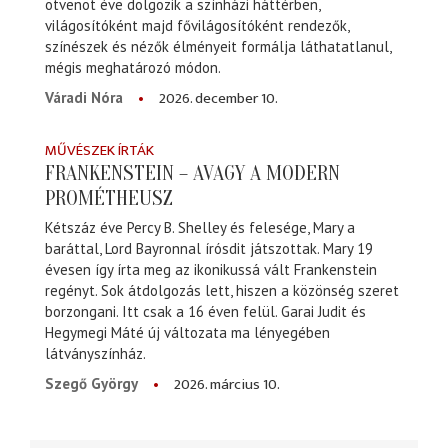
ötvenöt éve dolgozik a színházi háttérben,
világosítóként majd fővilágosítóként rendezők,
színészek és nézők élményeit formálja láthatatlanul,
mégis meghatározó módon.
2026. december 10.
Váradi Nóra
MŰVÉSZEK ÍRTÁK
FRANKENSTEIN – AVAGY A MODERN
PROMÉTHEUSZ
Kétszáz éve Percy B. Shelley és felesége, Mary a
baráttal, Lord Bayronnal írósdit játszottak. Mary 19
évesen így írta meg az ikonikussá vált Frankenstein
regényt. Sok átdolgozás lett, hiszen a közönség szeret
borzongani. Itt csak a 16 éven felül. Garai Judit és
Hegymegi Máté új változata ma lényegében
látványszínház.
2026. március 10.
Szegő György