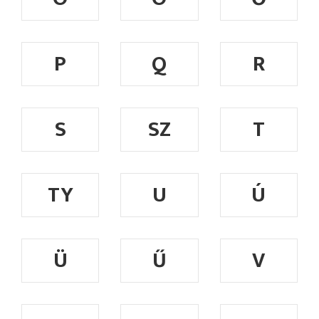
P
Q
R
S
SZ
T
TY
U
Ú
Ü
Ű
V