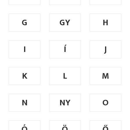
G
GY
H
I
Í
J
K
L
M
N
NY
O
Ó
Ö
Ő