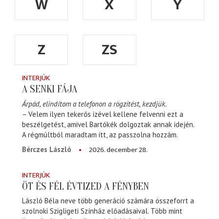
W
X
Y
Z
ZS
INTERJÚK
A SENKI FÁJA
Árpád, elindítom a telefonon a rögzítést, kezdjük.
– Velem ilyen tekerős izével kellene felvenni ezt a
beszélgetést, amivel Bartókék dolgoztak annak idején.
A régmúltból maradtam itt, az passzolna hozzám.
2026. december 28.
Bérczes László
INTERJÚK
ÖT ÉS FÉL ÉVTIZED A FÉNYBEN
László Béla neve több generáció számára összeforrt a
szolnoki Szigligeti Színház előadásaival. Több mint