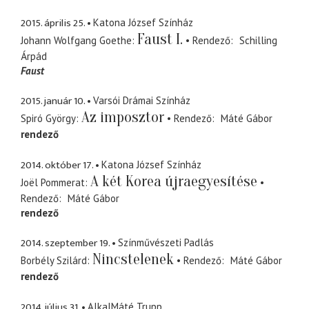
2015. április 25.
Katona József Színház
Faust I.
Johann Wolfgang Goethe
Rendező
Schilling
Árpád
Faust
2015. január 10.
Varsói Drámai Színház
Az imposztor
Spiró György
Rendező
Máté Gábor
rendező
2014. október 17.
Katona József Színház
A két Korea újraegyesítése
Joël Pommerat
Rendező
Máté Gábor
rendező
2014. szeptember 19.
Színművészeti Padlás
Nincstelenek
Borbély Szilárd
Rendező
Máté Gábor
rendező
2014. július 31.
AlkalMáté Trupp