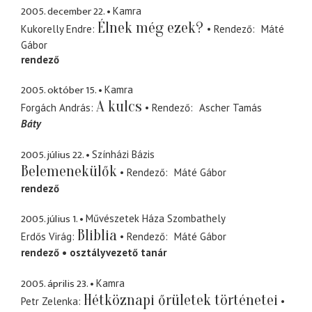
2005. december 22.
Kamra
Élnek még ezek?
Kukorelly Endre
Rendező
Máté
Gábor
rendező
2005. október 15.
Kamra
A kulcs
Forgách András
Rendező
Ascher Tamás
Báty
2005. július 22.
Színházi Bázis
Belemenekülők
Rendező
Máté Gábor
rendező
2005. július 1.
Művészetek Háza Szombathely
Bliblia
Erdős Virág
Rendező
Máté Gábor
rendező
osztályvezető tanár
2005. április 23.
Kamra
Hétköznapi őrületek történetei
Petr Zelenka