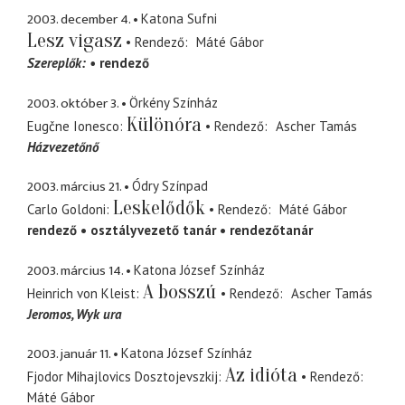
2003. december 4.
Katona Sufni
Lesz vigasz
Rendező
Máté Gábor
Szereplők:
rendező
2003. október 3.
Örkény Színház
Különóra
Eugčne Ionesco
Rendező
Ascher Tamás
Házvezetőnő
2003. március 21.
Ódry Színpad
Leskelődők
Carlo Goldoni
Rendező
Máté Gábor
rendező
osztályvezető tanár
rendezőtanár
2003. március 14.
Katona József Színház
A bosszú
Heinrich von Kleist
Rendező
Ascher Tamás
Jeromos
Wyk ura
2003. január 11.
Katona József Színház
Az idióta
Fjodor Mihajlovics Dosztojevszkij
Rendező
Máté Gábor