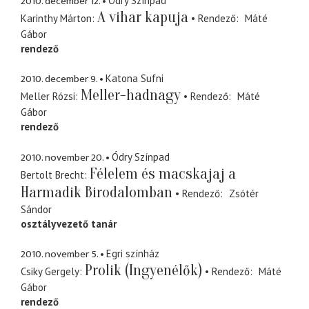
2010. december 12.
Ódry Színpad
A vihar kapuja
Karinthy Márton
Rendező
Máté
Gábor
rendező
2010. december 9.
Katona Sufni
Meller-hadnagy
Meller Rózsi
Rendező
Máté
Gábor
rendező
2010. november 20.
Ódry Színpad
Félelem és macskajaj a
Bertolt Brecht
Harmadik Birodalomban
Rendező
Zsótér
Sándor
osztályvezető tanár
2010. november 5.
Egri színház
Prolik (Ingyenélők)
Csiky Gergely
Rendező
Máté
Gábor
rendező