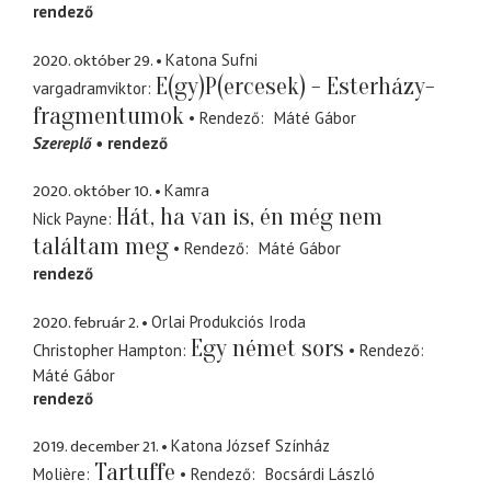
rendező
2020. október 29.
Katona Sufni
E(gy)P(ercesek) - Esterházy-
vargadramviktor
fragmentumok
Rendező
Máté Gábor
Szereplő
rendező
2020. október 10.
Kamra
Hát, ha van is, én még nem
Nick Payne
találtam meg
Rendező
Máté Gábor
rendező
2020. február 2.
Orlai Produkciós Iroda
Egy német sors
Christopher Hampton
Rendező
Máté Gábor
rendező
2019. december 21.
Katona József Színház
Tartuffe
Molière
Rendező
Bocsárdi László