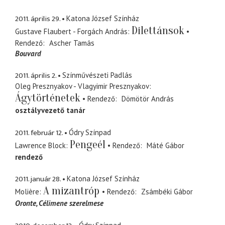
2011. április 29.
Katona József Színház
Dilettánsok
Gustave Flaubert - Forgách András
Rendező
Ascher Tamás
Bouvard
2011. április 2.
Színművészeti Padlás
Oleg Presznyakov - Vlagyimir Presznyakov
Ágytörténetek
Rendező
Dömötör András
osztályvezető tanár
2011. február 12.
Ódry Színpad
Pengeél
Lawrence Block
Rendező
Máté Gábor
rendező
2011. január 28.
Katona József Színház
A mizantróp
Molière
Rendező
Zsámbéki Gábor
Oronte
Célimene szerelmese