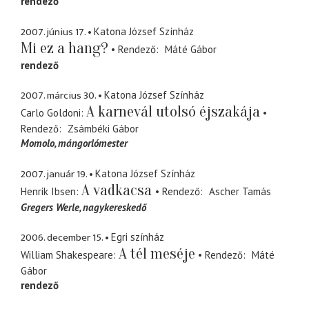
rendező
2007. június 17.
Katona József Színház
Mi ez a hang?
Rendező
Máté Gábor
rendező
2007. március 30.
Katona József Színház
A karnevál utolsó éjszakája
Carlo Goldoni
Rendező
Zsámbéki Gábor
Momolo
mángorlómester
2007. január 19.
Katona József Színház
A vadkacsa
Henrik Ibsen
Rendező
Ascher Tamás
Gregers Werle
nagykereskedő
2006. december 15.
Egri színház
A tél meséje
William Shakespeare
Rendező
Máté
Gábor
rendező