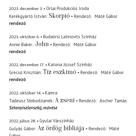
2023. december 3.
Orlai Produkciós Iroda
Skorpió
Kerékgyártó István
Rendező
Máté Gábor
rendező
2023. október 6.
Budaörsi Latinovits Színház
John
Annie Baker
Rendező
Máté Gábor
rendező
2022. december 17.
Katona József Színház
Tíz eszkimó
Grecsó Krisztián
Rendező
Máté Gábor
rendező
2022. október 14.
Kamra
A zseni
Tadeusz Słobodzianek
Rendező
Ascher Tamás
Sztanyiszlavszkij
művész
2022. július 28.
Gyulai Várszínház
Az ördög bibliája
Gulyás Gábor
Rendező
Máté
Gábor