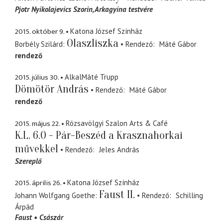
Pjotr Nyikolajevics Szorin
Arkagyina testvére
2015. október 9.
Katona József Színház
Olaszliszka
Borbély Szilárd
Rendező
Máté Gábor
rendező
2015. július 30.
AlkalMáté Trupp
Dömötör András
Rendező
Máté Gábor
rendező
2015. május 22.
Rózsavölgyi Szalon Arts & Café
K.L. 6.0 - Pár-Beszéd a Krasznahorkai
művekkel
Rendező
Jeles András
Szereplő
2015. április 26.
Katona József Színház
Faust II.
Johann Wolfgang Goethe
Rendező
Schilling
Árpád
Faust
Császár