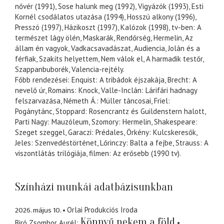
nővér (1991), Sose halunk meg (1992), Vigyázók (1993), Esti
Kornél csodálatos utazása (1994), Hosszú alkony (1996),
Presszó (1997), Házikoszt (1997), Kalózok (1998), tv-ben: A
természet lágy ölén, Maskarák, Rendőrség, Hermelin, Az
állam én vagyok, Vadkacsavadászat, Audiencia, Jolán és a
férfiak, Szakíts helyettem, Nem válok el, A harmadik testőr,
Szappanbuborék, Valencia-rejtély.
Főbb rendezései: Enquist: A tribádok éjszakája, Brecht: A
nevelő úr, Romains: Knock, Valle-Inclán: Lárifári hadnagy
felszarvazása, Németh Á.: Müller táncosai, Friel:
Pogánytánc, Stoppard: Rosencrantz és Guildenstern halott,
Parti Nagy: Mauzóleum, Szomory: Hermelin, Shakespeare:
Szeget szeggel, Garaczi: Prédales, Örkény: Kulcskeresők,
Jeles: Szenvedéstörténet, Lőrinczy: Balta a fejbe, Strauss: A
viszontlátás trilógiája, filmen: Az erősebb (1990 tv).
Színházi munkái adatbázisunkban
2026. május 10.
Orlai Produkciós Iroda
Könnyű nekem a föld
Biró Zsombor Aurél