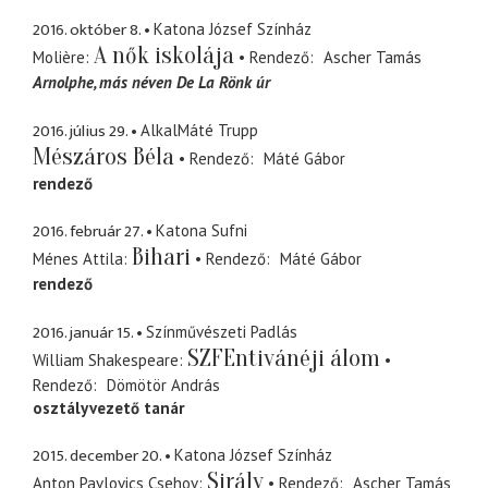
2016. október 8.
Katona József Színház
A nők iskolája
Molière
Rendező
Ascher Tamás
Arnolphe
más néven De La Rönk úr
2016. július 29.
AlkalMáté Trupp
Mészáros Béla
Rendező
Máté Gábor
rendező
2016. február 27.
Katona Sufni
Bihari
Ménes Attila
Rendező
Máté Gábor
rendező
2016. január 15.
Színművészeti Padlás
SZFEntivánéji álom
William Shakespeare
Rendező
Dömötör András
osztályvezető tanár
2015. december 20.
Katona József Színház
Sirály
Anton Pavlovics Csehov
Rendező
Ascher Tamás