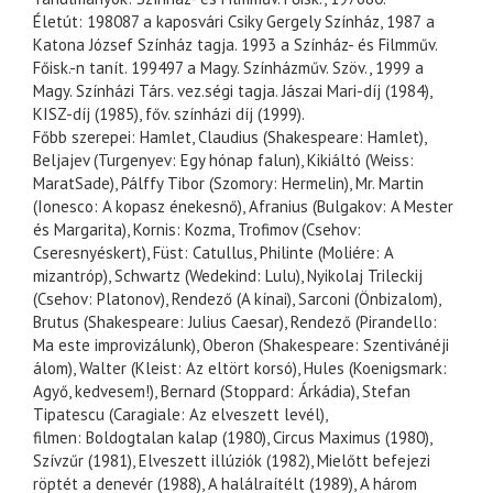
Életút: 198087 a kaposvári Csiky Gergely Színház, 1987 a
Katona József Színház tagja. 1993 a Színház- és Filmműv.
Főisk.-n tanít. 199497 a Magy. Színházműv. Szöv., 1999 a
Magy. Színházi Társ. vez.ségi tagja. Jászai Mari-díj (1984),
KISZ-díj (1985), főv. színházi díj (1999).
Főbb szerepei: Hamlet, Claudius (Shakespeare: Hamlet),
Beljajev (Turgenyev: Egy hónap falun), Kikiáltó (Weiss:
MaratSade), Pálffy Tibor (Szomory: Hermelin), Mr. Martin
(Ionesco: A kopasz énekesnő), Afranius (Bulgakov: A Mester
és Margarita), Kornis: Kozma, Trofimov (Csehov:
Cseresnyéskert), Füst: Catullus, Philinte (Moliére: A
mizantróp), Schwartz (Wedekind: Lulu), Nyikolaj Trileckij
(Csehov: Platonov), Rendező (A kínai), Sarconi (Önbizalom),
Brutus (Shakespeare: Julius Caesar), Rendező (Pirandello:
Ma este improvizálunk), Oberon (Shakespeare: Szentivánéji
álom), Walter (Kleist: Az eltört korsó), Hules (Koenigsmark:
Agyő, kedvesem!), Bernard (Stoppard: Árkádia), Stefan
Tipatescu (Caragiale: Az elveszett levél),
filmen: Boldogtalan kalap (1980), Circus Maximus (1980),
Szívzűr (1981), Elveszett illúziók (1982), Mielőtt befejezi
röptét a denevér (1988), A halálraítélt (1989), A három