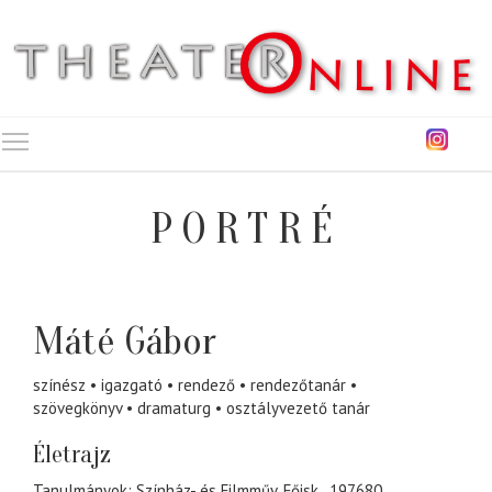
Toggle main menu visibility
PORTRÉ
Máté Gábor
színész
igazgató
rendező
rendezőtanár
szövegkönyv
dramaturg
osztályvezető tanár
Életrajz
Tanulmányok: Színház- és Filmműv. Főisk., 197680.