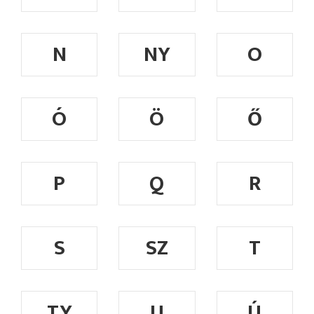
N
NY
O
Ó
Ö
Ő
P
Q
R
S
SZ
T
TY
U
Ú