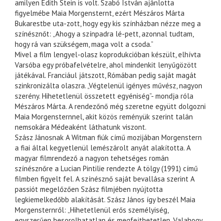
amilyen Edith Stein is volt. Szabó István ajánlotta
figyelmébe Maia Morgensternt, ezért Mészáros Márta
Bukarestbe uta-zott, hogy egy kis színházban nézze meg a
színésznőt: „Ahogy a színpadra lé-pett, azonnal tudtam,
hogy rá van szükségem, maga volt a csoda.”
Mivel a film lengyel-olasz koprodukcióban készült, elhívta
Varsóba egy próbafelvételre, ahol mindenkit lenyűgözött
játékával. Franciául játszott, Rómában pedig saját magát
szinkronizálta olaszra. „Végtelenül igényes művész, nagyon
szerény. Hihetetlenül összetett egyéniség”- mondja róla
Mészáros Márta. A rendezőnő még szeretne együtt dolgozni
Maia Morgensternnel, akit közös reményük szerint talán
nemsokára Médeaként láthatunk viszont.
Szász Jánosnak A Witman fiúk című mozijában Morgenstern
a fiai által kegyetlenül lemészárolt anyát alakította. A
magyar filmrendező a nagyon tehetséges román
színésznőre a Lucian Pintilie rendezte A tölgy (1991) című
filmben figyelt fel. A színésznő saját bevallása szerint A
passiót megelőzően Szász filmjében nyújtotta
legkiemelkedőbb alakítását. Szász János így beszél Maia
Morgensternről: „Hihetetlenül erős személyiség,
egyszerűen besorolhatatlan és megfejthetetlen. Valahogy