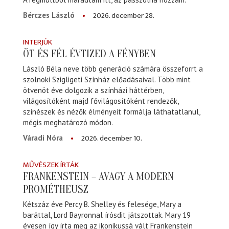
2026. december 28.
Bérczes László
INTERJÚK
ÖT ÉS FÉL ÉVTIZED A FÉNYBEN
László Béla neve több generáció számára összeforrt a
szolnoki Szigligeti Színház előadásaival. Több mint
ötvenöt éve dolgozik a színházi háttérben,
világosítóként majd fővilágosítóként rendezők,
színészek és nézők élményeit formálja láthatatlanul,
mégis meghatározó módon.
2026. december 10.
Váradi Nóra
MŰVÉSZEK ÍRTÁK
FRANKENSTEIN – AVAGY A MODERN
PROMÉTHEUSZ
Kétszáz éve Percy B. Shelley és felesége, Mary a
baráttal, Lord Bayronnal írósdit játszottak. Mary 19
évesen így írta meg az ikonikussá vált Frankenstein