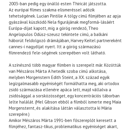
2003-ban pedig egy önálló esten Thiricát játszotta.
Az európai filmes szakma elismeréssel adózik
tehetségének. Lucian Pintilie A tölgy című filmjében az apja
gyászával küszködő Nela figurájának megformá-lásáért
Európa-díjat kapott, míg a görög rendező, Theo
Angelopulos Odüsz-szeusz tekintete című, a balkáni
háborút feldolgozó drámájában, Harvey Keitel partnereként
cannes-i nagydíjat nyert. Itt a görög származású
filmrendező fele-ségének szerepében volt látható.
A színésznő több magyar filmben is szerepelt már. Közöttük
van Mészáros Márta A hetedik szoba című alkotása,
melyben Morgenstern Edith Steint, a XX. század egyik
legizgalmasabb egyéniségét formálhatta meg, aki ortodox
zsidó származása ellenére apáca lett, majd vállalva a
zsidósággal a sorsközösséget, egy koncentrációs táborban
lelte halálát. (Mel Gibson ebből a filmből ismerte meg Maia
Morgensternt, és alakítása láttán választotta ki Mária
szerepére.)
Amikor Mészáros Márta 1991-ben főszereplőt keresett a
filmjéhez, fantasz-tikus, problematikus egyéniséget akart,