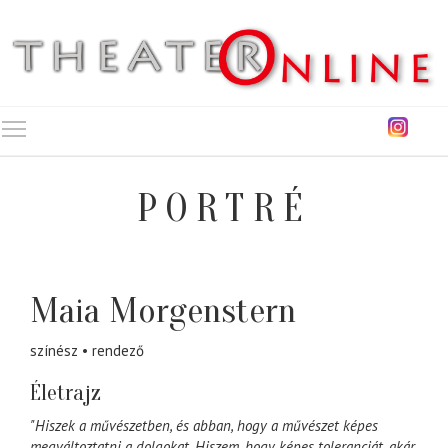
Toggle main menu visibility
PORTRÉ
Maia Morgenstern
színész
rendező
Életrajz
"Hiszek a művészetben, és abban, hogy a művészet képes
megváltoztatni a dolgokat. Hiszem, hogy képes toleranciát, akár