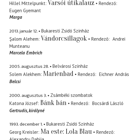
Varsói útikalauz
Hillel Mittelpunkt
Rendező
Eugen Gyemant
Marga
2013. január 12.
Bukaresti Zsidó Színház
Vándorcsillagok
Şalom Alehem
Rendező
Andrei
Munteanu
Marcela Embrich
2005. augusztus 28.
Belvárosi Színház
Marienbad
Solem Alekhem
Rendező
Eichner András
Belcsi
2000. augusztus 3.
Zsámbéki szombatok
Bánk bán
Katona József
Rendező
Bocsárdi László
Gertrudis
királyné
1993. december 1.
Bukaresti Zsidó Színház
Ma este: Lola Blau
Georg Kreisler
Rendező
Alexandru Dabija