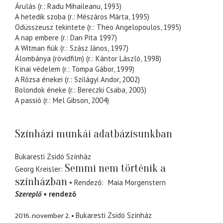
Árulás (r.: Radu Mihaileanu, 1993)
A hetedik szoba (r.: Mészáros Márta, 1995)
Odüsszeusz tekintete (r.: Theo Angelopoulos, 1995)
A nap embere (r.: Dan Pita 1997)
A Witman fiúk (r.: Szász János, 1997)
Álombánya (rövidfilm) (r.: Kántor László, 1998)
Kínai védelem (r.: Tompa Gábor, 1999)
A Rózsa énekei (r.: Szilágyi Andor, 2002)
Bolondok éneke (r.: Bereczki Csaba, 2003)
A passió (r.: Mel Gibson, 2004)
Színházi munkái adatbázisunkban
Bukaresti Zsidó Színház
Semmi nem történik a
Georg Kreisler
színházban
Rendező
Maia Morgenstern
Szereplő
rendező
2016. november 2.
Bukaresti Zsidó Színház