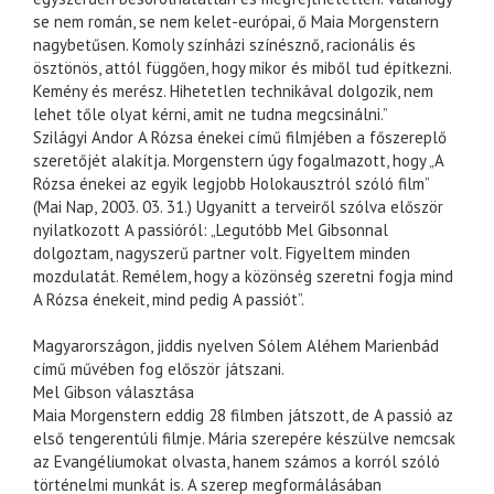
se nem román, se nem kelet-európai, ő Maia Morgenstern
nagybetűsen. Komoly színházi színésznő, racionális és
ösztönös, attól függően, hogy mikor és miből tud építkezni.
Kemény és merész. Hihetetlen technikával dolgozik, nem
lehet tőle olyat kérni, amit ne tudna megcsinálni.”
Szilágyi Andor A Rózsa énekei című filmjében a főszereplő
szeretőjét alakítja. Morgenstern úgy fogalmazott, hogy „A
Rózsa énekei az egyik legjobb Holokausztról szóló film”
(Mai Nap, 2003. 03. 31.) Ugyanitt a terveiről szólva először
nyilatkozott A passióról: „Legutóbb Mel Gibsonnal
dolgoztam, nagyszerű partner volt. Figyeltem minden
mozdulatát. Remélem, hogy a közönség szeretni fogja mind
A Rózsa énekeit, mind pedig A passiót”.
Magyarországon, jiddis nyelven Sólem Aléhem Marienbád
című művében fog először játszani.
Mel Gibson választása
Maia Morgenstern eddig 28 filmben játszott, de A passió az
első tengerentúli filmje. Mária szerepére készülve nemcsak
az Evangéliumokat olvasta, hanem számos a korról szóló
történelmi munkát is. A szerep megformálásában