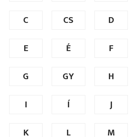
C
CS
D
E
É
F
G
GY
H
I
Í
J
K
L
M