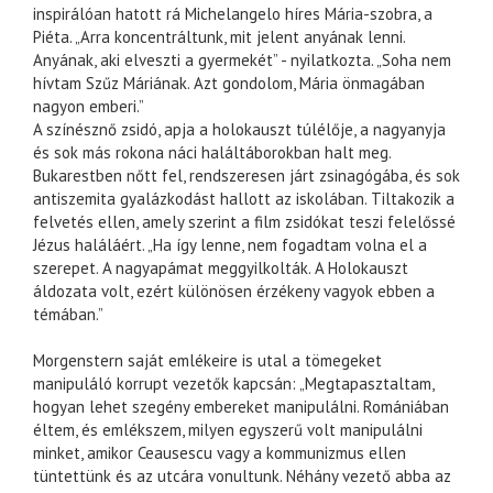
inspirálóan hatott rá Michelangelo híres Mária-szobra, a
Piéta. „Arra koncentráltunk, mit jelent anyának lenni.
Anyának, aki elveszti a gyermekét” - nyilatkozta. „Soha nem
hívtam Szűz Máriának. Azt gondolom, Mária önmagában
nagyon emberi.”
A színésznő zsidó, apja a holokauszt túlélője, a nagyanyja
és sok más rokona náci haláltáborokban halt meg.
Bukarestben nőtt fel, rendszeresen járt zsinagógába, és sok
antiszemita gyalázkodást hallott az iskolában. Tiltakozik a
felvetés ellen, amely szerint a film zsidókat teszi felelőssé
Jézus haláláért. „Ha így lenne, nem fogadtam volna el a
szerepet. A nagyapámat meggyilkolták. A Holokauszt
áldozata volt, ezért különösen érzékeny vagyok ebben a
témában.”
Morgenstern saját emlékeire is utal a tömegeket
manipuláló korrupt vezetők kapcsán: „Megtapasztaltam,
hogyan lehet szegény embereket manipulálni. Romániában
éltem, és emlékszem, milyen egyszerű volt manipulálni
minket, amikor Ceausescu vagy a kommunizmus ellen
tüntettünk és az utcára vonultunk. Néhány vezető abba az