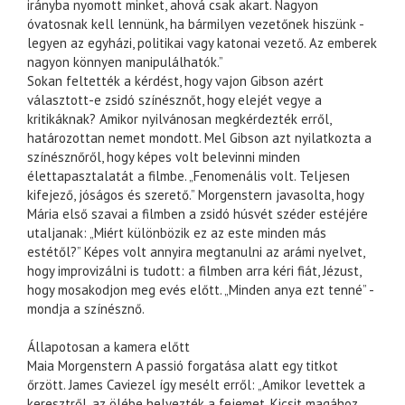
irányba nyomott minket, ahová csak akart. Nagyon
óvatosnak kell lennünk, ha bármilyen vezetőnek hiszünk -
legyen az egyházi, politikai vagy katonai vezető. Az emberek
nagyon könnyen manipulálhatók.”
Sokan feltették a kérdést, hogy vajon Gibson azért
választott-e zsidó színésznőt, hogy elejét vegye a
kritikáknak? Amikor nyilvánosan megkérdezték erről,
határozottan nemet mondott. Mel Gibson azt nyilatkozta a
színésznőről, hogy képes volt belevinni minden
élettapasztalatát a filmbe. „Fenomenális volt. Teljesen
kifejező, jóságos és szerető.” Morgenstern javasolta, hogy
Mária első szavai a filmben a zsidó húsvét széder estéjére
utaljanak: „Miért különbözik ez az este minden más
estétől?” Képes volt annyira megtanulni az arámi nyelvet,
hogy improvizálni is tudott: a filmben arra kéri fiát, Jézust,
hogy mosakodjon meg evés előtt. „Minden anya ezt tenné” -
mondja a színésznő.
Állapotosan a kamera előtt
Maia Morgenstern A passió forgatása alatt egy titkot
őrzött. James Caviezel így mesélt erről: „Amikor levettek a
keresztről, az ölébe helyezték a fejemet. Kicsit magához