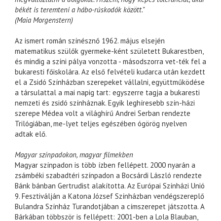
békét is teremteni a hábo-rúskodók között."
(Maia Morgenstern)
Az ismert román színésznő 1962. május elsején
matematikus szülők gyermeke-ként született Bukarestben,
és mindig a színi pálya vonzotta - másodszorra vet-ték fel a
bukaresti főiskolára. Az első felvételi kudarca után kezdett
el a Zsidó Színházban szerepeket vállalni, együttműködése
a társulattal a mai napig tart: egyszerre tagja a bukaresti
nemzeti és zsidó színháznak. Egyik leghíresebb szín-házi
szerepe Médea volt a világhírű Andrei Serban rendezte
Trilógiában, me-lyet teljes egészében ógörög nyelven
adtak elő.
Magyar színpadokon, magyar filmekben
Magyar színpadon is több ízben fellépett. 2000 nyarán a
zsámbéki szabadtéri színpadon a Bocsárdi László rendezte
Bánk bánban Gertrudist alakította. Az Európai Színházi Unió
9. Fesztiválján a Katona József Színházban vendégszereplő
Bulandra Színház Turandotjában a címszerepet játszotta. A
Bárkában többször is fellépett: 2001-ben a Lola Blauban,