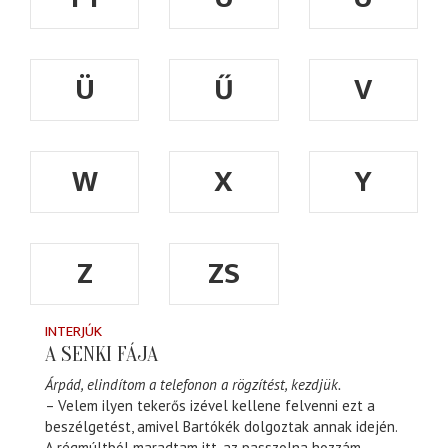
Ü
Ű
V
W
X
Y
Z
ZS
INTERJÚK
A SENKI FÁJA
Árpád, elindítom a telefonon a rögzítést, kezdjük.
– Velem ilyen tekerős izével kellene felvenni ezt a
beszélgetést, amivel Bartókék dolgoztak annak idején.
A régmúltból maradtam itt, az passzolna hozzám.