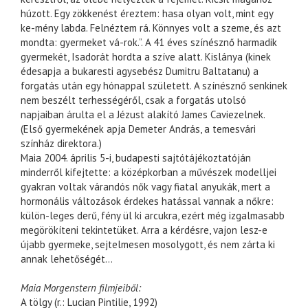
húzott. Egy zökkenést éreztem: hasa olyan volt, mint egy
ke-mény labda. Felnéztem rá. Könnyes volt a szeme, és azt
mondta: gyermeket vá-rok.”. A 41 éves színésznő harmadik
gyermekét, Isadorát hordta a szíve alatt. Kislánya (kinek
édesapja a bukaresti agysebész Dumitru Baltatanu) a
forgatás után egy hónappal született. A színésznő senkinek
nem beszélt terhességéről, csak a forgatás utolsó
napjaiban árulta el a Jézust alakító James Caviezelnek.
(Első gyermekének apja Demeter András, a temesvári
színház direktora.)
Maia 2004. április 5-i, budapesti sajtótájékoztatóján
minderről kifejtette: a középkorban a művészek modelljei
gyakran voltak várandós nők vagy fiatal anyukák, mert a
hormonális változások érdekes hatással vannak a nőkre:
külön-leges derű, fény ül ki arcukra, ezért még izgalmasabb
megörökíteni tekintetüket. Arra a kérdésre, vajon lesz-e
újabb gyermeke, sejtelmesen mosolygott, és nem zárta ki
annak lehetőségét…
Maia Morgenstern filmjeiből:
A tölgy (r.: Lucian Pintilie, 1992)