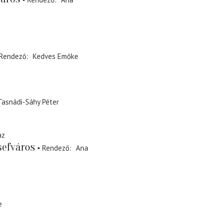
Rendező
Kedves Emőke
Tasnádi-Sáhy Péter
áz
sefváros
Rendező
Ana
e