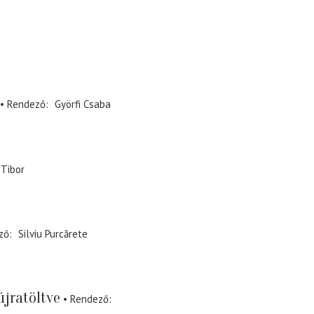
Rendező
Györfi Csaba
 Tibor
ző
Silviu Purcărete
újratöltve
Rendező