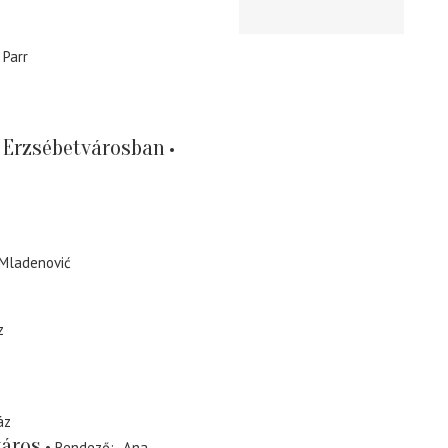
 Parr
 Erzsébetvárosban
Mladenović
z
áz
város
Rendező
Ana