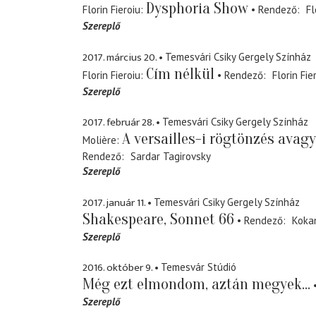
Dysphoria Show
Florin Fieroiu
Rendező
Fl
Szereplő
2017. március 20.
Temesvári Csiky Gergely Színház
Cím nélkül
Florin Fieroiu
Rendező
Florin Fie
Szereplő
2017. február 28.
Temesvári Csiky Gergely Színház
A versailles-i rögtönzés ava
Molière
Rendező
Sardar Tagirovsky
Szereplő
2017. január 11.
Temesvári Csiky Gergely Színház
Shakespeare, Sonnet 66
Rendező
Koka
Szereplő
2016. október 9.
Temesvár Stúdió
Még ezt elmondom, aztán megyek...
Szereplő