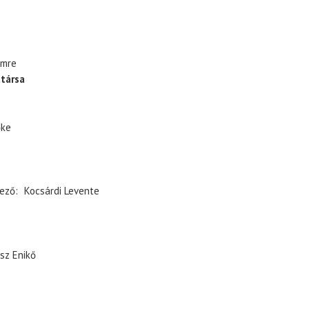
Imre
társa
őke
ező
Kocsárdi Levente
sz Enikő