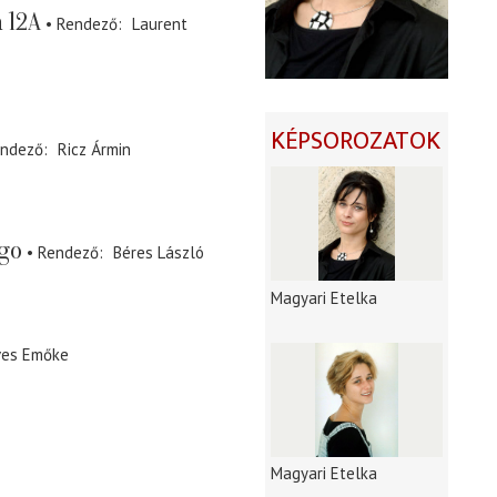
 12A
Rendező
Laurent
KÉPSOROZATOK
ndező
Ricz Ármin
go
Rendező
Béres László
Magyari Etelka
ves Emőke
Magyari Etelka