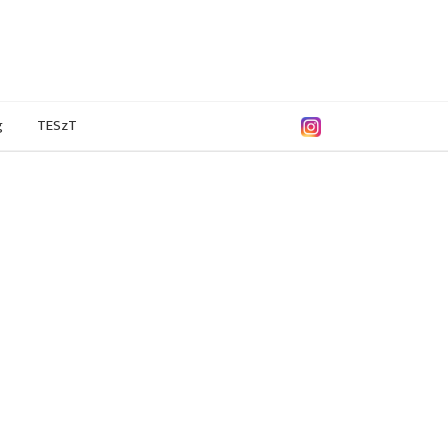
g
TESzT