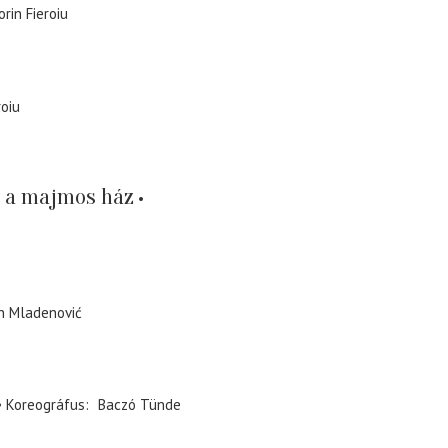
orin Fieroiu
roiu
gy a majmos ház
n Mladenović
Koreográfus
Baczó Tünde