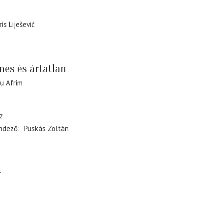
ris Liješević
ínes és ártatlan
u Afrim
z
ndező
Puskás Zoltán
r