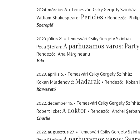
2024. március 8.
Temesvári Csiky Gergely Színház
Pericles
William Shakespeare
Rendező
Philip
Szereplő
2023. július 21.
Temesvári Csiky Gergely Színház
A párhuzamos város: Party
Peca Ștefan
Rendező
Ana Mărgineanu
Viki
2023. április 5.
Temesvári Csiky Gergely Színház
Madarak
Kokan Mladenović
Rendező
Kokan 
Karvezető
2022. december 16.
Temesvári Csiky Gergely Színhá
A doktor
Robert Icke
Rendező
Andrei Şerban
Charlie
2022. augusztus 27.
Temesvári Csiky Gergely Szính
A párhuzamos város: Gyár
Peca Ștefan