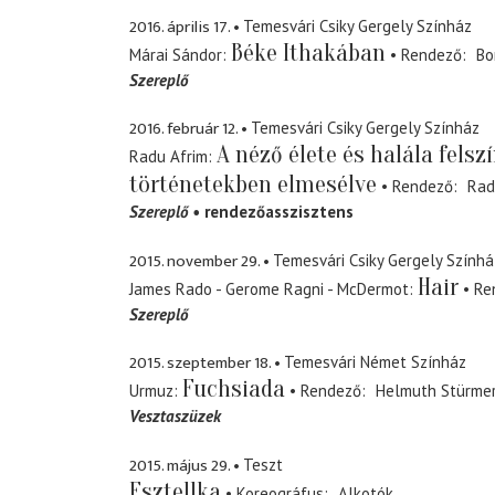
2016. április 17.
Temesvári Csiky Gergely Színház
Béke Ithakában
Márai Sándor
Rendező
Bo
Szereplő
2016. február 12.
Temesvári Csiky Gergely Színház
A néző élete és halála felsz
Radu Afrim
történetekben elmesélve
Rendező
Rad
Szereplő
rendezőasszisztens
2015. november 29.
Temesvári Csiky Gergely Színhá
Hair
James Rado - Gerome Ragni - McDermot
Re
Szereplő
2015. szeptember 18.
Temesvári Német Színház
Fuchsiada
Urmuz
Rendező
Helmuth Stürme
Vesztaszüzek
2015. május 29.
Teszt
Esztellka
Koreográfus
Alkotók