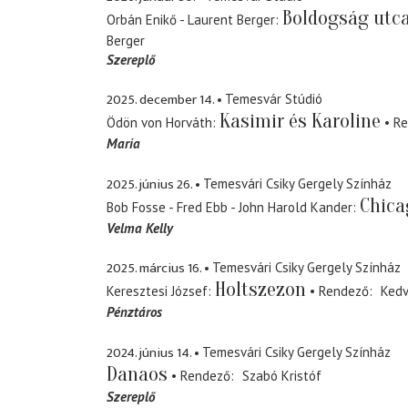
Boldogság utca
Orbán Enikő - Laurent Berger
Berger
Szereplő
2025. december 14.
Temesvár Stúdió
Kasimir és Karoline
Ödön von Horváth
Re
Maria
2025. június 26.
Temesvári Csiky Gergely Színház
Chica
Bob Fosse - Fred Ebb - John Harold Kander
Velma Kelly
2025. március 16.
Temesvári Csiky Gergely Színház
Holtszezon
Keresztesi József
Rendező
Ked
Pénztáros
2024. június 14.
Temesvári Csiky Gergely Színház
Danaos
Rendező
Szabó Kristóf
Szereplő