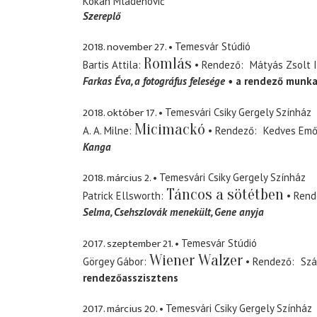
Kokan Mladenović
Szereplő
2018. november 27.
Temesvár Stúdió
Romlás
Bartis Attila
Rendező
Mátyás Zsolt 
Farkas Éva
a fotográfus felesége
a rendező munka
2018. október 17.
Temesvári Csiky Gergely Színház
Micimackó
A. A. Milne
Rendező
Kedves Em
Kanga
2018. március 2.
Temesvári Csiky Gergely Színház
Táncos a sötétben
Patrick Ellsworth
Rend
Selma
Csehszlovák menekült, Gene anyja
2017. szeptember 21.
Temesvár Stúdió
Wiener Walzer
Görgey Gábor
Rendező
Szá
rendezőasszisztens
2017. március 20.
Temesvári Csiky Gergely Színház