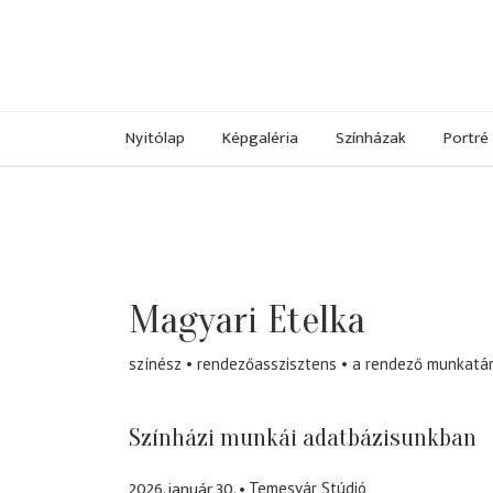
Nyitólap
Képgaléria
Színházak
Portré
Magyari Etelka
színész
rendezőasszisztens
a rendező munkatá
Színházi munkái adatbázisunkban
2026. január 30.
Temesvár Stúdió