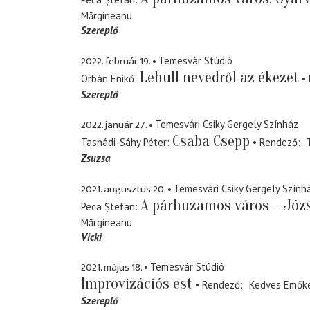
Mărgineanu
Szereplő
2022. február 19.
Temesvár Stúdió
Lehull nevedről az ékezet
Orbán Enikő
Szereplő
2022. január 27.
Temesvári Csiky Gergely Színház
Csaba Csepp
Tasnádi-Sáhy Péter
Rendező
Zsuzsa
2021. augusztus 20.
Temesvári Csiky Gergely Szính
A párhuzamos város – Józ
Peca Ștefan
Mărgineanu
Vicki
2021. május 18.
Temesvár Stúdió
Improvizációs est
Rendező
Kedves Emők
Szereplő