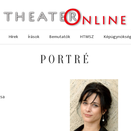
Hírek
Írások
Bemutatók
HTMSZ
Képügynöksé
PORTRÉ
rsa