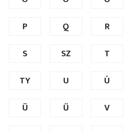
P
Q
R
S
SZ
T
TY
U
Ú
Ü
Ű
V