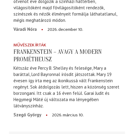
ötvenöt éve dolgozik a színházi háttérben,
világosítóként majd fővilágosítóként rendezők,
színészek és nézők élményeit formálja láthatatlanul,
mégis meghatározó módon.
2026. december 10.
Váradi Nóra
MŰVÉSZEK ÍRTÁK
FRANKENSTEIN – AVAGY A MODERN
PROMÉTHEUSZ
Kétszáz éve Percy B. Shelley és felesége, Mary a
baráttal, Lord Bayronnal írósdit játszottak. Mary 19
évesen így írta meg az ikonikussá vált Frankenstein
regényt. Sok átdolgozás lett, hiszen a közönség szeret
borzongani. Itt csak a 16 éven felül. Garai Judit és
Hegymegi Máté új változata ma lényegében
látványszínház.
2026. március 10.
Szegő György