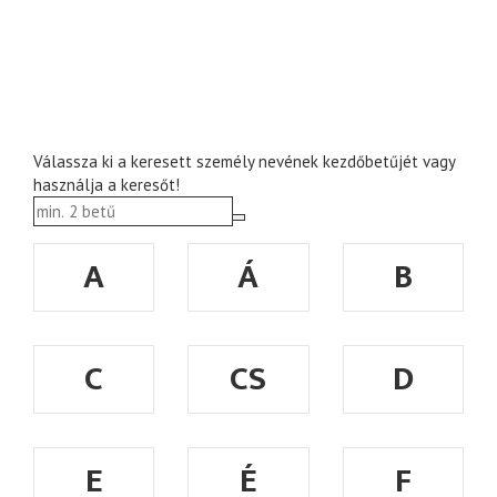
Válassza ki a keresett személy nevének kezdőbetűjét vagy
használja a keresőt!
A
Á
B
C
CS
D
E
É
F