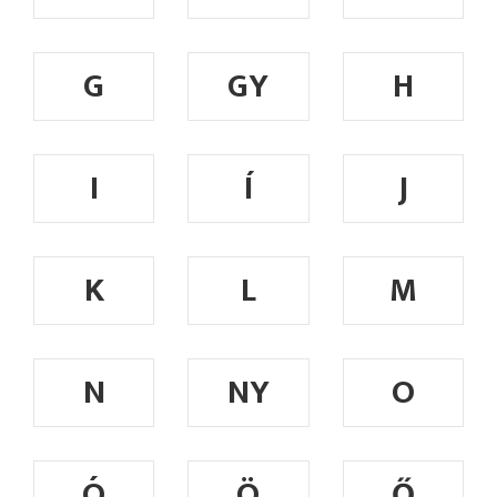
G
GY
H
I
Í
J
K
L
M
N
NY
O
Ó
Ö
Ő