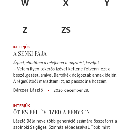
W
X
Y
Z
ZS
INTERJÚK
A SENKI FÁJA
Árpád, elindítom a telefonon a rögzítést, kezdjük.
– Velem ilyen tekerős izével kellene felvenni ezt a
beszélgetést, amivel Bartókék dolgoztak annak idején.
A régmúltból maradtam itt, az passzolna hozzám.
2026. december 28.
Bérczes László
INTERJÚK
ÖT ÉS FÉL ÉVTIZED A FÉNYBEN
László Béla neve több generáció számára összeforrt a
szolnoki Szigligeti Színház előadásaival. Több mint