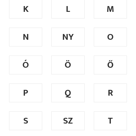
K
L
M
N
NY
O
Ó
Ö
Ő
P
Q
R
S
SZ
T