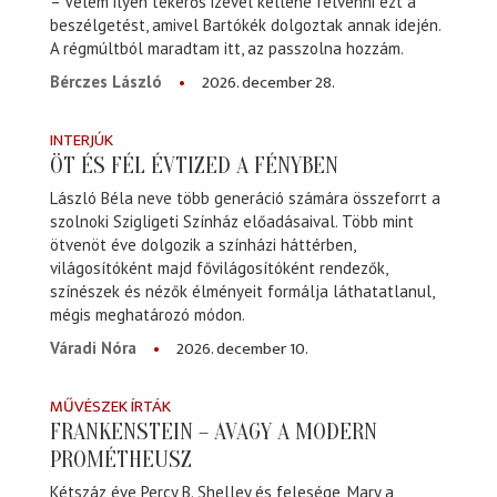
– Velem ilyen tekerős izével kellene felvenni ezt a
beszélgetést, amivel Bartókék dolgoztak annak idején.
A régmúltból maradtam itt, az passzolna hozzám.
2026. december 28.
Bérczes László
INTERJÚK
ÖT ÉS FÉL ÉVTIZED A FÉNYBEN
László Béla neve több generáció számára összeforrt a
szolnoki Szigligeti Színház előadásaival. Több mint
ötvenöt éve dolgozik a színházi háttérben,
világosítóként majd fővilágosítóként rendezők,
színészek és nézők élményeit formálja láthatatlanul,
mégis meghatározó módon.
2026. december 10.
Váradi Nóra
MŰVÉSZEK ÍRTÁK
FRANKENSTEIN – AVAGY A MODERN
PROMÉTHEUSZ
Kétszáz éve Percy B. Shelley és felesége, Mary a