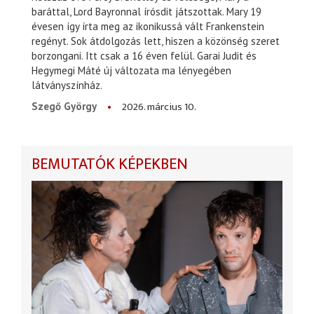
baráttal, Lord Bayronnal írósdit játszottak. Mary 19
évesen így írta meg az ikonikussá vált Frankenstein
regényt. Sok átdolgozás lett, hiszen a közönség szeret
borzongani. Itt csak a 16 éven felül. Garai Judit és
Hegymegi Máté új változata ma lényegében
látványszínház.
2026. március 10.
Szegő György
BEMUTATÓK KÉPEKBEN