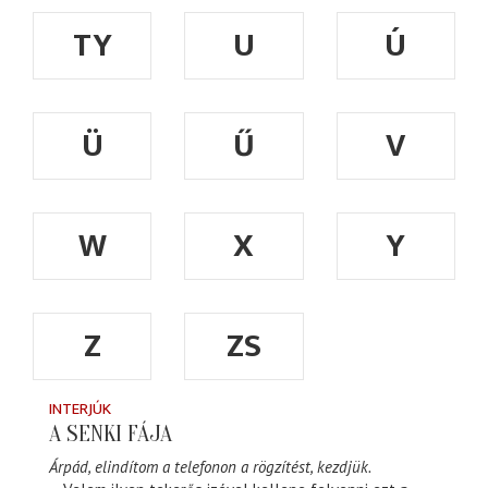
TY
U
Ú
Ü
Ű
V
W
X
Y
Z
ZS
INTERJÚK
A SENKI FÁJA
Árpád, elindítom a telefonon a rögzítést, kezdjük.