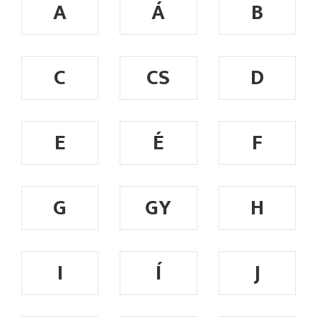
A
Á
B
C
CS
D
E
É
F
G
GY
H
I
Í
J