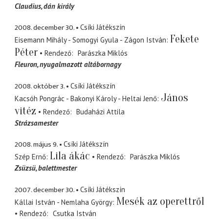
Claudius
dán király
2008. december 30.
Csíki Játékszín
Fekete
Eisemann Mihály - Somogyi Gyula - Zágon István
Péter
Rendező
Parászka Miklós
Fleuron
nyugalmazott altábornagy
2008. október 3.
Csíki Játékszín
János
Kacsóh Pongrác - Bakonyi Károly - Heltai Jenő
vitéz
Rendező
Budaházi Attila
Strázsamester
2008. május 9.
Csíki Játékszín
Lila ákác
Szép Ernő
Rendező
Parászka Miklós
Zsüzsü
balettmester
2007. december 30.
Csíki Játékszín
Mesék az operettről
Kállai István - Nemlaha György
Rendező
Csutka István