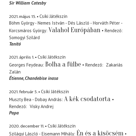
Sir William Catesby
2021. május 15.
Csíki Játékszín
Böhm György - Nemes István - Dés László - Horváth Péter -
Valahol Európában
Korcsmáros György
Rendező
Somogyi Szilárd
Tanító
2021. április 1.
Csíki Játékszín
Bolha a fülbe
Georges Feydeau
Rendező
Zakariás
Zalán
Étienne
Chandebise inasa
2021. február 5.
Csíki Játékszín
A kék csodatorta
Muszty Bea - Dobay András
Rendező
Visky Andrej
Papa
2020. december 11.
Csíki Játékszín
Én és a kisöcsém
Szilágyi László - Eisemann Mihály