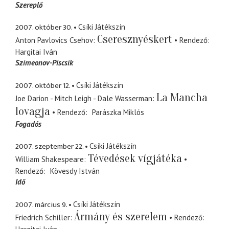
Szereplő
2007. október 30.
Csíki Játékszín
Cseresznyéskert
Anton Pavlovics Csehov
Rendező
Hargitai Iván
Szimeonov-Piscsik
2007. október 12.
Csíki Játékszín
La Mancha
Joe Darion - Mitch Leigh - Dale Wasserman
lovagja
Rendező
Parászka Miklós
Fogadós
2007. szeptember 22.
Csíki Játékszín
Tévedések vígjátéka
William Shakespeare
Rendező
Kövesdy István
Idő
2007. március 9.
Csíki Játékszín
Ármány és szerelem
Friedrich Schiller
Rendező