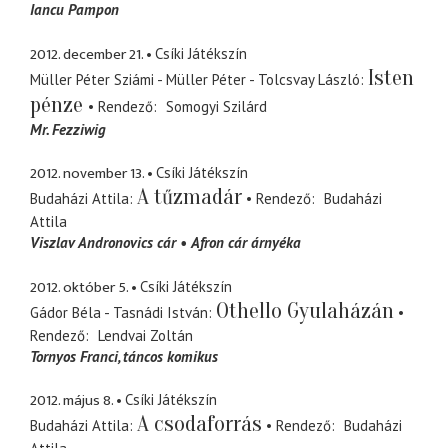
Iancu Pampon
2012. december 21.
Csíki Játékszín
Isten
Müller Péter Sziámi - Müller Péter - Tolcsvay László
pénze
Rendező
Somogyi Szilárd
Mr. Fezziwig
2012. november 13.
Csíki Játékszín
A tűzmadár
Budaházi Attila
Rendező
Budaházi
Attila
Viszlav Andronovics cár
Afron cár árnyéka
2012. október 5.
Csíki Játékszín
Othello Gyulaházán
Gádor Béla - Tasnádi István
Rendező
Lendvai Zoltán
Tornyos Franci
táncos komikus
2012. május 8.
Csíki Játékszín
A csodaforrás
Budaházi Attila
Rendező
Budaházi