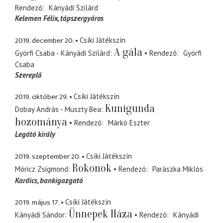
Rendező
Kányádi Szilárd
Kelemen Félix
tápszergyáros
2019. december 20.
Csíki Játékszín
A gála
Györfi Csaba - Kányádi Szilárd
Rendező
Györfi
Csaba
Szereplő
2019. október 29.
Csíki Játékszín
Kunigunda
Dobay András - Muszty Bea
hozománya
Rendező
Márkó Eszter
Legátó király
2019. szeptember 20.
Csíki Játékszín
Rokonok
Móricz Zsigmond
Rendező
Parászka Miklós
Kardics
bankigazgató
2019. május 17.
Csíki Játékszín
Ünnepek Háza
Kányádi Sándor
Rendező
Kányádi