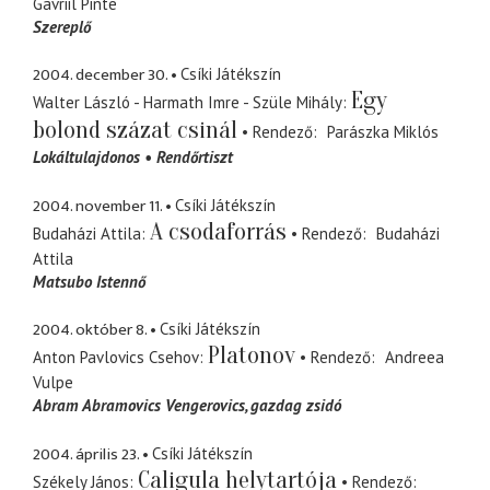
Gavriil Pinte
Szereplő
2004. december 30.
Csíki Játékszín
Egy
Walter László - Harmath Imre - Szüle Mihály
bolond százat csinál
Rendező
Parászka Miklós
Lokáltulajdonos
Rendőrtiszt
2004. november 11.
Csíki Játékszín
A csodaforrás
Budaházi Attila
Rendező
Budaházi
Attila
Matsubo Istennő
2004. október 8.
Csíki Játékszín
Platonov
Anton Pavlovics Csehov
Rendező
Andreea
Vulpe
Abram Abramovics Vengerovics
gazdag zsidó
2004. április 23.
Csíki Játékszín
Caligula helytartója
Székely János
Rendező