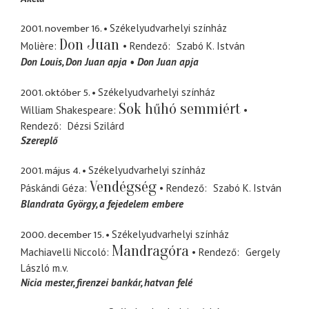
2001. november 16.
Székelyudvarhelyi színház
Don Juan
Molière
Rendező
Szabó K. István
Don Louis
Don Juan apja
Don Juan apja
2001. október 5.
Székelyudvarhelyi színház
Sok hűhó semmiért
William Shakespeare
Rendező
Dézsi Szilárd
Szereplő
2001. május 4.
Székelyudvarhelyi színház
Vendégség
Páskándi Géza
Rendező
Szabó K. István
Blandrata György
a fejedelem embere
2000. december 15.
Székelyudvarhelyi színház
Mandragóra
Machiavelli Niccoló
Rendező
Gergely
László
m.v.
Nicia mester
firenzei bankár, hatvan felé