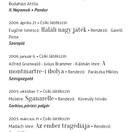
Budaházi Attila
II. Nepomuk
Pandur
2006. április 21.
Csíki Játékszín
Haláli nagy játék
Eugčne Ionesco
Rendező
Gavriil
Pinte
Szereplő
2006. január 6.
Csíki Játékszín
A
Alfred Grünwald - Julius Brammer - Kálmán Imre
montmartre-i ibolya
Rendező
Parászka Miklós
Színigazgató
2005. október 7.
Csíki Játékszín
Sganarelle
Molière
Rendező
Kövesdy István
Gorbius
párizsi polgár
2005. március 11.
Csíki Játékszín
Az ember tragédiája
Madách Imre
Rendező