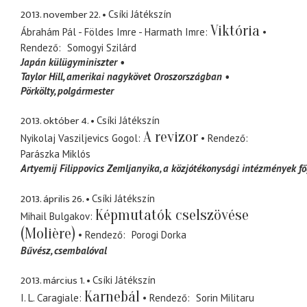
2013. november 22.
Csíki Játékszín
Viktória
Ábrahám Pál - Földes Imre - Harmath Imre
Rendező
Somogyi Szilárd
Japán külügyminiszter
Taylor Hill
amerikai nagykövet Oroszországban
Pörkölty
polgármester
2013. október 4.
Csíki Játékszín
A revizor
Nyikolaj Vasziljevics Gogol
Rendező
Parászka Miklós
Artyemij Filippovics Zemljanyika
a közjótékonysági intézmények f
2013. április 26.
Csíki Játékszín
Képmutatók cselszövése
Mihail Bulgakov
(Molière)
Rendező
Porogi Dorka
Bűvész
csembalóval
2013. március 1.
Csíki Játékszín
Karnebál
I. L. Caragiale
Rendező
Sorin Militaru