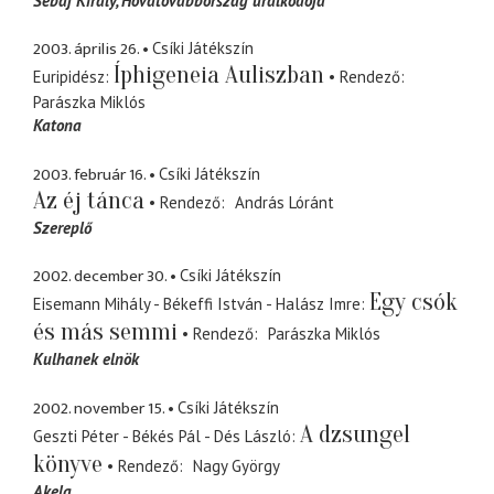
Sebaj Király
Hovatovábbország uralkodója
2003. április 26.
Csíki Játékszín
Íphigeneia Auliszban
Euripidész
Rendező
Parászka Miklós
Katona
2003. február 16.
Csíki Játékszín
Az éj tánca
Rendező
András Lóránt
Szereplő
2002. december 30.
Csíki Játékszín
Egy csók
Eisemann Mihály - Békeffi István - Halász Imre
és más semmi
Rendező
Parászka Miklós
Kulhanek elnök
2002. november 15.
Csíki Játékszín
A dzsungel
Geszti Péter - Békés Pál - Dés László
könyve
Rendező
Nagy György
Akela