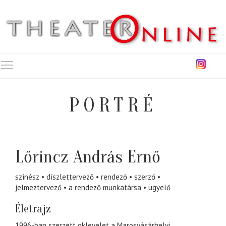
Toggle main menu visibility
PORTRÉ
Lőrincz András Ernő
színész
díszlettervező
rendező
szerző
jelmeztervező
a rendező munkatársa
ügyelő
Életrajz
1996-ban szerzett oklevelet a Marosvásárhelyi