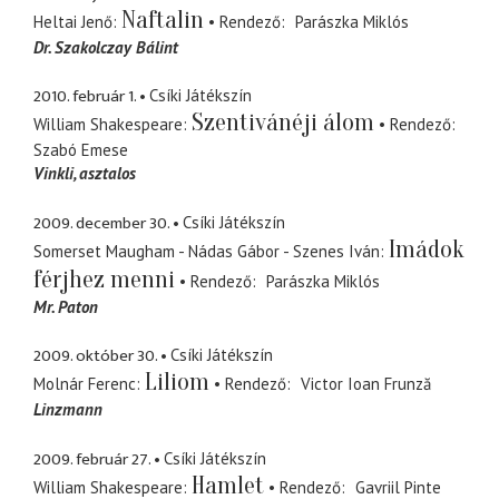
Naftalin
Heltai Jenő
Rendező
Parászka Miklós
Dr. Szakolczay Bálint
2010. február 1.
Csíki Játékszín
Szentivánéji álom
William Shakespeare
Rendező
Szabó Emese
Vinkli
asztalos
2009. december 30.
Csíki Játékszín
Imádok
Somerset Maugham - Nádas Gábor - Szenes Iván
férjhez menni
Rendező
Parászka Miklós
Mr. Paton
2009. október 30.
Csíki Játékszín
Liliom
Molnár Ferenc
Rendező
Victor Ioan Frunză
Linzmann
2009. február 27.
Csíki Játékszín
Hamlet
William Shakespeare
Rendező
Gavriil Pinte