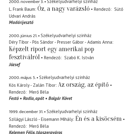
2000. november 3.
Székelyudvarhelyi színház
Óz, a nagy varázsló
L. Frank Baum
Rendező
Sütő
Udvari András
Madárijesztő
2000. június 21.
Székelyudvarhelyi színház
Déry Tibor - Pós Sándor - Presser Gábor - Adamis Anna
Képzelt riport egy amerikai pop
fesztiválról
Rendező
Szabó K. István
József
2000. május 5.
Székelyudvarhelyi színház
Az ország, az építő
Kós Károly - Zalán Tibor
Rendező
Merő Béla
Festő
Radla
apát
Bolgár Követ
1999. december 31.
Székelyudvarhelyi színház
Én és a kisöcsém
Szilágyi László - Eisemann Mihály
Rendező
Merő Béla
Kelemen Félix
tápszergyáros