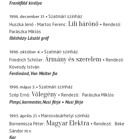
Frankföld királya
1996. december 31.
Szatmári színház
Lili bárónő
Huszka Jenő - Martos Ferenc
Rendező
Parászka Miklós
Illésházy László gróf
1996. október 4.
Szatmári színház
Ármány és szerelem
Friedrich Schiller
Rendező
Kövesdy István
Ferdinánd
Von Walter fia
1996. május 3.
Szatmári színház
Vőlegény
Szép Ernő
Rendező
Parászka Miklós
Pimpi
karmester, Nusi férje
Nusi férje
1995. április 21.
Marosvásárhelyi szinház
Magyar Elektra
Bornemisza Péter
Rendező
Beke
Sándor
m.v.
Kar