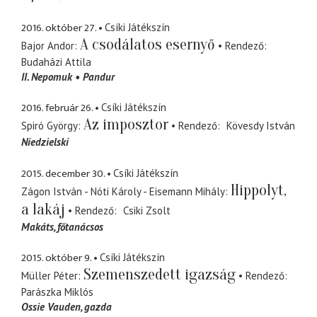
2016. október 27.
Csíki Játékszín
A csodálatos esernyő
Bajor Andor
Rendező
Budaházi Attila
II. Nepomuk
Pandur
2016. február 26.
Csíki Játékszín
Az imposztor
Spiró György
Rendező
Kövesdy István
Niedzielski
2015. december 30.
Csíki Játékszín
Hippolyt,
Zágon István - Nóti Károly - Eisemann Mihály
a lakáj
Rendező
Csiki Zsolt
Makáts
főtanácsos
2015. október 9.
Csíki Játékszín
Szemenszedett igazság
Müller Péter
Rendező
Parászka Miklós
Ossie Vauden
gazda