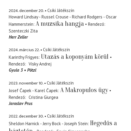
2024. december 20.
Csíki Játékszín
Howard Lindsay - Russel Crouse - Richard Rodgers - Oscar
A muzsika hangja
Hammerstein
Rendező
Szenteczki Zita
Herr Zeller
2024. március 22.
Csíki Játékszín
Utazás a koponyám körül
Karinthy Frigyes
Rendező
Visky Andrej
Gyula 3
Pötzl
2023. november 10.
Csíki Játékszín
A Makropulos ügy
Josef Čapek - Karel Čapek
Rendező
Cristina Giurgea
Jaroslav Prus
2022. december 30.
Csíki Játékszín
Hegedűs a
Sheldon Harnick - Jerry Bock - Joseph Stein