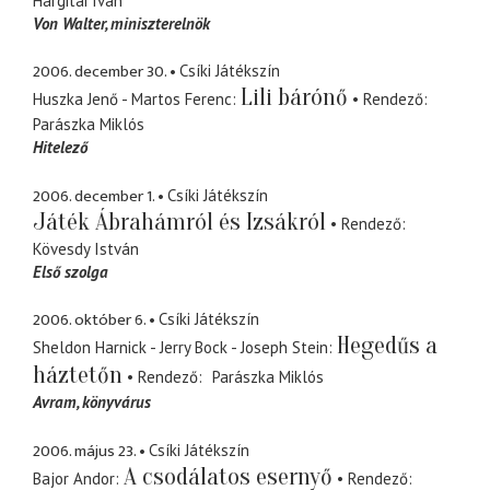
Hargitai Iván
Von Walter
miniszterelnök
2006. december 30.
Csíki Játékszín
Lili bárónő
Huszka Jenő - Martos Ferenc
Rendező
Parászka Miklós
Hitelező
2006. december 1.
Csíki Játékszín
Játék Ábrahámról és Izsákról
Rendező
Kövesdy István
Első szolga
2006. október 6.
Csíki Játékszín
Hegedűs a
Sheldon Harnick - Jerry Bock - Joseph Stein
háztetőn
Rendező
Parászka Miklós
Avram
könyvárus
2006. május 23.
Csíki Játékszín
A csodálatos esernyő
Bajor Andor
Rendező