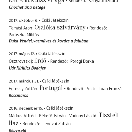
A kaktusz virága
Iván
Rendező
Kányádi Szilárd
Chochet úr
a betege
2017. október 6.
Csíki Játékszín
Csalóka szivárvány
Tamási Áron
Rendező
Parászka Miklós
Duka Vendel
vasműves és kovács a faluban
2017. május 12.
Csíki Játékszín
Erdő
Osztrovszkij
Rendező
Porogi Dorka
Uár Kirillics Bodajev
2017. március 31.
Csíki Játékszín
Portugál
Egressy Zoltán
Rendező
Victor Ioan Frunză
Kocsmáros
2016. december 16.
Csíki Játékszín
Tisztelt
Márkus Alfréd - Békeffi István - Vadnay László
Ház
Rendező
Lendvai Zoltán
Képviselő