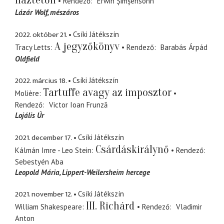
háztetőn
Rendező
Erwin Șimșensohn
Lázár Wolf
mészáros
2022. október 21.
Csíki Játékszín
A jegyzőkönyv
Tracy Letts
Rendező
Barabás Árpád
Oldfield
2022. március 18.
Csíki Játékszín
Tartuffe avagy az imposztor
Molière
Rendező
Victor Ioan Frunză
Lojális Úr
2021. december 17.
Csíki Játékszín
Csárdáskirálynő
Kálmán Imre - Leo Stein
Rendező
Sebestyén Aba
Leopold Mária
Lippert-Weilersheim hercege
2021. november 12.
Csíki Játékszín
III. Richárd
William Shakespeare
Rendező
Vladimir
Anton