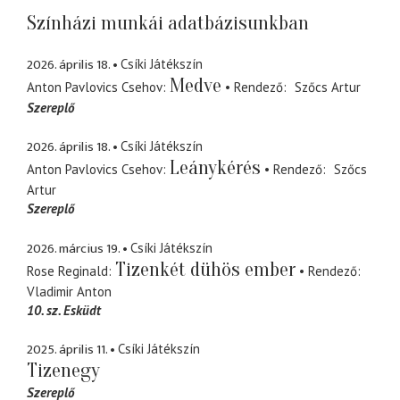
Színházi munkái adatbázisunkban
2026. április 18.
Csíki Játékszín
Medve
Anton Pavlovics Csehov
Rendező
Szőcs Artur
Szereplő
2026. április 18.
Csíki Játékszín
Leánykérés
Anton Pavlovics Csehov
Rendező
Szőcs
Artur
Szereplő
2026. március 19.
Csíki Játékszín
Tizenkét dühös ember
Rose Reginald
Rendező
Vladimir Anton
10. sz. Esküdt
2025. április 11.
Csíki Játékszín
Tizenegy
Szereplő