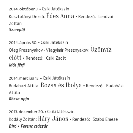
2014. október 3.
Csíki Játékszín
Édes Anna
Kosztolányi Dezső
Rendező
Lendvai
Zoltán
Szereplő
2014. április 30.
Csíki Játékszín
Özönvíz
Oleg Presznyakov - Vlagyimir Presznyakov
előtt
Rendező
Csiki Zsolt
Idős férfi
2014. március 13.
Csíki Játékszín
Rózsa és Ibolya
Budaházi Attila
Rendező
Budaházi
Attila
Rózsa apja
2013. december 20.
Csíki Játékszín
Háry János
Kodály Zoltán
Rendező
Szabó Emese
Bíró
Ferenc császár