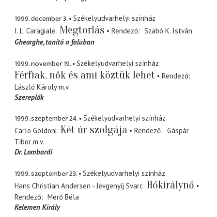
1999. december 3.
Székelyudvarhelyi színház
Megtorlás
I. L. Caragiale
Rendező
Szabó K. István
Gheorghe
tanító a faluban
1999. november 19.
Székelyudvarhelyi színház
Férfiak, nők és ami köztük lehet
Rendező
László Károly
m.v.
Szereplők
1999. szeptember 24.
Székelyudvarhelyi színház
Két úr szolgája
Carlo Goldoni
Rendező
Gáspár
Tibor
m.v.
Dr. Lombardi
1999. szeptember 23.
Székelyudvarhelyi színház
Hókirálynő
Hans Christian Andersen - Jevgenyij Svarc
Rendező
Merő Béla
Kelemen Király