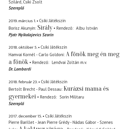
Szilárd
Csiki Zsolt
Szereplő
2019. március 1.
Csíki Játékszín
Sirály
Borisz Akunyin
Rendező
Albu István
Pjotr Nyikolajevics Szorin
2018. október 5.
Csíki Játékszín
A főnök meg én meg
Hamvai Kornél - Carlo Goldoni
a főnök
Rendező
Lendvai Zoltán
m.v.
Dr. Lombardi
2018. február 23.
Csíki Játékszín
Kurázsi mama és
Bertolt Brecht - Paul Dessau
gyermekei
Rendező
Sorin Militaru
Szereplő
2017. december 15.
Csíki Játékszín
Pierre Barillet - Jean Pierre Grédy - Nádas Gábor - Szenes