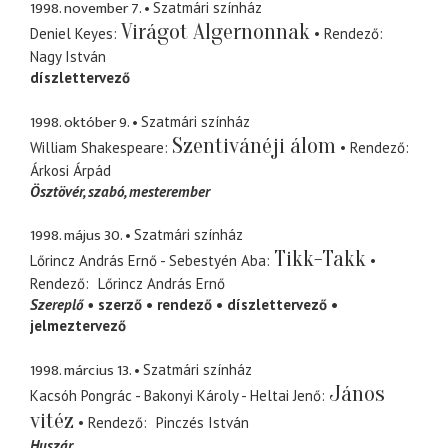
1998. november 7.
Szatmári színház
Virágot Algernonnak
Deniel Keyes
Rendező
Nagy István
díszlettervező
1998. október 9.
Szatmári színház
Szentivánéji álom
William Shakespeare
Rendező
Árkosi Árpád
Ösztövér
szabó, mesterember
1998. május 30.
Szatmári színház
Tikk-Takk
Lőrincz András Ernő - Sebestyén Aba
Rendező
Lőrincz András Ernő
Szereplő
szerző
rendező
díszlettervező
jelmeztervező
1998. március 13.
Szatmári színház
János
Kacsóh Pongrác - Bakonyi Károly - Heltai Jenő
vitéz
Rendező
Pinczés István
Huszár