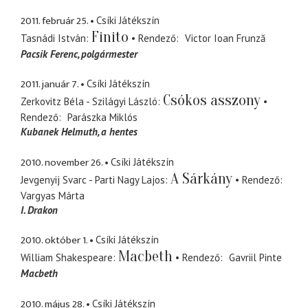
2011. február 25.
Csíki Játékszín
Finito
Tasnádi István
Rendező
Victor Ioan Frunză
Pacsik Ferenc
polgármester
2011. január 7.
Csíki Játékszín
Csókos asszony
Zerkovitz Béla - Szilágyi László
Rendező
Parászka Miklós
Kubanek Helmuth
a hentes
2010. november 26.
Csíki Játékszín
A Sárkány
Jevgenyij Svarc - Parti Nagy Lajos
Rendező
Vargyas Márta
I. Drakon
2010. október 1.
Csíki Játékszín
Macbeth
William Shakespeare
Rendező
Gavriil Pinte
Macbeth
2010. május 28.
Csíki Játékszín