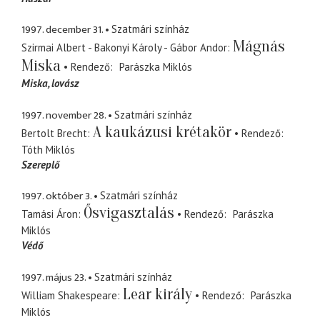
1997. december 31.
Szatmári színház
Mágnás
Szirmai Albert - Bakonyi Károly - Gábor Andor
Miska
Rendező
Parászka Miklós
Miska
lovász
1997. november 28.
Szatmári színház
A kaukázusi krétakör
Bertolt Brecht
Rendező
Tóth Miklós
Szereplő
1997. október 3.
Szatmári színház
Ősvigasztalás
Tamási Áron
Rendező
Parászka
Miklós
Védő
1997. május 23.
Szatmári színház
Lear király
William Shakespeare
Rendező
Parászka
Miklós