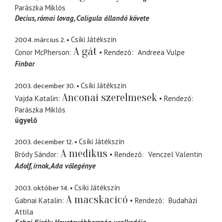
Parászka Miklós
Decius
római lovag, Caligula állandó követe
2004. március 2.
Csíki Játékszín
A gát
Conor McPherson
Rendező
Andreea Vulpe
Finbar
2003. december 30.
Csíki Játékszín
Anconai szerelmesek
Vajda Katalin
Rendező
Parászka Miklós
ügyelő
2003. december 12.
Csíki Játékszín
A medikus
Bródy Sándor
Rendező
Venczel Valentin
Adolf
írnok, Ada vőlegénye
2003. október 14.
Csíki Játékszín
A macskacicó
Gabnai Katalin
Rendező
Budaházi
Attila