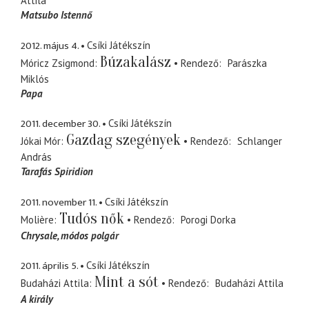
Attila
Matsubo Istennő
2012. május 4.
Csíki Játékszín
Búzakalász
Móricz Zsigmond
Rendező
Parászka
Miklós
Papa
2011. december 30.
Csíki Játékszín
Gazdag szegények
Jókai Mór
Rendező
Schlanger
András
Tarafás Spiridion
2011. november 11.
Csíki Játékszín
Tudós nők
Molière
Rendező
Porogi Dorka
Chrysale
módos polgár
2011. április 5.
Csíki Játékszín
Mint a sót
Budaházi Attila
Rendező
Budaházi Attila
A király