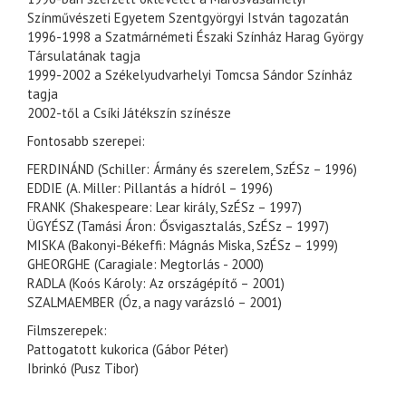
Színművészeti Egyetem Szentgyörgyi István tagozatán
1996-1998 a Szatmárnémeti Északi Színház Harag György
Társulatának tagja
1999-2002 a Székelyudvarhelyi Tomcsa Sándor Színház
tagja
2002-től a Csíki Játékszín színésze
Fontosabb szerepei:
FERDINÁND (Schiller: Ármány és szerelem, SzÉSz – 1996)
EDDIE (A. Miller: Pillantás a hídról – 1996)
FRANK (Shakespeare: Lear király, SzÉSz – 1997)
ÜGYÉSZ (Tamási Áron: Ősvigasztalás, SzÉSz – 1997)
MISKA (Bakonyi-Békeffi: Mágnás Miska, SzÉSz – 1999)
GHEORGHE (Caragiale: Megtorlás - 2000)
RADLA (Koós Károly: Az országépítő – 2001)
SZALMAEMBER (Óz, a nagy varázsló – 2001)
Filmszerepek:
Pattogatott kukorica (Gábor Péter)
Ibrinkó (Pusz Tibor)