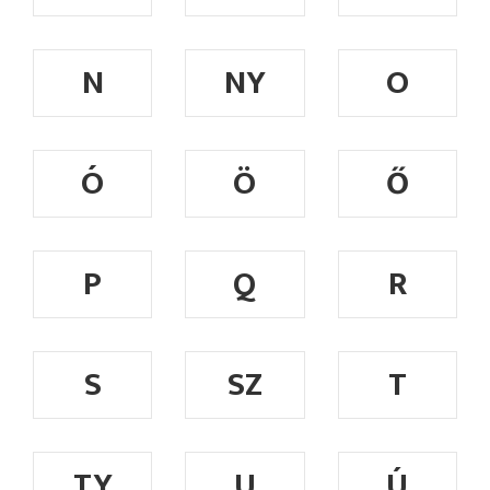
N
NY
O
Ó
Ö
Ő
P
Q
R
S
SZ
T
TY
U
Ú