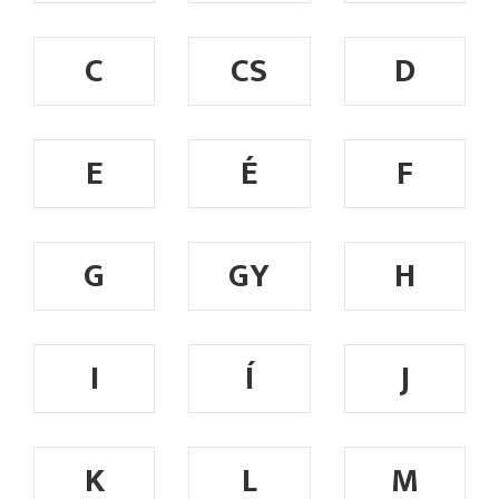
C
CS
D
E
É
F
G
GY
H
I
Í
J
K
L
M