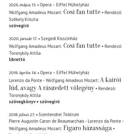
2026. május 15.
Opera – Eiffel Műhelyház
Così fan tutte
Wolfgang Amadeus Mozart
Rendező
Székely Kriszta
szövegíró
2020. január 17.
Szegedi Kisszínház
Così fan tutte
Wolfgang Amadeus Mozart
Rendező
Toronykőy Attila
librettó
2019. április 14.
Opera – Eiffel Műhelyház
A kairói
Lorenzo da Ponte - Wolfgang Amadeus Mozart
lúd, avagy A rászedett vőlegény
Rendező
Toronykőy Attila
szövegkönyv
szövegíró
2018. július 27.
Szentendrei Teátrum
Pierre Augustin Caron de Beaumarchais - Lorenzo da Ponte -
Figaro házassága
Wolfgang Amadeus Mozart