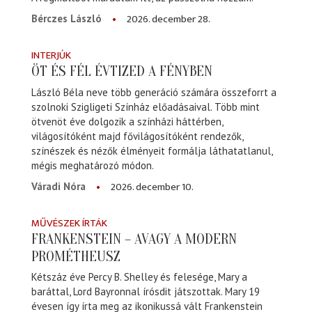
2026. december 28.
Bérczes László
INTERJÚK
ÖT ÉS FÉL ÉVTIZED A FÉNYBEN
László Béla neve több generáció számára összeforrt a
szolnoki Szigligeti Színház előadásaival. Több mint
ötvenöt éve dolgozik a színházi háttérben,
világosítóként majd fővilágosítóként rendezők,
színészek és nézők élményeit formálja láthatatlanul,
mégis meghatározó módon.
2026. december 10.
Váradi Nóra
MŰVÉSZEK ÍRTÁK
FRANKENSTEIN – AVAGY A MODERN
PROMÉTHEUSZ
Kétszáz éve Percy B. Shelley és felesége, Mary a
baráttal, Lord Bayronnal írósdit játszottak. Mary 19
évesen így írta meg az ikonikussá vált Frankenstein