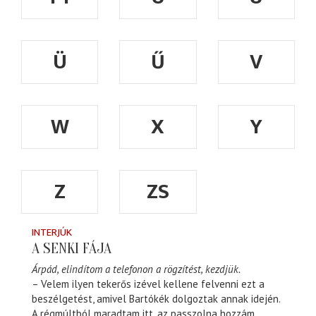
Ü
Ű
V
W
X
Y
Z
ZS
INTERJÚK
A SENKI FÁJA
Árpád, elindítom a telefonon a rögzítést, kezdjük.
– Velem ilyen tekerős izével kellene felvenni ezt a
beszélgetést, amivel Bartókék dolgoztak annak idején.
A régmúltból maradtam itt, az passzolna hozzám.