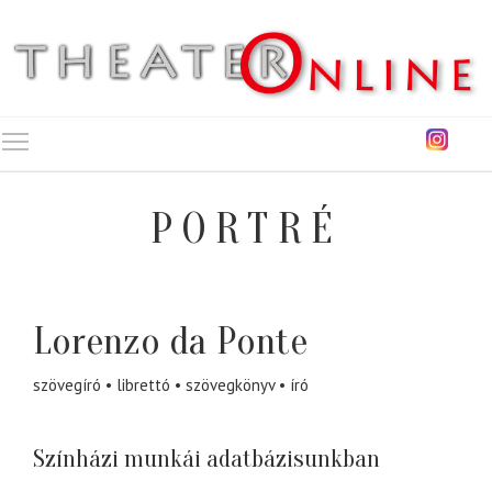
Toggle main menu visibility
PORTRÉ
Lorenzo da Ponte
szövegíró
librettó
szövegkönyv
író
Színházi munkái adatbázisunkban