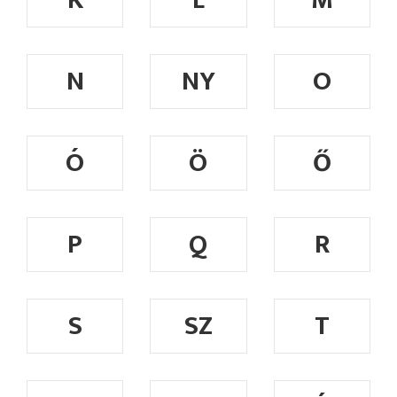
K
L
M
N
NY
O
Ó
Ö
Ő
P
Q
R
S
SZ
T