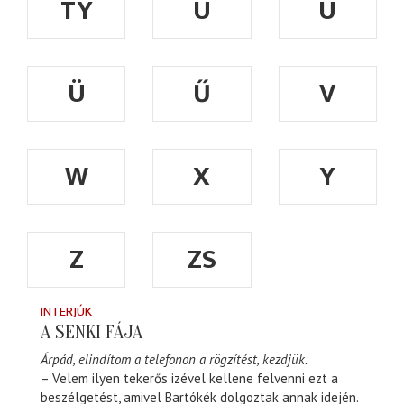
TY
U
Ú
Ü
Ű
V
W
X
Y
Z
ZS
INTERJÚK
A SENKI FÁJA
Árpád, elindítom a telefonon a rögzítést, kezdjük.
– Velem ilyen tekerős izével kellene felvenni ezt a
beszélgetést, amivel Bartókék dolgoztak annak idején.