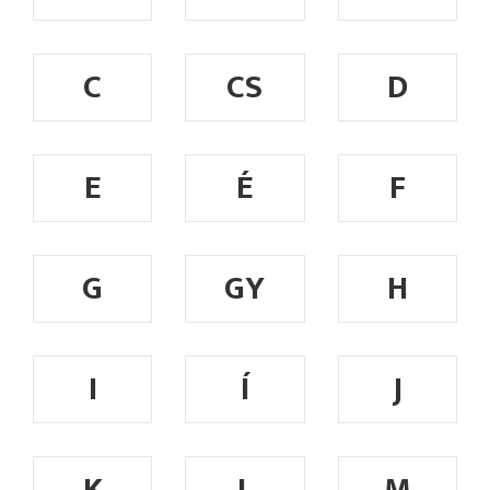
C
CS
D
E
É
F
G
GY
H
I
Í
J