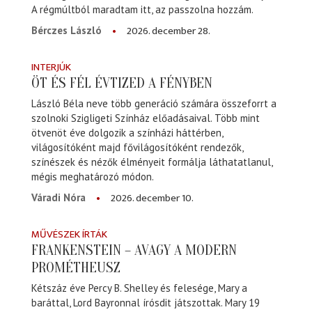
A régmúltból maradtam itt, az passzolna hozzám.
2026. december 28.
Bérczes László
INTERJÚK
ÖT ÉS FÉL ÉVTIZED A FÉNYBEN
László Béla neve több generáció számára összeforrt a
szolnoki Szigligeti Színház előadásaival. Több mint
ötvenöt éve dolgozik a színházi háttérben,
világosítóként majd fővilágosítóként rendezők,
színészek és nézők élményeit formálja láthatatlanul,
mégis meghatározó módon.
2026. december 10.
Váradi Nóra
MŰVÉSZEK ÍRTÁK
FRANKENSTEIN – AVAGY A MODERN
PROMÉTHEUSZ
Kétszáz éve Percy B. Shelley és felesége, Mary a
baráttal, Lord Bayronnal írósdit játszottak. Mary 19