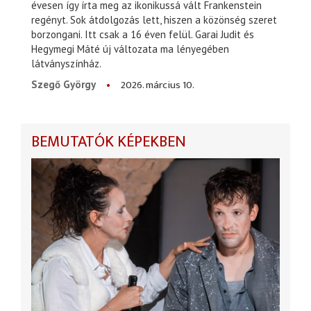
évesen így írta meg az ikonikussá vált Frankenstein
regényt. Sok átdolgozás lett, hiszen a közönség szeret
borzongani. Itt csak a 16 éven felül. Garai Judit és
Hegymegi Máté új változata ma lényegében
látványszínház.
2026. március 10.
Szegő György
BEMUTATÓK KÉPEKBEN