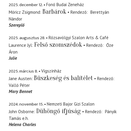
2025. december 12.
Fonó Budai Zeneház
Barbárok
Móricz Zsigmond
Rendező
Berettyán
Nándor
Szereplő
2025. augusztus 28.
Rózsavölgyi Szalon Arts & Café
Felső szomszédok
Laurence Jyl
Rendező
Őze
Áron
Julie
2025. március 8.
Vígszínház
Büszkeség és balítélet
Jane Austen
Rendező
Valló Péter
Mary Bennet
2024. november 15.
Nemzeti Bajor Gizi Szalon
Dühöngő ifjúság
John Osborne
Rendező
Pányik
Tamás
e.h.
Helena Charles