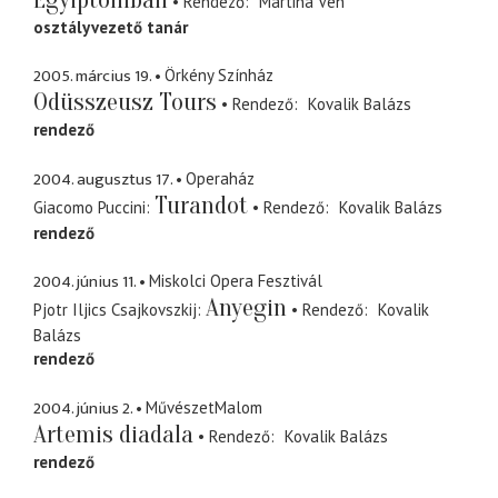
Rendező
Martina Veh
osztályvezető tanár
2005. március 19.
Örkény Színház
Odüsszeusz Tours
Rendező
Kovalik Balázs
rendező
2004. augusztus 17.
Operaház
Turandot
Giacomo Puccini
Rendező
Kovalik Balázs
rendező
2004. június 11.
Miskolci Opera Fesztivál
Anyegin
Pjotr Iljics Csajkovszkij
Rendező
Kovalik
Balázs
rendező
2004. június 2.
MűvészetMalom
Artemis diadala
Rendező
Kovalik Balázs
rendező