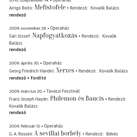
2010. szeptember 14.
Mefistofele
Arrigo Boito
Rendező
Kovalik Balázs
rendező
2009. november 28.
Operaház
Napfogyatkozás
Sári József
Rendező
Kovalik
Balázs
rendező
2009. április 30.
Operaház
Xerxes
Georg Friedrich Händel
Rendező
Kovalik Balázs
rendező
fordító
2009. március 20.
Tavaszi Fesztivál
Philemon és Baucis
Franz Joseph Haydn
Rendező
Kovalik Balázs
rendező
2009. február 13.
Operaház
A sevillai borbély
G. A. Rossini
Rendező
Békés