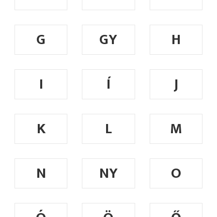
G
GY
H
I
Í
J
K
L
M
N
NY
O