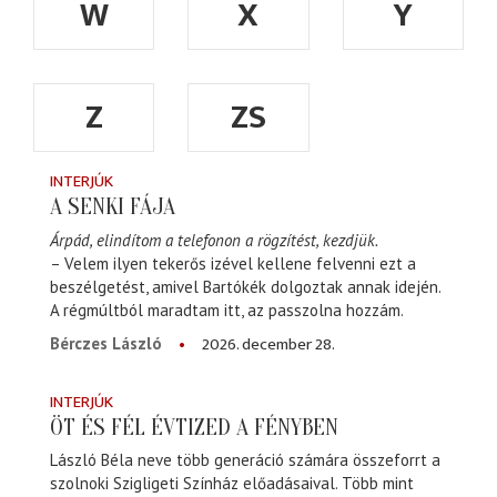
W
X
Y
Z
ZS
INTERJÚK
A SENKI FÁJA
Árpád, elindítom a telefonon a rögzítést, kezdjük.
– Velem ilyen tekerős izével kellene felvenni ezt a
beszélgetést, amivel Bartókék dolgoztak annak idején.
A régmúltból maradtam itt, az passzolna hozzám.
2026. december 28.
Bérczes László
INTERJÚK
ÖT ÉS FÉL ÉVTIZED A FÉNYBEN
László Béla neve több generáció számára összeforrt a
szolnoki Szigligeti Színház előadásaival. Több mint