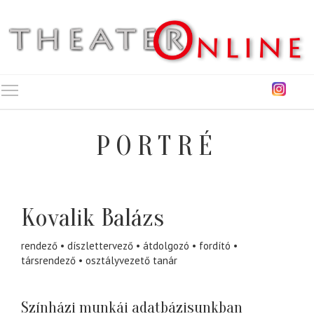
Toggle main menu visibility
PORTRÉ
Kovalik Balázs
rendező
díszlettervező
átdolgozó
fordító
társrendező
osztályvezető tanár
Színházi munkái adatbázisunkban