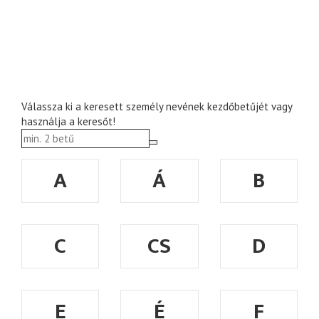
Válassza ki a keresett személy nevének kezdőbetűjét vagy
használja a keresőt!
A
Á
B
C
CS
D
E
É
F