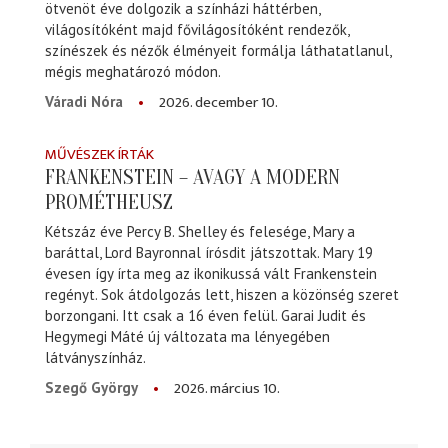
ötvenöt éve dolgozik a színházi háttérben,
világosítóként majd fővilágosítóként rendezők,
színészek és nézők élményeit formálja láthatatlanul,
mégis meghatározó módon.
2026. december 10.
Váradi Nóra
MŰVÉSZEK ÍRTÁK
FRANKENSTEIN – AVAGY A MODERN
PROMÉTHEUSZ
Kétszáz éve Percy B. Shelley és felesége, Mary a
baráttal, Lord Bayronnal írósdit játszottak. Mary 19
évesen így írta meg az ikonikussá vált Frankenstein
regényt. Sok átdolgozás lett, hiszen a közönség szeret
borzongani. Itt csak a 16 éven felül. Garai Judit és
Hegymegi Máté új változata ma lényegében
látványszínház.
2026. március 10.
Szegő György