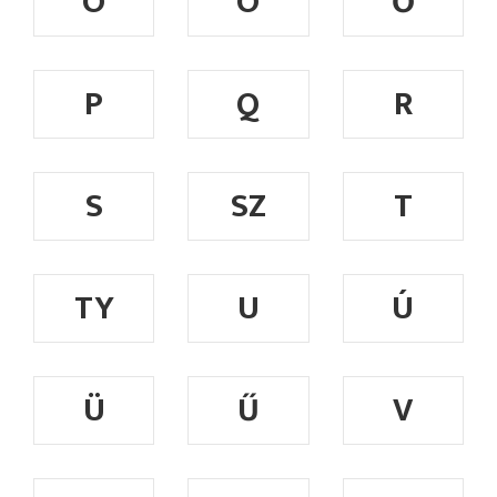
Ó
Ö
Ő
P
Q
R
S
SZ
T
TY
U
Ú
Ü
Ű
V