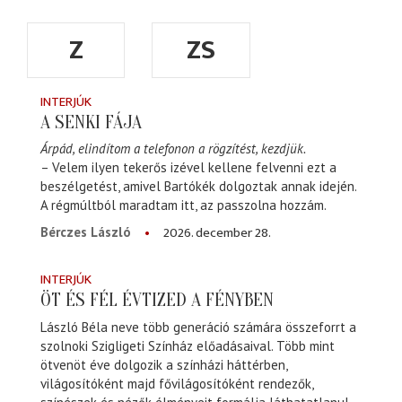
Z
ZS
INTERJÚK
A SENKI FÁJA
Árpád, elindítom a telefonon a rögzítést, kezdjük.
– Velem ilyen tekerős izével kellene felvenni ezt a
beszélgetést, amivel Bartókék dolgoztak annak idején.
A régmúltból maradtam itt, az passzolna hozzám.
2026. december 28.
Bérczes László
INTERJÚK
ÖT ÉS FÉL ÉVTIZED A FÉNYBEN
László Béla neve több generáció számára összeforrt a
szolnoki Szigligeti Színház előadásaival. Több mint
ötvenöt éve dolgozik a színházi háttérben,
világosítóként majd fővilágosítóként rendezők,