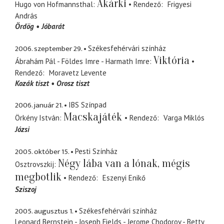
Akárki
Hugo von Hofmannsthal
Rendező
Frigyesi
András
Ördög
Jóbarát
2006. szeptember 29.
Székesfehérvári színház
Viktória
Ábrahám Pál - Földes Imre - Harmath Imre
Rendező
Moravetz Levente
Kozák tiszt
Orosz tiszt
2006. január 21.
IBS Színpad
Macskajáték
Örkény István
Rendező
Varga Miklós
Józsi
2005. október 15.
Pesti Színház
Négy lába van a lónak, mégis
Osztrovszkij
megbotlik
Rendező
Eszenyi Enikő
Sziszoj
2005. augusztus 1.
Székesfehérvári színház
Leonard Bernstein - Joseph Fields - Jerome Chodorov - Betty