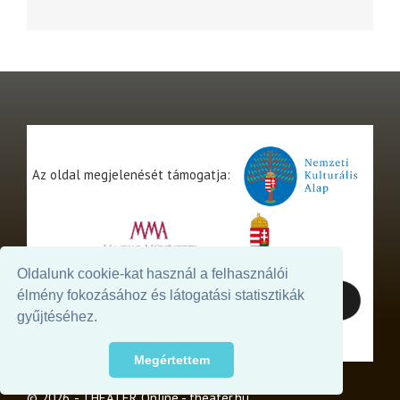
Az oldal megjelenését támogatja:
Oldalunk cookie-kat használ a felhasználói
élmény fokozásához és látogatási statisztikák
gyűjtéséhez.
Megértettem
© 2026. - THEATER Online -
theater.hu