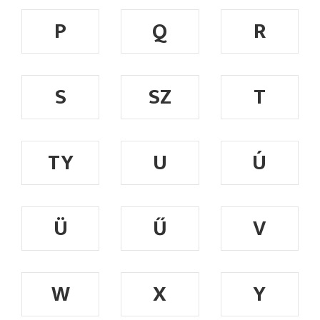
P
Q
R
S
SZ
T
TY
U
Ú
Ü
Ű
V
W
X
Y