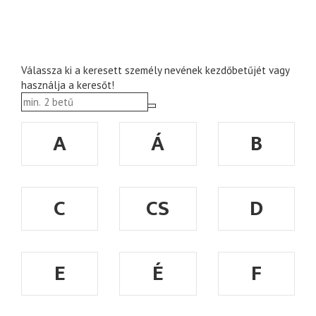
Válassza ki a keresett személy nevének kezdőbetűjét vagy
használja a keresőt!
A
Á
B
C
CS
D
E
É
F