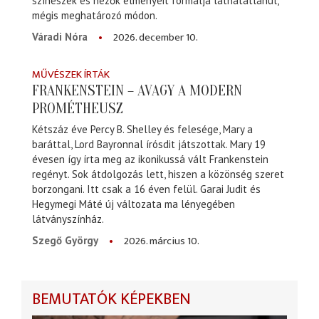
színészek és nézők élményeit formálja láthatatlanul,
mégis meghatározó módon.
2026. december 10.
Váradi Nóra
MŰVÉSZEK ÍRTÁK
FRANKENSTEIN – AVAGY A MODERN
PROMÉTHEUSZ
Kétszáz éve Percy B. Shelley és felesége, Mary a
baráttal, Lord Bayronnal írósdit játszottak. Mary 19
évesen így írta meg az ikonikussá vált Frankenstein
regényt. Sok átdolgozás lett, hiszen a közönség szeret
borzongani. Itt csak a 16 éven felül. Garai Judit és
Hegymegi Máté új változata ma lényegében
látványszínház.
2026. március 10.
Szegő György
BEMUTATÓK KÉPEKBEN