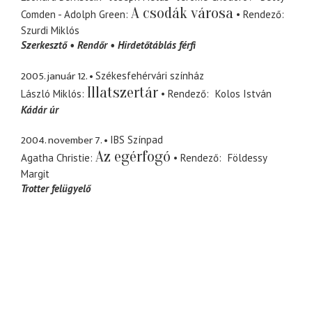
A csodák városa
Comden - Adolph Green
Rendező
Szurdi Miklós
Szerkesztő
Rendőr
Hirdetőtáblás férfi
2005. január 12.
Székesfehérvári színház
Illatszertár
László Miklós
Rendező
Kolos István
Kádár úr
2004. november 7.
IBS Színpad
Az egérfogó
Agatha Christie
Rendező
Földessy
Margit
Trotter felügyelő