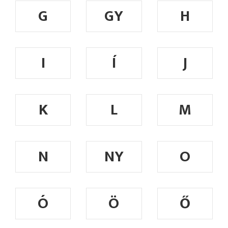
G
GY
H
I
Í
J
K
L
M
N
NY
O
Ó
Ö
Ő