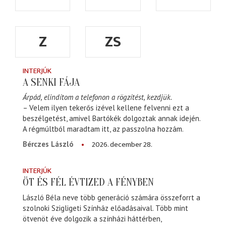
Z
ZS
INTERJÚK
A SENKI FÁJA
Árpád, elindítom a telefonon a rögzítést, kezdjük.
– Velem ilyen tekerős izével kellene felvenni ezt a
beszélgetést, amivel Bartókék dolgoztak annak idején.
A régmúltból maradtam itt, az passzolna hozzám.
2026. december 28.
Bérczes László
INTERJÚK
ÖT ÉS FÉL ÉVTIZED A FÉNYBEN
László Béla neve több generáció számára összeforrt a
szolnoki Szigligeti Színház előadásaival. Több mint
ötvenöt éve dolgozik a színházi háttérben,