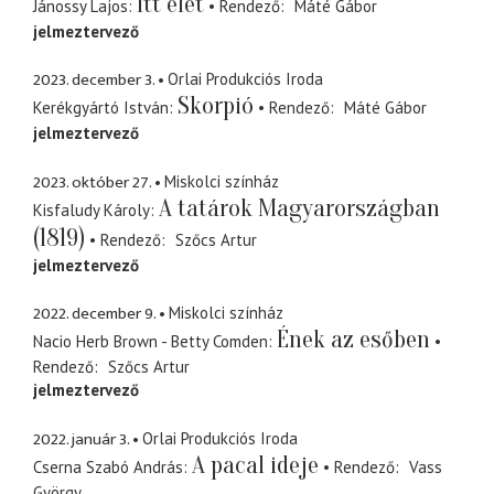
Itt élet
Jánossy Lajos
Rendező
Máté Gábor
jelmeztervező
2023. december 3.
Orlai Produkciós Iroda
Skorpió
Kerékgyártó István
Rendező
Máté Gábor
jelmeztervező
2023. október 27.
Miskolci színház
A tatárok Magyarországban
Kisfaludy Károly
(1819)
Rendező
Szőcs Artur
jelmeztervező
2022. december 9.
Miskolci színház
Ének az esőben
Nacio Herb Brown - Betty Comden
Rendező
Szőcs Artur
jelmeztervező
2022. január 3.
Orlai Produkciós Iroda
A pacal ideje
Cserna Szabó András
Rendező
Vass
György