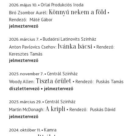
2026. május 10.
Orlai Produkciós Iroda
Könnyű nekem a föld
Biró Zsombor Aurél
Rendező
Máté Gábor
jelmeztervező
2026. március 7.
Budaörsi Latinovits Színház
Ivánka bácsi
Anton Pavlovics Csehov
Rendező
Keresztes Tamás
jelmeztervező
2025. november 7.
Centrál Színház
Tiszta őrület
Woody Allen
Rendező
Puskás Tamás
díszlettervező
jelmeztervező
2025. március 29.
Centrál Színház
A kripli
Martin McDonagh
Rendező
Puskás Dávid
jelmeztervező
2024. október 11.
Kamra