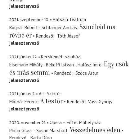
jelmeztervező
2021. szeptember 10.
Hatszín Teátrum
Szindbád ma
Bognár Róbert - Schlanger András
révbe ér
Rendező
Tóth József
jelmeztervező
2021. június 22.
Kecskeméti színház
Egy csók
Eisemann Mihály - Békeffi István - Halász Imre
és más semmi
Rendező
Szőcs Artur
jelmeztervező
2021. június 2.
Art-Színtér
A testőr
Molnár Ferenc
Rendező
Vass György
jelmeztervező
2020. november 21.
Opera – Eiffel Műhelyház
Veszedelmes éden
Philip Glass - Susan Marshall
Rendező
Barta Dóra