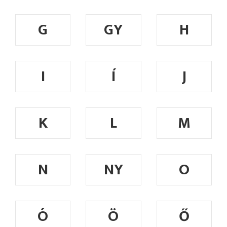
G
GY
H
I
Í
J
K
L
M
N
NY
O
Ó
Ö
Ő