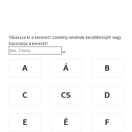
Válassza ki a keresett személy nevének kezdőbetűjét vagy
használja a keresőt!
A
Á
B
C
CS
D
E
É
F