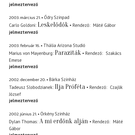
jelmeztervező
2003. március 21.
Ódry Színpad
Leskelődők
Carlo Goldoni
Rendező
Máté Gábor
jelmeztervező
2003. február 16.
Thália Arizona Studió
Paraziták
Marius von Mayenburg
Rendező
Szakács
Emese
jelmeztervező
2002. december 20.
Bárka Színház
Ilja Próféta
Tadeusz Slobodzianek
Rendező
Czajlik
József
jelmeztervező
2002. június 21.
Örkény Színház
A mi erdőnk alján
Dylan Thomas
Rendező
Máté
Gábor
jelmeztervező