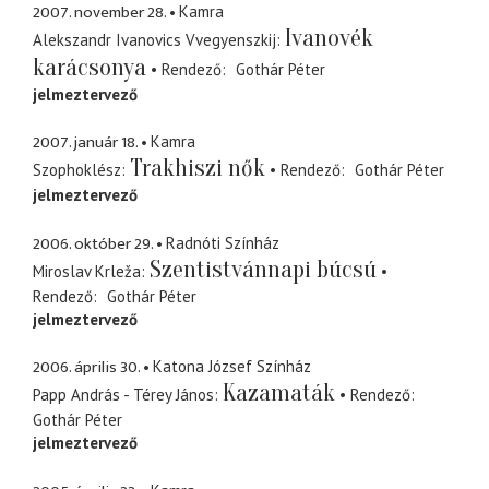
2007. november 28.
Kamra
Ivanovék
Alekszandr Ivanovics Vvegyenszkij
karácsonya
Rendező
Gothár Péter
jelmeztervező
2007. január 18.
Kamra
Trakhiszi nők
Szophoklész
Rendező
Gothár Péter
jelmeztervező
2006. október 29.
Radnóti Színház
Szentistvánnapi búcsú
Miroslav Krleža
Rendező
Gothár Péter
jelmeztervező
2006. április 30.
Katona József Színház
Kazamaták
Papp András - Térey János
Rendező
Gothár Péter
jelmeztervező