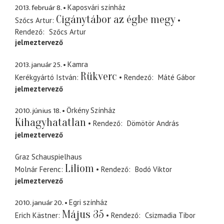
2013. február 8.
Kaposvári színház
Cigánytábor az égbe megy
Szőcs Artur
Rendező
Szőcs Artur
jelmeztervező
2013. január 25.
Kamra
Rükverc
Kerékgyártó István
Rendező
Máté Gábor
jelmeztervező
2010. június 18.
Örkény Színház
Kihagyhatatlan
Rendező
Dömötör András
jelmeztervező
Graz Schauspielhaus
Liliom
Molnár Ferenc
Rendező
Bodó Viktor
jelmeztervező
2010. január 20.
Egri színház
Május 35
Erich Kästner
Rendező
Csizmadia Tibor