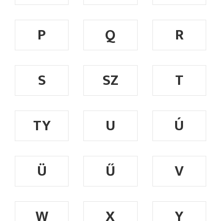
P
Q
R
S
SZ
T
TY
U
Ú
Ü
Ű
V
W
X
Y