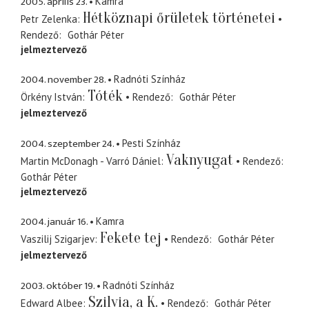
2005. április 23.
Kamra
Hétköznapi őrületek történetei
Petr Zelenka
Rendező
Gothár Péter
jelmeztervező
2004. november 28.
Radnóti Színház
Tóték
Örkény István
Rendező
Gothár Péter
jelmeztervező
2004. szeptember 24.
Pesti Színház
Vaknyugat
Martin McDonagh - Varró Dániel
Rendező
Gothár Péter
jelmeztervező
2004. január 16.
Kamra
Fekete tej
Vaszilij Szigarjev
Rendező
Gothár Péter
jelmeztervező
2003. október 19.
Radnóti Színház
Szilvia, a K.
Edward Albee
Rendező
Gothár Péter