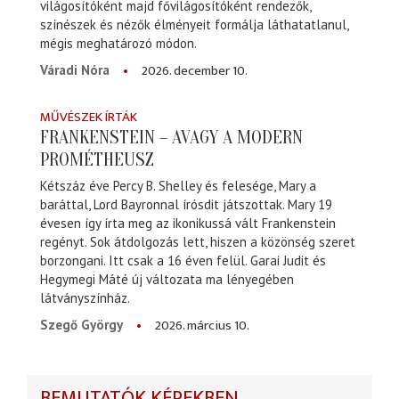
világosítóként majd fővilágosítóként rendezők,
színészek és nézők élményeit formálja láthatatlanul,
mégis meghatározó módon.
2026. december 10.
Váradi Nóra
MŰVÉSZEK ÍRTÁK
FRANKENSTEIN – AVAGY A MODERN
PROMÉTHEUSZ
Kétszáz éve Percy B. Shelley és felesége, Mary a
baráttal, Lord Bayronnal írósdit játszottak. Mary 19
évesen így írta meg az ikonikussá vált Frankenstein
regényt. Sok átdolgozás lett, hiszen a közönség szeret
borzongani. Itt csak a 16 éven felül. Garai Judit és
Hegymegi Máté új változata ma lényegében
látványszínház.
2026. március 10.
Szegő György
BEMUTATÓK KÉPEKBEN