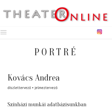
Toggle main menu visibility
PORTRÉ
Kovács Andrea
díszlettervező
jelmeztervező
Színházi munkái adatbázisunkban