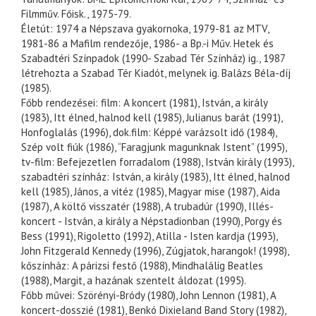
Filmműv. Főisk., 1975-79.
Életút: 1974 a Népszava gyakornoka, 1979-81 az MTV,
1981-86 a Mafilm rendezője, 1986- a Bp.-i Műv. Hetek és
Szabadtéri Színpadok (1990- Szabad Tér Színház) ig., 1987
létrehozta a Szabad Tér Kiadót, melynek ig. Balázs Béla-díj
(1985).
Főbb rendezései: film: A koncert (1981), István, a király
(1983), Itt élned, halnod kell (1985), Julianus barát (1991),
Honfoglalás (1996), dok.film: Képpé varázsolt idő (1984),
Szép volt fiúk (1986), “Faragjunk magunknak Istent” (1995),
tv-film: Befejezetlen forradalom (1988), István király (1993),
szabadtéri színház: István, a király (1983), Itt élned, halnod
kell (1985), János, a vitéz (1985), Magyar mise (1987), Aida
(1987), A költő visszatér (1988), A trubadúr (1990), Illés-
koncert - István, a király a Népstadionban (1990), Porgy és
Bess (1991), Rigoletto (1992), Atilla - Isten kardja (1993),
John Fitzgerald Kennedy (1996), Zúgjatok, harangok! (1998),
kőszínház: A párizsi festő (1988), Mindhalálig Beatles
(1988), Margit, a hazának szentelt áldozat (1995).
Főbb művei: Szörényi-Bródy (1980), John Lennon (1981), A
koncert-dosszié (1981), Benkó Dixieland Band Story (1982),