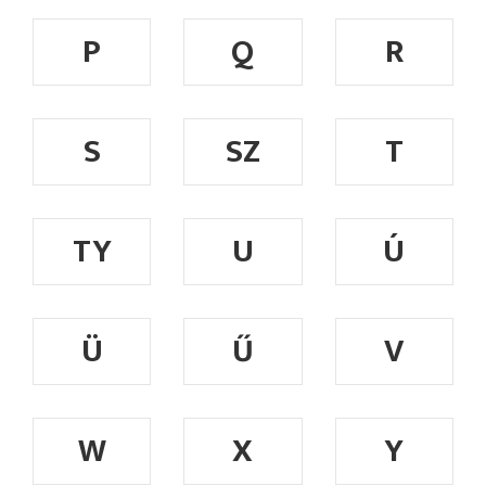
P
Q
R
S
SZ
T
TY
U
Ú
Ü
Ű
V
W
X
Y