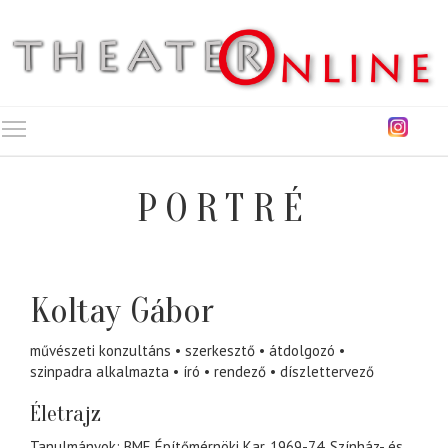
Toggle main menu visibility
PORTRÉ
Koltay Gábor
művészeti konzultáns
szerkesztő
átdolgozó
szinpadra alkalmazta
író
rendező
díszlettervező
Életrajz
Tanulmányok: BME Építőmérnöki Kar, 1969-74, Színház- és