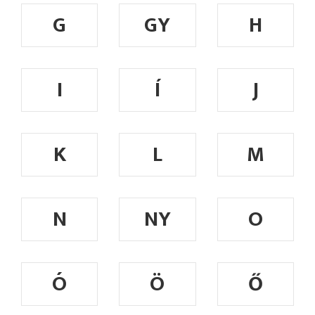
G
GY
H
I
Í
J
K
L
M
N
NY
O
Ó
Ö
Ő