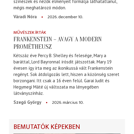
színészek és nézők élményeit formálja láthatatlanul,
mégis meghatározó módon.
2026. december 10.
Váradi Nóra
MŰVÉSZEK ÍRTÁK
FRANKENSTEIN – AVAGY A MODERN
PROMÉTHEUSZ
Kétszáz éve Percy B. Shelley és felesége, Mary a
baráttal, Lord Bayronnal írósdit játszottak. Mary 19
évesen így írta meg az ikonikussá vált Frankenstein
regényt. Sok átdolgozás lett, hiszen a közönség szeret
borzongani. Itt csak a 16 éven felül. Garai Judit és
Hegymegi Máté új változata ma lényegében
látványszínház.
2026. március 10.
Szegő György
BEMUTATÓK KÉPEKBEN