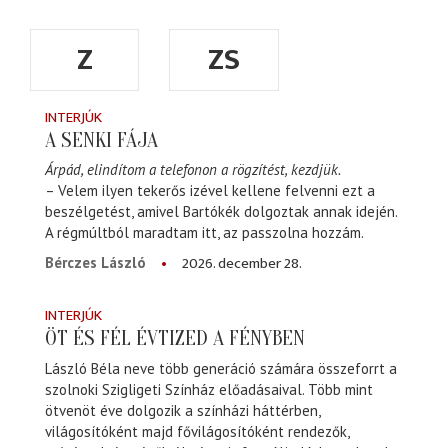
Z
ZS
INTERJÚK
A SENKI FÁJA
Árpád, elindítom a telefonon a rögzítést, kezdjük.
– Velem ilyen tekerős izével kellene felvenni ezt a
beszélgetést, amivel Bartókék dolgoztak annak idején.
A régmúltból maradtam itt, az passzolna hozzám.
2026. december 28.
Bérczes László
INTERJÚK
ÖT ÉS FÉL ÉVTIZED A FÉNYBEN
László Béla neve több generáció számára összeforrt a
szolnoki Szigligeti Színház előadásaival. Több mint
ötvenöt éve dolgozik a színházi háttérben,
világosítóként majd fővilágosítóként rendezők,