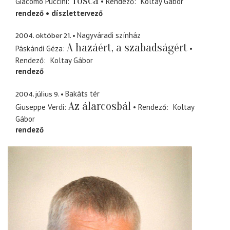
Tosca
Giacomo Puccini
Rendező
Koltay Gábor
rendező
díszlettervező
2004. október 21.
Nagyváradi színház
A hazáért, a szabadságért
Páskándi Géza
Rendező
Koltay Gábor
rendező
2004. július 9.
Bakáts tér
Az álarcosbál
Giuseppe Verdi
Rendező
Koltay
Gábor
rendező