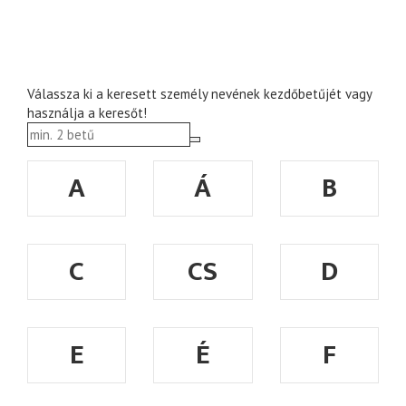
Válassza ki a keresett személy nevének kezdőbetűjét vagy
használja a keresőt!
A
Á
B
C
CS
D
E
É
F