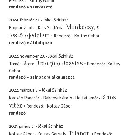
Rendező
Koltay Gábor
rendező
szerkesztő
2024. február 23.
Jókai Szinház
Munkácsy, a
Bognár Zsolt - Kiss Stefánia
festőfejedelem
Rendező
Koltay Gábor
rendező
átdolgozó
2022. november 23.
Jókai Szinház
Ördögölő Józsiás
Tamási Áron
Rendező
Koltay
Gábor
rendező
szinpadra alkalmazta
2022. március 3.
Jókai Szinház
János
Kacsóh Pongrác - Bakonyi Károly - Heltai Jenő
vitéz
Rendező
Koltay Gábor
rendező
2021. június 5.
Jókai Szinház
Trianon
Koltay Gábor - Koltay Gergely
Rendező