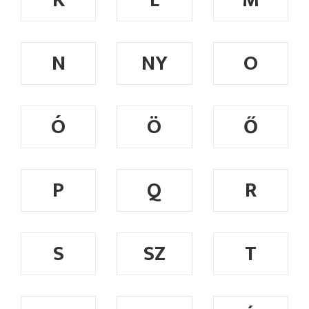
K
L
M
N
NY
O
Ó
Ö
Ő
P
Q
R
S
SZ
T