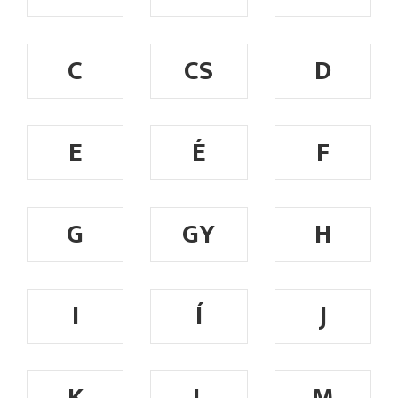
C
CS
D
E
É
F
G
GY
H
I
Í
J