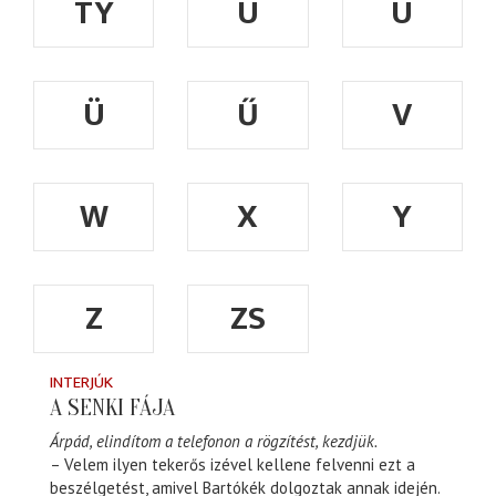
TY
U
Ú
Ü
Ű
V
W
X
Y
Z
ZS
INTERJÚK
A SENKI FÁJA
Árpád, elindítom a telefonon a rögzítést, kezdjük.
– Velem ilyen tekerős izével kellene felvenni ezt a
beszélgetést, amivel Bartókék dolgoztak annak idején.