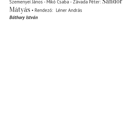
Sándor
Szemenyei János - Mikó Csaba - Závada Péter
Mátyás
Rendező
Léner András
Báthory István