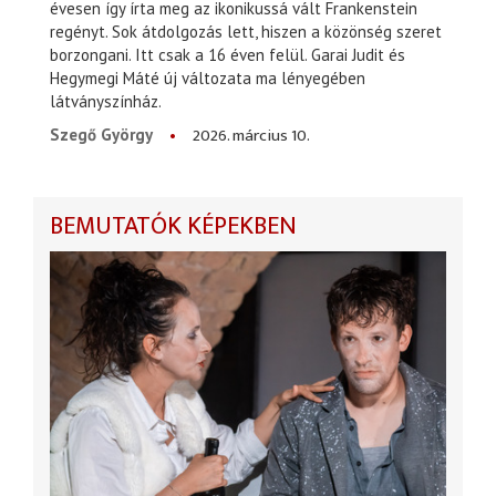
évesen így írta meg az ikonikussá vált Frankenstein
regényt. Sok átdolgozás lett, hiszen a közönség szeret
borzongani. Itt csak a 16 éven felül. Garai Judit és
Hegymegi Máté új változata ma lényegében
látványszínház.
2026. március 10.
Szegő György
BEMUTATÓK KÉPEKBEN