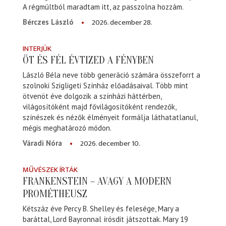
A régmúltból maradtam itt, az passzolna hozzám.
2026. december 28.
Bérczes László
INTERJÚK
ÖT ÉS FÉL ÉVTIZED A FÉNYBEN
László Béla neve több generáció számára összeforrt a
szolnoki Szigligeti Színház előadásaival. Több mint
ötvenöt éve dolgozik a színházi háttérben,
világosítóként majd fővilágosítóként rendezők,
színészek és nézők élményeit formálja láthatatlanul,
mégis meghatározó módon.
2026. december 10.
Váradi Nóra
MŰVÉSZEK ÍRTÁK
FRANKENSTEIN – AVAGY A MODERN
PROMÉTHEUSZ
Kétszáz éve Percy B. Shelley és felesége, Mary a
baráttal, Lord Bayronnal írósdit játszottak. Mary 19