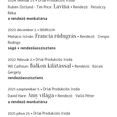
2024. február 25.
Orlai Produkciós Iroda
Lavina
Ruben Östlund - Tim Price
Rendező
Pelsőczy
Réka
a rendező munkatársa
2023. december 2.
Játékszín
Francia rúdugrás
Mohácsi István
Rendező
Crespo
Rodrigo
súgó
rendezőasszisztens
2022. február 2.
Orlai Produkciós Iroda
Balkon kilátással
Wil Calhoun
Rendező
Kocsis
Gergely
rendezőasszisztens
2021. szeptember 5.
Orlai Produkciós Iroda
Amy világa
David Hare
Rendező
Valló Péter
a rendező munkatársa
2021. július 23.
Orlai Produkciós Iroda