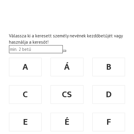
Válassza ki a keresett személy nevének kezdőbetűjét vagy
használja a keresőt!
A
Á
B
C
CS
D
E
É
F