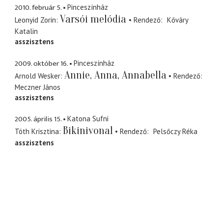
2010. február 5.
Pinceszínház
Varsói melódia
Leonyid Zorin
Rendező
Kőváry
Katalin
asszisztens
2009. október 16.
Pinceszínház
Annie, Anna, Annabella
Arnold Wesker
Rendező
Meczner János
asszisztens
2005. április 15.
Katona Sufni
Bikinivonal
Tóth Krisztina
Rendező
Pelsőczy Réka
asszisztens