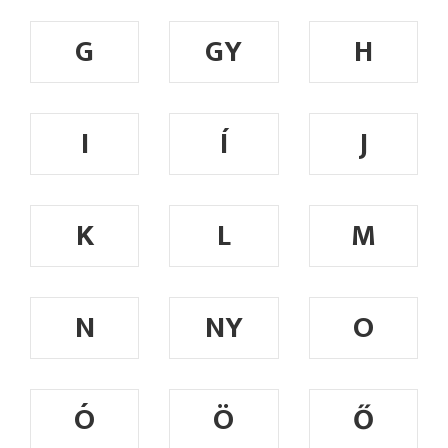
G
GY
H
I
Í
J
K
L
M
N
NY
O
Ó
Ö
Ő