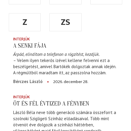
Z
ZS
INTERJÚK
A SENKI FÁJA
Árpád, elindítom a telefonon a rögzítést, kezdjük.
– Velem ilyen tekerős izével kellene felvenni ezt a
beszélgetést, amivel Bartókék dolgoztak annak idején.
A régmúltból maradtam itt, az passzolna hozzám.
2026. december 28.
Bérczes László
INTERJÚK
ÖT ÉS FÉL ÉVTIZED A FÉNYBEN
László Béla neve több generáció számára összeforrt a
szolnoki Szigligeti Színház előadásaival. Több mint
ötvenöt éve dolgozik a színházi háttérben,
világosítóként majd fővilágosítóként rendezők,