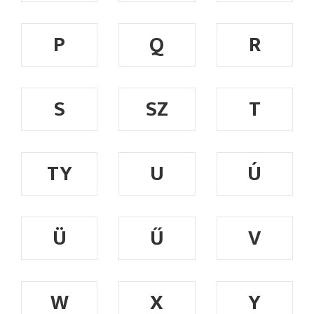
P
Q
R
S
SZ
T
TY
U
Ú
Ü
Ű
V
W
X
Y