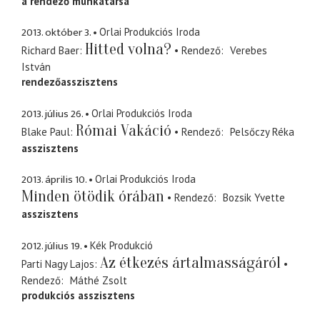
a rendező munkatársa
2013. október 3.
Orlai Produkciós Iroda
Hitted volna?
Richard Baer
Rendező
Verebes
István
rendezőasszisztens
2013. július 26.
Orlai Produkciós Iroda
Római Vakáció
Blake Paul
Rendező
Pelsőczy Réka
asszisztens
2013. április 10.
Orlai Produkciós Iroda
Minden ötödik órában
Rendező
Bozsik Yvette
asszisztens
2012. július 19.
Kék Produkció
Az étkezés ártalmasságáról
Parti Nagy Lajos
Rendező
Máthé Zsolt
produkciós asszisztens