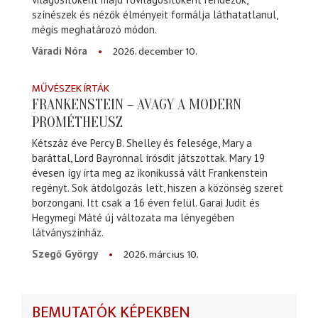
színészek és nézők élményeit formálja láthatatlanul,
mégis meghatározó módon.
2026. december 10.
Váradi Nóra
MŰVÉSZEK ÍRTÁK
FRANKENSTEIN – AVAGY A MODERN
PROMÉTHEUSZ
Kétszáz éve Percy B. Shelley és felesége, Mary a
baráttal, Lord Bayronnal írósdit játszottak. Mary 19
évesen így írta meg az ikonikussá vált Frankenstein
regényt. Sok átdolgozás lett, hiszen a közönség szeret
borzongani. Itt csak a 16 éven felül. Garai Judit és
Hegymegi Máté új változata ma lényegében
látványszínház.
2026. március 10.
Szegő György
BEMUTATÓK KÉPEKBEN