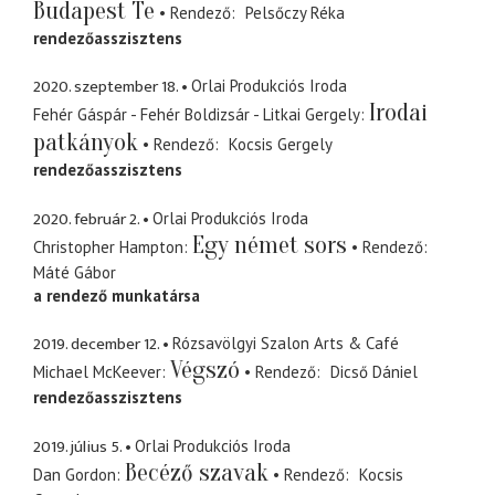
Budapest Te
Rendező
Pelsőczy Réka
rendezőasszisztens
2020. szeptember 18.
Orlai Produkciós Iroda
Irodai
Fehér Gáspár - Fehér Boldizsár - Litkai Gergely
patkányok
Rendező
Kocsis Gergely
rendezőasszisztens
2020. február 2.
Orlai Produkciós Iroda
Egy német sors
Christopher Hampton
Rendező
Máté Gábor
a rendező munkatársa
2019. december 12.
Rózsavölgyi Szalon Arts & Café
Végszó
Michael McKeever
Rendező
Dicső Dániel
rendezőasszisztens
2019. július 5.
Orlai Produkciós Iroda
Becéző szavak
Dan Gordon
Rendező
Kocsis