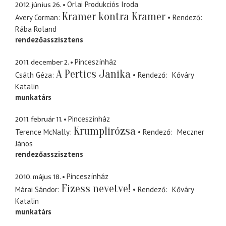
2012. június 26.
Orlai Produkciós Iroda
Kramer kontra Kramer
Avery Corman
Rendező
Rába Roland
rendezőasszisztens
2011. december 2.
Pinceszínház
A Pertics Janika
Csáth Géza
Rendező
Kőváry
Katalin
munkatárs
2011. február 11.
Pinceszínház
Krumplirózsa
Terence McNally
Rendező
Meczner
János
rendezőasszisztens
2010. május 18.
Pinceszínház
Fizess nevetve!
Márai Sándor
Rendező
Kőváry
Katalin
munkatárs