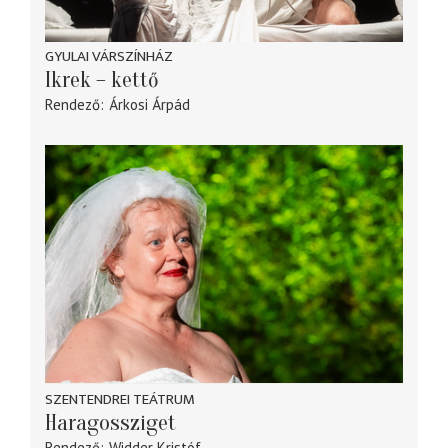
GYULAI VÁRSZÍNHÁZ
Ikrek – kettő
Rendező
Árkosi Árpád
SZENTENDREI TEÁTRUM
Haragossziget
Rendező
Widder Kristóf