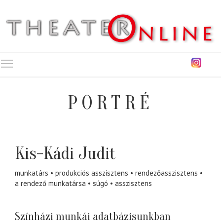
Toggle main menu visibility
PORTRÉ
Kis-Kádi Judit
munkatárs
produkciós asszisztens
rendezőasszisztens
a rendező munkatársa
súgó
asszisztens
Színházi munkái adatbázisunkban