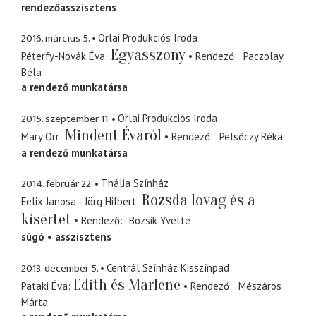
rendezőasszisztens
2016. március 5.
Orlai Produkciós Iroda
Egyasszony
Péterfy-Novák Éva
Rendező
Paczolay
Béla
a rendező munkatársa
2015. szeptember 11.
Orlai Produkciós Iroda
Mindent Éváról
Mary Orr
Rendező
Pelsőczy Réka
a rendező munkatársa
2014. február 22.
Thália Színház
Rozsda lovag és a
Felix Janosa - Jörg Hilbert
kísértet
Rendező
Bozsik Yvette
súgó
asszisztens
2013. december 5.
Centrál Színház Kisszínpad
Edith és Marlene
Pataki Éva
Rendező
Mészáros
Márta