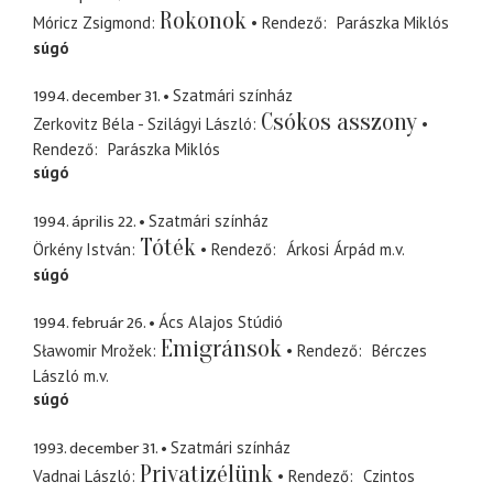
Rokonok
Móricz Zsigmond
Rendező
Parászka Miklós
súgó
1994. december 31.
Szatmári színház
Csókos asszony
Zerkovitz Béla - Szilágyi László
Rendező
Parászka Miklós
súgó
1994. április 22.
Szatmári színház
Tóték
Örkény István
Rendező
Árkosi Árpád
m.v.
súgó
1994. február 26.
Ács Alajos Stúdió
Emigránsok
Sławomir Mrožek
Rendező
Bérczes
László
m.v.
súgó
1993. december 31.
Szatmári színház
Privatizélünk
Vadnai László
Rendező
Czintos