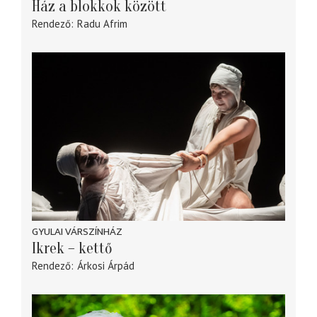
Ház a blokkok között
Rendező
Radu Afrim
GYULAI VÁRSZÍNHÁZ
Ikrek – kettő
Rendező
Árkosi Árpád