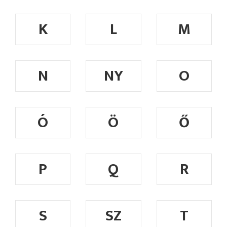
K
L
M
N
NY
O
Ó
Ö
Ő
P
Q
R
S
SZ
T