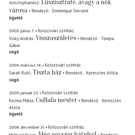
Lüszisztraté, avagy a nők
Arisztophanész
városa
Rendező
Dominique Serrand
ügyelő
2009. július 7.
Kolozsvári színház
Visszaszületés
Visky András
Rendező
Tompa
Gábor
súgó
2009. március 14.
Kolozsvári színház
Tiszta ház
Sarah Ruhl
Rendező
Keresztes Attila
súgó
2009. január 25.
Kolozsvári színház
Csillala mester
Kozma Mária
Rendező
Keresztes
Attila
ügyelő
2008. december 31.
Kolozsvári színház
Még egyszer hátulról
Michael Frayn
Rendező