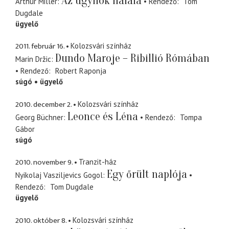
Az ügynök halála
Arthur Miller
Rendező
Tom
Dugdale
ügyelő
2011. február 16.
Kolozsvári színház
Dundo Maroje – Ribillió Rómában
Marin Držic
Rendező
Robert Raponja
súgó
ügyelő
2010. december 2.
Kolozsvári színház
Leonce és Léna
Georg Büchner
Rendező
Tompa
Gábor
súgó
2010. november 9.
Tranzit-ház
Egy őrült naplója
Nyikolaj Vasziljevics Gogol
Rendező
Tom Dugdale
ügyelő
2010. október 8.
Kolozsvári színház