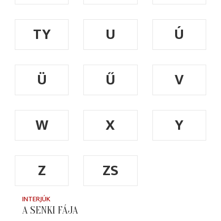
TY
U
Ú
Ü
Ű
V
W
X
Y
Z
ZS
INTERJÚK
A SENKI FÁJA