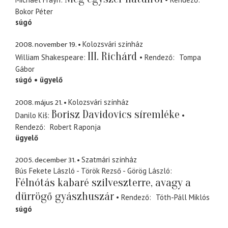
Bokor Péter
súgó
2008. november 19.
Kolozsvári színház
III. Richárd
William Shakespeare
Rendező
Tompa
Gábor
súgó
ügyelő
2008. május 21.
Kolozsvári színház
Borisz Davidovics síremléke
Danilo Kiš
Rendező
Robert Raponja
ügyelő
2005. december 31.
Szatmári színház
Bús Fekete László - Török Rezső - Görög László
Félnótás kabaré szilveszterre, avagy a
dürrögő gyászhuszár
Rendező
Tóth-Páll Miklós
súgó