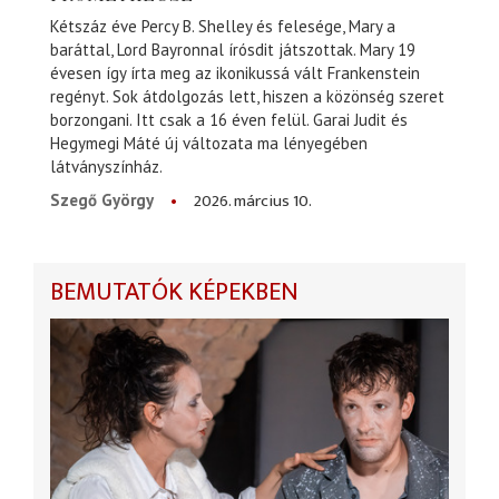
Kétszáz éve Percy B. Shelley és felesége, Mary a
baráttal, Lord Bayronnal írósdit játszottak. Mary 19
évesen így írta meg az ikonikussá vált Frankenstein
regényt. Sok átdolgozás lett, hiszen a közönség szeret
borzongani. Itt csak a 16 éven felül. Garai Judit és
Hegymegi Máté új változata ma lényegében
látványszínház.
2026. március 10.
Szegő György
BEMUTATÓK KÉPEKBEN