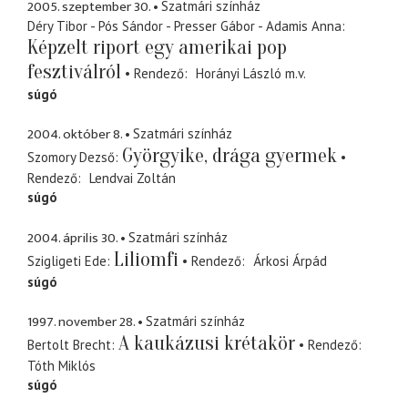
2005. szeptember 30.
Szatmári színház
Déry Tibor - Pós Sándor - Presser Gábor - Adamis Anna
Képzelt riport egy amerikai pop
fesztiválról
Rendező
Horányi László
m.v.
súgó
2004. október 8.
Szatmári színház
Györgyike, drága gyermek
Szomory Dezső
Rendező
Lendvai Zoltán
súgó
2004. április 30.
Szatmári színház
Liliomfi
Szigligeti Ede
Rendező
Árkosi Árpád
súgó
1997. november 28.
Szatmári színház
A kaukázusi krétakör
Bertolt Brecht
Rendező
Tóth Miklós
súgó