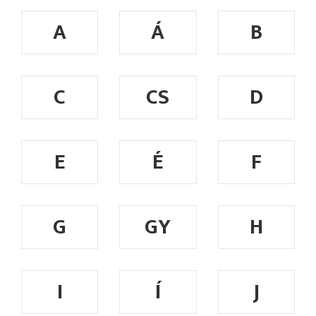
A
Á
B
C
CS
D
E
É
F
G
GY
H
I
Í
J