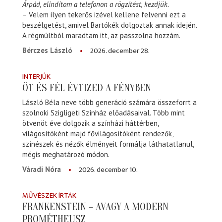
Árpád, elindítom a telefonon a rögzítést, kezdjük.
– Velem ilyen tekerős izével kellene felvenni ezt a
beszélgetést, amivel Bartókék dolgoztak annak idején.
A régmúltból maradtam itt, az passzolna hozzám.
2026. december 28.
Bérczes László
INTERJÚK
ÖT ÉS FÉL ÉVTIZED A FÉNYBEN
László Béla neve több generáció számára összeforrt a
szolnoki Szigligeti Színház előadásaival. Több mint
ötvenöt éve dolgozik a színházi háttérben,
világosítóként majd fővilágosítóként rendezők,
színészek és nézők élményeit formálja láthatatlanul,
mégis meghatározó módon.
2026. december 10.
Váradi Nóra
MŰVÉSZEK ÍRTÁK
FRANKENSTEIN – AVAGY A MODERN
PROMÉTHEUSZ