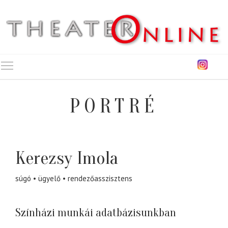
Toggle main menu visibility
PORTRÉ
Kerezsy Imola
súgó
ügyelő
rendezőasszisztens
Színházi munkái adatbázisunkban