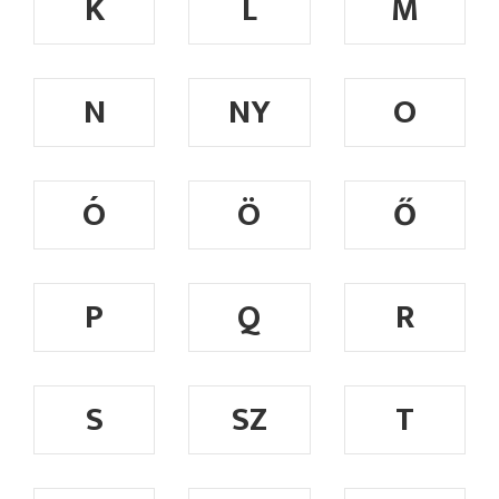
K
L
M
N
NY
O
Ó
Ö
Ő
P
Q
R
S
SZ
T