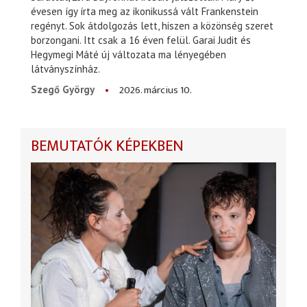
évesen így írta meg az ikonikussá vált Frankenstein
regényt. Sok átdolgozás lett, hiszen a közönség szeret
borzongani. Itt csak a 16 éven felül. Garai Judit és
Hegymegi Máté új változata ma lényegében
látványszínház.
2026. március 10.
Szegő György
BEMUTATÓK KÉPEKBEN