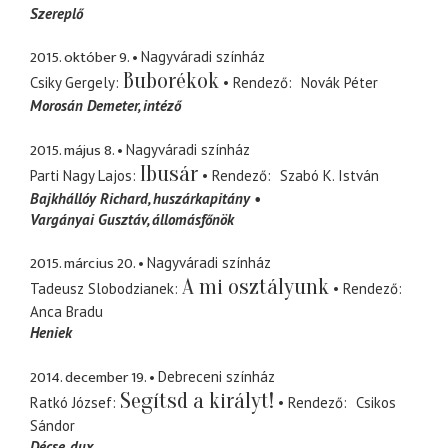
Szereplő
2015. október 9.
Nagyváradi színház
Buborékok
Csiky Gergely
Rendező
Novák Péter
Morosán Demeter
intéző
2015. május 8.
Nagyváradi színház
Ibusár
Parti Nagy Lajos
Rendező
Szabó K. István
Bajkhállóy Richard
huszárkapitány
Vargányai Gusztáv
állomásfőnök
2015. március 20.
Nagyváradi színház
A mi osztályunk
Tadeusz Slobodzianek
Rendező
Anca Bradu
Heniek
2014. december 19.
Debreceni színház
Segítsd a királyt!
Ratkó József
Rendező
Csikos
Sándor
Décse
dux