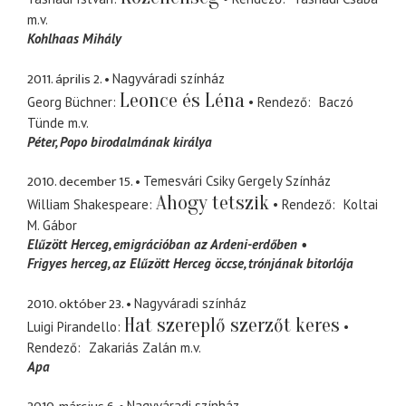
m.v.
Kohlhaas Mihály
2011. április 2.
Nagyváradi színház
Leonce és Léna
Georg Büchner
Rendező
Baczó
Tünde
m.v.
Péter
Popo birodalmának királya
2010. december 15.
Temesvári Csiky Gergely Színház
Ahogy tetszik
William Shakespeare
Rendező
Koltai
M. Gábor
Elűzött Herceg
emigrációban az Ardeni-erdőben
Frigyes herceg
az Elűzött Herceg öccse, trónjának bitorlója
2010. október 23.
Nagyváradi színház
Hat szereplő szerzőt keres
Luigi Pirandello
Rendező
Zakariás Zalán
m.v.
Apa
Nagyváradi színház