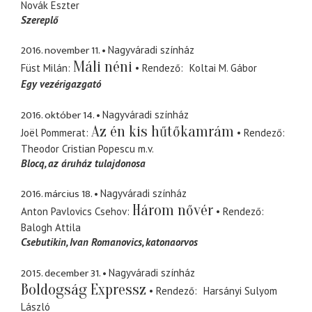
Novák Eszter
Szereplő
2016. november 11.
Nagyváradi színház
Máli néni
Füst Milán
Rendező
Koltai M. Gábor
Egy vezérigazgató
2016. október 14.
Nagyváradi színház
Az én kis hűtőkamrám
Joël Pommerat
Rendező
Theodor Cristian Popescu
m.v.
Blocq
az áruház tulajdonosa
2016. március 18.
Nagyváradi színház
Három nővér
Anton Pavlovics Csehov
Rendező
Balogh Attila
Csebutikin, Ivan Romanovics
katonaorvos
2015. december 31.
Nagyváradi színház
Boldogság Expressz
Rendező
Harsányi Sulyom
László