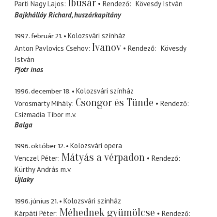
Ibusár
Parti Nagy Lajos
Rendező
Kövesdy István
Bajkhállóy Richard
huszárkapitány
1997. február 21.
Kolozsvári színház
Ivanov
Anton Pavlovics Csehov
Rendező
Kövesdy
István
Pjotr inas
1996. december 18.
Kolozsvári színház
Csongor és Tünde
Vörösmarty Mihály
Rendező
Csizmadia Tibor
m.v.
Balga
1996. október 12.
Kolozsvári opera
Mátyás a vérpadon
Venczel Péter
Rendező
Kürthy András
m.v.
Újlaky
1996. június 21.
Kolozsvári színház
Méhednek gyümölcse
Kárpáti Péter
Rendező