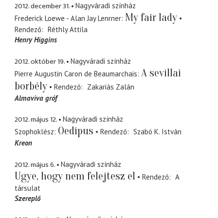
2012. december 31.
Nagyváradi színház
My fair lady
Frederick Loewe - Alan Jay Lenrner
Rendező
Réthly Attila
Henry Higgins
2012. október 19.
Nagyváradi színház
A sevillai
Pierre Augustin Caron de Beaumarchais
borbély
Rendező
Zakariás Zalán
Almaviva gróf
2012. május 12.
Nagyváradi színház
Oedipus
Szophoklész
Rendező
Szabó K. István
Kreon
2012. május 6.
Nagyváradi színház
Ugye, hogy nem felejtesz el
Rendező
A
társulat
Szereplő