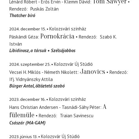
Tom Sawyer
Lénárd Róbert - Erős Ervin - Klemm Dávid
Rendező
Puskás Zoltán
Thatcher bíró
2024. december 15.
Kolozsvári színház
Pornokrácia
Páskándi Géza
Rendező
Szabó K.
István
Libidinosz
a társuk
Szélsőjobbos
2024. szeptember 25.
Kolozsvár Új Stúdió
Janovics
Vecsei H. Miklós - Németh Nikolett
Rendező
Ifj. Vidnyánszky Attila
Bürger Antal
öltöztető szabó
2023. december 16.
Kolozsvári színház
A
Hans Christian Andersen - Tasnádi-Sáhy Péter
fülemüle
Rendező
Traian Savinescu
Császár (MA-GAM)
2023. június 13.
Kolozsvár Új Stúdió