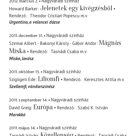
2012. március 2.
Nagyváradi színház
Jelenetek egy kivégzésből
Howard Barker
Rendező
Theodor Cristian Popescu
m.v.
Urgentino
a velencei dózse
2011. december 31.
Nagyváradi színház
Mágnás
Szirmai Albert - Bakonyi Károly - Gábor Andor
Miska
Rendező
Tasnádi Csaba
m.v.
Miska
lovász
2011. október 15.
Nagyváradi színház
Liliomfi
Szigligeti Ede
Rendező
Keresztes Attila
m.v.
Szellemfi
vándorszinész
2011. szeptember 14.
Nagyváradi színház
Európa
David Greig
Rendező
Szabó K. István
Marokkó
2011. május 14.
Nagyváradi színház
Közellenség
Tasnádi István
Rendező
Tasnádi Csaba