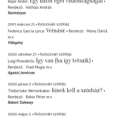
Egy bátor egér viszontagságai
Bajor Andor
Rendező
Hatházi András
Kormányos
2001. március 21.
Kolozsvári színház
Vérnász
Federico García Lorca
Rendező
Mona Chirilă
m.v.
Vőlegény
2000. október 27.
Kolozsvári színház
Így van (ha így tetszik)
Luigi Pirandello
Rendező
Vlad Mugur
m.v.
Agazzi, tanácsos
2000. június 3.
Kolozsvári színház
Kinek kell a színház?
Timberlake Wertenbaker
Rendező
Bokor Péter
m.v.
Robert Sideway
2000. május 5.
Kolozsvári színház