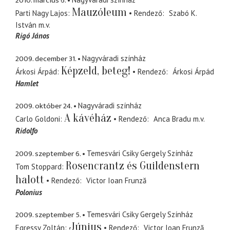
2010. március 6.
Mauzóleum
Parti Nagy Lajos
Rendező
Szabó K.
István
m.v.
Rigó János
2009. december 31.
Nagyváradi színház
Képzeld, beteg!
Árkosi Árpád
Rendező
Árkosi Árpád
Hamlet
2009. október 24.
Nagyváradi színház
A kávéház
Carlo Goldoni
Rendező
Anca Bradu
m.v.
Ridolfo
2009. szeptember 6.
Temesvári Csiky Gergely Színház
Rosencrantz és Guildenstern
Tom Stoppard
halott
Rendező
Victor Ioan Frunză
Polonius
2009. szeptember 5.
Temesvári Csiky Gergely Színház
Június
Egressy Zoltán
Rendező
Victor Ioan Frunză