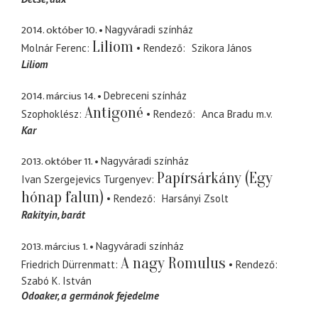
2014. október 10.
Nagyváradi színház
Liliom
Molnár Ferenc
Rendező
Szikora János
Liliom
2014. március 14.
Debreceni színház
Antigoné
Szophoklész
Rendező
Anca Bradu
m.v.
Kar
2013. október 11.
Nagyváradi színház
Papírsárkány (Egy
Ivan Szergejevics Turgenyev
hónap falun)
Rendező
Harsányi Zsolt
Rakityin
barát
2013. március 1.
Nagyváradi színház
A nagy Romulus
Friedrich Dürrenmatt
Rendező
Szabó K. István
Odoaker
a germánok fejedelme