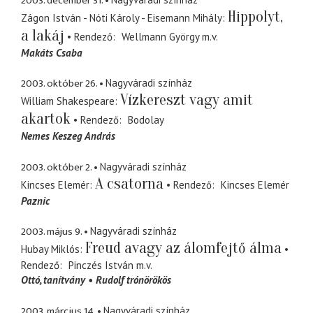
2003. december 31.
Hippolyt,
Zágon István - Nóti Károly - Eisemann Mihály
a lakáj
Rendező
Wellmann György
m.v.
Makáts Csaba
2003. október 26.
Nagyváradi színház
Vízkereszt vagy amit
William Shakespeare
akartok
Rendező
Bodolay
Nemes Keszeg András
2003. október 2.
Nagyváradi színház
A csatorna
Kincses Elemér
Rendező
Kincses Elemér
Paznic
2003. május 9.
Nagyváradi színház
Freud avagy az álomfejtő álma
Hubay Miklós
Rendező
Pinczés István
m.v.
Ottó
tanítvány
Rudolf trónörökös
2003. március 14.
Nagyváradi színház