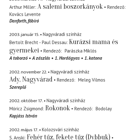
A salemi boszorkányok
Arthur Miller
Rendező
Kovács Levente
Danforth
főbíró
2003. január 15.
Nagyváradi színház
Kurázsi mama és
Bertolt Brecht - Paul Dessau
gyermekei
Rendező
Parászka Miklós
A toborzó
A zászlós
1. Hordágyas
1. katona
2002. november 22.
Nagyváradi színház
Ady, Nagyvárad
Rendező
Meleg Vilmos
Szereplő
2002. október 17.
Nagyváradi színház
Rokonok
Móricz Zsigmond
Rendező
Bodolay
Kopjáss István
2002. május 17.
Kolozsvári színház
Fehér tűz, fekete tűz (Dybbuk)
S. Anski