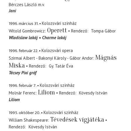
Bérczes László
m.v.
Jani
1996. március 31.
Kolozsvári színház
Operett
Witold Gombrowicz
Rendező
Tompa Gábor
Wladislaw lakáj
Charme lakáj
1996. február 22.
Kolozsvári opera
Mágnás
Szirmai Albert - Bakonyi Károly - Gábor Andor
Miska
Rendező
Gy. Tatár Éva
Técsey Pixi gróf
1996. február 7.
Kolozsvári színház
Liliom
Molnár Ferenc
Rendező
Kövesdy István
Liliom
1995. október 20.
Kolozsvári színház
Tévedések vígjátéka
William Shakespeare
Rendező
Kövesdy István