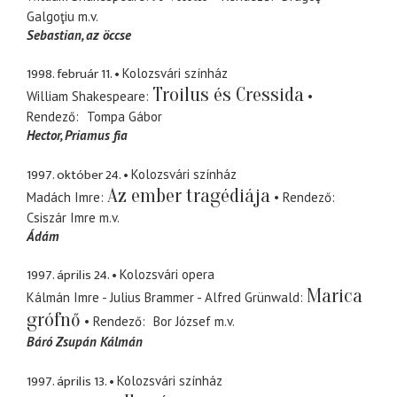
Galgoţiu
m.v.
Sebastian
az öccse
1998. február 11.
Kolozsvári színház
Troilus és Cressida
William Shakespeare
Rendező
Tompa Gábor
Hector
Priamus fia
1997. október 24.
Kolozsvári színház
Az ember tragédiája
Madách Imre
Rendező
Csiszár Imre
m.v.
Ádám
1997. április 24.
Kolozsvári opera
Marica
Kálmán Imre - Julius Brammer - Alfred Grünwald
grófnő
Rendező
Bor József
m.v.
Báró Zsupán Kálmán
1997. április 13.
Kolozsvári színház