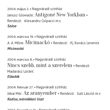
2004. május 2.
Nagyváradi színház
Antigoné New Yorkban
Janusz Glowacki
Rendező
Alexandru Colpacci
m.v.
Szása
2004. március 19.
Nagyváradi színház
Micimackó
A. A. Milne
Rendező
ifj. Kovács Levente
Micimackó
2004. március 8.
Nagyváradi színház
Nincs szebb, mint a szerelem
Rendező
Madarász Lóránt
Előadók
2004. február 27.
Nagyváradi színház
Az aranyember
Jókai Mór
Rendező
Gali László
m.v.
Kadisa
mérnökkari tiszt
Nagyváradi színház