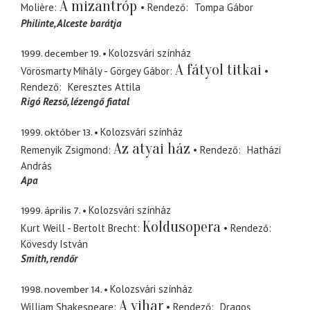
A mizantróp
Molière
Rendező
Tompa Gábor
Philinte
Alceste barátja
1999. december 19.
Kolozsvári színház
A fátyol titkai
Vörösmarty Mihály - Görgey Gábor
Rendező
Keresztes Attila
Rigó Rezső
lézengő fiatal
1999. október 13.
Kolozsvári színház
Az atyai ház
Remenyik Zsigmond
Rendező
Hatházi
András
Apa
1999. április 7.
Kolozsvári színház
Koldusopera
Kurt Weill - Bertolt Brecht
Rendező
Kövesdy István
Smith
rendőr
1998. november 14.
Kolozsvári színház
A vihar
William Shakespeare
Rendező
Dragoş