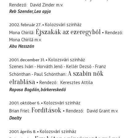
Rendező
David Zinder
m.v.
Reb Szender, Lea apja
2002. február 27.
Kolozsvári színház
Éjszakák az ezeregyből
Mona Chirilă
Rendező
Mona Chirilă
m.v.
Abu Hasszán
2001. december 31.
Kolozsvári színház
Szenes Iván - Horváth Jenő - Kellér Dezső - Franz
A szabin nők
Schönthan - Paul Schönthan
elrablása
Rendező
Keresztes Attila
Raposa Bogdán
bőrkereskedő
2001. október 6.
Kolozsvári színház
Fordítások
Brian Friel
Rendező
David Grant
m.v.
Doalty
2001. április 8.
Kolozsvári színház