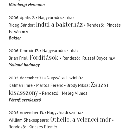
Nürnbergi Hermann
2006. április 2.
Nagyváradi színház
Indul a bakterház
Rideg Sándor
Rendező
Pinczés
István
m.v.
Bakter
2006. február 17.
Nagyváradi színház
Fordítások
Brian Friel
Rendező
Russel Boyce
m.v.
Yolland hadnagy
2005. december 31.
Nagyváradi színház
Zsuzsi
Kálmán Imre - Martos Ferenc - Bródy Miksa
kisasszony
Rendező
Meleg Vilmos
Péterfi
szerkesztő
2005. november 13.
Nagyváradi színház
Othello, a velencei mór
William Shakespeare
Rendező
Kincses Elemér