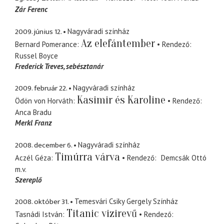
Zár Ferenc
2009. június 12.
Nagyváradi színház
Az elefántember
Bernard Pomerance
Rendező
Russel Boyce
Frederick Treves
sebésztanár
2009. február 22.
Nagyváradi színház
Kasimir és Karoline
Ödön von Horváth
Rendező
Anca Bradu
Merkl Franz
2008. december 6.
Nagyváradi színház
Timúrra várva
Aczél Géza
Rendező
Demcsák Ottó
m.v.
Szereplő
2008. október 31.
Temesvári Csiky Gergely Színház
Titanic vizirevű
Tasnádi István
Rendező