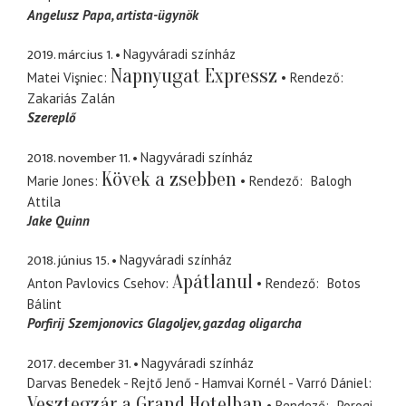
Angelusz Papa
artista-ügynök
2019. március 1.
Nagyváradi színház
Napnyugat Expressz
Matei Vişniec
Rendező
Zakariás Zalán
Szereplő
2018. november 11.
Nagyváradi színház
Kövek a zsebben
Marie Jones
Rendező
Balogh
Attila
Jake Quinn
2018. június 15.
Nagyváradi színház
Apátlanul
Anton Pavlovics Csehov
Rendező
Botos
Bálint
Porfirij Szemjonovics Glagoljev
gazdag oligarcha
2017. december 31.
Nagyváradi színház
Darvas Benedek - Rejtő Jenő - Hamvai Kornél - Varró Dániel
Vesztegzár a Grand Hotelban
Rendező
Porogi