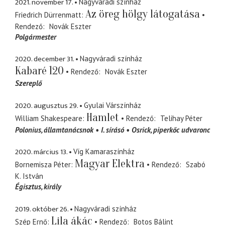
2021. november 17.
Nagyváradi színház
Az öreg hölgy látogatása
Friedrich Dürrenmatt
Rendező
Novák Eszter
Polgármester
2020. december 31.
Nagyváradi színház
Kabaré 120
Rendező
Novák Eszter
Szereplő
2020. augusztus 29.
Gyulai Várszínház
Hamlet
William Shakespeare
Rendező
Telihay Péter
Polonius
államtanácsnok
I. sírásó
Osrick
piperkőc udvaronc
2020. március 13.
Víg Kamaraszínház
Magyar Elektra
Bornemisza Péter
Rendező
Szabó
K. István
Égisztus
király
2019. október 26.
Nagyváradi színház
Lila ákác
Szép Ernő
Rendező
Botos Bálint