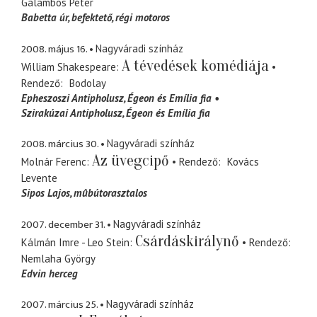
Galambos Péter
Babetta úr
befektető, régi motoros
2008. május 16.
Nagyváradi színház
A tévedések komédiája
William Shakespeare
Rendező
Bodolay
Epheszoszi Antipholusz
Égeon és Emília fia
Szirakúzai Antipholusz
Égeon és Emília fia
2008. március 30.
Nagyváradi színház
Az üvegcipő
Molnár Ferenc
Rendező
Kovács
Levente
Sipos Lajos
mûbútorasztalos
2007. december 31.
Nagyváradi színház
Csárdáskirálynő
Kálmán Imre - Leo Stein
Rendező
Nemlaha György
Edvin herceg
2007. március 25.
Nagyváradi színház