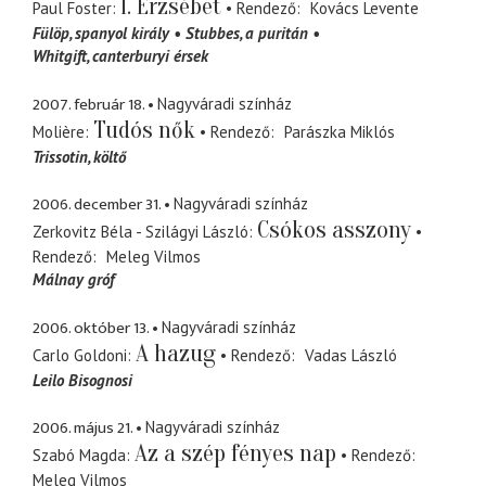
I. Erzsébet
Paul Foster
Rendező
Kovács Levente
Fülöp
spanyol király
Stubbes
a puritán
Whitgift
canterburyi érsek
2007. február 18.
Nagyváradi színház
Tudós nők
Molière
Rendező
Parászka Miklós
Trissotin
költő
2006. december 31.
Nagyváradi színház
Csókos asszony
Zerkovitz Béla - Szilágyi László
Rendező
Meleg Vilmos
Málnay gróf
2006. október 13.
Nagyváradi színház
A hazug
Carlo Goldoni
Rendező
Vadas László
Leilo Bisognosi
2006. május 21.
Nagyváradi színház
Az a szép fényes nap
Szabó Magda
Rendező
Meleg Vilmos