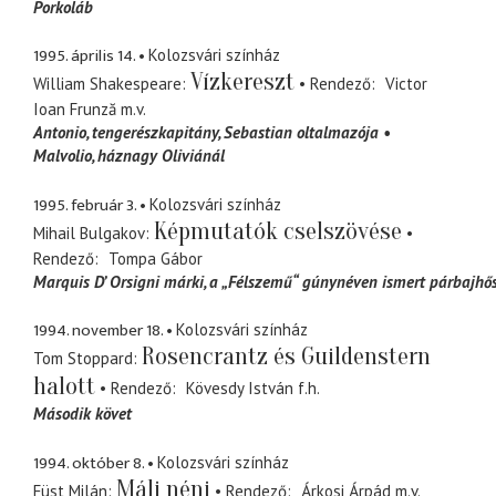
Porkoláb
1995. április 14.
Kolozsvári színház
Vízkereszt
William Shakespeare
Rendező
Victor
Ioan Frunză
m.v.
Antonio
tengerészkapitány, Sebastian oltalmazója
Malvolio
háznagy Oliviánál
1995. február 3.
Kolozsvári színház
Képmutatók cselszövése
Mihail Bulgakov
Rendező
Tompa Gábor
Marquis D’ Orsigni márki
a „Félszemű“ gúnynéven ismert párbajhő
1994. november 18.
Kolozsvári színház
Rosencrantz és Guildenstern
Tom Stoppard
halott
Rendező
Kövesdy István
f.h.
Második követ
1994. október 8.
Kolozsvári színház
Máli néni
Füst Milán
Rendező
Árkosi Árpád
m.v.