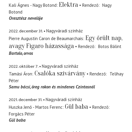
Elektra
Kali Ágnes - Nagy Botond
Rendező
Nagy
Botond
Oresztész nevelője
2022. december 31.
Nagyváradi színház
Egy őrült nap,
Pierre Augustin Caron de Beaumarchais
avagy Figaro házassága
Rendező
Botos Bálint
Bartolo
orvos
2022. október 7.
Nagyváradi színház
Csalóka szivárvány
Tamási Áron
Rendező
Telihay
Péter
Samu bácsi
öreg rokon és mindenes Czintosnál
2021. december 31.
Nagyváradi színház
Gül baba
Huszka Jenő - Martos Ferenc
Rendező
Forgács Péter
Gül baba