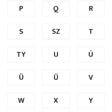
P
Q
R
S
SZ
T
TY
U
Ú
Ü
Ű
V
W
X
Y