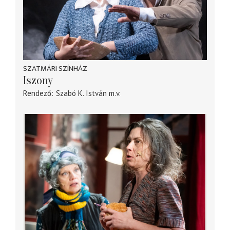
SZATMÁRI SZÍNHÁZ
Iszony
Rendező
Szabó K. István
m.v.