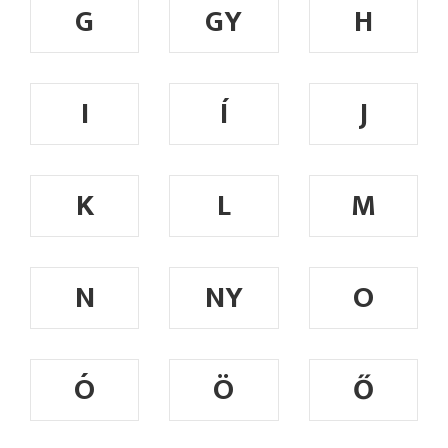
G
GY
H
I
Í
J
K
L
M
N
NY
O
Ó
Ö
Ő