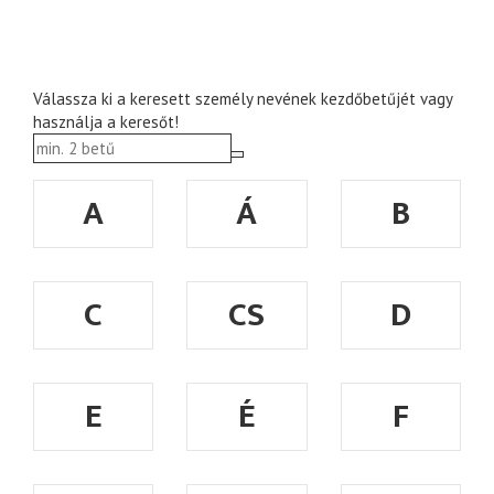
Válassza ki a keresett személy nevének kezdőbetűjét vagy
használja a keresőt!
A
Á
B
C
CS
D
E
É
F