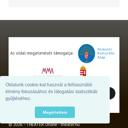
Az oldal megjelenését támogatja:
Oldalunk cookie-kat használ a felhasználói
élmény fokozásához és látogatási statisztikák
gyűjtéséhez.
Megértettem
© 2026. - THEATER Online -
theater.hu