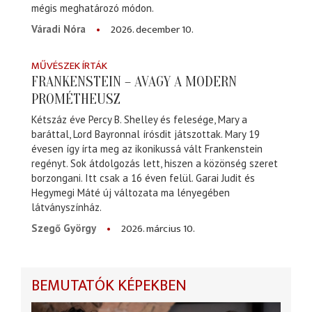
mégis meghatározó módon.
2026. december 10.
Váradi Nóra
MŰVÉSZEK ÍRTÁK
FRANKENSTEIN – AVAGY A MODERN
PROMÉTHEUSZ
Kétszáz éve Percy B. Shelley és felesége, Mary a
baráttal, Lord Bayronnal írósdit játszottak. Mary 19
évesen így írta meg az ikonikussá vált Frankenstein
regényt. Sok átdolgozás lett, hiszen a közönség szeret
borzongani. Itt csak a 16 éven felül. Garai Judit és
Hegymegi Máté új változata ma lényegében
látványszínház.
2026. március 10.
Szegő György
BEMUTATÓK KÉPEKBEN