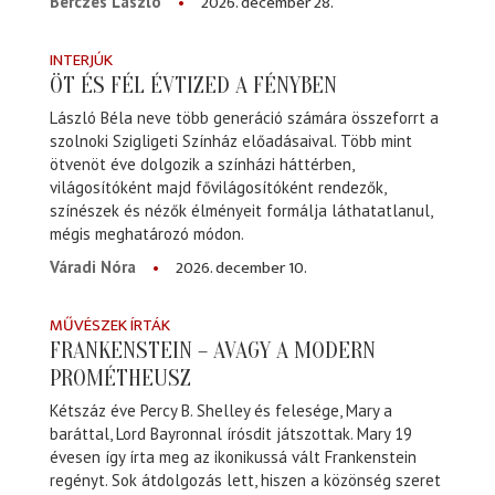
2026. december 28.
Bérczes László
INTERJÚK
ÖT ÉS FÉL ÉVTIZED A FÉNYBEN
László Béla neve több generáció számára összeforrt a
szolnoki Szigligeti Színház előadásaival. Több mint
ötvenöt éve dolgozik a színházi háttérben,
világosítóként majd fővilágosítóként rendezők,
színészek és nézők élményeit formálja láthatatlanul,
mégis meghatározó módon.
2026. december 10.
Váradi Nóra
MŰVÉSZEK ÍRTÁK
FRANKENSTEIN – AVAGY A MODERN
PROMÉTHEUSZ
Kétszáz éve Percy B. Shelley és felesége, Mary a
baráttal, Lord Bayronnal írósdit játszottak. Mary 19
évesen így írta meg az ikonikussá vált Frankenstein
regényt. Sok átdolgozás lett, hiszen a közönség szeret