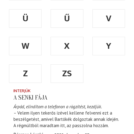
Ü
Ű
V
W
X
Y
Z
ZS
INTERJÚK
A SENKI FÁJA
Árpád, elindítom a telefonon a rögzítést, kezdjük.
– Velem ilyen tekerős izével kellene felvenni ezt a
beszélgetést, amivel Bartókék dolgoztak annak idején.
A régmúltból maradtam itt, az passzolna hozzám.