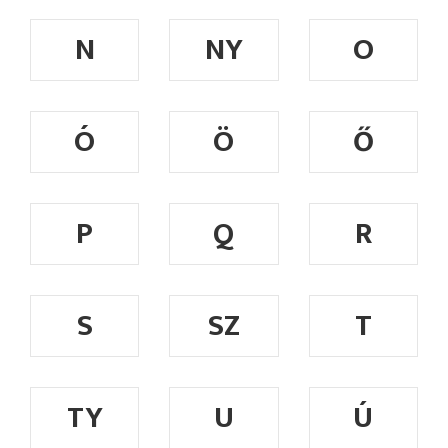
N
NY
O
Ó
Ö
Ő
P
Q
R
S
SZ
T
TY
U
Ú