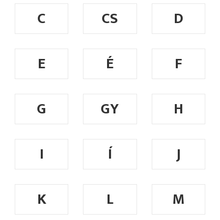
C
CS
D
E
É
F
G
GY
H
I
Í
J
K
L
M