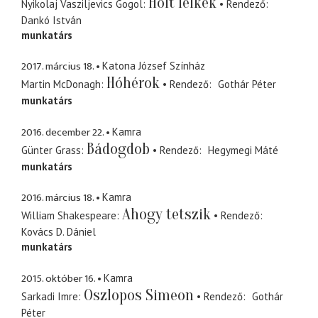
Holt lelkek
Nyikolaj Vasziljevics Gogol
Rendező
Dankó István
munkatárs
2017. március 18.
Katona József Színház
Hóhérok
Martin McDonagh
Rendező
Gothár Péter
munkatárs
2016. december 22.
Kamra
Bádogdob
Günter Grass
Rendező
Hegymegi Máté
munkatárs
2016. március 18.
Kamra
Ahogy tetszik
William Shakespeare
Rendező
Kovács D. Dániel
munkatárs
2015. október 16.
Kamra
Oszlopos Simeon
Sarkadi Imre
Rendező
Gothár
Péter