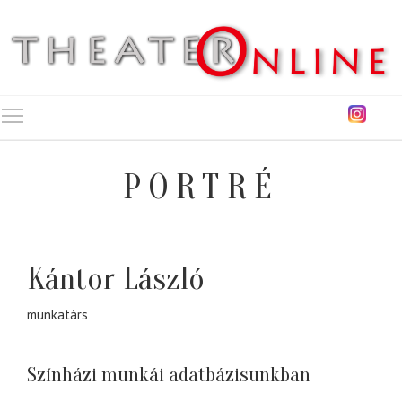
Toggle main menu visibility
PORTRÉ
Kántor László
munkatárs
Színházi munkái adatbázisunkban